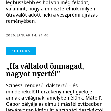
legbüszkébb és hol van még feladat,
valamint, hogy a miniszterelnök milyen
útravalót adott neki a veszprémi újrázás
reményében.
2026. JANUÁR 14. 21:40
KULTÚRA
„Ha vállalod önmagad,
nagyot nyertél”
Színész, rendező, dalszerző – és
mindenekelőtt érzékeny megfigyelője
annak a világnak, amelyben élünk. Máté P.
Gábor pályája az elmúlt másfél évtizedben
látványosan kitágult: a színházi deszkáktól