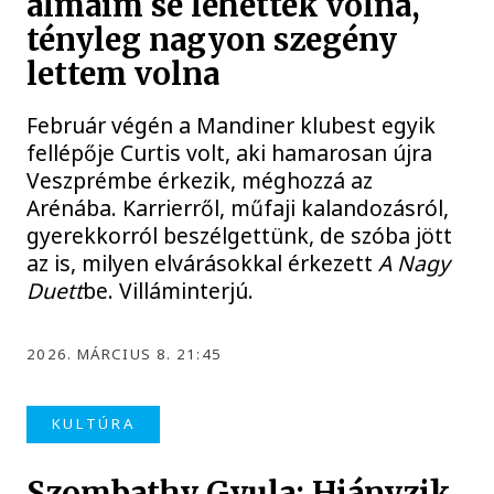
álmaim se lehettek volna,
tényleg nagyon szegény
lettem volna
Február végén a Mandiner klubest egyik
fellépője Curtis volt, aki hamarosan újra
Veszprémbe érkezik, méghozzá az
Arénába. Karrierről, műfaji kalandozásról,
gyerekkorról beszélgettünk, de szóba jött
az is, milyen elvárásokkal érkezett
A Nagy
Duett
be. Villáminterjú.
2026. MÁRCIUS 8. 21:45
KULTÚRA
Szombathy Gyula: Hiányzik