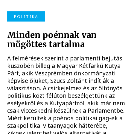
POLITIKA
Minden poénnak van
mögöttes tartalma
A felmérések szerint a parlamenti bejutás
küszöbén billeg a Magyar Kétfarkú Kutya
Párt, akik Veszprémben önkormányzati
képviselőjüket, Szücs Zoltánt indítják a
választáson. A csirkejelmez és az öltönyös
politikus közt félúton beszélgettünk az
esélyekről és a Kutyapártról, akik már nem
csak vicceskedni készülnek a Parlamentbe.
Miért kerültek a poénos politikai gag-ek a
szakpolitikai vitaanyagok hátterébe,
kiknek jelenthet valós alternatívát a