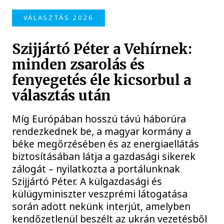
VÁLASZTÁS 2026
Szijjártó Péter a Vehírnek:
minden zsarolás és
fenyegetés éle kicsorbul a
választás után
Míg Európában hosszú távú háborúra
rendezkednek be, a magyar kormány a
béke megőrzésében és az energiaellátás
biztosításában látja a gazdasági sikerek
zálogát – nyilatkozta a portálunknak
Szijjártó Péter. A külgazdasági és
külügyminiszter veszprémi látogatása
során adott nekünk interjút, amelyben
kendőzetlenül beszélt az ukrán vezetésből