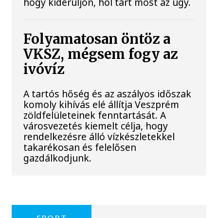
hogy kiderüljön, hol tart most az ügy.
Folyamatosan öntöz a
VKSZ, mégsem fogy az
ivóvíz
A tartós hőség és az aszályos időszak
komoly kihívás elé állítja Veszprém
zöldfelületeinek fenntartását. A
városvezetés kiemelt célja, hogy
rendelkezésre álló vízkészletekkel
takarékosan és felelősen
gazdálkodjunk.