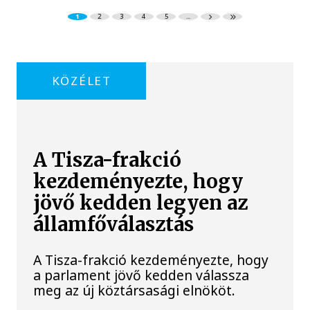
1
2
3
4
5
...
KÖZÉLET
A Tisza-frakció
kezdeményezte, hogy
jövő kedden legyen az
államfőválasztás
A Tisza-frakció kezdeményezte, hogy
a parlament jövő kedden válassza
meg az új köztársasági elnököt.