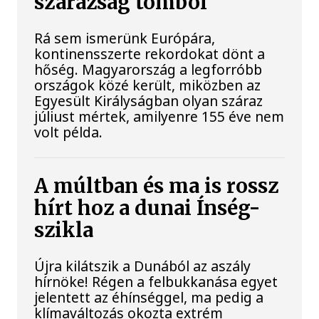
szárazság tombol
Rá sem ismerünk Európára,
kontinensszerte rekordokat dönt a
hőség. Magyarország a legforróbb
országok közé került, miközben az
Egyesült Királyságban olyan száraz
júliust mértek, amilyenre 155 éve nem
volt példa.
A múltban és ma is rossz
hírt hoz a dunai Ínség-
szikla
Újra kilátszik a Dunából az aszály
hírnöke! Régen a felbukkanása egyet
jelentett az éhínséggel, ma pedig a
klímaváltozás okozta extrém