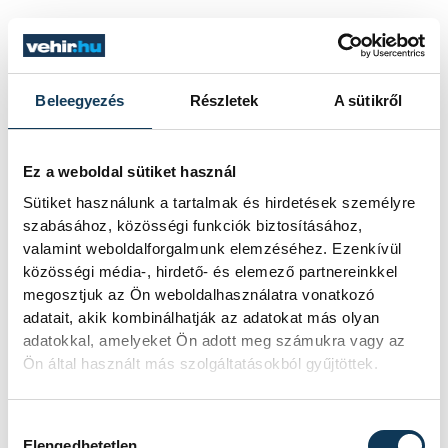
PANNON EGYETEM
Beleegyezés
Részletek
A sütikről
„Ne féljünk a változásoktól!”
Az innováció nem feltétlenül csak
Ez a weboldal sütiket használ
technológia kérdése, sokkal inkább egy
Sütiket használunk a tartalmak és hirdetések személyre
szemléletmód, amiben a bátorság, a
szabásához, közösségi funkciók biztosításához,
kudarctűrés és a célok melletti kitartás
valamint weboldalforgalmunk elemzéséhez. Ezenkívül
ugyanolyan fontosak. Dr. Birkner
közösségi média-, hirdető- és elemező partnereinkkel
Zoltánnal, a Pannon Egyetemért Alapítvány
megosztjuk az Ön weboldalhasználatra vonatkozó
kuratóriumi elnökével beszélgettünk a
adatait, akik kombinálhatják az adatokat más olyan
világban tapasztalható brutális
adatokkal, amelyeket Ön adott meg számukra vagy az
gyorsaságú változásokról és arról, hogyan
Ön által használt más szolgáltatásokból gyűjtöttek.
szolgálhat iránytűként egy ilyen
kotikusnak tűnő korban az egyetem,
Hozzájárulás kiválasztása
nemcsak a fiataloknak, hanem a cégeknek
Elengedhetetlen