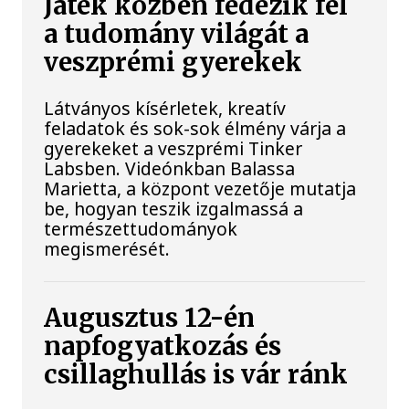
Játék közben fedezik fel
a tudomány világát a
veszprémi gyerekek
Látványos kísérletek, kreatív
feladatok és sok-sok élmény várja a
gyerekeket a veszprémi Tinker
Labsben. Videónkban Balassa
Marietta, a központ vezetője mutatja
be, hogyan teszik izgalmassá a
természettudományok
megismerését.
Augusztus 12-én
napfogyatkozás és
csillaghullás is vár ránk