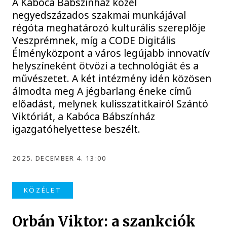
A Kabóca Bábszínház közel
negyedszázados szakmai munkájával
régóta meghatározó kulturális szereplője
Veszprémnek, míg a CODE Digitális
Élményközpont a város legújabb innovatív
helyszíneként ötvözi a technológiát és a
művészetet. A két intézmény idén közösen
álmodta meg A jégbarlang éneke című
előadást, melynek kulisszatitkairól Szántó
Viktóriát, a Kabóca Bábszínház
igazgatóhelyettese beszélt.
2025. DECEMBER 4. 13:00
KÖZÉLET
Orbán Viktor: a szankciók