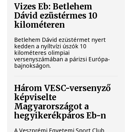
Vizes Eb: Betlehem
Dávid ezüstérmes 10
kilométeren
Betlehem Dávid ezüstérmet nyert
kedden a nyíltvízi úszók 10
kilométeres olimpiai
versenyszámában a párizsi Európa-
bajnokságon.
Három VESC-versenyző
képviselte
Magyarországot a
hegyikerékpáros Eb-n
A Veszprémi Egyetemi Sport Club