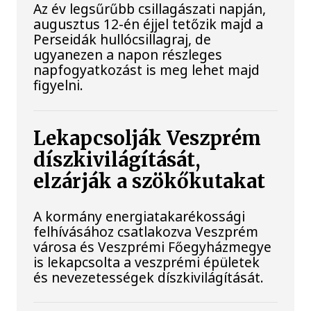
Az év legsűrűbb csillagászati napján,
augusztus 12-én éjjel tetőzik majd a
Perseidák hullócsillagraj, de
ugyanezen a napon részleges
napfogyatkozást is meg lehet majd
figyelni.
Lekapcsolják Veszprém
díszkivilágítását,
elzárják a szökőkutakat
A kormány energiatakarékossági
felhívásához csatlakozva Veszprém
városa és Veszprémi Főegyházmegye
is lekapcsolta a veszprémi épületek
és nevezetességek díszkivilágítását.