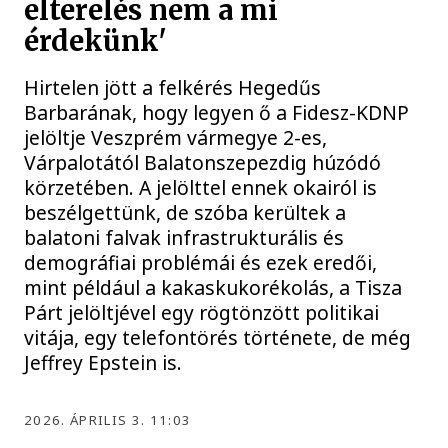
elterelés nem a mi
érdekünk'
Hirtelen jött a felkérés Hegedűs
Barbarának, hogy legyen ő a Fidesz-KDNP
jelöltje Veszprém vármegye 2-es,
Várpalotától Balatonszepezdig húzódó
körzetében. A jelölttel ennek okairól is
beszélgettünk, de szóba kerültek a
balatoni falvak infrastrukturális és
demográfiai problémái és ezek eredői,
mint például a kakaskukorékolás, a Tisza
Párt jelöltjével egy rögtönzött politikai
vitája, egy telefontörés története, de még
Jeffrey Epstein is.
2026. ÁPRILIS 3. 11:03