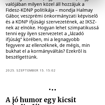
valójában milyen közel áll hozzájuk a
Fidesz-KDNP politikája – mondja Halmay
Gábor, veszprémi önkormányzati képviselő
és a KDNP ifjúsági szervezetének, az IKSZ-
nek az elnöke. Hogyan lehet szimpatikussá
tenni egy ilyen szervezetet a „lázadó
ifjúság” körében, mi a legnagyobb
fegyvere az ellenzéknek, de mégis, min
bukhat el a kormányváltás? Ezekről is
beszélgettünk.
2025. SZEPTEMBER 15. 15:02
KULTÚRA
A jó humor egy kicsit