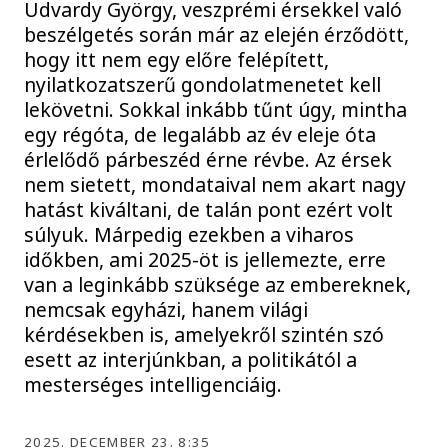
Udvardy György, veszprémi érsekkel való
beszélgetés során már az elején érződött,
hogy itt nem egy előre felépített,
nyilatkozatszerű gondolatmenetet kell
lekövetni. Sokkal inkább tűnt úgy, mintha
egy régóta, de legalább az év eleje óta
érlelődő párbeszéd érne révbe. Az érsek
nem sietett, mondataival nem akart nagy
hatást kiváltani, de talán pont ezért volt
súlyuk. Márpedig ezekben a viharos
időkben, ami 2025-öt is jellemezte, erre
van a leginkább szüksége az embereknek,
nemcsak egyházi, hanem világi
kérdésekben is, amelyekről szintén szó
esett az interjúnkban, a politikától a
mesterséges intelligenciáig.
2025. DECEMBER 23. 8:35