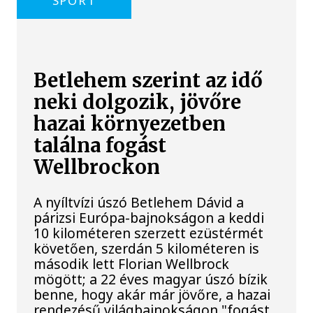
SPORT
Betlehem szerint az idő
neki dolgozik, jövőre
hazai környezetben
találna fogást
Wellbrockon
A nyíltvízi úszó Betlehem Dávid a
párizsi Európa-bajnokságon a keddi
10 kilométeren szerzett ezüstérmét
követően, szerdán 5 kilométeren is
második lett Florian Wellbrock
mögött; a 22 éves magyar úszó bízik
benne, hogy akár már jövőre, a hazai
rendezésű világbajnokságon "fogást