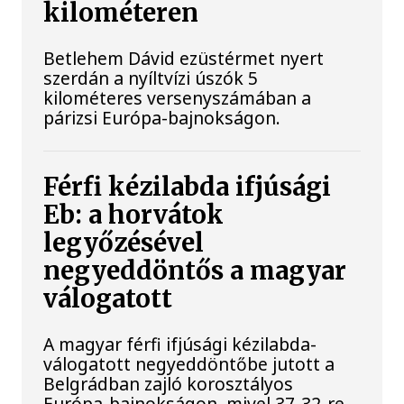
kilométeren
Betlehem Dávid ezüstérmet nyert
szerdán a nyíltvízi úszók 5
kilométeres versenyszámában a
párizsi Európa-bajnokságon.
Férfi kézilabda ifjúsági
Eb: a horvátok
legyőzésével
negyeddöntős a magyar
válogatott
A magyar férfi ifjúsági kézilabda-
válogatott negyeddöntőbe jutott a
Belgrádban zajló korosztályos
Európa-bajnokságon, mivel 37-32-re