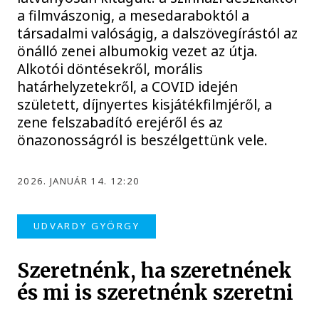
a filmvászonig, a mesedaraboktól a
társadalmi valóságig, a dalszövegírástól az
önálló zenei albumokig vezet az útja.
Alkotói döntésekről, morális
határhelyzetekről, a COVID idején
született, díjnyertes kisjátékfilmjéről, a
zene felszabadító erejéről és az
önazonosságról is beszélgettünk vele.
2026. JANUÁR 14. 12:20
UDVARDY GYÖRGY
Szeretnénk, ha szeretnének
és mi is szeretnénk szeretni