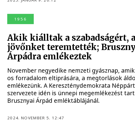
1956
Akik kiálltak a szabadságért, 
jövőnket teremtették; Bruszny
Árpádra emlékeztek
November negyedike nemzeti gyásznap, amiko
os forradalom eltiprására, a megtorlások áldo
emlékezünk. A Kereszténydemokrata Néppárt
szervezete idén is ünnepi megemlékezést tart
Brusznyai Árpád emléktáblájánál.
2024. NOVEMBER 5. 12:47