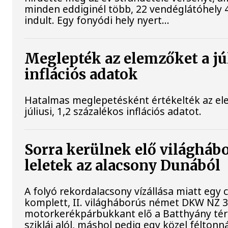
minden eddiginél több, 22 vendéglátóhely 4
indult. Egy fonyódi hely nyert...
Meglepték az elemzőket a jú
inflációs adatok
Hatalmas meglepetésként értékelték az el
júliusi, 1,2 százalékos inflációs adatot.
Sorra kerülnek elő világháb
leletek az alacsony Dunából
A folyó rekordalacsony vízállása miatt egy
komplett, II. világháborús német DKW NZ 
motorkerékpárbukkant elő a Batthyány tér
sziklái alól, máshol pedig egy közel féltonná