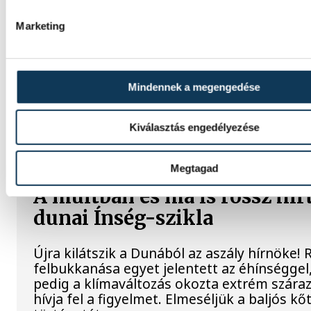
Rekordok Európában –
Magyarország a legforróbb,
Marketing
Angliában szárazság tombol
Rá sem ismerünk Európára, kontinensszert
Mindennek a megengedése
rekordokat dönt a hőség. Magyarország a
legforróbb országok közé került, miközben
Egyesült Királyságban olyan száraz júliust 
Kiválasztás engedélyezése
amilyenre 155 éve nem volt példa.
Megtagad
A múltban és ma is rossz hír
dunai Ínség-szikla
Újra kilátszik a Dunából az aszály hírnöke!
felbukkanása egyet jelentett az éhínséggel
pedig a klímaváltozás okozta extrém szára
hívja fel a figyelmet. Elmeséljük a baljós k