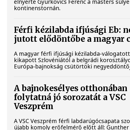
elnyerte Gyurkovics Ferenc a masters súly
kontinenstornán.
Férfi kézilabda ifjúsági Eb: 
jutott elődöntőbe a magyar 
A magyar férfi ifjúsági kézilabda-válogatot
kikapott Szlovéniától a belgrádi korosztály
Európa-bajnokság csütörtöki negyeddöntő
A bajnokesélyes otthonában
folytatná jó sorozatát a VSC
Veszprém
A VSC Veszprém férfi labdarúgócsapata s
újabb komoly erőfelmérő előtt áll: Gunther