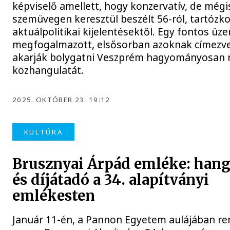
képviselő amellett, hogy konzervatív, de mégis
szemüvegen keresztül beszélt 56-ról, tartózko
aktuálpolitikai kijelentésektől. Egy fontos üz
megfogalmazott, elsősorban azoknak címezve,
akarják bolygatni Veszprém hagyományosan
közhangulatát.
2025. OKTÓBER 23. 19:12
KULTÚRA
Brusznyai Árpád emléke: han
és díjátadó a 34. alapítványi
emlékesten
Január 11-én, a Pannon Egyetem aulájában r