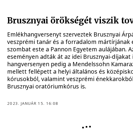
Brusznyai örökségét viszik to
Emlékhangversenyt szerveztek Brusznyai Árp
veszprémi tanár és a forradalom mártírjának
szombat este a Pannon Egyetem aulájában. A
eseményen adták át az idei Brusznyai-díjakat i
hangversenyen pedig a Mendelssohn Kamara
mellett fellépett a helyi általános és középisko
kórusokból, valamint veszprémi énekkarokból
Brusznyai oratóriumkórus is.
2023. JANUÁR 15. 16:08
BRUSZNYAI ÁRPÁD