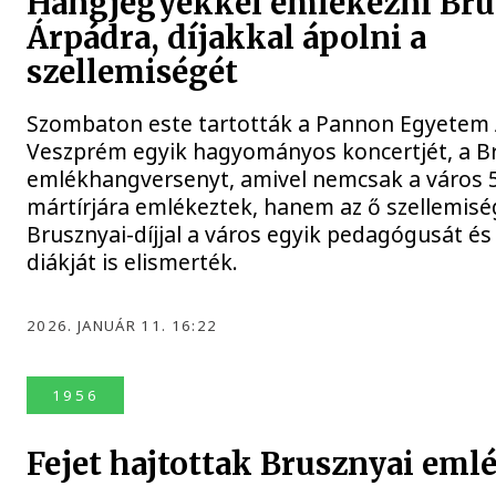
Hangjegyekkel emlékezni Bru
Árpádra, díjakkal ápolni a
szellemiségét
Szombaton este tartották a Pannon Egyetem 
Veszprém egyik hagyományos koncertjét, a B
emlékhangversenyt, amivel nemcsak a város 
mártírjára emlékeztek, hanem az ő szellemisé
Brusznyai-díjjal a város egyik pedagógusát é
diákját is elismerték.
2026. JANUÁR 11. 16:22
1956
Fejet hajtottak Brusznyai emlé