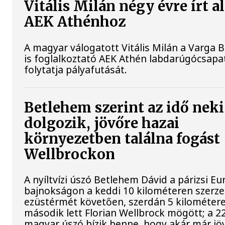
Vitális Milán négy évre írt al
AEK Athénhoz
A magyar válogatott Vitális Milán a Varga 
is foglalkoztató AEK Athén labdarúgócsap
folytatja pályafutását.
Betlehem szerint az idő neki
dolgozik, jövőre hazai
környezetben találna fogást
Wellbrockon
A nyíltvízi úszó Betlehem Dávid a párizsi Eu
bajnokságon a keddi 10 kilométeren szerze
ezüstérmét követően, szerdán 5 kilométere
második lett Florian Wellbrock mögött; a 2
magyar úszó bízik benne, hogy akár már jöv