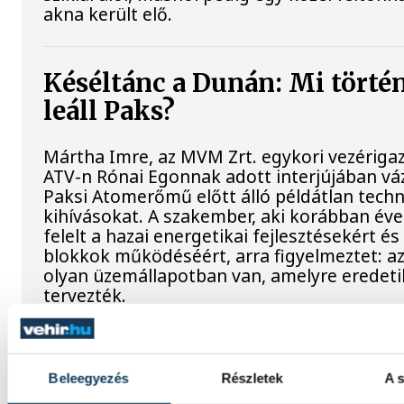
akna került elő.
Késéltánc a Dunán: Mi történ
leáll Paks?
Mártha Imre, az MVM Zrt. egykori vezériga
ATV-n Rónai Egonnak adott interjújában váz
Paksi Atomerőmű előtt álló példátlan techn
kihívásokat. A szakember, aki korábban év
felelt a hazai energetikai fejlesztésekért és
blokkok működéséért, arra figyelmeztet: a
olyan üzemállapotban van, amelyre eredet
tervezték.
A Tisza-frakció kezdeménye
Beleegyezés
Részletek
A s
hogy jövő kedden legyen az