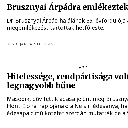
Brusznyai Árpádra emlékezte
Dr. Brusznyai Árpád halálának 65. évfordulója
megemlékezést tartottak hétfő este.
2023. JANUÁR 10. 8:45
Hitelessége, rendpártisága vol
legnagyobb bűne
Második, bővített kiadása jelent meg Bruszny
Honti Ilona naplójának: a Ne sírj édesanya, h
édesapa című kötetet szerdán mutatták be a