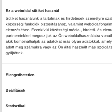
államfőválasztás
Ez a weboldal sütiket használ
A Tisza-frakció kezdeményezte, hogy a par
Sütiket használunk a tartalmak és hirdetések személyre sz
jövő kedden válassza meg az új köztársasá
közösségi funkciók biztosításához, valamint weboldalforgal
elnököt.
elemzéséhez. Ezenkívül közösségi média-, hirdető- és ele
partnereinkkel megosztjuk az Ön weboldalhasználatra vonatk
akik kombinálhatják az adatokat más olyan adatokkal, amel
Valami óriási csapódott a Ho
adott meg számukra vagy az Ön által használt más szolgált
ma reggel
gyűjtöttek.
Rendhagyó esemény zajlott le kedden regge
Hozzájárulás kiválasztása
Magyar idő szerint 8:35 körül a Hold felszí
Elengedhetetlen
csapódott a SpaceX egyik Falcon–9 rakétájá
fokozata. A becsapódást a Földről szabad
nem lehetett látni, a szakemberek azonban
Beállítások
távcsövekkel figyelték az eseményt.
Statisztikai