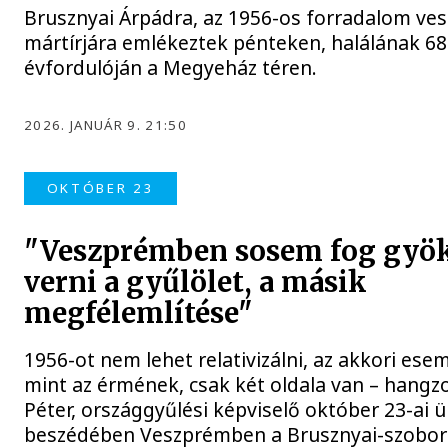
Brusznyai Árpádra, az 1956-os forradalom ve
mártírjára emlékeztek pénteken, halálának 68
évfordulóján a Megyeház téren.
2026. JANUÁR 9. 21:50
OKTÓBER 23
"Veszprémben sosem fog gyök
verni a gyűlölet, a másik
megfélemlítése"
1956-ot nem lehet relativizálni, az akkori es
mint az érmének, csak két oldala van – hangzo
Péter, országgyűlési képviselő október 23-ai 
beszédében Veszprémben a Brusznyai-szobor 