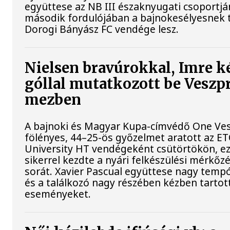
együttese az NB III északnyugati csoportj
második fordulójában a bajnokesélyesnek t
Dorogi Bányász FC vendége lesz.
Nielsen bravúrokkal, Imre k
góllal mutatkozott be Vesz
mezben
A bajnoki és Magyar Kupa-címvédő One Ve
fölényes, 44–25-ös győzelmet aratott az E
University HT vendégeként csütörtökön, ez
sikerrel kezdte a nyári felkészülési mérkőz
sorát. Xavier Pascual együttese nagy tempót
és a találkozó nagy részében kézben tartot
eseményeket.