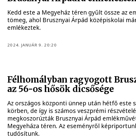
Kedd este a Megyeház téren gyűlt össze az e
tömeg, ahol Brusznyai Árpád középiskolai már
emlékeztek.
2024. JANUÁR 9. 20:20
Félhomályban ragyogott Brusz
az 56-os hősök dicsősége
Az országos központi ünnep után hétfő este 
körben, de így is számos veszprémi részvételé
megkoszorúzták Brusznyai Árpád emlékművé
Megyeháza téren. Az eseményről képriportu
tudósítunk.