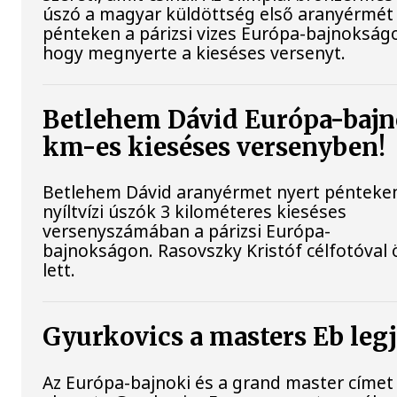
úszó a magyar küldöttség első aranyérmét
pénteken a párizsi vizes Európa-bajnokságo
hogy megnyerte a kieséses versenyt.
Betlehem Dávid Európa-bajn
km-es kieséses versenyben!
Betlehem Dávid aranyérmet nyert pénteke
nyíltvízi úszók 3 kilométeres kieséses
versenyszámában a párizsi Európa-
bajnokságon. Rasovszky Kristóf célfotóval 
lett.
Gyurkovics a masters Eb leg
Az Európa-bajnoki és a grand master címet 