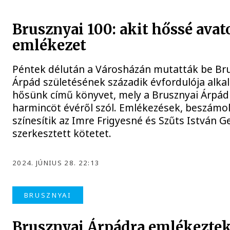
Brusznyai 100: akit hőssé avat
emlékezet
Péntek délután a Városházán mutatták be Br
Árpád születésének századik évfordulója alka
hősünk című könyvet, mely a Brusznyai Árpád
harmincöt évéről szól. Emlékezések, beszámol
színesítik az Imre Frigyesné és Szűts István Ge
szerkesztett kötetet.
2024. JÚNIUS 28. 22:13
BRUSZNYAI
Brusznyai Árpádra emlékezte