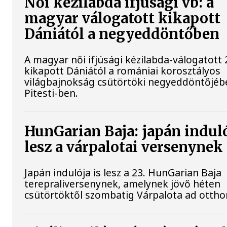
Női kézilabda ifjúsági vb: a
magyar válogatott kikapott
Dániától a negyeddöntőben
A magyar női ifjúsági kézilabda-válogatott 
kikapott Dániától a romániai korosztályos
világbajnokság csütörtöki negyeddöntőjéb
Pitesti-ben.
HunGarian Baja: japán induló
lesz a várpalotai versenynek
Japán indulója is lesz a 23. HunGarian Baja
terepraliversenynek, amelynek jövő héten
csütörtöktől szombatig Várpalota ad ottho