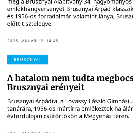
meg a Brusznyai Alapítvány 34. hagyományos
emlékhangversenyét Brusznyai Árpád klasszik
és 1956-os forradalmár, valamint lánya, Brusz
előtt tisztelegve.
2025. JANUÁR 12. 14:45
BRUSZNYAI
A hatalom nem tudta megbocs
Brusznyai erényeit
Brusznyai Árpádra, a Lovassy László Gimnázi
tanárára, 1956-os mártírra emlékeztek halálá
évfordulóján csütörtökön a Megyeház téren.
2025. JANUÁR 9. 20:12