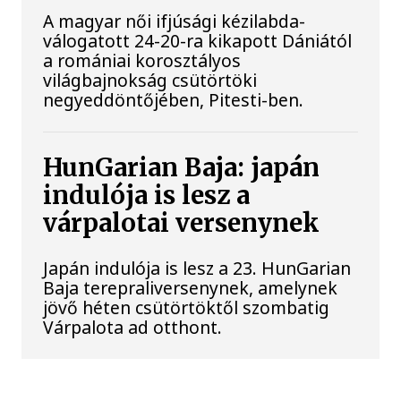
A magyar női ifjúsági kézilabda-
válogatott 24-20-ra kikapott Dániától
a romániai korosztályos
világbajnokság csütörtöki
negyeddöntőjében, Pitesti-ben.
HunGarian Baja: japán
indulója is lesz a
várpalotai versenynek
Japán indulója is lesz a 23. HunGarian
Baja terepraliversenynek, amelynek
jövő héten csütörtöktől szombatig
Várpalota ad otthont.