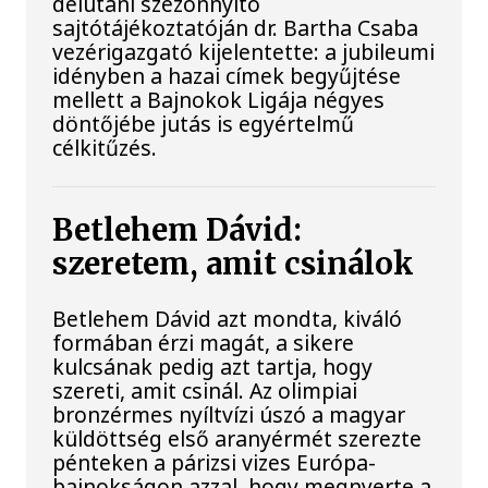
délutáni szezonnyitó
sajtótájékoztatóján dr. Bartha Csaba
vezérigazgató kijelentette: a jubileumi
idényben a hazai címek begyűjtése
mellett a Bajnokok Ligája négyes
döntőjébe jutás is egyértelmű
célkitűzés.
Betlehem Dávid:
szeretem, amit csinálok
Betlehem Dávid azt mondta, kiváló
formában érzi magát, a sikere
kulcsának pedig azt tartja, hogy
szereti, amit csinál. Az olimpiai
bronzérmes nyíltvízi úszó a magyar
küldöttség első aranyérmét szerezte
pénteken a párizsi vizes Európa-
bajnokságon azzal, hogy megnyerte a