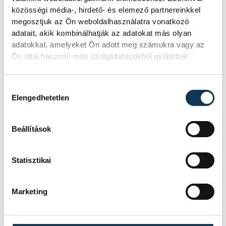
közösségi média-, hirdető- és elemező partnereinkkel
Hatalmas meglepetésként értékelték
megosztjuk az Ön weboldalhasználatra vonatkozó
az elemzők a júliusi, 1,2 százalékos
adatait, akik kombinálhatják az adatokat más olyan
inflációs adatot.
adatokkal, amelyeket Ön adott meg számukra vagy az
Ön által használt más szolgáltatásokból gyűjtöttek.
Sorra kerülnek elő
világháborús leletek az
Hozzájárulás kiválasztása
Elengedhetetlen
alacsony Dunából
A folyó rekordalacsony vízállása miatt
Beállítások
egy csaknem komplett, II.
világháborús német DKW NZ 350-1
Statisztikai
motorkerékpárbukkant elő a
Batthyány téri rakpart sziklái alól,
máshol pedig egy közel féltonnás brit
Marketing
akna került elő.