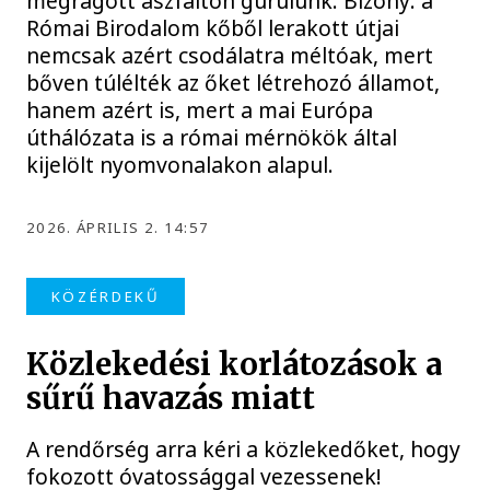
megrágott aszfalton gurulunk. Bizony: a
Római Birodalom kőből lerakott útjai
nemcsak azért csodálatra méltóak, mert
bőven túlélték az őket létrehozó államot,
hanem azért is, mert a mai Európa
úthálózata is a római mérnökök által
kijelölt nyomvonalakon alapul.
2026. ÁPRILIS 2. 14:57
KÖZÉRDEKŰ
Közlekedési korlátozások a
sűrű havazás miatt
A rendőrség arra kéri a közlekedőket, hogy
fokozott óvatossággal vezessenek!