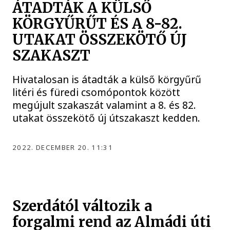
ÁTADTÁK A KÜLSŐ
KÖRGYŰRŰT ÉS A 8-82.
UTAKAT ÖSSZEKÖTŐ ÚJ
SZAKASZT
Hivatalosan is átadták a külső körgyűrű
litéri és füredi csomópontok között
megújult szakaszát valamint a 8. és 82.
utakat összekötő új útszakaszt kedden.
2022. DECEMBER 20. 11:31
Szerdától változik a
forgalmi rend az Almádi úti