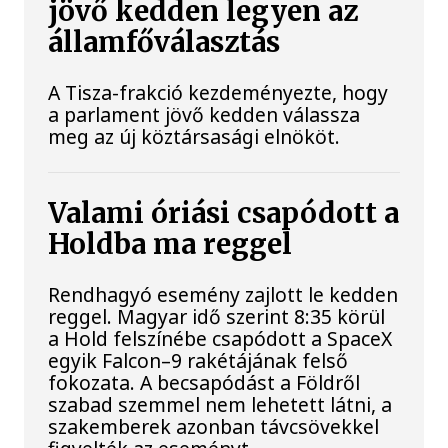
jövő kedden legyen az
államfőválasztás
A Tisza-frakció kezdeményezte, hogy
a parlament jövő kedden válassza
meg az új köztársasági elnököt.
Valami óriási csapódott a
Holdba ma reggel
Rendhagyó esemény zajlott le kedden
reggel. Magyar idő szerint 8:35 körül
a Hold felszínébe csapódott a SpaceX
egyik Falcon–9 rakétájának felső
fokozata. A becsapódást a Földről
szabad szemmel nem lehetett látni, a
szakemberek azonban távcsövekkel