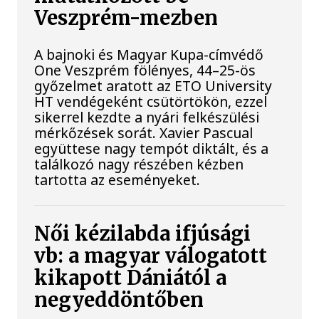
Veszprém-mezben
A bajnoki és Magyar Kupa-címvédő
One Veszprém fölényes, 44–25-ös
győzelmet aratott az ETO University
HT vendégeként csütörtökön, ezzel
sikerrel kezdte a nyári felkészülési
mérkőzések sorát. Xavier Pascual
együttese nagy tempót diktált, és a
találkozó nagy részében kézben
tartotta az eseményeket.
Női kézilabda ifjúsági
vb: a magyar válogatott
kikapott Dániától a
negyeddöntőben