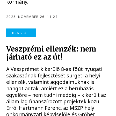
kormány.
2025. NOVEMBER 26. 11:27
8-AS ÚT
Veszprémi ellenzék: nem
járható ez az út!
A Veszprémet kikerülő 8-as főút nyugati
szakaszának fejlesztését sürgeti a helyi
ellenzék, valamint aggodalmuknak is
hangot adtak, amiért ez a beruházás
egyelőre – nem tudni meddig – kikerült az
államilag finanszírozott projektek közül.
Erről Hartmann Ferenc, az MSZP helyi
önkormányzati képviselője és Grőber