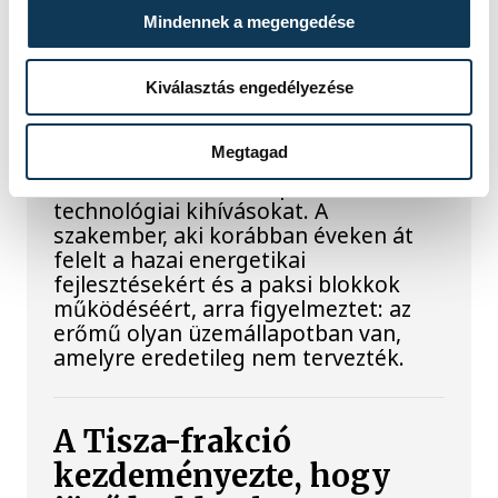
Késéltánc a Dunán: Mi
Mindennek a megengedése
történik, ha leáll Paks?
Kiválasztás engedélyezése
Mártha Imre, az MVM Zrt. egykori
vezérigazgatója ATV-n Rónai Egonnak
Megtagad
adott interjújában vázolta fel a Paksi
Atomerőmű előtt álló példátlan
technológiai kihívásokat. A
szakember, aki korábban éveken át
felelt a hazai energetikai
fejlesztésekért és a paksi blokkok
működéséért, arra figyelmeztet: az
erőmű olyan üzemállapotban van,
amelyre eredetileg nem tervezték.
A Tisza-frakció
kezdeményezte, hogy