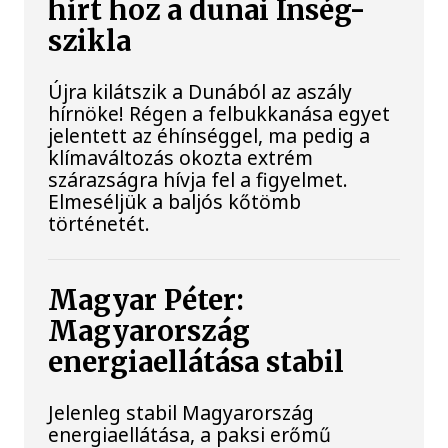
hírt hoz a dunai Ínség-
szikla
Újra kilátszik a Dunából az aszály
hírnöke! Régen a felbukkanása egyet
jelentett az éhínséggel, ma pedig a
klímaváltozás okozta extrém
szárazságra hívja fel a figyelmet.
Elmeséljük a baljós kőtömb
történetét.
Magyar Péter:
Magyarország
energiaellátása stabil
Jelenleg stabil Magyarország
energiaellátása, a paksi erőmű