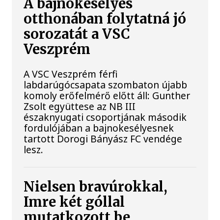
A bajnokesélyes
otthonában folytatná jó
sorozatát a VSC
Veszprém
A VSC Veszprém férfi
labdarúgócsapata szombaton újabb
komoly erőfelmérő előtt áll: Gunther
Zsolt együttese az NB III
északnyugati csoportjának második
fordulójában a bajnokesélyesnek
tartott Dorogi Bányász FC vendége
lesz.
Nielsen bravúrokkal,
Imre két góllal
mutatkozott be