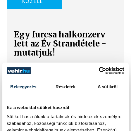
KÖZÉLET
Egy furcsa halkonzerv
lett az Év Strandétele -
mutatjuk!
A Balatoni Kör idén tizenkettedik
alkalommal hirdette meg az év
strandétele versenyt, amelyre minden
eddiginél több, 22 vendéglátóhely 44
Beleegyezés
Részletek
A sütikről
étellel indult. Egy fonyódi hely nyert...
Ez a weboldal sütiket használ
Meglepték az elemzőket
Sütiket használunk a tartalmak és hirdetések személyre
a júliusi inflációs adatok
szabásához, közösségi funkciók biztosításához,
valamint weboldalforgalmunk elemzéséhez. Ezenkívül