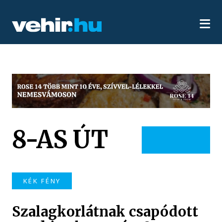
8-AS ÚT
KÉK FÉNY
Szalagkorlátnak csapódott