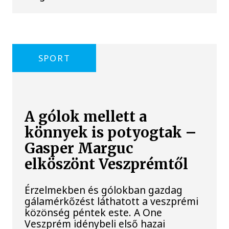
SPORT
A gólok mellett a
könnyek is potyogtak –
Gasper Marguc
elköszönt Veszprémtől
Érzelmekben és gólokban gazdag
gálamérkőzést láthatott a veszprémi
közönség péntek este. A One
Veszprém idénybeli első hazai