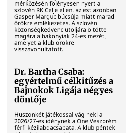
mérkőzésén fölényesen nyert a
szlovén RK Celje ellen, az est azonban
Gasper Marguc búcsúja miatt marad
örökre emlékezetes. A szlovén
közönségkedvenc utoljára öltötte
magára a bakonyiak 24-es mezét,
amelyet a klub örökre
visszavonultatott.
Dr. Bartha Csaba:
egyértelmű célkitűzés a
Bajnokok Ligája négyes
döntője
Huszonkét játékossal vág neki a
2026/27-es idénynek a One Veszprém
férfi kézilabdacsapata. A klub péntek