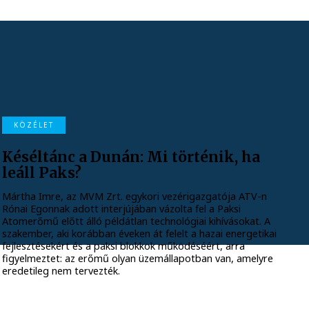
KÖZÉLET
Késéltánc a Dunán: Mi történik, ha
leáll Paks?
Mártha Imre, az MVM Zrt. egykori vezérigazgatója ATV-n
Rónai Egonnak adott interjújában vázolta fel a Paksi
Atomerőmű előtt álló példátlan technológiai kihívásokat. A
szakember, aki korábban éveken át felelt a hazai energetikai
fejlesztésekért és a paksi blokkok működéséért, arra
figyelmeztet: az erőmű olyan üzemállapotban van, amelyre
eredetileg nem tervezték.