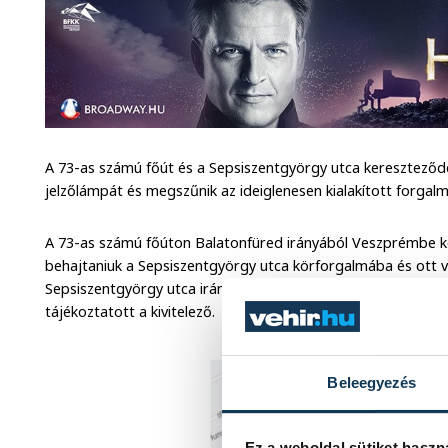
A 73-as számú főút és a Sepsiszentgyörgy utca kereszteződ
jelzőlámpát és megszűnik az ideiglenesen kialakított forgalm
A 73-as számú főúton Balatonfüred irányából Veszprémbe k
behajtaniuk a Sepsiszentgyörgy utca körforgalmába és ott vi
Sepsiszentgyörgy utca irányából is ki lehet majd kanyarodni
tájékoztatott a kivitelező.
Beleegyezés
Ez a weboldal sütiket haszn