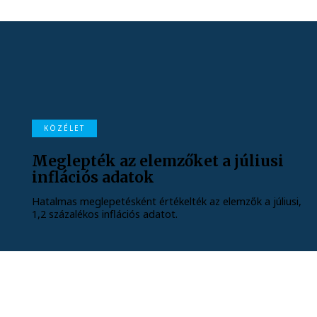
KÖZÉLET
Meglepték az elemzőket a júliusi
inflációs adatok
Hatalmas meglepetésként értékelték az elemzők a júliusi,
1,2 százalékos inflációs adatot.