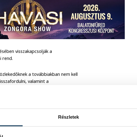
ésében visszakapcsolják a
i rend.
özlekedőknek a továbbiakban nem kell
sszafordulni, valamint a
 balra Balatonfüred irányába,
Részletek
ál