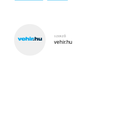
SZERZŐ
vehir.hu