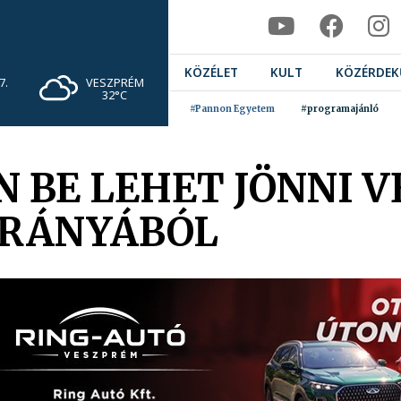
KÖZÉLET
KULT
KÖZÉRDEK
VESZPRÉM
7.
32°C
#Pannon Egyetem
#programajánló
N BE LEHET JÖNNI 
IRÁNYÁBÓL