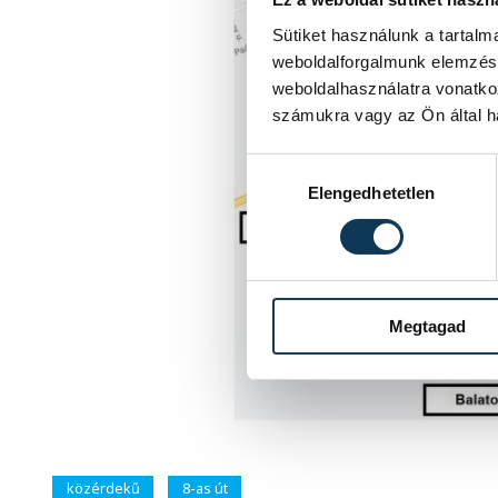
Sütiket használunk a tartal
weboldalforgalmunk elemzésé
weboldalhasználatra vonatko
számukra vagy az Ön által ha
Hozzájárulás kiválasztása
Elengedhetetlen
Megtagad
közérdekű
8-as út