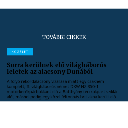
TOVÁBBI CIKKEK
KÖZÉLET
Sorra kerülnek elő világháborús
leletek az alacsony Dunából
A folyó rekordalacsony vízállása miatt egy csaknem
komplett, II. világháborús német DKW NZ 350-1
motorkerékpárbukkant elő a Batthyány téri rakpart sziklái
alól, máshol pedig egy közel féltonnás brit akna került elő.