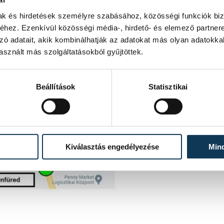
mak és hirdetések személyre szabásához, közösségi funkciók biz
hez. Ezenkívül közösségi média-, hirdető- és elemező partner
zó adatait, akik kombinálhatják az adatokat más olyan adatokka
sznált más szolgáltatásokból gyűjtöttek.
Beállítások
Statisztikai
Kiválasztás engedélyezése
Min