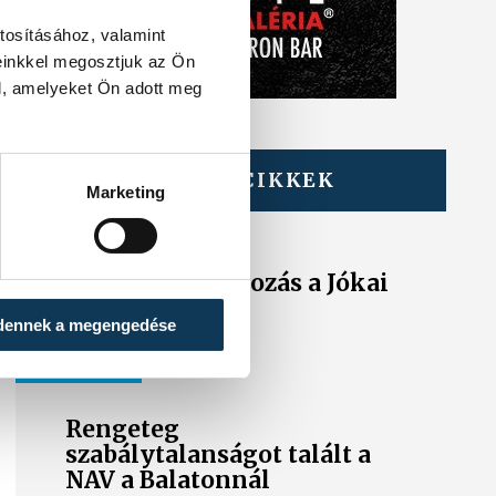
tosításához, valamint
einkkel megosztjuk az Ön
l, amelyeket Ön adott meg
TOVÁBBI CIKKEK
Marketing
KÖZÉRDEKŰ
Ideiglenes
forgalomkorlátozás a Jókai
utcában
dennek a megengedése
KÖZÉRDEKŰ
Rengeteg
szabálytalanságot talált a
NAV a Balatonnál