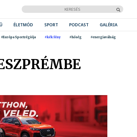
Ű
ÉLETMÓD
SPORT
PODCAST
GALÉRIA
#Európa Sportrégiója
#kék fény
#hőség
#energiaválság
VESZPRÉMBE