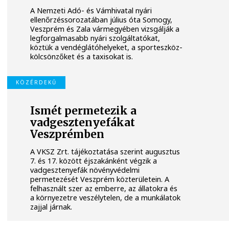
A Nemzeti Adó- és Vámhivatal nyári
ellenőrzéssorozatában július óta Somogy,
Veszprém és Zala vármegyében vizsgálják a
legforgalmasabb nyári szolgáltatókat,
köztük a vendéglátóhelyeket, a sporteszköz-
kölcsönzőket és a taxisokat is.
KÖZÉRDEKŰ
Ismét permetezik a
vadgesztenyefákat
Veszprémben
A VKSZ Zrt. tájékoztatása szerint augusztus
7. és 17. között éjszakánként végzik a
vadgesztenyefák növényvédelmi
permetezését Veszprém közterületein. A
felhasznált szer az emberre, az állatokra és
a környezetre veszélytelen, de a munkálatok
zajjal járnak.