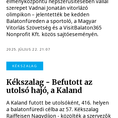
élményközpontú népszerűsítésében vállal
szerepet Vadnai Jonatán vitorlázó
olimpikon – jelentették be kedden
Balatonfüreden a sportoló, a Magyar
Vitorlás Szövetség és a VisitBalaton365
Nonprofit Kft. közös sajtóeseményén.
2025. JÚLIUS 22. 21:07
KÉKSZALAG
Kékszalag - Befutott az
utolsó hajó, a Kaland
A Kaland futott be utolsóként, 416. helyen
a balatonfüredi célba az 57. Kékszalag
Raiffeisen Nagydíjon - közölték a szervezők