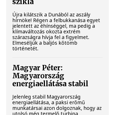
szikla
Újra kilátszik a Dunából az aszály
hírnöke! Régen a felbukkanása egyet
jelentett az éhínséggel, ma pedig a
klímaváltozás okozta extrém
szárazságra hívja fel a figyelmet.
Elmeséljük a baljós kőtömb
történetét.
Magyar Péter:
Magyarország
energiaellátása stabil
Jelenleg stabil Magyarország
energiaellátása, a paksi erőmű
munkatársai azon dolgoznak, hogy az
utolsó még termelő turbina