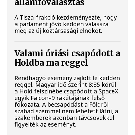
államfőválasztás
A Tisza-frakció kezdeményezte, hogy
a parlament jövő kedden válassza
meg az új köztársasági elnököt.
Valami óriási csapódott a
Holdba ma reggel
Rendhagyó esemény zajlott le kedden
reggel. Magyar idő szerint 8:35 körül
a Hold felszínébe csapódott a SpaceX
egyik Falcon–9 rakétájának felső
fokozata. A becsapódást a Földről
szabad szemmel nem lehetett látni, a
szakemberek azonban távcsövekkel
figyelték az eseményt.