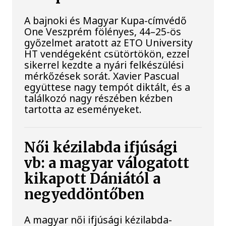
A bajnoki és Magyar Kupa-címvédő
One Veszprém fölényes, 44–25-ös
győzelmet aratott az ETO University
HT vendégeként csütörtökön, ezzel
sikerrel kezdte a nyári felkészülési
mérkőzések sorát. Xavier Pascual
együttese nagy tempót diktált, és a
találkozó nagy részében kézben
tartotta az eseményeket.
Női kézilabda ifjúsági
vb: a magyar válogatott
kikapott Dániától a
negyeddöntőben
A magyar női ifjúsági kézilabda-