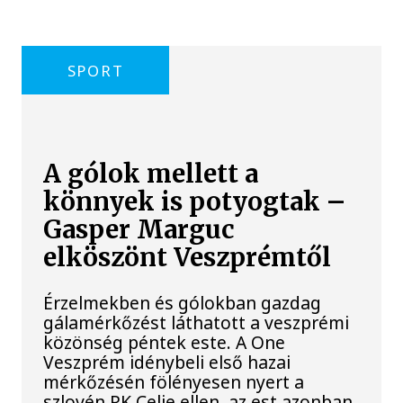
SPORT
A gólok mellett a
könnyek is potyogtak –
Gasper Marguc
elköszönt Veszprémtől
Érzelmekben és gólokban gazdag
gálamérkőzést láthatott a veszprémi
közönség péntek este. A One
Veszprém idénybeli első hazai
mérkőzésén fölényesen nyert a
szlovén RK Celje ellen, az est azonban