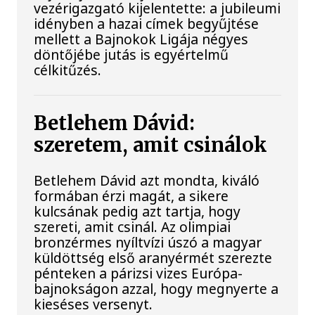
vezérigazgató kijelentette: a jubileumi
idényben a hazai címek begyűjtése
mellett a Bajnokok Ligája négyes
döntőjébe jutás is egyértelmű
célkitűzés.
Betlehem Dávid:
szeretem, amit csinálok
Betlehem Dávid azt mondta, kiváló
formában érzi magát, a sikere
kulcsának pedig azt tartja, hogy
szereti, amit csinál. Az olimpiai
bronzérmes nyíltvízi úszó a magyar
küldöttség első aranyérmét szerezte
pénteken a párizsi vizes Európa-
bajnokságon azzal, hogy megnyerte a
kieséses versenyt.