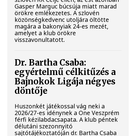
Gasper Marguc búcsúja miatt marad
örökre emlékezetes. A szlovén
közönségkedvenc utoljára öltötte
magára a bakonyiak 24-es mezét,
amelyet a klub örökre
visszavonultatott.
Dr. Bartha Csaba:
egyértelmű célkitűzés a
Bajnokok Ligája négyes
döntője
Huszonkét játékossal vág neki a
2026/27-es idénynek a One Veszprém
férfi kézilabdacsapata. A klub péntek
délutáni szezonnyitó
sajtótájékoztatóján dr. Bartha Csaba