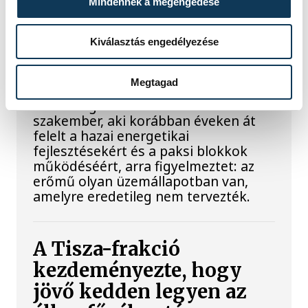
Mindennek a megengedése
történik, ha leáll Paks?
Kiválasztás engedélyezése
Mártha Imre, az MVM Zrt. egykori
vezérigazgatója ATV-n Rónai Egonnak
adott interjújában vázolta fel a Paksi
Megtagad
Atomerőmű előtt álló példátlan
technológiai kihívásokat. A
szakember, aki korábban éveken át
felelt a hazai energetikai
fejlesztésekért és a paksi blokkok
működéséért, arra figyelmeztet: az
erőmű olyan üzemállapotban van,
amelyre eredetileg nem tervezték.
A Tisza-frakció
kezdeményezte, hogy
jövő kedden legyen az