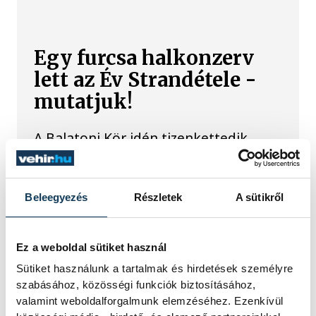
Egy furcsa halkonzerv
lett az Év Strandétele -
mutatjuk!
A Balatoni Kör idén tizenkettedik
alkalommal hirdette meg az év
strandétele versenyt, amelyre minden
eddiginél több, 22 vendéglátóhely 44
étellel indult. Egy fonyódi hely nyert...
Beleegyezés
Részletek
A sütikről
Meglepték az elemzőket
Ez a weboldal sütiket használ
Sütiket használunk a tartalmak és hirdetések személyre
a júliusi inflációs adatok
szabásához, közösségi funkciók biztosításához,
valamint weboldalforgalmunk elemzéséhez. Ezenkívül
Hatalmas meglepetésként értékelték