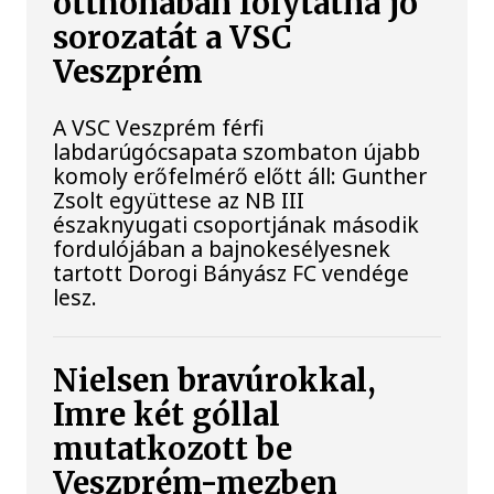
otthonában folytatná jó
sorozatát a VSC
Veszprém
A VSC Veszprém férfi
labdarúgócsapata szombaton újabb
komoly erőfelmérő előtt áll: Gunther
Zsolt együttese az NB III
északnyugati csoportjának második
fordulójában a bajnokesélyesnek
tartott Dorogi Bányász FC vendége
lesz.
Nielsen bravúrokkal,
Imre két góllal
mutatkozott be
Veszprém-mezben