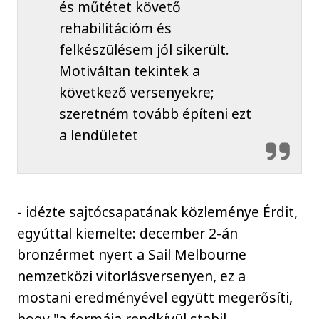
és műtétet követő
rehabilitációm és
felkészülésem jól sikerült.
Motiváltan tekintek a
következő versenyekre;
szeretném tovább építeni ezt
a lendületet
- idézte sajtócsapatának közleménye Érdit,
egyúttal kiemelte: december 2-án
bronzérmet nyert a Sail Melbourne
nemzetközi vitorlásversenyen, ez a
mostani eredményével együtt megerősíti,
hogy "a formája rendkívül stabil,