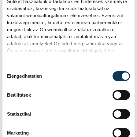
Sütiket használunk a tartalmak és hirdetések személyre
szabásához, közösségi funkciók biztosításához,
valamint weboldalforgalmunk elemzéséhez. Ezenkívül
SZERZŐ
közösségi média-, hirdető- és elemező partnereinkkel
vehir.hu
megosztjuk az Ön weboldalhasználatra vonatkozó
adatait, akik kombinálhatják az adatokat más olyan
adatokkal, amelyeket Ön adott meg számukra vagy az
Ön által használt más szolgáltatásokból gyűjtöttek.
Hozzájárulás kiválasztása
Elengedhetetlen
Beállítások
Statisztikai
Marketing