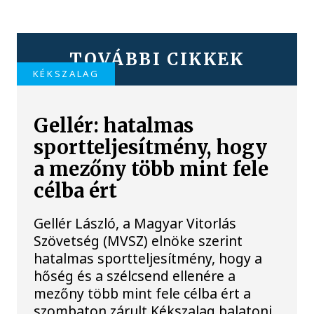
TOVÁBBI CIKKEK
KÉKSZALAG
Gellér: hatalmas
sportteljesítmény, hogy
a mezőny több mint fele
célba ért
Gellér László, a Magyar Vitorlás
Szövetség (MVSZ) elnöke szerint
hatalmas sportteljesítmény, hogy a
hőség és a szélcsend ellenére a
mezőny több mint fele célba ért a
szombaton zárult Kékszalag balatoni