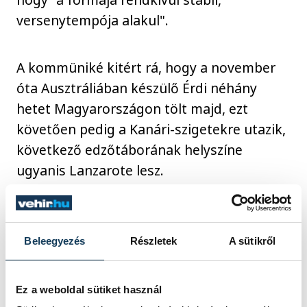
versenytempója alakul".
A kommüniké kitért rá, hogy a november
óta Ausztráliában készülő Érdi néhány
hetet Magyarországon tölt majd, ezt
követően pedig a Kanári-szigetekre utazik,
következő edzőtáborának helyszíne
ugyanis Lanzarote lesz.
sport
ország-világ
vitorlázás
Beleegyezés
Részletek
A sütikről
Érdi Mária
Ez a weboldal sütiket használ