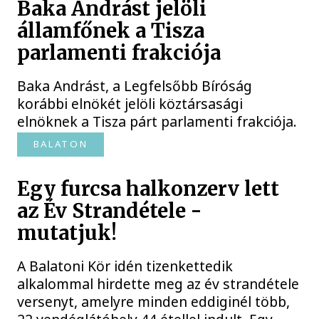
Baka Andrást jelöli
államfőnek a Tisza
parlamenti frakciója
Baka Andrást, a Legfelsőbb Bíróság
korábbi elnökét jelöli köztársasági
elnöknek a Tisza párt parlamenti frakciója.
BALATON
Egy furcsa halkonzerv lett
az Év Strandétele -
mutatjuk!
A Balatoni Kör idén tizenkettedik
alkalommal hirdette meg az év strandétele
versenyt, amelyre minden eddiginél több,