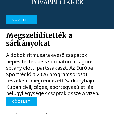
TOVÁBBI CIKKEK
KÖZÉLET
Megszelídítették a
sárkányokat
A dobok ritmusára evező csapatok
népesítették be szombaton a Tagore
sétány előtti partszakaszt. Az Európa
Sportrégiója 2026 programsorozat
részeként megrendezett Sárkányhajó
Kupán civil, céges, sportegyesületi és
belügyi egységek csaptak össze a vízen.
KÖZÉLET