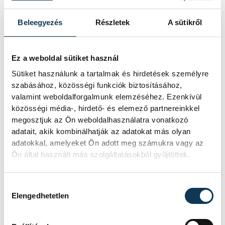
- hangsúlyozta Érdi Mária, aki a párizsi
Beleegyezés
Részletek
A sütikről
olimpián porckorongsérvvel versenyzett,
majd szeptemberben műteni kellett.
Ez a weboldal sütiket használ
Sütiket használunk a tartalmak és hirdetések személyre
szabásához, közösségi funkciók biztosításához,
valamint weboldalforgalmunk elemzéséhez. Ezenkívül
sport
ország-világ
vitorlázás
közösségi média-, hirdető- és elemező partnereinkkel
megosztjuk az Ön weboldalhasználatra vonatkozó
Érdi Mária
adatait, akik kombinálhatják az adatokat más olyan
adatokkal, amelyeket Ön adott meg számukra vagy az
Ön által használt más szolgáltatásokból gyűjtöttek.
Hozzájárulás kiválasztása
SZERZŐ
Elengedhetetlen
vehir.hu