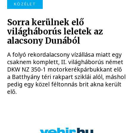
KÖZÉLET
Sorra kerülnek elő
világháborús leletek az
alacsony Dunából
A folyó rekordalacsony vízállása miatt egy
csaknem komplett, II. világháborús német
DKW NZ 350-1 motorkerékpárbukkant elő
a Batthyány téri rakpart sziklái alól, máshol
pedig egy közel féltonnás brit akna került
elő.