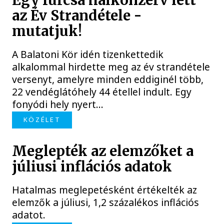
Egy furcsa halkonzerv lett
az Év Strandétele -
mutatjuk!
A Balatoni Kör idén tizenkettedik
alkalommal hirdette meg az év strandétele
versenyt, amelyre minden eddiginél több,
22 vendéglátóhely 44 étellel indult. Egy
fonyódi hely nyert...
KÖZÉLET
Meglepték az elemzőket a
júliusi inflációs adatok
Hatalmas meglepetésként értékelték az
elemzők a júliusi, 1,2 százalékos inflációs
adatot.