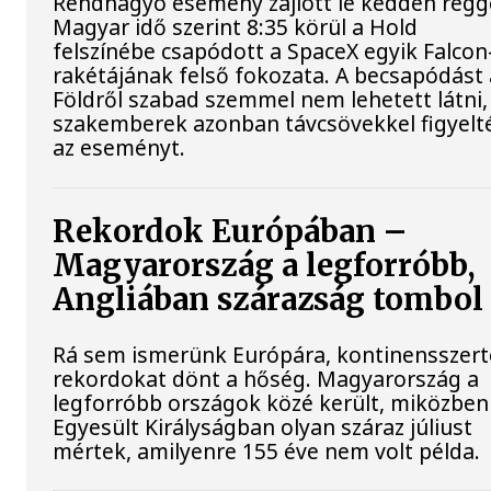
Rendhagyó esemény zajlott le kedden regge
Magyar idő szerint 8:35 körül a Hold
felszínébe csapódott a SpaceX egyik Falcon
rakétájának felső fokozata. A becsapódást 
Földről szabad szemmel nem lehetett látni,
szakemberek azonban távcsövekkel figyelt
az eseményt.
Rekordok Európában –
Magyarország a legforróbb,
Angliában szárazság tombol
Rá sem ismerünk Európára, kontinensszert
rekordokat dönt a hőség. Magyarország a
legforróbb országok közé került, miközben
Egyesült Királyságban olyan száraz júliust
mértek, amilyenre 155 éve nem volt példa.