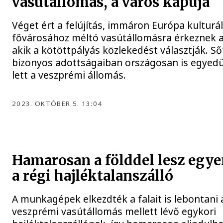
vasútállomás, a város kapuja
Véget ért a felújítás, immáron Európa kulturál
fővárosához méltó vasútállomásra érkeznek a
akik a kötöttpályás közlekedést választják. Ső
bizonyos adottságaiban országosan is egyedü
lett a veszprémi állomás.
2023. OKTÓBER 5. 13:04
Hamarosan a földdel lesz egye
a régi hajléktalanszálló
A munkagépek elkezdték a falait is lebontani 
veszprémi vasútállomás mellett lévő egykori