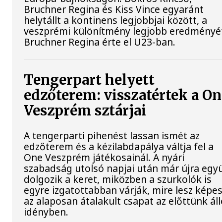
Bruchner Regina és Kiss Vince egyaránt
helytállt a kontinens legjobbjai között, a
veszprémi különítmény legjobb eredményé
Bruchner Regina érte el U23-ban.
Tengerpart helyett
edzőterem: visszatértek a On
Veszprém sztárjai
A tengerparti pihenést lassan ismét az
edzőterem és a kézilabdapálya váltja fel a
One Veszprém játékosainál. A nyári
szabadság utolsó napjai után már újra egy
dolgozik a keret, miközben a szurkolók is
egyre izgatottabban várják, mire lesz képe
az alaposan átalakult csapat az előttünk ál
idényben.