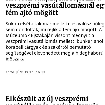
veszprémi vasútállomásnál eg
fém ajtó mögött
Sokan elsétáltak már mellette és valószínűleg
sem gondoltak, mi rejlik a fém ajó mögött. A
Múzeumok Éjszakáján viszont megnyílt a
veszprémi vasútállomás melletti bunker, ahol
korabeli tárgyak és szakértői bemutató
segítségével elevenedett meg a hidegháború
időszaka.
2026. JÚNIUS 26. 16:18
Elkészült az új veszprémi