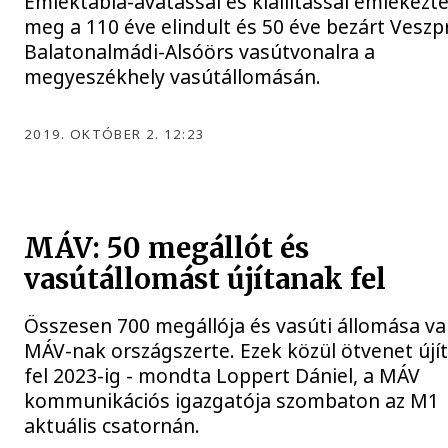
Emléktábla-avatással és kiállítással emlékezt
meg a 110 éve elindult és 50 éve bezárt Vesz
Balatonalmádi-Alsóörs vasútvonalra a
megyeszékhely vasútállomásán.
2019. OKTÓBER 2. 12:23
MÁV: 50 megállót és
vasútállomást újítanak fel
Összesen 700 megállója és vasúti állomása va
MÁV-nak országszerte. Ezek közül ötvenet újí
fel 2023-ig - mondta Loppert Dániel, a MÁV
kommunikációs igazgatója szombaton az M1
aktuális csatornán.