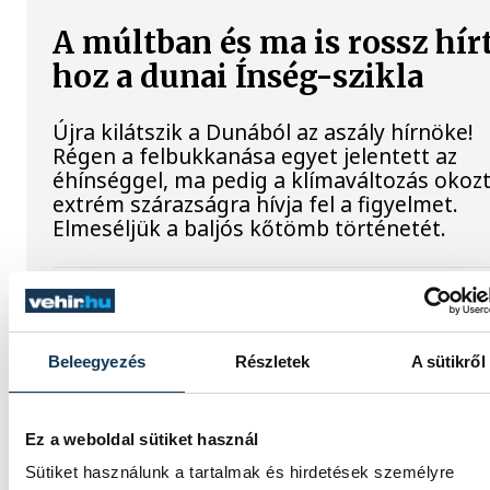
A múltban és ma is rossz hír
hoz a dunai Ínség-szikla
Újra kilátszik a Dunából az aszály hírnöke!
Régen a felbukkanása egyet jelentett az
éhínséggel, ma pedig a klímaváltozás okoz
extrém szárazságra hívja fel a figyelmet.
Elmeséljük a baljós kőtömb történetét.
Magyar Péter: Magyarorszá
energiaellátása stabil
Beleegyezés
Részletek
A sütikről
Jelenleg stabil Magyarország energiaellátás
a paksi erőmű munkatársai azon dolgoznak
Ez a weboldal sütiket használ
hogy az utolsó még termelő turbina
hibamentesen működjön - közölte a
Sütiket használunk a tartalmak és hirdetések személyre