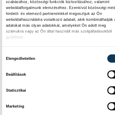
miniszterelnök a paksi erőműnél tett keddi
szabásához, közösségi funkciók biztosításához, valamint
látogatása során.
weboldalforgalmunk elemzéséhez. Ezenkívül közösségi méd
hirdető- és elemező partnereinkkel megosztjuk az Ön
weboldalhasználatra vonatkozó adatait, akik kombinálhatják
Játék közben fedezik fel a
adatokat más olyan adatokkal, amelyeket Ön adott meg
számukra vagy az Ön által használt más szolgáltatásokból
tudomány világát a veszpré
gyűjtöttek.
gyerekek
Hozzájárulás kiválasztása
Látványos kísérletek, kreatív feladatok és
Elengedhetetlen
sok-sok élmény várja a gyerekeket a
veszprémi Tinker Labsben. Videónkban
Balassa Marietta, a központ vezetője mutat
Beállítások
be, hogyan teszik izgalmassá a
természettudományok megismerését.
Statisztikai
Augusztus 12-én
Marketing
napfogyatkozás és