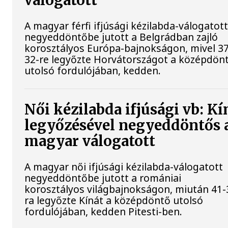
válogatott
A magyar férfi ifjúsági kézilabda-válogatot
negyeddöntőbe jutott a Belgrádban zajló
korosztályos Európa-bajnokságon, mivel 37
32-re legyőzte Horvátországot a középdön
utolsó fordulójában, kedden.
Női kézilabda ifjúsági vb: Kí
legyőzésével negyeddöntős 
magyar válogatott
A magyar női ifjúsági kézilabda-válogatott
negyeddöntőbe jutott a romániai
korosztályos világbajnokságon, miután 41-
ra legyőzte Kínát a középdöntő utolsó
fordulójában, kedden Pitesti-ben.