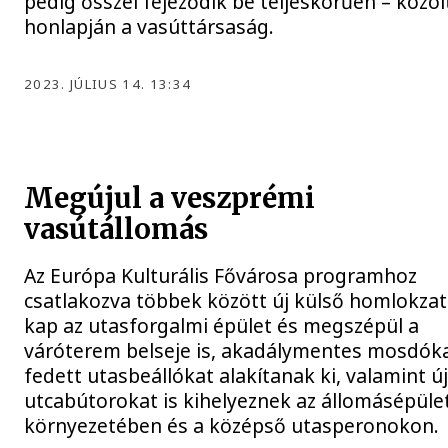
pedig ősszel fejeződik be teljeskörűen – közöl
honlapján a vasúttársaság.
2023. JÚLIUS 14. 13:34
Megújul a veszprémi
vasútállomás
Az Európa Kulturális Fővárosa programhoz
csatlakozva többek között új külső homlokzat
kap az utasforgalmi épület és megszépül a
váróterem belseje is, akadálymentes mosdóka
fedett utasbeállókat alakítanak ki, valamint ú
utcabútorokat is kihelyeznek az állomásépüle
környezetében és a középső utasperonokon.