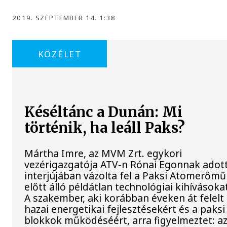
2019. SZEPTEMBER 14. 1:38
KÖZÉLET
Késéltánc a Dunán: Mi
történik, ha leáll Paks?
Mártha Imre, az MVM Zrt. egykori
vezérigazgatója ATV-n Rónai Egonnak adot
interjújában vázolta fel a Paksi Atomerőmű
előtt álló példátlan technológiai kihívásoka
A szakember, aki korábban éveken át felelt
hazai energetikai fejlesztésekért és a paksi
blokkok működéséért, arra figyelmeztet: a