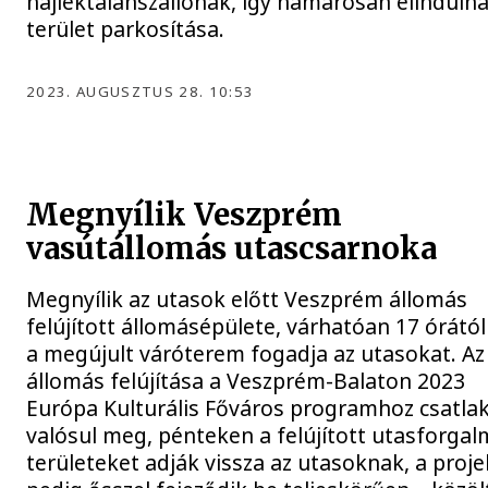
hajléktalanszállónak, így hamarosan elindulha
terület parkosítása.
2023. AUGUSZTUS 28. 10:53
Megnyílik Veszprém
vasútállomás utascsarnoka
Megnyílik az utasok előtt Veszprém állomás
felújított állomásépülete, várhatóan 17 órátó
a megújult váróterem fogadja az utasokat. Az
állomás felújítása a Veszprém-Balaton 2023
Európa Kulturális Főváros programhoz csatla
valósul meg, pénteken a felújított utasforgal
területeket adják vissza az utasoknak, a proje