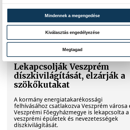
csillaghullás is vár ránk
Mindennek a megengedése
Az év legsűrűbb csillagászati napján,
augusztus 12-én éjjel tetőzik majd a
Perseidák hullócsillagraj, de ugyanezen a
Kiválasztás engedélyezése
napon részleges napfogyatkozást is meg
lehet majd figyelni.
Megtagad
Lekapcsolják Veszprém
díszkivilágítását, elzárják a
szökőkutakat
A kormány energiatakarékossági
felhívásához csatlakozva Veszprém városa 
Veszprémi Főegyházmegye is lekapcsolta a
veszprémi épületek és nevezetességek
díszkivilágítását.