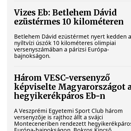
Vizes Eb: Betlehem Dávid
ezüstérmes 10 kilométeren
Betlehem Dávid ezüstérmet nyert kedden 
nyíltvízi úszók 10 kilométeres olimpiai
versenyszámában a párizsi Európa-
bajnokságon.
Három VESC-versenyző
képviselte Magyarországot 
hegyikerékpáros Eb-n
A Veszprémi Egyetemi Sport Club három
versenyzője is rajthoz állt a svájci
Monteceneriben rendezett hegyikerékpáro
Európa-bajnokságon. Bokros Kincső,