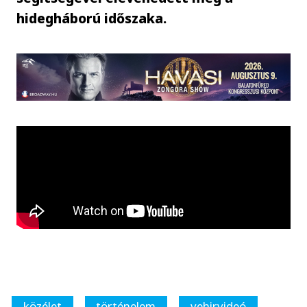
hidegháború időszaka.
közélet
történelem
vehirvideó