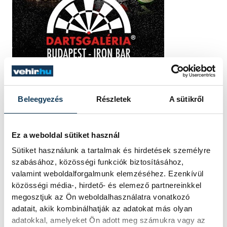
Beleegyezés
Részletek
A sütikről
TOVÁBBI CIKKEK
Ez a weboldal sütiket használ
KÖZÉLET
Sütiket használunk a tartalmak és hirdetések személyre
szabásához, közösségi funkciók biztosításához,
Sorra kerülnek elő
valamint weboldalforgalmunk elemzéséhez. Ezenkívül
közösségi média-, hirdető- és elemező partnereinkkel
világháborús leletek az
megosztjuk az Ön weboldalhasználatra vonatkozó
alacsony Dunából
adatait, akik kombinálhatják az adatokat más olyan
adatokkal, amelyeket Ön adott meg számukra vagy az