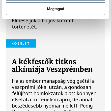
jelentett az éhínséggel, ma pedig a
klímaváltozás okozta extrém
Megtagad
szárazságra hívja fel a figyelmet.
Elmeséljük a baljós kőtömb
történetét.
KÖZÉLET
A kékfestők titkos
alkímiája Veszprémben
Ha az ember manapság végigsétál a
veszprémi Jókai utcán, a gondosan
felújított homlokzatok alatt könnyen
elsétál a történelem apró, de annál
beszédesebb nyomai mellett. Pedig