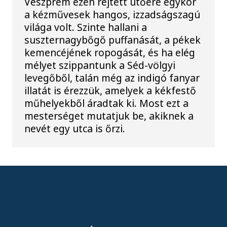
Veszprém ezen rejtett ütőere egykor
a kézművesek hangos, izzadságszagú
világa volt. Szinte hallani a
suszternagybőgő puffanását, a pékek
kemencéjének ropogását, és ha elég
mélyet szippantunk a Séd-völgyi
levegőből, talán még az indigó fanyar
illatát is érezzük, amelyek a kékfestő
műhelyekből áradtak ki. Most ezt a
mesterséget mutatjuk be, akiknek a
nevét egy utca is őrzi.