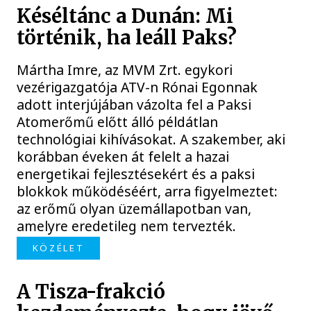
Késéltánc a Dunán: Mi
történik, ha leáll Paks?
Mártha Imre, az MVM Zrt. egykori
vezérigazgatója ATV-n Rónai Egonnak
adott interjújában vázolta fel a Paksi
Atomerőmű előtt álló példátlan
technológiai kihívásokat. A szakember, aki
korábban éveken át felelt a hazai
energetikai fejlesztésekért és a paksi
blokkok működéséért, arra figyelmeztet:
az erőmű olyan üzemállapotban van,
amelyre eredetileg nem tervezték.
KÖZÉLET
A Tisza-frakció