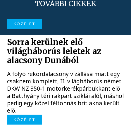
TOVÁBBI CIKKEK
KÖZÉLET
Sorra kerülnek elő
világháborús leletek az
alacsony Dunából
A folyó rekordalacsony vízállása miatt egy
csaknem komplett, II. világháborús német
DKW NZ 350-1 motorkerékpárbukkant elő
a Batthyány téri rakpart sziklái alól, máshol
pedig egy közel féltonnás brit akna került
elő.
KÖZÉLET