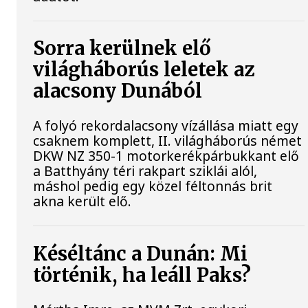
Sorra kerülnek elő
világháborús leletek az
alacsony Dunából
A folyó rekordalacsony vízállása miatt egy
csaknem komplett, II. világháborús német
DKW NZ 350-1 motorkerékpárbukkant elő
a Batthyány téri rakpart sziklái alól,
máshol pedig egy közel féltonnás brit
akna került elő.
Késéltánc a Dunán: Mi
történik, ha leáll Paks?