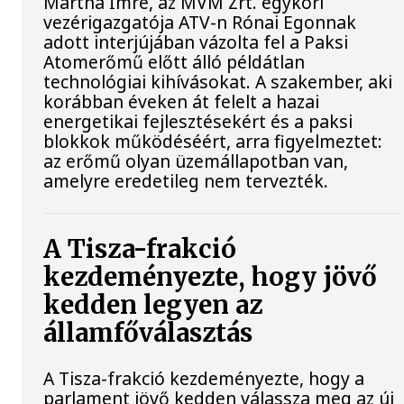
Mártha Imre, az MVM Zrt. egykori
vezérigazgatója ATV-n Rónai Egonnak
adott interjújában vázolta fel a Paksi
Atomerőmű előtt álló példátlan
technológiai kihívásokat. A szakember, aki
korábban éveken át felelt a hazai
energetikai fejlesztésekért és a paksi
blokkok működéséért, arra figyelmeztet:
az erőmű olyan üzemállapotban van,
amelyre eredetileg nem tervezték.
A Tisza-frakció
kezdeményezte, hogy jövő
kedden legyen az
államfőválasztás
A Tisza-frakció kezdeményezte, hogy a
parlament jövő kedden válassza meg az új