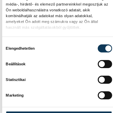
tudomány világát a
média-, hirdető- és elemező partnereinkkel megosztjuk az
veszprémi gyerekek
Ön weboldalhasználatra vonatkozó adatait, akik
kombinálhatják az adatokat más olyan adatokkal,
Látványos kísérletek, kreatív feladatok és
amelyeket Ön adott meg számukra vagy az Ön által
sok-sok élmény várja a gyerekeket a
használt más szolgáltatásokból gyűjtöttek.
veszprémi Tinker Labsben. Videónkban
Balassa Marietta, a központ vezetője
mutatja be, hogyan teszik izgalmassá a
Hozzájárulás kiválasztása
Elengedhetetlen
természettudományok megismerését.
Beállítások
Statisztikai
SPORT
Marketing
Súlyos sikerek küszöbén