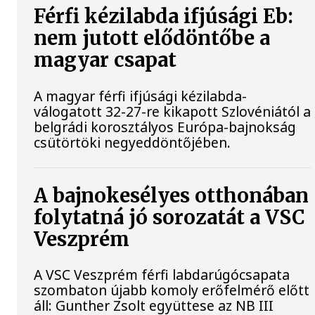
Férfi kézilabda ifjúsági Eb:
nem jutott elődöntőbe a
magyar csapat
A magyar férfi ifjúsági kézilabda-
válogatott 32-27-re kikapott Szlovéniától a
belgrádi korosztályos Európa-bajnokság
csütörtöki negyeddöntőjében.
A bajnokesélyes otthonában
folytatná jó sorozatát a VSC
Veszprém
A VSC Veszprém férfi labdarúgócsapata
szombaton újabb komoly erőfelmérő előtt
áll: Gunther Zsolt együttese az NB III