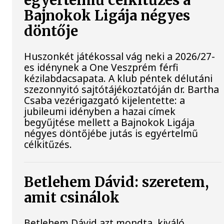
egyértelmű célkitűzés a
Bajnokok Ligája négyes
döntője
Huszonkét játékossal vág neki a 2026/27-
es idénynek a One Veszprém férfi
kézilabdacsapata. A klub péntek délutáni
szezonnyitó sajtótájékoztatóján dr. Bartha
Csaba vezérigazgató kijelentette: a
jubileumi idényben a hazai címek
begyűjtése mellett a Bajnokok Ligája
négyes döntőjébe jutás is egyértelmű
célkitűzés.
Betlehem Dávid: szeretem,
amit csinálok
Betlehem Dávid azt mondta, kiváló