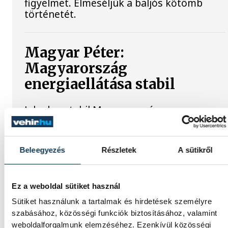
figyelmet. Elmeséljük a baljós kőtömb
történetét.
Magyar Péter:
Magyarország
energiaellátása stabil
Jelenleg stabil Magyarország
energiaellátása, a paksi erőmű
munkatársai azon dolgoznak, hogy az
utolsó még termelő turbina hibamentesen
Beleegyezés
Részletek
A sütikről
működjön - közölte a miniszterelnök a
paksi erőműnél tett keddi látogatása
során.
Ez a weboldal sütiket használ
Sütiket használunk a tartalmak és hirdetések személyre
Játék közben fedezik fel a
szabásához, közösségi funkciók biztosításához, valamint
weboldalforgalmunk elemzéséhez. Ezenkívül közösségi