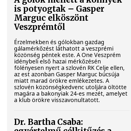
is potyogtak – Gasper
Marguc elköszönt
Veszprémtől
Érzelmekben és gólokban gazdag
gálamérkőzést láthatott a veszprémi
közönség péntek este. A One Veszprém
idénybeli első hazai mérkőzésén
fölényesen nyert a szlovén RK Celje ellen,
az est azonban Gasper Marguc búcsúja
miatt marad örökre emlékezetes. A
szlovén közönségkedvenc utoljára öltötte
magára a bakonyiak 24-es mezét, amelyet
a klub örökre visszavonultatott.
Dr. Bartha Csaba: