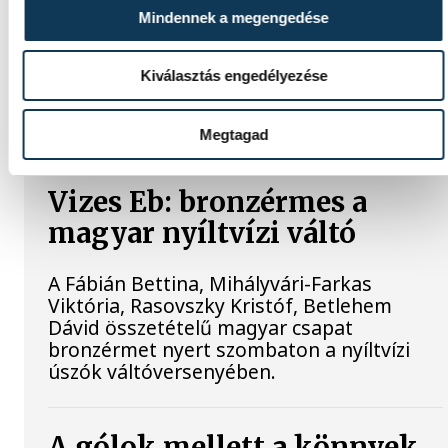
Mindennek a megengedése
Három VEDAC-os súlyemelő is bekerült az
Olimpiai Reménységek Versenyére (ORV)
Kiválasztás engedélyezése
készülő magyar válogatottba,
mindhárman remek formát mutattak az
elmúlt hétvégén.
Megtagad
Vizes Eb: bronzérmes a
magyar nyíltvízi váltó
A Fábián Bettina, Mihályvári-Farkas
Viktória, Rasovszky Kristóf, Betlehem
Dávid összetételű magyar csapat
bronzérmet nyert szombaton a nyíltvízi
úszók váltóversenyében.
A gólok mellett a könnyek