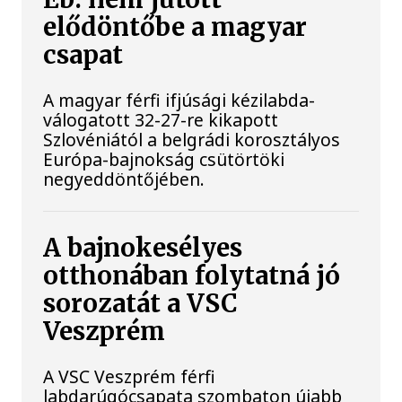
elődöntőbe a magyar
csapat
A magyar férfi ifjúsági kézilabda-
válogatott 32-27-re kikapott
Szlovéniától a belgrádi korosztályos
Európa-bajnokság csütörtöki
negyeddöntőjében.
A bajnokesélyes
otthonában folytatná jó
sorozatát a VSC
Veszprém
A VSC Veszprém férfi
labdarúgócsapata szombaton újabb