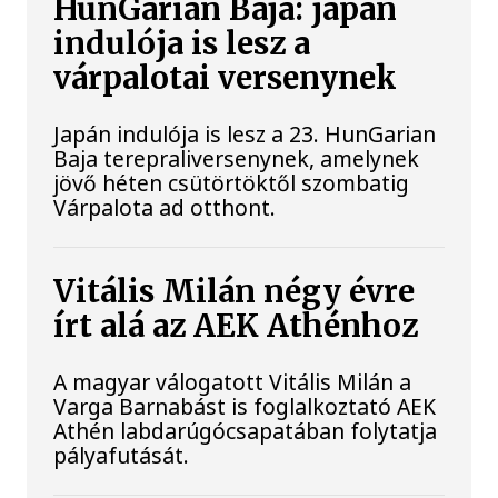
HunGarian Baja: japán
indulója is lesz a
várpalotai versenynek
Japán indulója is lesz a 23. HunGarian
Baja terepraliversenynek, amelynek
jövő héten csütörtöktől szombatig
Várpalota ad otthont.
Vitális Milán négy évre
írt alá az AEK Athénhoz
A magyar válogatott Vitális Milán a
Varga Barnabást is foglalkoztató AEK
Athén labdarúgócsapatában folytatja
pályafutását.