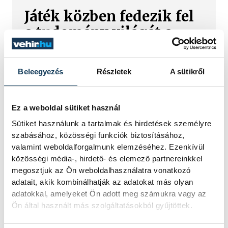
Játék közben fedezik fel
a tudomány világát a
veszprémi gyerekek
Látványos kísérletek, kreatív
Beleegyezés
Részletek
A sütikről
feladatok és sok-sok élmény várja a
gyerekeket a veszprémi Tinker
Labsben. Videónkban Balassa
Ez a weboldal sütiket használ
Marietta, a központ vezetője mutatja
Sütiket használunk a tartalmak és hirdetések személyre
be, hogyan teszik izgalmassá a
szabásához, közösségi funkciók biztosításához,
természettudományok
valamint weboldalforgalmunk elemzéséhez. Ezenkívül
megismerését.
közösségi média-, hirdető- és elemező partnereinkkel
megosztjuk az Ön weboldalhasználatra vonatkozó
adatait, akik kombinálhatják az adatokat más olyan
Augusztus 12-én
adatokkal, amelyeket Ön adott meg számukra vagy az
napfogyatkozás és
Ön által használt más szolgáltatásokból gyűjtöttek.
csillaghullás is vár ránk