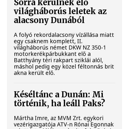
Sorra kerülnek elő
világháborús leletek az
alacsony Dunából
A folyó rekordalacsony vízállása miatt
egy csaknem komplett, II.
világháborús német DKW NZ 350-1
motorkerékpárbukkant elő a
Batthyány téri rakpart sziklái alól,
máshol pedig egy közel féltonnás brit
akna került elő.
Késéltánc a Dunán: Mi
történik, ha leáll Paks?
Mártha Imre, az MVM Zrt. egykori
vezérigazgatója ATV-n Rónai Egonnak