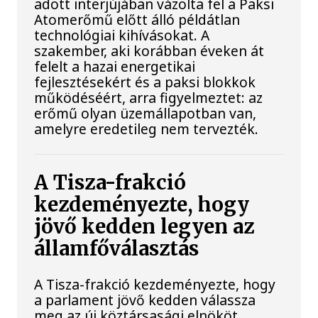
adott interjújában vázolta fel a Paksi
Atomerőmű előtt álló példátlan
technológiai kihívásokat. A
szakember, aki korábban éveken át
felelt a hazai energetikai
fejlesztésekért és a paksi blokkok
működéséért, arra figyelmeztet: az
erőmű olyan üzemállapotban van,
amelyre eredetileg nem tervezték.
A Tisza-frakció
kezdeményezte, hogy
jövő kedden legyen az
államfőválasztás
A Tisza-frakció kezdeményezte, hogy
a parlament jövő kedden válassza
meg az új köztársasági elnököt.