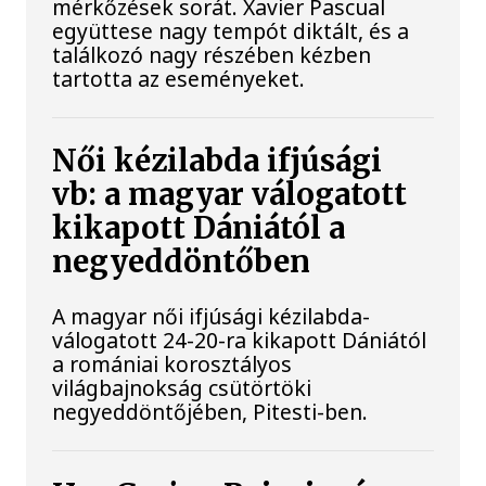
mérkőzések sorát. Xavier Pascual
együttese nagy tempót diktált, és a
találkozó nagy részében kézben
tartotta az eseményeket.
Női kézilabda ifjúsági
vb: a magyar válogatott
kikapott Dániától a
negyeddöntőben
A magyar női ifjúsági kézilabda-
válogatott 24-20-ra kikapott Dániától
a romániai korosztályos
világbajnokság csütörtöki
negyeddöntőjében, Pitesti-ben.