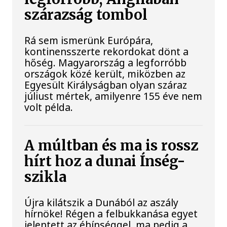
szárazság tombol
Rá sem ismerünk Európára,
kontinensszerte rekordokat dönt a
hőség. Magyarország a legforróbb
országok közé került, miközben az
Egyesült Királyságban olyan száraz
júliust mértek, amilyenre 155 éve nem
volt példa.
A múltban és ma is rossz
hírt hoz a dunai Ínség-
szikla
Újra kilátszik a Dunából az aszály
hírnöke! Régen a felbukkanása egyet
jelentett az éhínséggel, ma pedig a