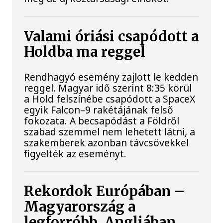
Valami óriási csapódott a
Holdba ma reggel
Rendhagyó esemény zajlott le kedden
reggel. Magyar idő szerint 8:35 körül
a Hold felszínébe csapódott a SpaceX
egyik Falcon–9 rakétájának felső
fokozata. A becsapódást a Földről
szabad szemmel nem lehetett látni, a
szakemberek azonban távcsövekkel
figyelték az eseményt.
Rekordok Európában –
Magyarország a
legforróbb, Angliában