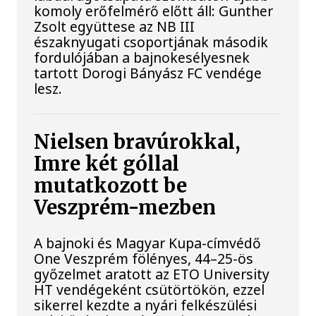
komoly erőfelmérő előtt áll: Gunther
Zsolt együttese az NB III
északnyugati csoportjának második
fordulójában a bajnokesélyesnek
tartott Dorogi Bányász FC vendége
lesz.
Nielsen bravúrokkal,
Imre két góllal
mutatkozott be
Veszprém-mezben
A bajnoki és Magyar Kupa-címvédő
One Veszprém fölényes, 44–25-ös
győzelmet aratott az ETO University
HT vendégeként csütörtökön, ezzel
sikerrel kezdte a nyári felkészülési