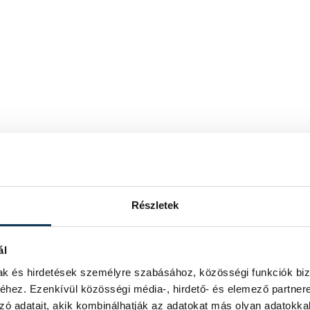
Részletek
ál
mak és hirdetések személyre szabásához, közösségi funkciók biz
hez. Ezenkívül közösségi média-, hirdető- és elemező partner
zó adatait, akik kombinálhatják az adatokat más olyan adatokka