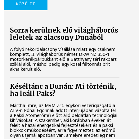
KÖZÉLET
Sorra kerülnek elő világháborús
leletek az alacsony Dunából
A folyó rekordalacsony vízállása miatt egy csaknem
komplett, II. világháborús német DKW NZ 350-1
motorkerékpárbukkant elő a Batthyány téri rakpart
sziklái alól, máshol pedig egy közel féltonnás brit
akna került elő.
Késéltánc a Dunán: Mi történik,
ha leáll Paks?
Mártha Imre, az MVM Zrt. egykori vezérigazgatója
ATV-n Rónai Egonnak adott interjújában vázolta fel
a Paksi Atomerőmű előtt álló példátlan technológiai
kihívásokat. A szakember, aki korábban éveken át
felelt a hazai energetikai fejlesztésekért és a paksi
blokkok működéséért, arra figyelmeztet: az erőmű
olyan üzemállapotban van, amelyre eredetileg nem