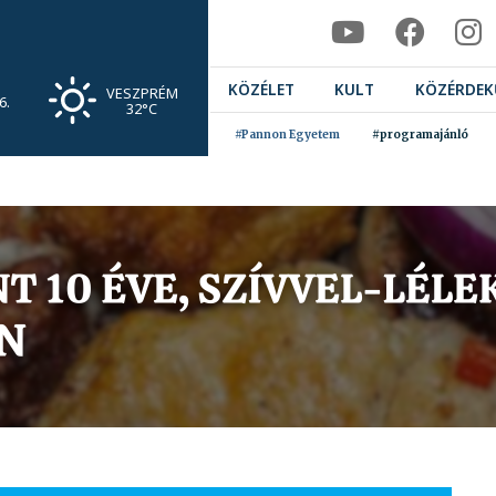
KÖZÉLET
KULT
KÖZÉRDEK
VESZPRÉM
6.
32°C
#Pannon Egyetem
#programajánló