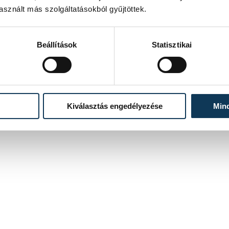
sznált más szolgáltatásokból gyűjtöttek.
Beállítások
Statisztikai
Kiválasztás engedélyezése
Min