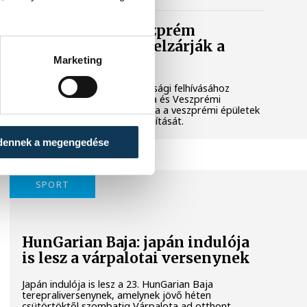
Lekapcsolják Veszprém
díszkivilágítását, elzárják a
szökőkutakat
Marketing
A kormány energiatakarékossági felhívásához
csatlakozva Veszprém városa és Veszprémi
Főegyházmegye is lekapcsolta a veszprémi épületek
és nevezetességek díszkivilágítását.
dennek a megengedése
SPORT
HunGarian Baja: japán indulója
is lesz a várpalotai versenynek
Japán indulója is lesz a 23. HunGarian Baja
terepraliversenynek, amelynek jövő héten
csütörtöktől szombatig Várpalota ad otthont.