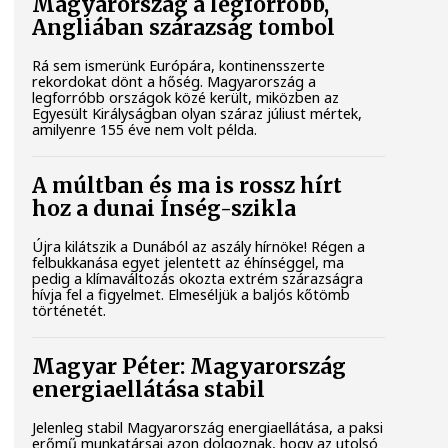
Magyarország a legforróbb,
Angliában szárazság tombol
Rá sem ismerünk Európára, kontinensszerte
rekordokat dönt a hőség. Magyarország a
legforróbb országok közé került, miközben az
Egyesült Királyságban olyan száraz júliust mértek,
amilyenre 155 éve nem volt példa.
A múltban és ma is rossz hírt
hoz a dunai Ínség-szikla
Újra kilátszik a Dunából az aszály hírnöke! Régen a
felbukkanása egyet jelentett az éhínséggel, ma
pedig a klímaváltozás okozta extrém szárazságra
hívja fel a figyelmet. Elmeséljük a baljós kőtömb
történetét.
Magyar Péter: Magyarország
energiaellátása stabil
Jelenleg stabil Magyarország energiaellátása, a paksi
erőmű munkatársai azon dolgoznak, hogy az utolsó