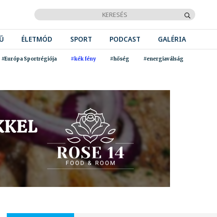
Ű
ÉLETMÓD
SPORT
PODCAST
GALÉRIA
#Európa Sportrégiója
#kék fény
#hőség
#energiaválság