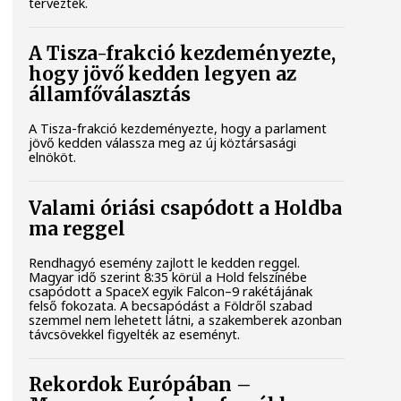
tervezték.
A Tisza-frakció kezdeményezte,
hogy jövő kedden legyen az
államfőválasztás
A Tisza-frakció kezdeményezte, hogy a parlament
jövő kedden válassza meg az új köztársasági
elnököt.
Valami óriási csapódott a Holdba
ma reggel
Rendhagyó esemény zajlott le kedden reggel.
Magyar idő szerint 8:35 körül a Hold felszínébe
csapódott a SpaceX egyik Falcon–9 rakétájának
felső fokozata. A becsapódást a Földről szabad
szemmel nem lehetett látni, a szakemberek azonban
távcsövekkel figyelték az eseményt.
Rekordok Európában –