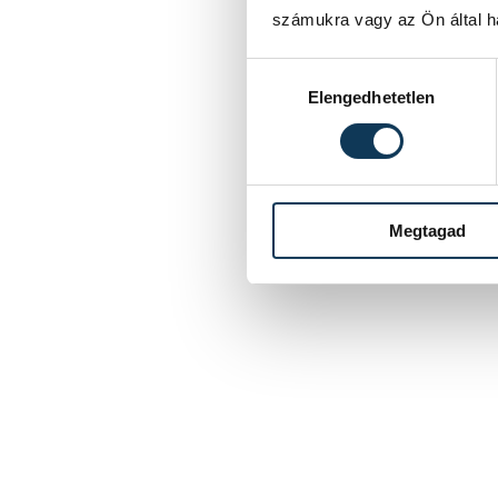
számukra vagy az Ön által ha
Hozzájárulás kiválasztása
Elengedhetetlen
Megtagad