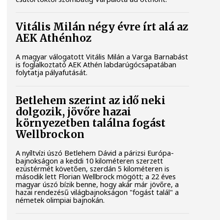
Vitális Milán négy évre írt alá az
AEK Athénhoz
A magyar válogatott Vitális Milán a Varga Barnabást
is foglalkoztató AEK Athén labdarúgócsapatában
folytatja pályafutását.
Betlehem szerint az idő neki
dolgozik, jövőre hazai
környezetben találna fogást
Wellbrockon
A nyíltvízi úszó Betlehem Dávid a párizsi Európa-
bajnokságon a keddi 10 kilométeren szerzett
ezüstérmét követően, szerdán 5 kilométeren is
második lett Florian Wellbrock mögött; a 22 éves
magyar úszó bízik benne, hogy akár már jövőre, a
hazai rendezésű világbajnokságon "fogást talál" a
németek olimpiai bajnokán.