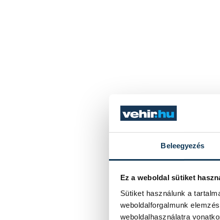
Beleegyezés
Ez a weboldal sütiket haszn
Sütiket használunk a tartal
weboldalforgalmunk elemzésé
weboldalhasználatra vonatko