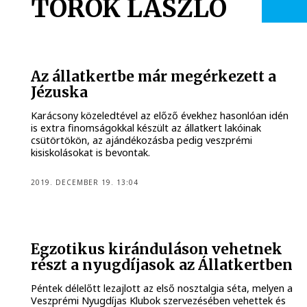
TÖRÖK LÁSZLÓ
Az állatkertbe már megérkezett a
Jézuska
Karácsony közeledtével az előző évekhez hasonlóan idén
is extra finomságokkal készült az állatkert lakóinak
csütörtökön, az ajándékozásba pedig veszprémi
kisiskolásokat is bevontak.
2019. DECEMBER 19. 13:04
Egzotikus kiránduláson vehetnek
részt a nyugdíjasok az Állatkertben
Péntek délelőtt lezajlott az első nosztalgia séta, melyen a
Veszprémi Nyugdíjas Klubok szervezésében vehettek és