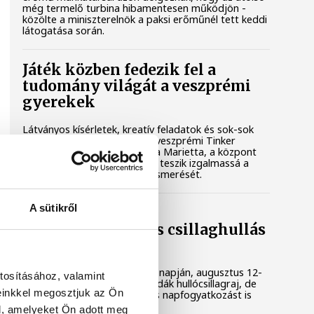
még termelő turbina hibamentesen működjön -
közölte a miniszterelnök a paksi erőműnél tett keddi
látogatása során.
Játék közben fedezik fel a
tudomány világát a veszprémi
gyerekek
Látványos kísérletek, kreatív feladatok és sok-sok
élmény várja a gyerekeket a veszprémi Tinker
Labsben. Videónkban Balassa Marietta, a központ
vezetője mutatja be, hogyan teszik izgalmassá a
természettudományok megismerését.
A sütikről
Augusztus 12-én
napfogyatkozás és csillaghullás
is vár ránk
Az év legsűrűbb csillagászati napján, augusztus 12-
tosításához, valamint
én éjjel tetőzik majd a Perseidák hullócsillagraj, de
einkkel megosztjuk az Ön
ugyanezen a napon részleges napfogyatkozást is
meg lehet majd figyelni.
l, amelyeket Ön adott meg