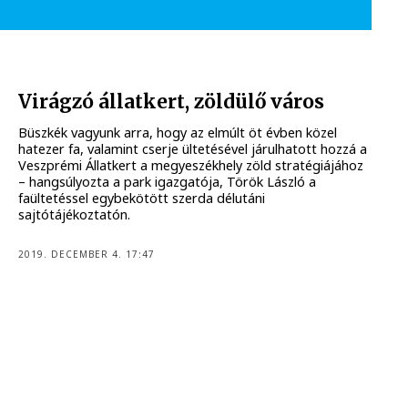
Virágzó állatkert, zöldülő város
Büszkék vagyunk arra, hogy az elmúlt öt évben közel
hatezer fa, valamint cserje ültetésével járulhatott hozzá a
Veszprémi Állatkert a megyeszékhely zöld stratégiájához
– hangsúlyozta a park igazgatója, Török László a
faültetéssel egybekötött szerda délutáni
sajtótájékoztatón.
2019. DECEMBER 4. 17:47