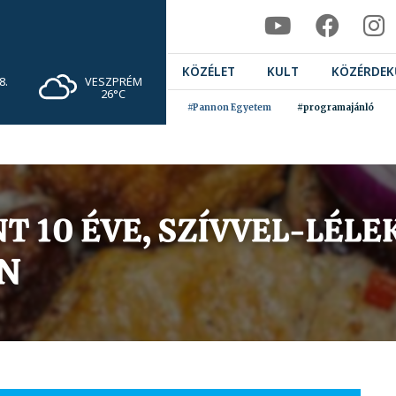
KÖZÉLET
KULT
KÖZÉRDEK
VESZPRÉM
8.
26°C
#Pannon Egyetem
#programajánló