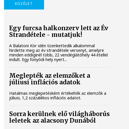
KÖZÉLET
Egy furcsa halkonzerv lett az Év
Strandétele - mutatjuk!
A Balatoni Kör idén tizenkettedik alkalommal
hirdette meg az év strandétele versenyt, amelyre
minden eddiginél több, 22 vendéglátóhely 44 étellel
indult. Egy fonyódi hely nyert...
Meglepték az elemzőket a
júliusi inflációs adatok
Hatalmas meglepetésként értékelték az elemzők a
júliusi, 1,2 százalékos inflációs adatot.
Sorra kerülnek elő világháborús
leletek az alacsony Dunából