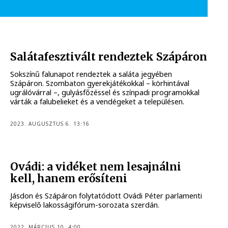
Salátafesztivált rendeztek Szápáron
Sokszínű falunapot rendeztek a saláta jegyében
Szápáron. Szombaton gyerekjátékokkal – körhintával
ugrálóvárral –, gulyásfőzéssel és színpadi programokkal
várták a falubelieket és a vendégeket a településen.
2023. AUGUSZTUS 6. 13:16
Ovádi: a vidéket nem lesajnálni
kell, hanem erősíteni
Jásdon és Szápáron folytatódott Ovádi Péter parlamenti
képviselő lakosságifórum-sorozata szerdán.
2022. MÁRCIUS 10. 4:00