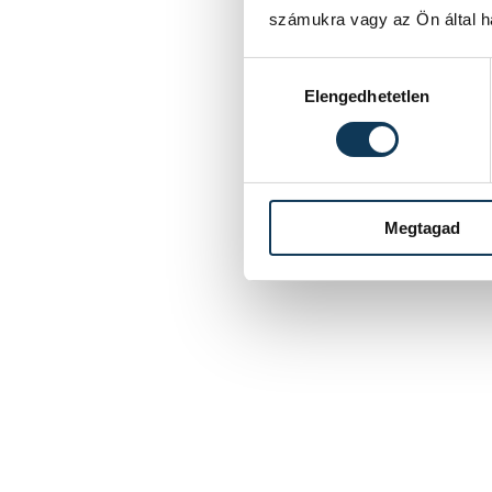
számukra vagy az Ön által ha
Hozzájárulás kiválasztása
Elengedhetetlen
Megtagad