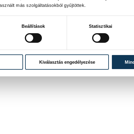
sznált más szolgáltatásokból gyűjtöttek.
Beállítások
Statisztikai
Kiválasztás engedélyezése
Min