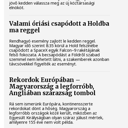
jövő kedden válassza meg az új köztársasági
elnököt.
Valami óriási csapódott a Holdba
ma reggel
Rendhagyó esemény zajlott le kedden reggel.
Magyar idő szerint 8:35 körül a Hold felszínébe
csapódott a SpaceX egyik Falcon–9 rakétájának
felső fokozata. A becsapódást a Földről szabad
szemmel nem lehetett látni, a szakemberek azonban
távcsövekkel figyelték az eseményt.
Rekordok Európában –
Magyarország a legforróbb,
Angliában szárazság tombol
Rá sem ismerünk Európára, kontinensszerte
rekordokat dönt a hőség. Magyarország a
legforróbb országok közé került, miközben az
Egyesült Királyságban olyan száraz júliust mértek,
amilyenre 155 éve nem volt példa.