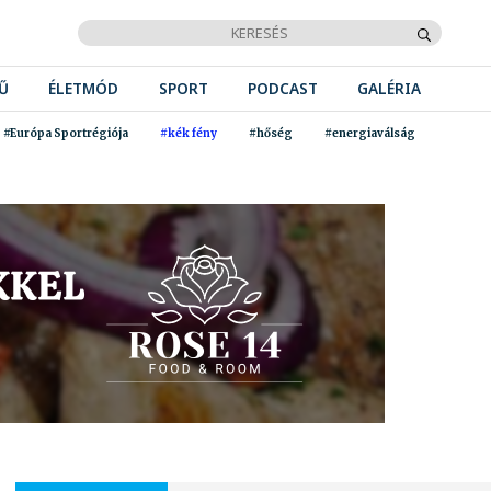
Ű
ÉLETMÓD
SPORT
PODCAST
GALÉRIA
#Európa Sportrégiója
#kék fény
#hőség
#energiaválság