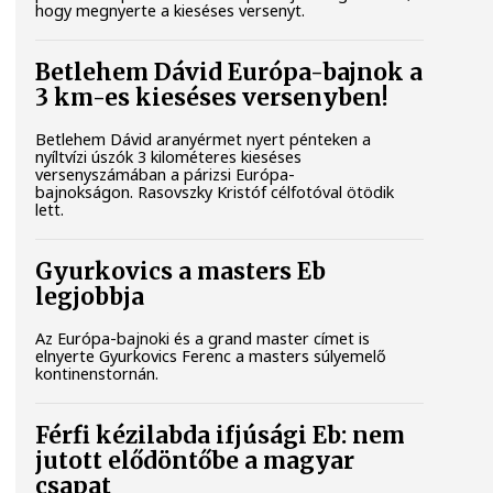
hogy megnyerte a kieséses versenyt.
Betlehem Dávid Európa-bajnok a
3 km-es kieséses versenyben!
Betlehem Dávid aranyérmet nyert pénteken a
nyíltvízi úszók 3 kilométeres kieséses
versenyszámában a párizsi Európa-
bajnokságon. Rasovszky Kristóf célfotóval ötödik
lett.
Gyurkovics a masters Eb
legjobbja
Az Európa-bajnoki és a grand master címet is
elnyerte Gyurkovics Ferenc a masters súlyemelő
kontinenstornán.
Férfi kézilabda ifjúsági Eb: nem
jutott elődöntőbe a magyar
csapat