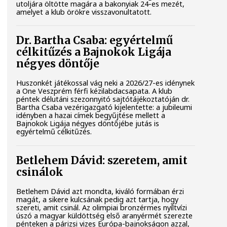
utoljára öltötte magára a bakonyiak 24-es mezét,
amelyet a klub örökre visszavonultatott.
Dr. Bartha Csaba: egyértelmű
célkitűzés a Bajnokok Ligája
négyes döntője
Huszonkét játékossal vág neki a 2026/27-es idénynek
a One Veszprém férfi kézilabdacsapata. A klub
péntek délutáni szezonnyitó sajtótájékoztatóján dr.
Bartha Csaba vezérigazgató kijelentette: a jubileumi
idényben a hazai címek begyűjtése mellett a
Bajnokok Ligája négyes döntőjébe jutás is
egyértelmű célkitűzés.
Betlehem Dávid: szeretem, amit
csinálok
Betlehem Dávid azt mondta, kiváló formában érzi
magát, a sikere kulcsának pedig azt tartja, hogy
szereti, amit csinál. Az olimpiai bronzérmes nyíltvízi
úszó a magyar küldöttség első aranyérmét szerezte
pénteken a párizsi vizes Európa-bajnokságon azzal,