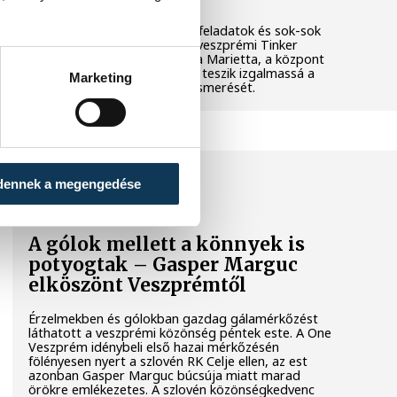
Látványos kísérletek, kreatív feladatok és sok-sok
élmény várja a gyerekeket a veszprémi Tinker
Labsben. Videónkban Balassa Marietta, a központ
vezetője mutatja be, hogyan teszik izgalmassá a
Marketing
természettudományok megismerését.
SPORT
dennek a megengedése
A gólok mellett a könnyek is
potyogtak – Gasper Marguc
elköszönt Veszprémtől
Érzelmekben és gólokban gazdag gálamérkőzést
láthatott a veszprémi közönség péntek este. A One
Veszprém idénybeli első hazai mérkőzésén
fölényesen nyert a szlovén RK Celje ellen, az est
azonban Gasper Marguc búcsúja miatt marad
örökre emlékezetes. A szlovén közönségkedvenc