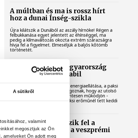
A múltban és ma is rossz hírt
hoz a dunai Ínség-szikla
Újra kilátszik a Dunából az aszály hírnöke! Régen a
felbukkanása egyet jelentett az éhínséggel, ma
pedig a klímaváltozás okozta extrém szárazságra
hívja fel a figyelmet. Elmeséljük a baljós kőtömb
történetét.
Magyar Péter: Magyarország
energiaellátása stabil
Jelenleg stabil Magyarország energiaellátása, a paksi
erőmű munkatársai azon dolgoznak, hogy az utolsó
A sütikről
még termelő turbina hibamentesen működjön -
közölte a miniszterelnök a paksi erőműnél tett keddi
látogatása során.
tosításához, valamint
Játék közben fedezik fel a
einkkel megosztjuk az Ön
tudomány világát a veszprémi
gyerekek
l, amelyeket Ön adott meg