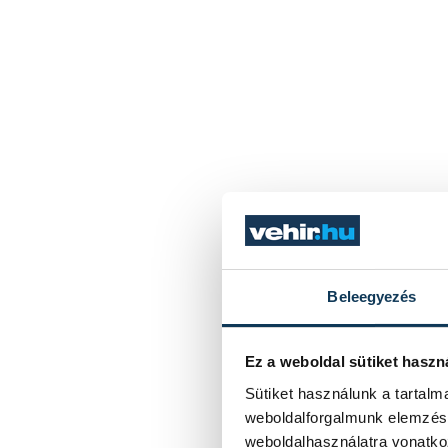
Beleegyezés
Ez a weboldal sütiket haszn
Sütiket használunk a tartal
weboldalforgalmunk elemzésé
weboldalhasználatra vonatko