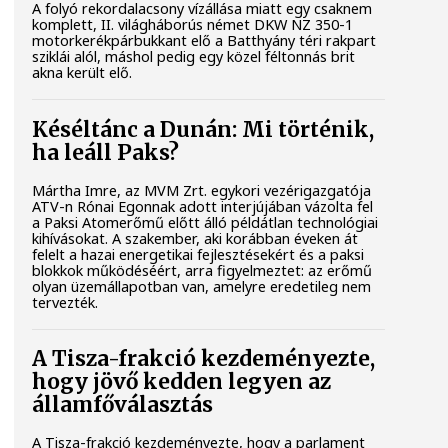
A folyó rekordalacsony vízállása miatt egy csaknem
komplett, II. világháborús német DKW NZ 350-1
motorkerékpárbukkant elő a Batthyány téri rakpart
sziklái alól, máshol pedig egy közel féltonnás brit
akna került elő.
Késéltánc a Dunán: Mi történik,
ha leáll Paks?
Mártha Imre, az MVM Zrt. egykori vezérigazgatója
ATV-n Rónai Egonnak adott interjújában vázolta fel
a Paksi Atomerőmű előtt álló példátlan technológiai
kihívásokat. A szakember, aki korábban éveken át
felelt a hazai energetikai fejlesztésekért és a paksi
blokkok működéséért, arra figyelmeztet: az erőmű
olyan üzemállapotban van, amelyre eredetileg nem
tervezték.
A Tisza-frakció kezdeményezte,
hogy jövő kedden legyen az
államfőválasztás
A Tisza-frakció kezdeményezte, hogy a parlament