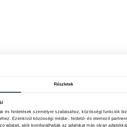
Részletek
ál
mak és hirdetések személyre szabásához, közösségi funkciók biz
hez. Ezenkívül közösségi média-, hirdető- és elemező partner
zó adatait, akik kombinálhatják az adatokat más olyan adatokka