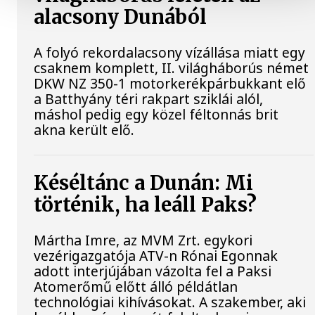
alacsony Dunából
A folyó rekordalacsony vízállása miatt egy
csaknem komplett, II. világháborús német
DKW NZ 350-1 motorkerékpárbukkant elő
a Batthyány téri rakpart sziklái alól,
máshol pedig egy közel féltonnás brit
akna került elő.
Késéltánc a Dunán: Mi
történik, ha leáll Paks?
Mártha Imre, az MVM Zrt. egykori
vezérigazgatója ATV-n Rónai Egonnak
adott interjújában vázolta fel a Paksi
Atomerőmű előtt álló példátlan
technológiai kihívásokat. A szakember, aki