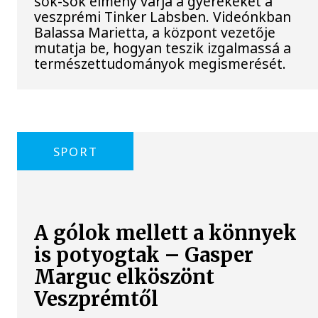
sok-sok élmény várja a gyerekeket a
veszprémi Tinker Labsben. Videónkban
Balassa Marietta, a központ vezetője
mutatja be, hogyan teszik izgalmassá a
természettudományok megismerését.
SPORT
A gólok mellett a könnyek
is potyogtak – Gasper
Marguc elköszönt
Veszprémtől