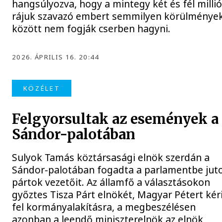
hangsúlyozva, hogy a mintegy két és fél milli
rájuk szavazó embert semmilyen körülménye
között nem fogják cserben hagyni.
2026. ÁPRILIS 16. 20:44
KÖZÉLET
Felgyorsultak az események a
Sándor-palotában
Sulyok Tamás köztársasági elnök szerdán a
Sándor-palotában fogadta a parlamentbe jut
pártok vezetőit. Az államfő a választásokon
győztes Tisza Párt elnökét, Magyar Pétert kér
fel kormányalakításra, a megbeszélésen
azonban a leendő miniszterelnök az elnök