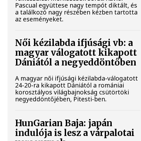
Pascual együttese nagy tempót diktált, és
a találkozó nagy részében kézben tartotta
az eseményeket.
Női kézilabda ifjúsági vb: a
magyar válogatott kikapott
Dániától a negyeddöntőben
A magyar női ifjúsági kézilabda-válogatott
24-20-ra kikapott Dániától a romániai
korosztályos világbajnokság csütörtöki
negyeddöntőjében, Pitesti-ben.
HunGarian Baja: japán
indulója is lesz a várpalotai