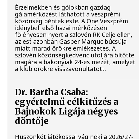
Érzelmekben és gólokban gazdag
gálamérkőzést láthatott a veszprémi
közönség péntek este. A One Veszprém
idénybeli első hazai mérkőzésén
fölényesen nyert a szlovén RK Celje ellen,
az est azonban Gasper Marguc búcsúja
miatt marad örökre emlékezetes. A
szlovén közönségkedvenc utoljára öltötte
magára a bakonyiak 24-es mezét, amelyet
a klub örökre visszavonultatott.
Dr. Bartha Csaba:
egyértelmű célkitűzés a
Bajnokok Ligája négyes
döntője
Huszonkét játékossal vág neki a 2026/27-