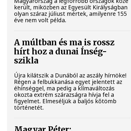
Magyarország a legforróbb országok közé
került, miközben az Egyesült Királyságban
olyan száraz júliust mértek, amilyenre 155
éve nem volt példa.
A múltban és ma is rossz
hírt hoz a dunai Ínség-
szikla
Újra kilátszik a Dunából az aszály hírnöke!
Régen a felbukkanása egyet jelentett az
éhínséggel, ma pedig a klímaváltozás
okozta extrém szárazságra hívja fel a
figyelmet. Elmeséljük a baljós kőtömb
történetét.
Magyar Péter: