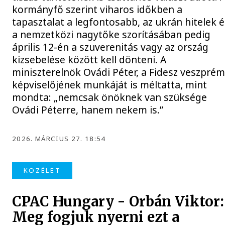
kormányfő szerint viharos időkben a
tapasztalat a legfontosabb, az ukrán hitelek é
a nemzetközi nagytőke szorításában pedig
április 12-én a szuverenitás vagy az ország
kizsebelése között kell dönteni. A
miniszterelnök Ovádi Péter, a Fidesz veszprém
képviselőjének munkáját is méltatta, mint
mondta: „nemcsak önöknek van szüksége
Ovádi Péterre, hanem nekem is.”
2026. MÁRCIUS 27. 18:54
KÖZÉLET
CPAC Hungary - Orbán Viktor:
Meg fogjuk nyerni ezt a