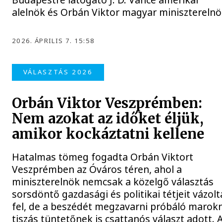
alelnök és Orbán Viktor magyar miniszterelnö
2026. ÁPRILIS 7. 15:58
VÁLASZTÁS 2026
Orbán Viktor Veszprémben:
Nem azokat az időket éljük,
amikor kockáztatni kellene
Hatalmas tömeg fogadta Orbán Viktort
Veszprémben az Óváros téren, ahol a
miniszterelnök nemcsak a közelgő választás
sorsdöntő gazdasági és politikai tétjeit vázolt
fel, de a beszédét megzavarni próbáló marokn
tiszás tüntetőnek is csattanós választ adott. 