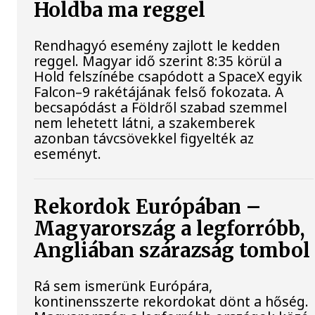
Holdba ma reggel
Rendhagyó esemény zajlott le kedden
reggel. Magyar idő szerint 8:35 körül a
Hold felszínébe csapódott a SpaceX egyik
Falcon–9 rakétájának felső fokozata. A
becsapódást a Földről szabad szemmel
nem lehetett látni, a szakemberek
azonban távcsövekkel figyelték az
eseményt.
Rekordok Európában –
Magyarország a legforróbb,
Angliában szárazság tombol
Rá sem ismerünk Európára,
kontinensszerte rekordokat dönt a hőség.