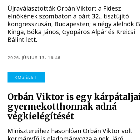
Újraválasztották Orbán Viktort a Fidesz
elnökének szombaton a párt 32., tisztújító
kongresszusán, Budapesten; a négy alelnök G
Kinga, Bóka János, Gyopáros Alpár és Kreicsi
Bálint lett.
2026. JÚNIUS 13. 16:46
KÖZÉLET
Orbán Viktor is egy kárpátalja
gyermekotthonnak adná
végkielégítését
Minisztereihez hasonlóan Orbán Viktor volt
kormányfő is eladományozza a neki járó