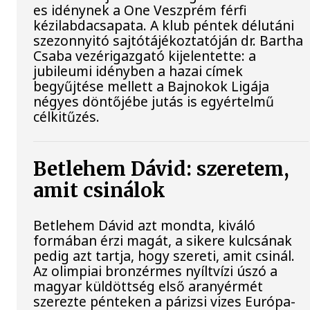
es idénynek a One Veszprém férfi
kézilabdacsapata. A klub péntek délutáni
szezonnyitó sajtótájékoztatóján dr. Bartha
Csaba vezérigazgató kijelentette: a
jubileumi idényben a hazai címek
begyűjtése mellett a Bajnokok Ligája
négyes döntőjébe jutás is egyértelmű
célkitűzés.
Betlehem Dávid: szeretem,
amit csinálok
Betlehem Dávid azt mondta, kiváló
formában érzi magát, a sikere kulcsának
pedig azt tartja, hogy szereti, amit csinál.
Az olimpiai bronzérmes nyíltvízi úszó a
magyar küldöttség első aranyérmét
szerezte pénteken a párizsi vizes Európa-