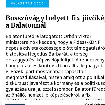
VÁLASZTÁS 2026
Bosszúvágy helyett fix jövőké
a Balatonnál
Balatonfüredre látogatott Orbán Viktor
miniszterelnök kedden, hogy a Fidesz-KDNP
népes aktivistaközössége előtt támogatásáró
biztosítsa Hegedűs Barbarát, a térség
országgyűlési képviselőjelöltjét. A rendezvény
hangulata éles kontrasztban állt a legnagyob
ellenzéki párt mostanában tapasztalt
megmozdulásaival, hiszen amíg ott a politikai
diskurzust javarészt a kormány és a politikus
gyalázása uralja, ezzel szemben Balatonfüred
az önálló, nemzeti elképzelésekről, a fix
jövőképről és Magyarország sorskérdéseiről