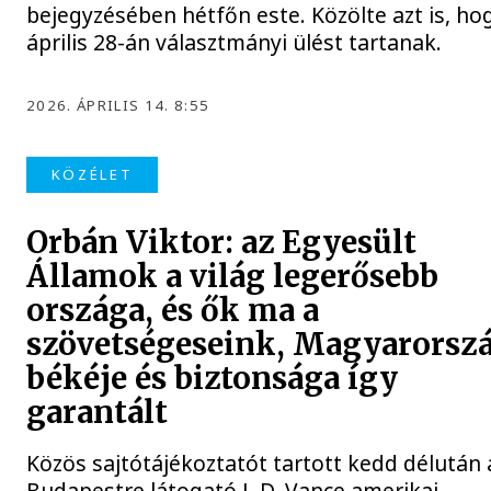
bejegyzésében hétfőn este. Közölte azt is, ho
április 28-án választmányi ülést tartanak.
2026. ÁPRILIS 14. 8:55
KÖZÉLET
Orbán Viktor: az Egyesült
Államok a világ legerősebb
országa, és ők ma a
szövetségeseink, Magyarorsz
békéje és biztonsága így
garantált
Közös sajtótájékoztatót tartott kedd délután 
Budapestre látogató J. D. Vance amerikai