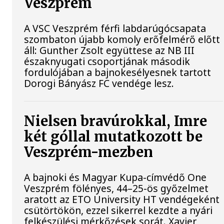
Veszprém
A VSC Veszprém férfi labdarúgócsapata
szombaton újabb komoly erőfelmérő előtt
áll: Gunther Zsolt együttese az NB III
északnyugati csoportjának második
fordulójában a bajnokesélyesnek tartott
Dorogi Bányász FC vendége lesz.
Nielsen bravúrokkal, Imre
két góllal mutatkozott be
Veszprém-mezben
A bajnoki és Magyar Kupa-címvédő One
Veszprém fölényes, 44–25-ös győzelmet
aratott az ETO University HT vendégeként
csütörtökön, ezzel sikerrel kezdte a nyári
felkészülési mérkőzések sorát. Xavier