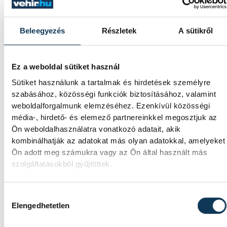
esett szó.
Beleegyezés
Részletek
A sütikről
2026. MÁRCIUS 11. 11:41
Ez a weboldal sütiket használ
Sütiket használunk a tartalmak és hirdetések személyre
1
2
3
4
5
...
szabásához, közösségi funkciók biztosításához, valamint
weboldalforgalmunk elemzéséhez. Ezenkívül közösségi
média-, hirdető- és elemező partnereinkkel megosztjuk az
Ön weboldalhasználatra vonatkozó adatait, akik
KÖZÉLET
kombinálhatják az adatokat más olyan adatokkal, amelyeket
Ön adott meg számukra vagy az Ön által használt más
szolgáltatásokból gyűjtöttek.
Egy furcsa halkonzerv lett
Hozzájárulás kiválasztása
az Év Strandétele -
Elengedhetetlen
mutatjuk!