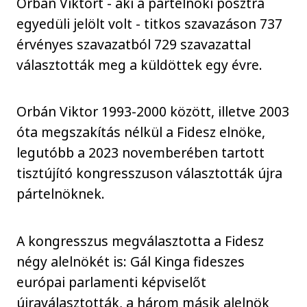
Orbán Viktort - aki a pártelnöki posztra
egyedüli jelölt volt - titkos szavazáson 737
érvényes szavazatból 729 szavazattal
választották meg a küldöttek egy évre.
Orbán Viktor 1993-2000 között, illetve 2003
óta megszakítás nélkül a Fidesz elnöke,
legutóbb a 2023 novemberében tartott
tisztújító kongresszuson választották újra
pártelnöknek.
A kongresszus megválasztotta a Fidesz
négy alelnökét is: Gál Kinga fideszes
európai parlamenti képviselőt
újraválasztották, a három másik alelnök