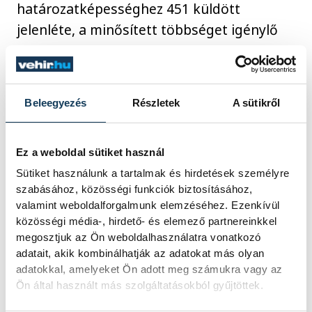
határozatképességhez 451 küldött
jelenléte, a minősített többséget igénylő
szavazásokhoz 676 szavazat volt
szükséges.
Beleegyezés
Részletek
A sütikről
közélet
politika
Orbán Viktor
Ez a weboldal sütiket használ
Fidesz
Sütiket használunk a tartalmak és hirdetések személyre
szabásához, közösségi funkciók biztosításához,
valamint weboldalforgalmunk elemzéséhez. Ezenkívül
közösségi média-, hirdető- és elemező partnereinkkel
megosztjuk az Ön weboldalhasználatra vonatkozó
adatait, akik kombinálhatják az adatokat más olyan
SZERZŐ
adatokkal, amelyeket Ön adott meg számukra vagy az
vehir.hu
Ön által használt más szolgáltatásokból gyűjtöttek.