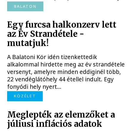
BALATON
Egy furcsa halkonzerv lett
az Év Strandétele -
mutatjuk!
A Balatoni Kör idén tizenkettedik
alkalommal hirdette meg az év strandétele
versenyt, amelyre minden eddiginél több,
22 vendéglátóhely 44 étellel indult. Egy
fonyódi hely nyert...
KÖZÉLET
Meglepték az elemzőket a
júliusi inflációs adatok