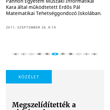
Pannon Egyetem Műszaki Informatikai
Kara által működtetett Erdős Pál
Matematikai Tehetséggondozó Iskolában.
2011. SZEPTEMBER 26. 9:19
...
94
95
96
97
98
...
KÖZÉLET
Megszelídítették a