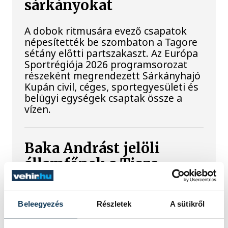
sárkányokat
A dobok ritmusára evező csapatok
népesítették be szombaton a Tagore
sétány előtti partszakaszt. Az Európa
Sportrégiója 2026 programsorozat
részeként megrendezett Sárkányhajó
Kupán civil, céges, sportegyesületi és
belügyi egységek csaptak össze a
vízen.
Baka Andrást jelöli
államfőnek a Tisza
parlamenti frakciója
Baka Andrást, a Legfelsőbb Bíróság
Beleegyezés
Részletek
A sütikről
korábbi elnökét jelöli köztársasági
elnöknek a Tisza párt parlamenti