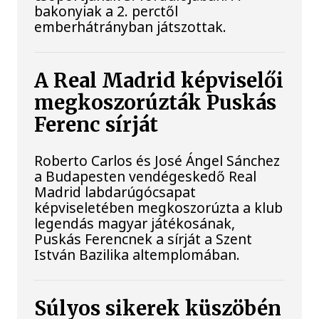
bakonyiak a 2. perctől
emberhátrányban játszottak.
A Real Madrid képviselői
megkoszorúzták Puskás
Ferenc sírját
Roberto Carlos és José Ángel Sánchez
a Budapesten vendégeskedő Real
Madrid labdarúgócsapat
képviseletében megkoszorúzta a klub
legendás magyar játékosának,
Puskás Ferencnek a sírját a Szent
István Bazilika altemplomában.
Súlyos sikerek küszöbén