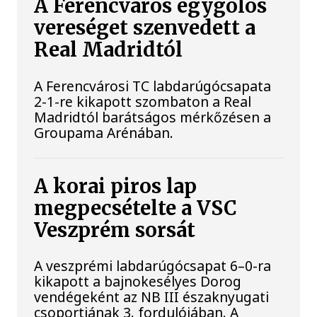
A Ferencváros egygólos
vereséget szenvedett a
Real Madridtól
A Ferencvárosi TC labdarúgócsapata
2-1-re kikapott szombaton a Real
Madridtól barátságos mérkőzésen a
Groupama Arénában.
A korai piros lap
megpecsételte a VSC
Veszprém sorsát
A veszprémi labdarúgócsapat 6–0-ra
kikapott a bajnokesélyes Dorog
vendégeként az NB III északnyugati
csoportjának 3. fordulójában. A