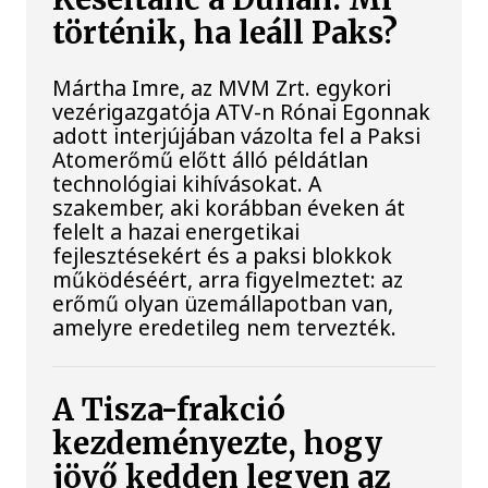
történik, ha leáll Paks?
Mártha Imre, az MVM Zrt. egykori
vezérigazgatója ATV-n Rónai Egonnak
adott interjújában vázolta fel a Paksi
Atomerőmű előtt álló példátlan
technológiai kihívásokat. A
szakember, aki korábban éveken át
felelt a hazai energetikai
fejlesztésekért és a paksi blokkok
működéséért, arra figyelmeztet: az
erőmű olyan üzemállapotban van,
amelyre eredetileg nem tervezték.
A Tisza-frakció
kezdeményezte, hogy
jövő kedden legyen az