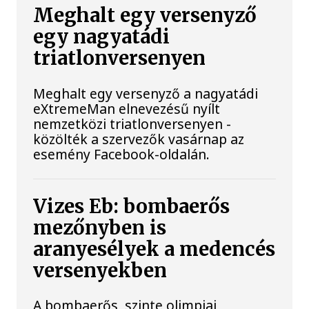
Meghalt egy versenyző
egy nagyatádi
triatlonversenyen
Meghalt egy versenyző a nagyatádi
eXtremeMan elnevezésű nyílt
nemzetközi triatlonversenyen -
közölték a szervezők vasárnap az
esemény Facebook-oldalán.
Vizes Eb: bombaerős
mezőnyben is
aranyesélyek a medencés
versenyekben
A bombaerős, szinte olimpiai