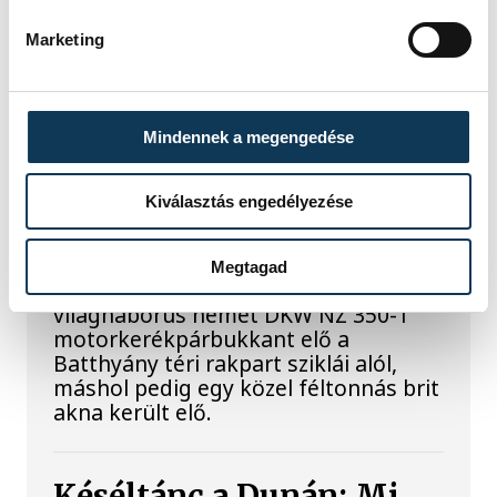
Hatalmas meglepetésként értékelték
az elemzők a júliusi, 1,2 százalékos
Marketing
inflációs adatot.
Sorra kerülnek elő
Mindennek a megengedése
világháborús leletek az
alacsony Dunából
Kiválasztás engedélyezése
A folyó rekordalacsony vízállása miatt
Megtagad
egy csaknem komplett, II.
világháborús német DKW NZ 350-1
motorkerékpárbukkant elő a
Batthyány téri rakpart sziklái alól,
máshol pedig egy közel féltonnás brit
akna került elő.
Késéltánc a Dunán: Mi