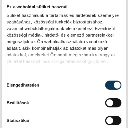
frakciója.
Ez a weboldal sütiket használ
Sütiket használunk a tartalmak és hirdetések személyre
szabásához, közösségi funkciók biztosításához,
Egy furcsa halkonzerv
valamint weboldalforgalmunk elemzéséhez. Ezenkívül
lett az Év Strandétele -
közösségi média-, hirdető- és elemező partnereinkkel
megosztjuk az Ön weboldalhasználatra vonatkozó
mutatjuk!
adatait, akik kombinálhatják az adatokat más olyan
adatokkal, amelyeket Ön adott meg számukra vagy az
A Balatoni Kör idén tizenkettedik
Ön által használt más szolgáltatásokból gyűjtöttek.
alkalommal hirdette meg az év
strandétele versenyt, amelyre minden
eddiginél több, 22 vendéglátóhely 44
Hozzájárulás kiválasztása
étellel indult. Egy fonyódi hely nyert...
Elengedhetetlen
Beállítások
Meglepték az elemzőket
a júliusi inflációs adatok
Statisztikai