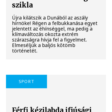
szikla
Újra kilátszik a Dunából az aszály
hírnöke! Régen a felbukkanása egyet
jelentett az éhínséggel, ma pedig a
klímaváltozás okozta extrém
szárazságra hívja fel a figyelmet.
Elmeséljük a baljós kőtömb
történetét.
SPORT
Férfi kézilabda ifjúsági