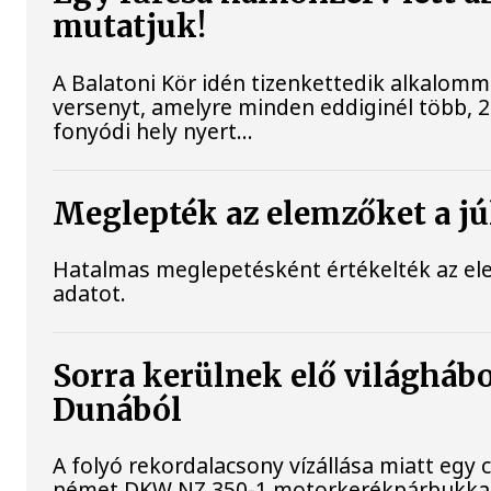
mutatjuk!
A Balatoni Kör idén tizenkettedik alkalomm
versenyt, amelyre minden eddiginél több, 22
fonyódi hely nyert...
Meglepték az elemzőket a júl
Hatalmas meglepetésként értékelték az elemz
adatot.
Sorra kerülnek elő világhábo
Dunából
A folyó rekordalacsony vízállása miatt egy
német DKW NZ 350-1 motorkerékpárbukkant e