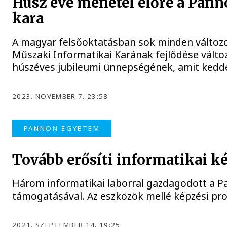
Húsz éve menetel előre a Pan
kara
A magyar felsőoktatásban sok minden változo
Műszaki Informatikai Karának fejlődése változa
húszéves jubileumi ünnepségének, amit kedd
2023. NOVEMBER 7. 23:58
PANNON EGYETEM
Tovább erősíti informatikai 
Három informatikai laborral gazdagodott a 
támogatásával. Az eszközök mellé képzési pro
2021. SZEPTEMBER 14. 19:25