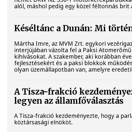
alól, máshol pedig egy közel féltonnás brit 
Késéltánc a Dunán: Mi történ
Mártha Imre, az MVM Zrt. egykori vezériga
interjújában vázolta fel a Paksi Atomerőmű 
kihívásokat. A szakember, aki korábban évek
fejlesztésekért és a paksi blokkok működés
olyan üzemállapotban van, amelyre eredeti
A Tisza-frakció kezdeménye
legyen az államfőválasztás
A Tisza-frakció kezdeményezte, hogy a par
köztársasági elnököt.