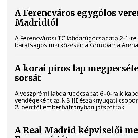
A Ferencváros egygólos vere
Madridtól
A Ferencvárosi TC labdarúgócsapata 2-1-re
barátságos mérkőzésen a Groupama Aréná
A korai piros lap megpecsét
sorsát
A veszprémi labdarúgócsapat 6–0-ra kikapo
vendégeként az NB III északnyugati csoport
2. perctől emberhátrányban játszottak.
A Real Madrid képviselői m