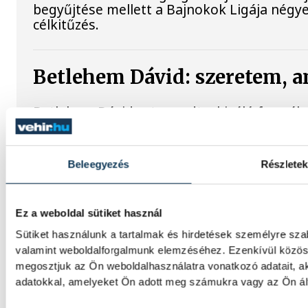
begyűjtése mellett a Bajnokok Ligája négye
célkitűzés.
Betlehem Dávid: szeretem, a
Betlehem Dávid azt mondta, kiváló formába
pedig azt tartja, hogy szereti, amit csinál. 
magyar küldöttség első aranyérmét szerezt
bajnokságon azzal, hogy megnyerte a kiesé
Beleegyezés
Részletek
Betlehem Dávid Európa-bajn
Ez a weboldal sütiket használ
versenyben!
Sütiket használunk a tartalmak és hirdetések személyre sza
valamint weboldalforgalmunk elemzéséhez. Ezenkívül közöss
Betlehem Dávid aranyérmet nyert pénteken 
megosztjuk az Ön weboldalhasználatra vonatkozó adatait, a
kieséses versenyszámában a párizsi Európa
adatokkal, amelyeket Ön adott meg számukra vagy az Ön álta
célfotóval ötödik lett.