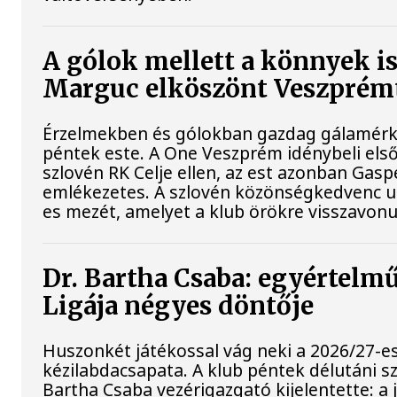
A gólok mellett a könnyek i
Marguc elköszönt Veszprém
Érzelmekben és gólokban gazdag gálamérkő
péntek este. A One Veszprém idénybeli els
szlovén RK Celje ellen, az est azonban Ga
emlékezetes. A szlovén közönségkedvenc ut
es mezét, amelyet a klub örökre visszavonu
Dr. Bartha Csaba: egyértelm
Ligája négyes döntője
Huszonkét játékossal vág neki a 2026/27-e
kézilabdacsapata. A klub péntek délutáni sz
Bartha Csaba vezérigazgató kijelentette: a