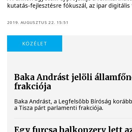
kutatás-fejlesztésre fókuszál, az ipar digitál
2019. AUGUSZTUS 22. 15:51
KÖZÉLET
Baka Andrást jelöli államfőn
frakciója
Baka Andrást, a Legfelsőbb Bíróság korábbi
a Tisza párt parlamenti frakciója.
Egy furcsa halkonzerv lett a