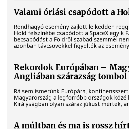
Valami óriási csapódott a H
Rendhagyó esemény zajlott le kedden reggel
Hold felszínébe csapódott a SpaceX egyik F
becsapódást a Földről szabad szemmel nem 
azonban távcsövekkel figyelték az esemény
Rekordok Európában – Magya
Angliában szárazság tombol
Rá sem ismerünk Európára, kontinensszert
Magyarország a legforróbb országok közé k
Királyságban olyan száraz júliust mértek, 
A múltban és ma is rossz hír