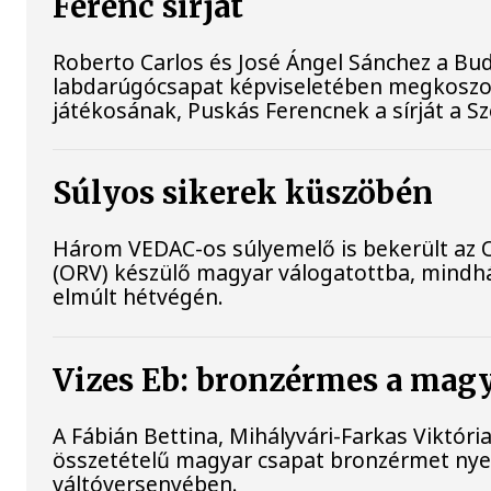
Ferenc sírját
Roberto Carlos és José Ángel Sánchez a B
labdarúgócsapat képviseletében megkoszo
játékosának, Puskás Ferencnek a sírját a S
Súlyos sikerek küszöbén
Három VEDAC-os súlyemelő is bekerült az
(ORV) készülő magyar válogatottba, mind
elmúlt hétvégén.
Vizes Eb: bronzérmes a magya
A Fábián Bettina, Mihályvári-Farkas Viktóri
összetételű magyar csapat bronzérmet nyer
váltóversenyében.