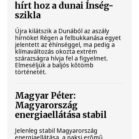
hírt hoz a dunai Ínség-
szikla
Újra kilátszik a Dunából az aszály
hírnöke! Régen a felbukkanása egyet
jelentett az éhínséggel, ma pedig a
klímaváltozás okozta extrém
szárazságra hívja fel a figyelmet.
Elmeséljük a baljós kőtömb
történetét.
Magyar Péter:
Magyarország
energiaellátása stabil
Jelenleg stabil Magyarország
energiaellátása, a paksi erőmű