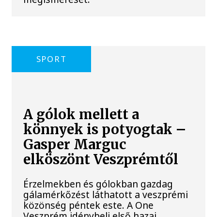
SPORT
A gólok mellett a
könnyek is potyogtak –
Gasper Marguc
elköszönt Veszprémtől
Érzelmekben és gólokban gazdag
gálamérkőzést láthatott a veszprémi
közönség péntek este. A One
Veszprém idénybeli első hazai