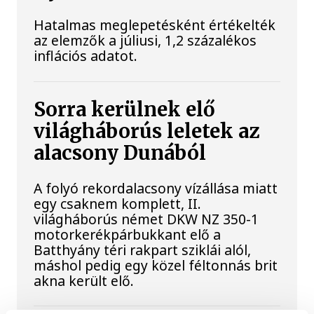
Hatalmas meglepetésként értékelték
az elemzők a júliusi, 1,2 százalékos
inflációs adatot.
Sorra kerülnek elő
világháborús leletek az
alacsony Dunából
A folyó rekordalacsony vízállása miatt
egy csaknem komplett, II.
világháborús német DKW NZ 350-1
motorkerékpárbukkant elő a
Batthyány téri rakpart sziklái alól,
máshol pedig egy közel féltonnás brit
akna került elő.