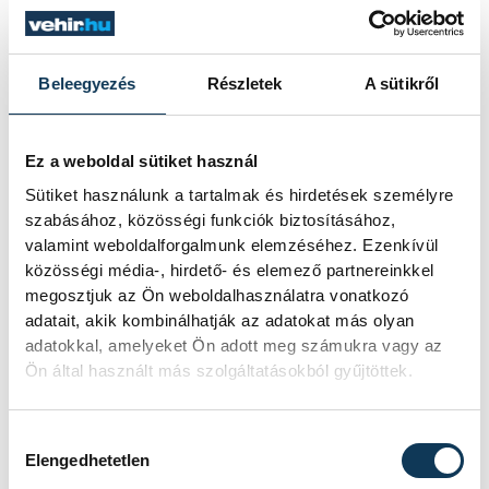
Késéltánc a Dunán: Mi
történik, ha leáll Paks?
Beleegyezés
Részletek
A sütikről
Mártha Imre, az MVM Zrt. egykori
vezérigazgatója ATV-n Rónai Egonnak
Ez a weboldal sütiket használ
adott interjújában vázolta fel a Paksi
Atomerőmű előtt álló példátlan
Sütiket használunk a tartalmak és hirdetések személyre
technológiai kihívásokat. A
szabásához, közösségi funkciók biztosításához,
szakember, aki korábban éveken át
valamint weboldalforgalmunk elemzéséhez. Ezenkívül
felelt a hazai energetikai
közösségi média-, hirdető- és elemező partnereinkkel
fejlesztésekért és a paksi blokkok
megosztjuk az Ön weboldalhasználatra vonatkozó
működéséért, arra figyelmeztet: az
adatait, akik kombinálhatják az adatokat más olyan
erőmű olyan üzemállapotban van,
adatokkal, amelyeket Ön adott meg számukra vagy az
amelyre eredetileg nem tervezték.
Ön által használt más szolgáltatásokból gyűjtöttek.
A Tisza-frakció
Hozzájárulás kiválasztása
Elengedhetetlen
kezdeményezte, hogy