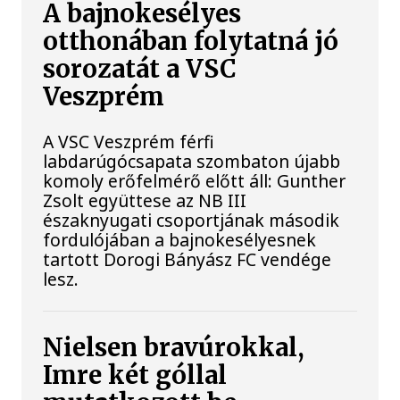
A bajnokesélyes
otthonában folytatná jó
sorozatát a VSC
Veszprém
A VSC Veszprém férfi
labdarúgócsapata szombaton újabb
komoly erőfelmérő előtt áll: Gunther
Zsolt együttese az NB III
északnyugati csoportjának második
fordulójában a bajnokesélyesnek
tartott Dorogi Bányász FC vendége
lesz.
Nielsen bravúrokkal,
Imre két góllal