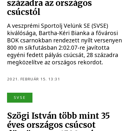
századra az országos
csúcstól
A veszprémi Sportolj Velünk SE (SVSE)
kiválósága, Bartha-Kéri Bianka a fővárosi
BOK csarnokban rendezett nyílt versenyen
800 m síkfutásban 2:02.07-re javította
egyéni fedett pályás csúcsát, 28 századra
megközelítve az országos rekordot.
2021. FEBRUÁR 15. 13:31
SVSE
Szögi István több mint 35
éves országos csúcsot