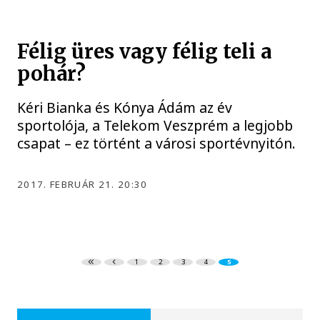
Félig üres vagy félig teli a
pohár?
Kéri Bianka és Kónya Ádám az év
sportolója, a Telekom Veszprém a legjobb
csapat – ez történt a városi sportévnyitón.
2017. FEBRUÁR 21. 20:30
1
2
3
4
5