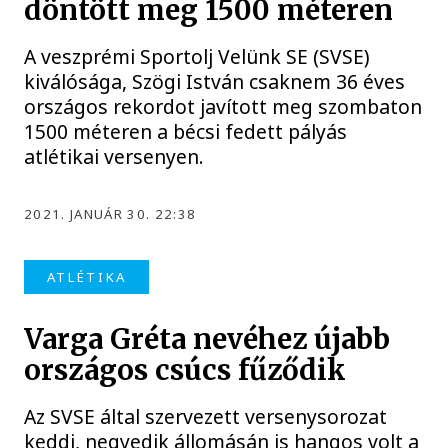
döntött meg 1500 méteren
A veszprémi Sportolj Velünk SE (SVSE)
kiválósága, Szögi István csaknem 36 éves
országos rekordot javított meg szombaton
1500 méteren a bécsi fedett pályás
atlétikai versenyen.
2021. JANUÁR 30. 22:38
ATLÉTIKA
Varga Gréta nevéhez újabb
országos csúcs fűződik
Az SVSE által szervezett versenysorozat
keddi, negyedik állomásán is hangos volt a