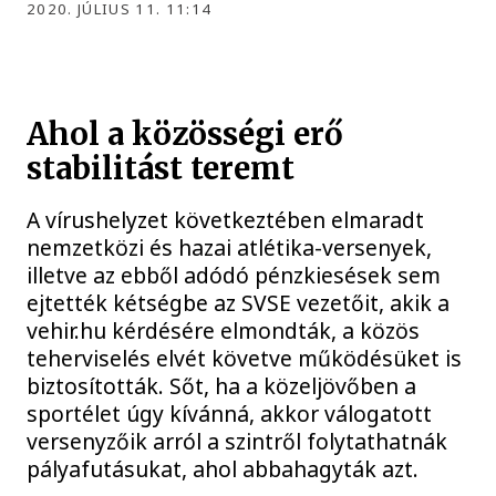
2020. JÚLIUS 11. 11:14
Ahol a közösségi erő
stabilitást teremt
A vírushelyzet következtében elmaradt
nemzetközi és hazai atlétika-versenyek,
illetve az ebből adódó pénzkiesések sem
ejtették kétségbe az SVSE vezetőit, akik a
vehir.hu kérdésére elmondták, a közös
teherviselés elvét követve működésüket is
biztosították. Sőt, ha a közeljövőben a
sportélet úgy kívánná, akkor válogatott
versenyzőik arról a szintről folytathatnák
pályafutásukat, ahol abbahagyták azt.