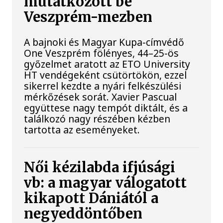
mutatkozott be
Veszprém-mezben
A bajnoki és Magyar Kupa-címvédő
One Veszprém fölényes, 44–25-ös
győzelmet aratott az ETO University
HT vendégeként csütörtökön, ezzel
sikerrel kezdte a nyári felkészülési
mérkőzések sorát. Xavier Pascual
együttese nagy tempót diktált, és a
találkozó nagy részében kézben
tartotta az eseményeket.
Női kézilabda ifjúsági
vb: a magyar válogatott
kikapott Dániától a
negyeddöntőben