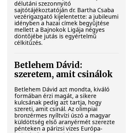
délutáni szezonnyitó
sajtótájékoztatóján dr. Bartha Csaba
vezérigazgató kijelentette: a jubileumi
idényben a hazai címek begyűjtése
mellett a Bajnokok Ligája négyes
döntőjébe jutás is egyértelmű
célkitűzés.
Betlehem Dávid:
szeretem, amit csinálok
Betlehem Dávid azt mondta, kiváló
formában érzi magát, a sikere
kulcsának pedig azt tartja, hogy
szereti, amit csinál. Az olimpiai
bronzérmes nyíltvízi úszó a magyar
küldöttség első aranyérmét szerezte
pénteken a párizsi vizes Európa-