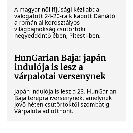
A magyar női ifjúsági kézilabda-
válogatott 24-20-ra kikapott Dániától
a romániai korosztályos
világbajnokság csütörtöki
negyeddöntőjében, Pitesti-ben.
HunGarian Baja: japán
indulója is lesz a
várpalotai versenynek
Japán indulója is lesz a 23. HunGarian
Baja terepraliversenynek, amelynek
jövő héten csütörtöktől szombatig
Várpalota ad otthont.