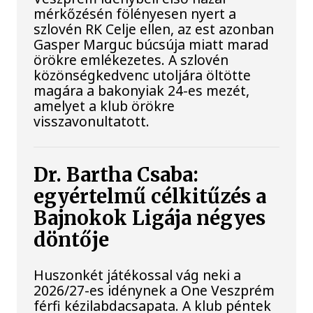
mérkőzésén fölényesen nyert a
szlovén RK Celje ellen, az est azonban
Gasper Marguc búcsúja miatt marad
örökre emlékezetes. A szlovén
közönségkedvenc utoljára öltötte
magára a bakonyiak 24-es mezét,
amelyet a klub örökre
visszavonultatott.
Dr. Bartha Csaba:
egyértelmű célkitűzés a
Bajnokok Ligája négyes
döntője
Huszonkét játékossal vág neki a
2026/27-es idénynek a One Veszprém
férfi kézilabdacsapata. A klub péntek