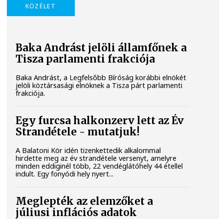
KÖZÉLET
Baka Andrást jelöli államfőnek a
Tisza parlamenti frakciója
Baka Andrást, a Legfelsőbb Bíróság korábbi elnökét
jelöli köztársasági elnöknek a Tisza párt parlamenti
frakciója.
Egy furcsa halkonzerv lett az Év
Strandétele - mutatjuk!
A Balatoni Kör idén tizenkettedik alkalommal
hirdette meg az év strandétele versenyt, amelyre
minden eddiginél több, 22 vendéglátóhely 44 étellel
indult. Egy fonyódi hely nyert...
Meglepték az elemzőket a
júliusi inflációs adatok