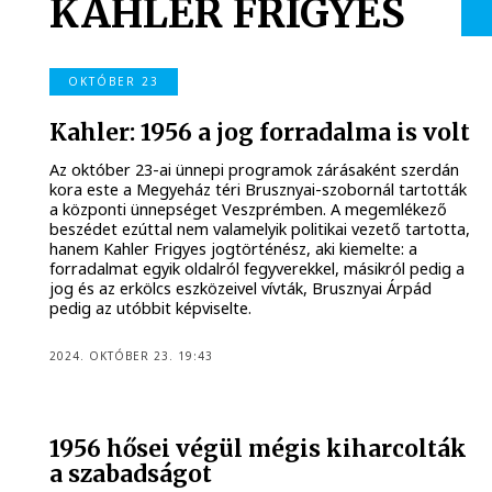
KÁHLER FRIGYES
OKTÓBER 23
Kahler: 1956 a jog forradalma is volt
Az október 23-ai ünnepi programok zárásaként szerdán
kora este a Megyeház téri Brusznyai-szobornál tartották
a központi ünnepséget Veszprémben. A megemlékező
beszédet ezúttal nem valamelyik politikai vezető tartotta,
hanem Kahler Frigyes jogtörténész, aki kiemelte: a
forradalmat egyik oldalról fegyverekkel, másikról pedig a
jog és az erkölcs eszközeivel vívták, Brusznyai Árpád
pedig az utóbbit képviselte.
2024. OKTÓBER 23. 19:43
1956 hősei végül mégis kiharcolták
a szabadságot