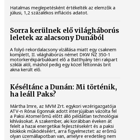
Hatalmas meglepetésként értékelték az elemzők a
júliusi, 1,2 százalékos inflációs adatot.
Sorra kerülnek elő világháborús
leletek az alacsony Dunából
A folyó rekordalacsony vízállása miatt egy csaknem
komplett, II. világháborús német DKW NZ 350-1
motorkerékpárbukkant elő a Batthyány téri rakpart
sziklái alól, máshol pedig egy közel féltonnás brit
akna került elő.
Késéltánc a Dunán: Mi történik,
ha leáll Paks?
Mártha Imre, az MVM Zrt. egykori vezérigazgatója
ATV-n Rónai Egonnak adott interjújában vázolta fel
a Paksi Atomerőmű előtt álló példátlan technológiai
kihívásokat. A szakember, aki korábban éveken át
felelt a hazai energetikai fejlesztésekért és a paksi
blokkok működéséért, arra figyelmeztet: az erőmű
olyan üzemállapotban van, amelyre eredetileg nem