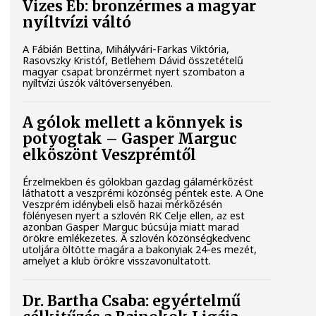
Vizes Eb: bronzérmes a magyar
nyíltvízi váltó
A Fábián Bettina, Mihályvári-Farkas Viktória,
Rasovszky Kristóf, Betlehem Dávid összetételű
magyar csapat bronzérmet nyert szombaton a
nyíltvízi úszók váltóversenyében.
A gólok mellett a könnyek is
potyogtak – Gasper Marguc
elköszönt Veszprémtől
Érzelmekben és gólokban gazdag gálamérkőzést
láthatott a veszprémi közönség péntek este. A One
Veszprém idénybeli első hazai mérkőzésén
fölényesen nyert a szlovén RK Celje ellen, az est
azonban Gasper Marguc búcsúja miatt marad
örökre emlékezetes. A szlovén közönségkedvenc
utoljára öltötte magára a bakonyiak 24-es mezét,
amelyet a klub örökre visszavonultatott.
Dr. Bartha Csaba: egyértelmű