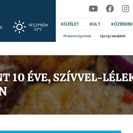
KÖZÉLET
KULT
KÖZÉRDEK
VESZPRÉM
9.
32°C
#Pannon Egyetem
#programajánló