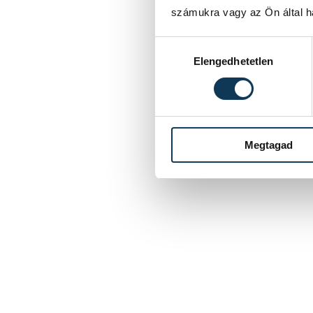
számukra vagy az Ön által ha
Hozzájárulás kiválasztása
Elengedhetetlen
Megtagad