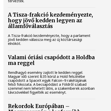
tervezték.
A Tisza-frakció kezdeményezte,
hogy jövő kedden legyen az
államfőválasztás
A Tisza-frakció kezdeményezte, hogy a parlament
jövő kedden válassza meg az új köztársasági
elnököt.
Valami óriási csapódott a Holdba
ma reggel
Rendhagyó esemény zajlott le kedden reggel.
Magyar idő szerint 8:35 körül a Hold felszínébe
csapódott a SpaceX egyik Falcon–9 rakétájának
felső fokozata. A becsapódást a Földről szabad
szemmel nem lehetett látni, a szakemberek azonban
távcsövekkel figyelték az eseményt.
Rekordok Európában –