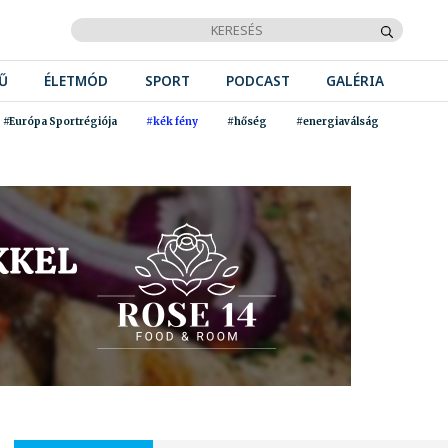
Ű
ÉLETMÓD
SPORT
PODCAST
GALÉRIA
#Európa Sportrégiója
#kék fény
#hőség
#energiaválság