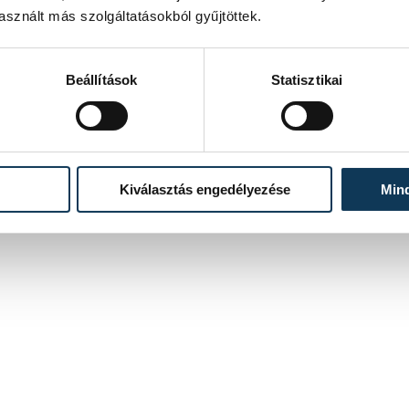
sznált más szolgáltatásokból gyűjtöttek.
Beállítások
Statisztikai
Kiválasztás engedélyezése
Min