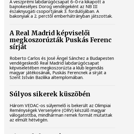
A veszprémi labdarúgócsapat 6–0-ra kikapott a
bajnokesélyes Dorog vendégeként az NB III
északnyugati csoportjának 3. fordulójában. A
bakonyiak a 2. perctől emberhátrányban játszottak.
A Real Madrid képviselői
megkoszorúzták Puskás Ferenc
sírját
Roberto Carlos és José Ángel Sánchez a Budapesten
vendégeskedő Real Madrid labdarúgócsapat
képviseletében megkoszorúzta a klub legendás
magyar játékosának, Puskás Ferencnek a sírját a
Szent István Bazilika altemplomában.
Súlyos sikerek küszöbén
Három VEDAC-os súlyemelő is bekerült az Olimpiai
Reménységek Versenyére (ORV) készülő magyar
válogatottba, mindhárman remek formát mutattak
az elmúlt hétvégén.