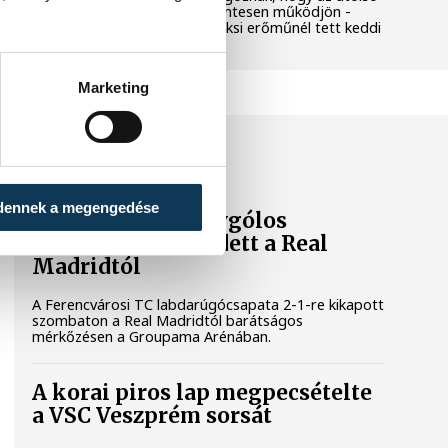
még termelő turbina hibamentesen működjön -
közölte a miniszterelnök a paksi erőműnél tett keddi
látogatása során.
Marketing
SPORT
dennek a megengedése
A Ferencváros egygólos
vereséget szenvedett a Real
Madridtól
A Ferencvárosi TC labdarúgócsapata 2-1-re kikapott
szombaton a Real Madridtól barátságos
mérkőzésen a Groupama Arénában.
A korai piros lap megpecsételte
a VSC Veszprém sorsát