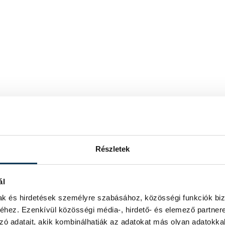
Részletek
ál
mak és hirdetések személyre szabásához, közösségi funkciók biz
hez. Ezenkívül közösségi média-, hirdető- és elemező partner
zó adatait, akik kombinálhatják az adatokat más olyan adatokka