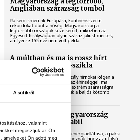
Magyarország a legforróbb,
Angliában szárazság tombol
Rá sem ismerünk Európára, kontinensszerte
rekordokat dönt a hőség. Magyarország a
legforróbb országok közé került, miközben az
Egyesült Királyságban olyan száraz júliust mértek,
amilyenre 155 éve nem volt példa.
A múltban és ma is rossz hírt
hoz a dunai Ínség-szikla
Újra kilátszik a Dunából az aszály hírnöke! Régen a
felbukkanása egyet jelentett az éhínséggel, ma
pedig a klímaváltozás okozta extrém szárazságra
hívja fel a figyelmet. Elmeséljük a baljós kőtömb
A sütikről
történetét.
Magyar Péter: Magyarország
energiaellátása stabil
tosításához, valamint
einkkel megosztjuk az Ön
Jelenleg stabil Magyarország energiaellátása, a paksi
l, amelyeket Ön adott meg
erőmű munkatársai azon dolgoznak, hogy az utolsó