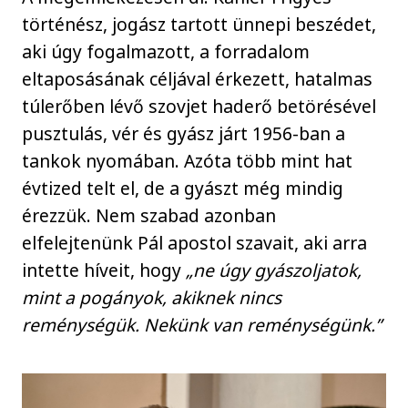
történész, jogász tartott ünnepi beszédet,
aki úgy fogalmazott, a forradalom
eltaposásának céljával érkezett, hatalmas
túlerőben lévő szovjet haderő betörésével
pusztulás, vér és gyász járt 1956-ban a
tankok nyomában. Azóta több mint hat
évtized telt el, de a gyászt még mindig
érezzük. Nem szabad azonban
elfelejtenünk Pál apostol szavait, aki arra
intette híveit, hogy
„ne úgy gyászoljatok,
mint a pogányok, akiknek nincs
reménységük. Nekünk van reménységünk.”