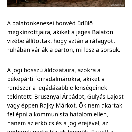
A balatonkenesei honvéd üdülő
megkínzottjaira, akiket a jeges Balaton
vizébe állítottak, hogy aztán a ráfagyott
ruhában várják a parton, mi lesz a sorsuk.
A jogi bosszú áldozataira, azokra a
békepárti forradalmárokra, akiket a
rendszer a legádázabb ellenségeinek
tekintett: Brusznyai Árpádot, Gulyás Lajost
vagy éppen Rajky Márkot. Ők nem akartak
fellépni a kommunista hatalom ellen,
hanem az erkölcs és a jog erejével, az
emberek pedig bíztak bennük. Ez volt a