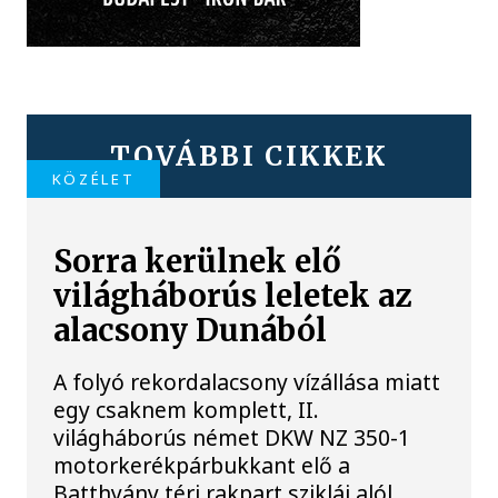
TOVÁBBI CIKKEK
KÖZÉLET
Sorra kerülnek elő
világháborús leletek az
alacsony Dunából
A folyó rekordalacsony vízállása miatt
egy csaknem komplett, II.
világháborús német DKW NZ 350-1
motorkerékpárbukkant elő a
Batthyány téri rakpart sziklái alól,