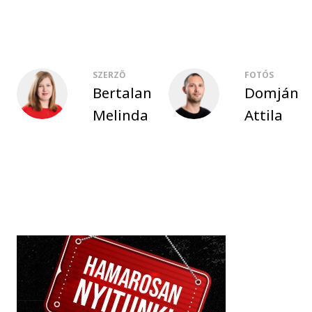
SZERZŐ
FOTÓS
Bertalan
Domján
Melinda
Attila