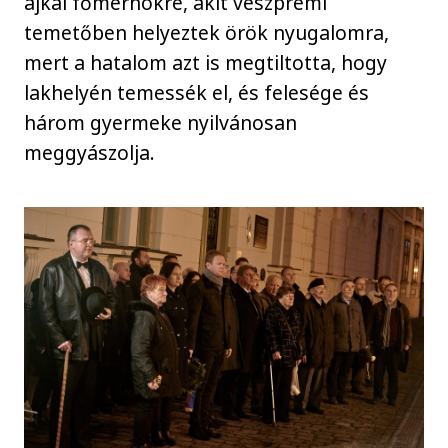
ajkai főmérnökre, akit veszprémi
temetőben helyeztek örök nyugalomra,
mert a hatalom azt is megtiltotta, hogy
lakhelyén temessék el, és felesége és
három gyermeke nyilvánosan
meggyászolja.