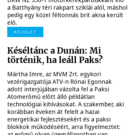
a Batthyány téri rakpart sziklái alól, máshol
pedig egy közel féltonnás brit akna került
elő.
KÖZÉLET
Késéltánc a Dunán: Mi
történik, ha leáll Paks?
Mártha Imre, az MVM Zrt. egykori
vezérigazgatója ATV-n Rónai Egonnak
adott interjújában vázolta fel a Paksi
Atomerőmű előtt álló példátlan
technológiai kihívásokat. A szakember, aki
korábban éveken át felelt a hazai
energetikai fejlesztésekért és a paksi
blokkok működéséért, arra figyelmeztet:
az erőmű olyan üzemállapotban van,