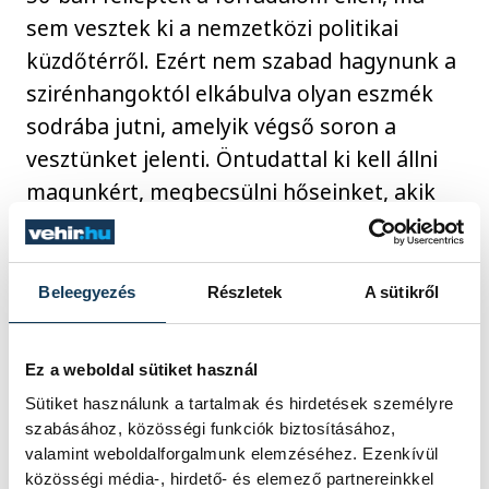
sem vesztek ki a nemzetközi politikai
küzdőtérről. Ezért nem szabad hagynunk a
szirénhangoktól elkábulva olyan eszmék
sodrába jutni, amelyik végső soron a
vesztünket jelenti. Öntudattal ki kell állni
magunkért, megbecsülni hőseinket, akik
egy szabad Magyarországért cselekedtek,
és még ha évtizedekkel később is, de
tettük beigazolódott. Hiszen ahogy Márai
Beleegyezés
Részletek
A sütikről
írja a Mennyből az angyal című
költeményében:
„Angyal, vidd meg a hírt az
Ez a weboldal sütiket használ
égből, / Mindig új élet lesz a vérből.”
A mi
Sütiket használunk a tartalmak és hirdetések személyre
hőseink véréből is született egy új élet, és
szabásához, közösségi funkciók biztosításához,
ennek köszönhetjük, hogy most szabadon
valamint weboldalforgalmunk elemzéséhez. Ezenkívül
közösségi média-, hirdető- és elemező partnereinkkel
emlékezhetünk – zárta gondolatait Káhler.