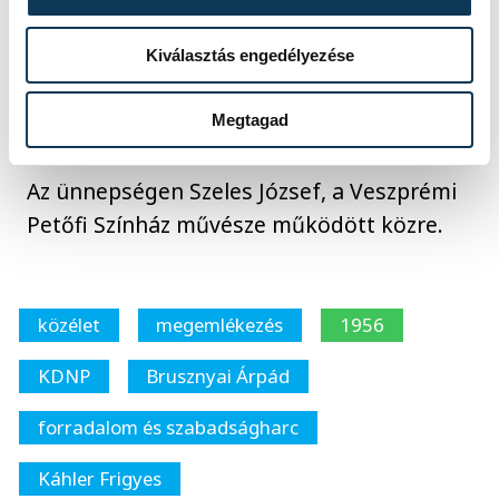
megemlékeztek a jelenlévők, majd a Vár
utcában található Brusznyai emléktáblánál
Kiválasztás engedélyezése
elhelyezték az emlékezés koszorúit és
mécseseit.
Megtagad
Az ünnepségen Szeles József, a Veszprémi
Petőfi Színház művésze működött közre.
közélet
megemlékezés
1956
KDNP
Brusznyai Árpád
forradalom és szabadságharc
Káhler Frigyes