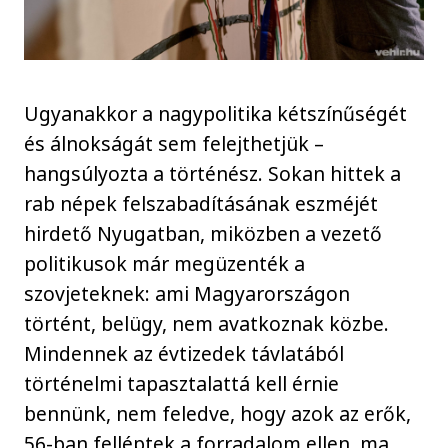
Ugyanakkor a nagypolitika kétszínűségét
és álnokságát sem felejthetjük –
hangsúlyozta a történész. Sokan hittek a
rab népek felszabadításának eszméjét
hirdető Nyugatban, miközben a vezető
politikusok már megüzenték a
szovjeteknek: ami Magyarországon
történt, belügy, nem avatkoznak közbe.
Mindennek az évtizedek távlatából
történelmi tapasztalattá kell érnie
bennünk, nem feledve, hogy azok az erők,
56-ban felléptek a forradalom ellen, ma