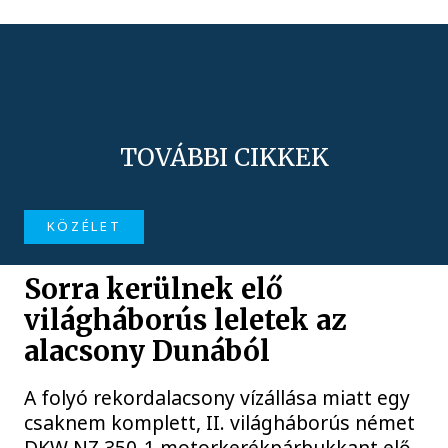
TOVÁBBI CIKKEK
KÖZÉLET
Sorra kerülnek elő
világháborús leletek az
alacsony Dunából
A folyó rekordalacsony vízállása miatt egy
csaknem komplett, II. világháborús német
DKW NZ 350-1 motorkerékpárbukkant elő