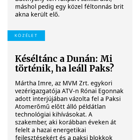
máshol pedig egy közel féltonnás brit
akna került elő.
KÖZÉLET
Késéltánc a Dunán: Mi
történik, ha leáll Paks?
Mártha Imre, az MVM Zrt. egykori
vezérigazgatója ATV-n Rónai Egonnak
adott interjújában vázolta fel a Paksi
Atomerőmű előtt álló példátlan
technológiai kihívásokat. A
szakember, aki korábban éveken át
felelt a hazai energetikai
fejlesztésekért és a paksi blokkok