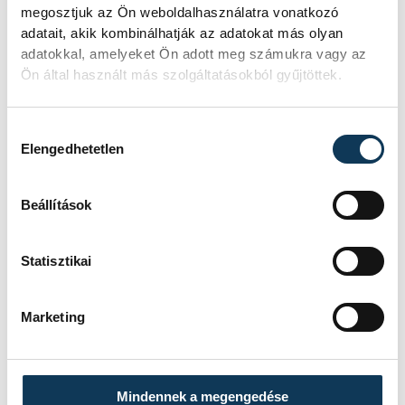
megosztjuk az Ön weboldalhasználatra vonatkozó
adatait, akik kombinálhatják az adatokat más olyan
adatokkal, amelyeket Ön adott meg számukra vagy az
Ön által használt más szolgáltatásokból gyűjtöttek.
Hozzájárulás kiválasztása
Elengedhetetlen
Beállítások
Statisztikai
Marketing
Az ünnepi beszéd megtartása után a
forradalomban és az azt követő
megtorlásban elesettekről név szerint is
Mindennek a megengedése