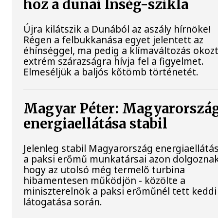
hoz a dunai Ínség-szikla
Újra kilátszik a Dunából az aszály hírnöke!
Régen a felbukkanása egyet jelentett az
éhínséggel, ma pedig a klímaváltozás okoz
extrém szárazságra hívja fel a figyelmet.
Elmeséljük a baljós kőtömb történetét.
Magyar Péter: Magyarorszá
energiaellátása stabil
Jelenleg stabil Magyarország energiaellátás
a paksi erőmű munkatársai azon dolgoznak
hogy az utolsó még termelő turbina
hibamentesen működjön - közölte a
miniszterelnök a paksi erőműnél tett keddi
látogatása során.