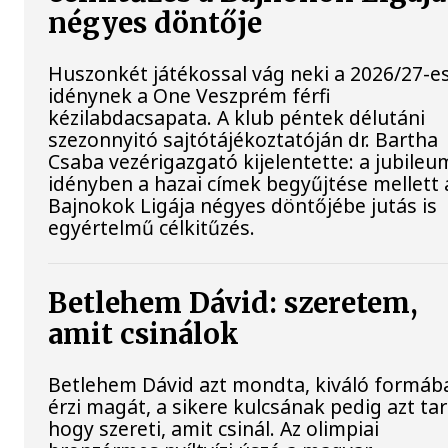
négyes döntője
Huszonkét játékossal vág neki a 2026/27-e
idénynek a One Veszprém férfi
kézilabdacsapata. A klub péntek délutáni
szezonnyitó sajtótájékoztatóján dr. Bartha
Csaba vezérigazgató kijelentette: a jubileu
idényben a hazai címek begyűjtése mellett 
Bajnokok Ligája négyes döntőjébe jutás is
egyértelmű célkitűzés.
Betlehem Dávid: szeretem,
amit csinálok
Betlehem Dávid azt mondta, kiváló formáb
érzi magát, a sikere kulcsának pedig azt tar
hogy szereti, amit csinál. Az olimpiai