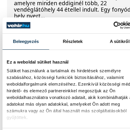
amelyre minden eddiginél több, 22
vendéglátóhely 44 étellel indult. Egy fonyód
hely nyert...
Meglepték az elemzőket a
Beleegyezés
Részletek
A sütikről
júliusi inflációs adatok
Hatalmas meglepetésként értékelték az
Ez a weboldal sütiket használ
elemzők a júliusi, 1,2 százalékos inflációs
Sütiket használunk a tartalmak és hirdetések személyre
adatot.
szabásához, közösségi funkciók biztosításához, valamint
weboldalforgalmunk elemzéséhez. Ezenkívül közösségi méd
hirdető- és elemező partnereinkkel megosztjuk az Ön
Sorra kerülnek elő
weboldalhasználatra vonatkozó adatait, akik kombinálhatják
világháborús leletek az
adatokat más olyan adatokkal, amelyeket Ön adott meg
számukra vagy az Ön által használt más szolgáltatásokból
alacsony Dunából
gyűjtöttek.
A folyó rekordalacsony vízállása miatt egy