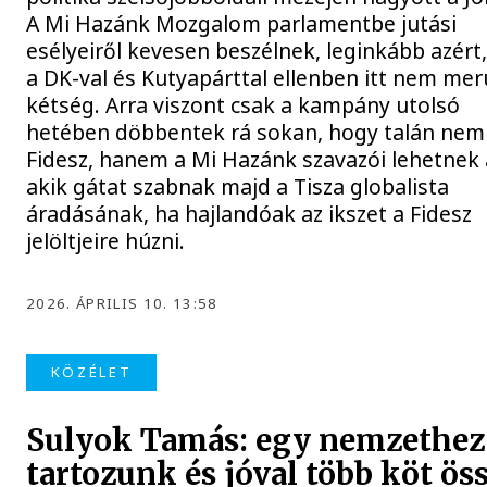
A Mi Hazánk Mozgalom parlamentbe jutási
esélyeiről kevesen beszélnek, leginkább azért
a DK-val és Kutyapárttal ellenben itt nem merü
kétség. Arra viszont csak a kampány utolsó
hetében döbbentek rá sokan, hogy talán nem 
Fidesz, hanem a Mi Hazánk szavazói lehetnek 
akik gátat szabnak majd a Tisza globalista
áradásának, ha hajlandóak az ikszet a Fidesz
jelöltjeire húzni.
2026. ÁPRILIS 10. 13:58
KÖZÉLET
Sulyok Tamás: egy nemzethez
tartozunk és jóval több köt ös