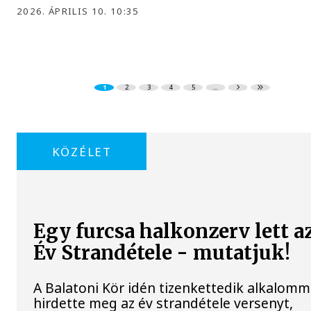
2026. ÁPRILIS 10. 10:35
1
2
3
4
5
...
KÖZÉLET
Egy furcsa halkonzerv lett a
Év Strandétele - mutatjuk!
A Balatoni Kör idén tizenkettedik alkalomm
hirdette meg az év strandétele versenyt,