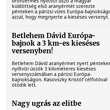
bronzérmes nyíltvízi úszó a magyar
küldöttség első aranyérmét szerezte
pénteken a párizsi vizes Európa-bajnokság
azzal, hogy megnyerte a kieséses versenyt.
Betlehem Dávid Európa-
bajnok a 3 km-es kieséses
versenyben!
Betlehem Dávid aranyérmet nyert pénteke
nyíltvízi úszók 3 kilométeres kieséses
versenyszámában a párizsi Európa-
bajnokságon. Rasovszky Kristóf célfotóval
ötödik lett.
Nagy ugrás az elitbe