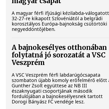
magyar csapat
A magyar férfi ifjúsági kézilabda-válogatot
32-27-re kikapott Szlovéniától a belgrádi
korosztályos Európa-bajnokság csütörtöki
negyeddöntőjében.
A bajnokesélyes otthonában
folytatná jó sorozatát a VSC
Veszprém
A VSC Veszprém férfi labdarúgócsapata
szombaton újabb komoly erőfelmérő előtt á
Gunther Zsolt együttese az NB III
északnyugati csoportjának második
fordulójában a bajnokesélyesnek tartott
Dorogi Bányász FC vendége lesz.