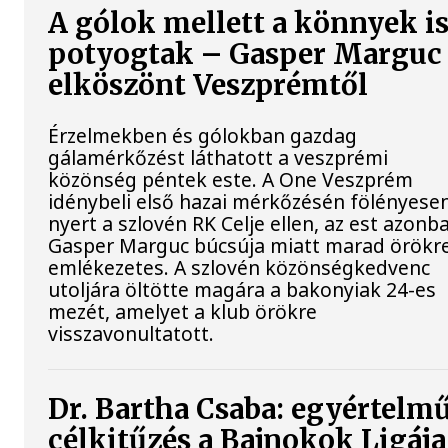
A gólok mellett a könnyek i
potyogtak – Gasper Marguc
elköszönt Veszprémtől
Érzelmekben és gólokban gazdag
gálamérkőzést láthatott a veszprémi
közönség péntek este. A One Veszprém
idénybeli első hazai mérkőzésén fölényese
nyert a szlovén RK Celje ellen, az est azonb
Gasper Marguc búcsúja miatt marad örökr
emlékezetes. A szlovén közönségkedvenc
utoljára öltötte magára a bakonyiak 24-es
mezét, amelyet a klub örökre
visszavonultatott.
Dr. Bartha Csaba: egyértelm
célkitűzés a Bajnokok Ligája