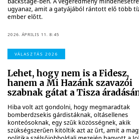
backstage-ben. A végeredmény mindenesetr
ugyanaz, amit a gatyájából rántott elő több tí
ember előtt.
2026. ÁPRILIS 11. 8:45
VÁLASZTÁS 2026
Lehet, hogy nem is a Fidesz,
hanem a Mi Hazánk szavazói
szabnak gátat a Tisza áradásá
Hiba volt azt gondolni, hogy megmaradtak
bomberdzsekis gárdistáknak, oltásellenes
konteósoknak, egy szűk közösségnek, akik
szükségszerűen kitöltik azt az űrt, amit a ma
politika szélsőjobboldali mezején hagyott a Jo