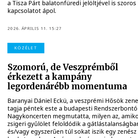
a Tisza Párt balatonfüredi jelöltjével is szoros
kapcsolatot ápol.
2026. ÁPRILIS 11. 15:27
KÖZÉLET
Szomorú, de Veszprémből
érkezett a kampány
legordenárébb momentuma
Baranyai Dániel Eckü, a veszprémi Hősök zen
tagja péntek este a budapesti Rendszerbontó
Nagykoncerten megmutatta, milyen az, amiko
zsigeri gyűlölet feloldódik a gátlástalanságba
és/vagy egyszerűen túl sokat iszik egy zenész