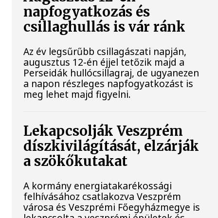
napfogyatkozás és
csillaghullás is vár ránk
Az év legsűrűbb csillagászati napján,
augusztus 12-én éjjel tetőzik majd a
Perseidák hullócsillagraj, de ugyanezen
a napon részleges napfogyatkozást is
meg lehet majd figyelni.
Lekapcsolják Veszprém
díszkivilágítását, elzárják
a szökőkutakat
A kormány energiatakarékossági
felhívásához csatlakozva Veszprém
városa és Veszprémi Főegyházmegye is
lekapcsolta a veszprémi épületek és