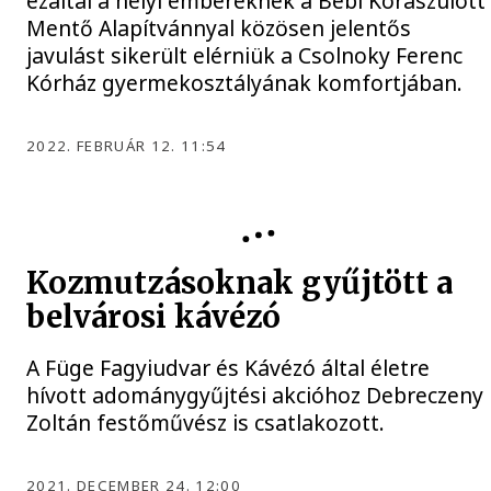
ezáltal a helyi embereknek a Bébi Koraszülött
Mentő Alapítvánnyal közösen jelentős
javulást sikerült elérniük a Csolnoky Ferenc
Kórház gyermekosztályának komfortjában.
2022. FEBRUÁR 12. 11:54
JÓTÉKONYSÁG
Kozmutzásoknak gyűjtött a
belvárosi kávézó
A Füge Fagyiudvar és Kávézó által életre
hívott adománygyűjtési akcióhoz Debreczeny
Zoltán festőművész is csatlakozott.
2021. DECEMBER 24. 12:00