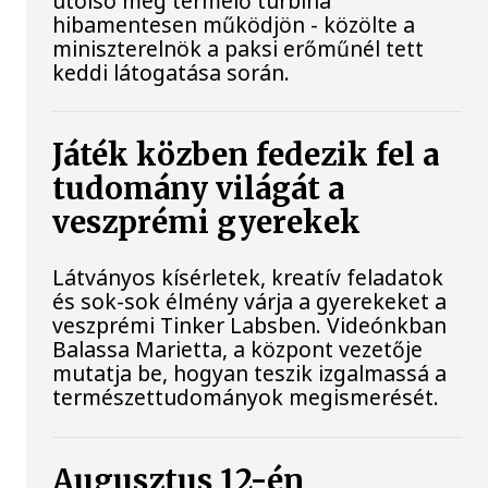
utolsó még termelő turbina
hibamentesen működjön - közölte a
miniszterelnök a paksi erőműnél tett
keddi látogatása során.
Játék közben fedezik fel a
tudomány világát a
veszprémi gyerekek
Látványos kísérletek, kreatív feladatok
és sok-sok élmény várja a gyerekeket a
veszprémi Tinker Labsben. Videónkban
Balassa Marietta, a központ vezetője
mutatja be, hogyan teszik izgalmassá a
természettudományok megismerését.
Augusztus 12-én