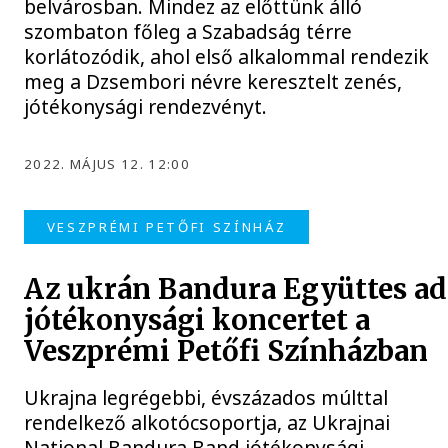
belvárosban. Mindez az előttünk álló
szombaton főleg a Szabadság térre
korlátozódik, ahol első alkalommal rendezik
meg a Dzsembori névre keresztelt zenés,
jótékonysági rendezvényt.
2022. MÁJUS 12. 12:00
VESZPRÉMI PETŐFI SZÍNHÁZ
Az ukrán Bandura Együttes ad
jótékonysági koncertet a
Veszprémi Petőfi Színházban
Ukrajna legrégebbi, évszázados múlttal
rendelkező alkotócsoportja, az Ukrajnai
National Bandura Band jótékonysági