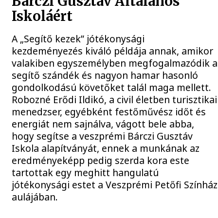
Bárczi Gusztáv Általános
Iskoláért
A „Segítő kezek” jótékonysági
kezdeményezés kiváló példája annak, amikor
valakiben egyszemélyben megfogalmazódik a
segítő szándék és nagyon hamar hasonló
gondolkodású követőket talál maga mellett.
Robozné Erődi Ildikó, a civil életben turisztikai
menedzser, egyébként festőművész időt és
energiát nem sajnálva, vágott bele abba,
hogy segítse a veszprémi Bárczi Gusztáv
Iskola alapítványát, ennek a munkának az
eredményeképp pedig szerda kora este
tartottak egy meghitt hangulatú
jótékonysági estet a Veszprémi Petőfi Színház
aulájában.