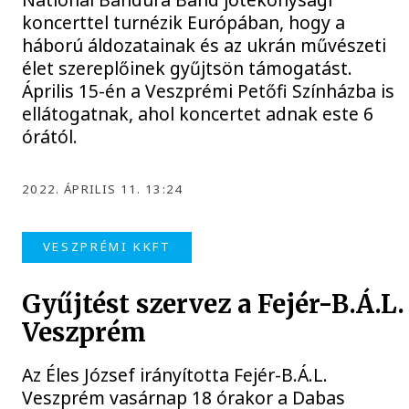
koncerttel turnézik Európában, hogy a
háború áldozatainak és az ukrán művészeti
élet szereplőinek gyűjtsön támogatást.
Április 15-én a Veszprémi Petőfi Színházba is
ellátogatnak, ahol koncertet adnak este 6
órától.
2022. ÁPRILIS 11. 13:24
VESZPRÉMI KKFT
Gyűjtést szervez a Fejér-B.Á.L.
Veszprém
Az Éles József irányította Fejér-B.Á.L.
Veszprém vasárnap 18 órakor a Dabas