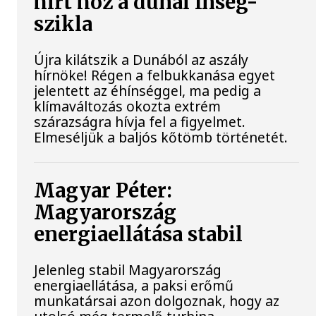
hírt hoz a dunai Ínség-
szikla
Újra kilátszik a Dunából az aszály
hírnöke! Régen a felbukkanása egyet
jelentett az éhínséggel, ma pedig a
klímaváltozás okozta extrém
szárazságra hívja fel a figyelmet.
Elmeséljük a baljós kőtömb történetét.
Magyar Péter:
Magyarország
energiaellátása stabil
Jelenleg stabil Magyarország
energiaellátása, a paksi erőmű
munkatársai azon dolgoznak, hogy az