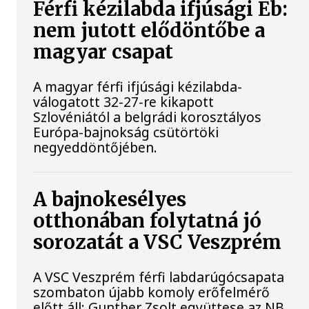
Férfi kézilabda ifjúsági Eb:
nem jutott elődöntőbe a
magyar csapat
A magyar férfi ifjúsági kézilabda-
válogatott 32-27-re kikapott
Szlovéniától a belgrádi korosztályos
Európa-bajnokság csütörtöki
negyeddöntőjében.
A bajnokesélyes
otthonában folytatná jó
sorozatát a VSC Veszprém
A VSC Veszprém férfi labdarúgócsapata
szombaton újabb komoly erőfelmérő
előtt áll: Gunther Zsolt együttese az NB