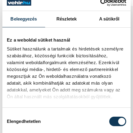
KÖZÉLET
Beleegyezés
Részletek
A sütikről
Ez a weboldal sütiket használ
Sorra kerülnek elő
Sütiket használunk a tartalmak és hirdetések személyre
világháborús leletek az
szabásához, közösségi funkciók biztosításához,
valamint weboldalforgalmunk elemzéséhez. Ezenkívül
alacsony Dunából
közösségi média-, hirdető- és elemező partnereinkkel
megosztjuk az Ön weboldalhasználatra vonatkozó
A folyó rekordalacsony vízállása miatt
adatait, akik kombinálhatják az adatokat más olyan
egy csaknem komplett, II. világháborús
adatokkal, amelyeket Ön adott meg számukra vagy az
német DKW NZ 350-1
Ön által használt más szolgáltatásokból gyűjtöttek.
motorkerékpárbukkant elő a Batthyány
téri rakpart sziklái alól, máshol pedig
egy közel féltonnás brit akna került elő.
Hozzájárulás kiválasztása
Elengedhetetlen