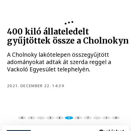
400 kiló állateledelt
gyűjtöttek össze a Cholnokyn
A Cholnoky lakótelepen összegyűjtött
adományokat adtak át szerda reggel a
Vackoló Egyesület telephelyén.
2021. DECEMBER 22. 14:39
...
3
4
5
6
7
...