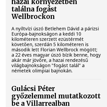
hazai környezetben
találna fogást
Wellbrockon
A nyíltvízi úszó Betlehem Dávid a párizsi
Európa-bajnokságon a keddi 10
kilométeren szerzett ezüstérmét
követően, szerdán 5 kilométeren is
második lett Florian Wellbrock mögött;
a 22 éves magyar úszó bízik benne, hogy
akár már jövőre, a hazai rendezésű
világbajnokságon "fogást talál" a
németek olimpiai bajnokán.
Gulácsi Péter
győzelemmel mutatkozott
be a Villarrealban