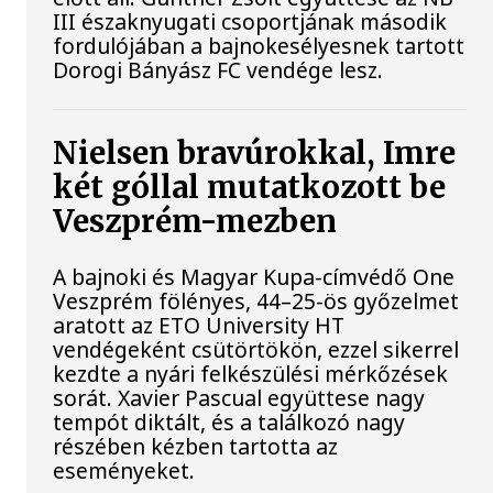
III északnyugati csoportjának második
fordulójában a bajnokesélyesnek tartott
Dorogi Bányász FC vendége lesz.
Nielsen bravúrokkal, Imre
két góllal mutatkozott be
Veszprém-mezben
A bajnoki és Magyar Kupa-címvédő One
Veszprém fölényes, 44–25-ös győzelmet
aratott az ETO University HT
vendégeként csütörtökön, ezzel sikerrel
kezdte a nyári felkészülési mérkőzések
sorát. Xavier Pascual együttese nagy
tempót diktált, és a találkozó nagy
részében kézben tartotta az
eseményeket.