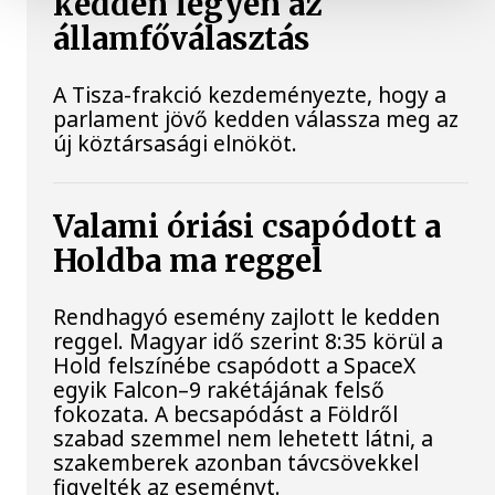
kedden legyen az
államfőválasztás
A Tisza-frakció kezdeményezte, hogy a
parlament jövő kedden válassza meg az
új köztársasági elnököt.
Valami óriási csapódott a
Holdba ma reggel
Rendhagyó esemény zajlott le kedden
reggel. Magyar idő szerint 8:35 körül a
Hold felszínébe csapódott a SpaceX
egyik Falcon–9 rakétájának felső
fokozata. A becsapódást a Földről
szabad szemmel nem lehetett látni, a
szakemberek azonban távcsövekkel
figyelték az eseményt.