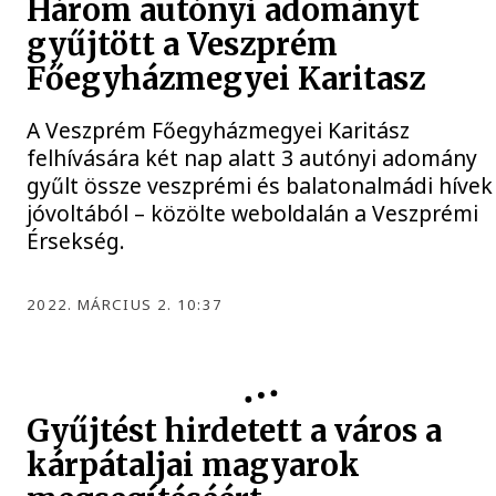
Három autónyi adományt
gyűjtött a Veszprém
Főegyházmegyei Karitasz
A Veszprém Főegyházmegyei Karitász
felhívására két nap alatt 3 autónyi adomány
gyűlt össze veszprémi és balatonalmádi hívek
jóvoltából – közölte weboldalán a Veszprémi
Érsekség.
2022. MÁRCIUS 2. 10:37
Gyűjtést hirdetett a város a
kárpátaljai magyarok