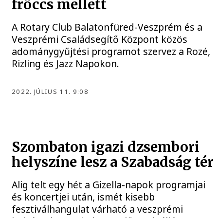
fröccs mellett
A Rotary Club Balatonfüred-Veszprém és a
Veszprémi Családsegítő Központ közös
adománygyűjtési programot szervez a Rozé,
Rizling és Jazz Napokon.
2022. JÚLIUS 11. 9:08
Szombaton igazi dzsembori
helyszíne lesz a Szabadság tér
Alig telt egy hét a Gizella-napok programjai
és koncertjei után, ismét kisebb
fesztiválhangulat várható a veszprémi