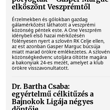
elköszönt Veszprémtől
Érzelmekben és gólokban gazdag
gálamérkőzést láthatott a veszprémi
közönség péntek este. A One Veszprém
idénybeli első hazai mérkőzésén
fölényesen nyert a szlovén RK Celje ellen,
az est azonban Gasper Marguc búcsúja
miatt marad örökre emlékezetes. A szlovén
közönségkedvenc utoljára öltötte magára
a bakonyiak 24-es mezét, amelyet a klub
örökre visszavonultatott.
Dr. Bartha Csaba:
egyértelmű célkitűzés a
Bajnokok Ligája négyes
döntője