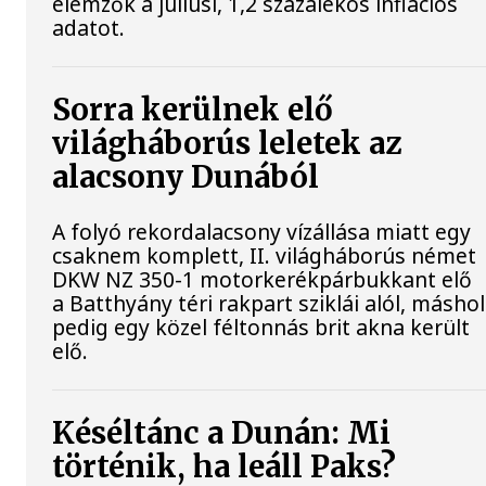
elemzők a júliusi, 1,2 százalékos inflációs
adatot.
Sorra kerülnek elő
világháborús leletek az
alacsony Dunából
A folyó rekordalacsony vízállása miatt egy
csaknem komplett, II. világháborús német
DKW NZ 350-1 motorkerékpárbukkant elő
a Batthyány téri rakpart sziklái alól, máshol
pedig egy közel féltonnás brit akna került
elő.
Késéltánc a Dunán: Mi
történik, ha leáll Paks?