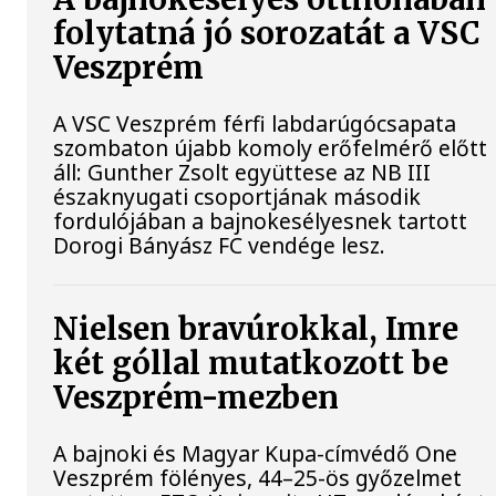
folytatná jó sorozatát a VSC
Veszprém
A VSC Veszprém férfi labdarúgócsapata
szombaton újabb komoly erőfelmérő előtt
áll: Gunther Zsolt együttese az NB III
északnyugati csoportjának második
fordulójában a bajnokesélyesnek tartott
Dorogi Bányász FC vendége lesz.
Nielsen bravúrokkal, Imre
két góllal mutatkozott be
Veszprém-mezben
A bajnoki és Magyar Kupa-címvédő One
Veszprém fölényes, 44–25-ös győzelmet