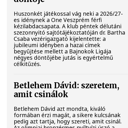
Huszonkét játékossal vág neki a 2026/27-
es idénynek a One Veszprém férfi
kézilabdacsapata. A klub péntek délutáni
szezonnyitó sajtótájékoztatóján dr. Bartha
Csaba vezérigazgató kijelentette: a
jubileumi idényben a hazai címek
begyűjtése mellett a Bajnokok Ligája
négyes döntőjébe jutás is egyértelmű
célkitűzés.
Betlehem Dávid: szeretem,
amit csinálok
Betlehem Dávid azt mondta, kiváló
formában érzi magát, a sikere kulcsának
pedig azt tartja, hogy szereti, amit csinál.
Az olimpiai bronzérmes nyíltvízi úszó a