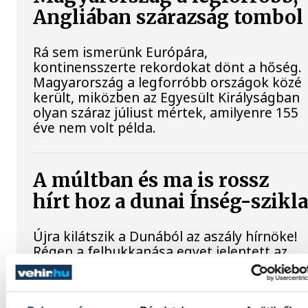
Angliában szárazság tombol
Rá sem ismerünk Európára,
kontinensszerte rekordokat dönt a hőség.
Magyarország a legforróbb országok közé
került, miközben az Egyesült Királyságban
olyan száraz júliust mértek, amilyenre 155
éve nem volt példa.
A múltban és ma is rossz
hírt hoz a dunai Ínség-szikl
Újra kilátszik a Dunából az aszály hírnöke!
Régen a felbukkanása egyet jelentett az
éhínséggel, ma pedig a klímaváltozás
okozta extrém szárazságra hívja fel a
figyelmet. Elmeséljük a baljós kőtömb