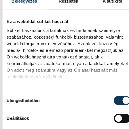
történetét.
Beleegyezés
Részletek
A sütikről
Magyar Péter:
Ez a weboldal sütiket használ
Magyarország
Sütiket használunk a tartalmak és hirdetések személyre
szabásához, közösségi funkciók biztosításához, valamint
energiaellátása stabil
weboldalforgalmunk elemzéséhez. Ezenkívül közösségi
média-, hirdető- és elemező partnereinkkel megosztjuk az
Jelenleg stabil Magyarország
Ön weboldalhasználatra vonatkozó adatait, akik
energiaellátása, a paksi erőmű
kombinálhatják az adatokat más olyan adatokkal, amelyeket
munkatársai azon dolgoznak, hogy az
Ön adott meg számukra vagy az Ön által használt más
utolsó még termelő turbina hibamentesen
szolgáltatásokból gyűjtöttek.
működjön - közölte a miniszterelnök a
paksi erőműnél tett keddi látogatása
során.
Hozzájárulás kiválasztása
Elengedhetetlen
Játék közben fedezik fel a
Beállítások
tudomány világát a