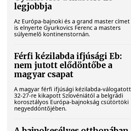
legjobbja
Az Európa-bajnoki és a grand master címet
is elnyerte Gyurkovics Ferenc a masters
súlyemelő kontinenstornán.
Férfi kézilabda ifjúsági Eb:
nem jutott elődöntőbe a
magyar csapat
A magyar férfi ifjúsági kézilabda-válogatot
32-27-re kikapott Szlovéniától a belgrádi
korosztályos Európa-bajnokság csütörtöki
negyeddöntőjében.
A bajnokesélyes otthonában