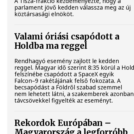
A Tisza-frakció kezdeményezte, hogy a
parlament jövő kedden válassza meg az új
köztársasági elnököt.
Valami óriási csapódott a
Holdba ma reggel
Rendhagyó esemény zajlott le kedden
reggel. Magyar idő szerint 8:35 körül a Hol
felszínébe csapódott a SpaceX egyik
Falcon–9 rakétájának felső fokozata. A
becsapódást a Földről szabad szemmel
nem lehetett látni, a szakemberek azonban
távcsövekkel figyelték az eseményt.
Rekordok Európában –
Magyarország a legforróbb,