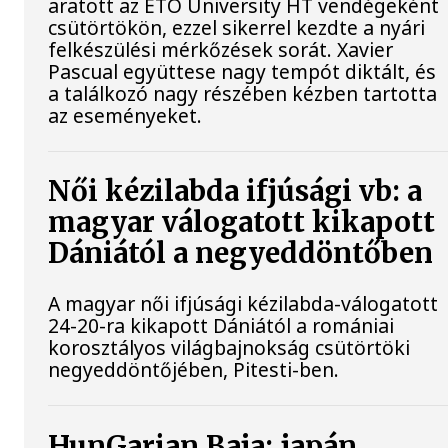
aratott az ETO University HT vendégeként
csütörtökön, ezzel sikerrel kezdte a nyári
felkészülési mérkőzések sorát. Xavier
Pascual együttese nagy tempót diktált, és
a találkozó nagy részében kézben tartotta
az eseményeket.
Női kézilabda ifjúsági vb: a
magyar válogatott kikapott
Dániától a negyeddöntőben
A magyar női ifjúsági kézilabda-válogatott
24-20-ra kikapott Dániától a romániai
korosztályos világbajnokság csütörtöki
negyeddöntőjében, Pitesti-ben.
HunGarian Baja: japán