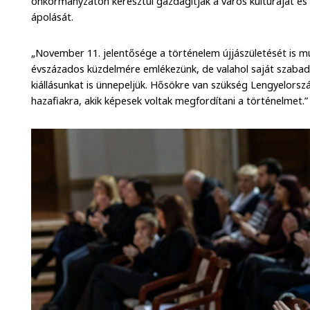
önkormányzaton keresztül gazdagítják a város kultúráját és 
ápolását.
„November 11. jelentősége a történelem újjászületését is mu
évszázados küzdelmére emlékezünk, de valahol saját szaba
kiállásunkat is ünnepeljük. Hősökre van szükség Lengyelors
hazafiakra, akik képesek voltak megfordítani a történelmet.