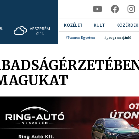
KÖZÉLET
KULT
KÖZÉRDEK
VESZPRÉM
8.
21°C
#Pannon Egyetem
#programajánló
ABADSÁGÉRZETÉBEN
 MAGUKAT