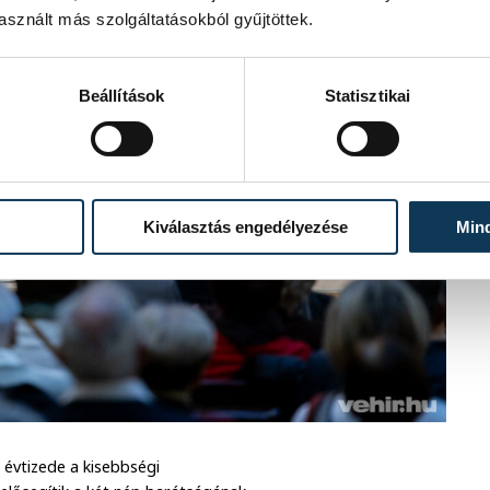
sznált más szolgáltatásokból gyűjtöttek.
Beállítások
Statisztikai
Kiválasztás engedélyezése
Min
b évtizede a kisebbségi