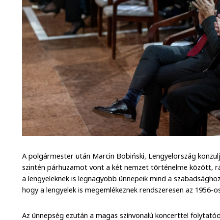
A polgármester után Marcin Bobiński, Lengyelország konzul
szintén párhuzamot vont a két nemzet történelme között, rá
a lengyeleknek is legnagyobb ünnepeik mind a szabadsághoz
hogy a lengyelek is megemlékeznek rendszeresen az 1956-o
Az ünnepség ezután a magas színvonalú koncerttel folytatód