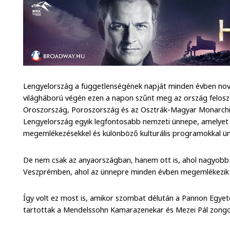
Lengyelország a függetlenségének napját minden évben nove
világháború végén ezen a napon szűnt meg az ország feloszt
Oroszország, Poroszország és az Osztrák-Magyar Monarchi
Lengyelország egyik legfontosabb nemzeti ünnepe, amelyet k
megemlékezésekkel és különböző kulturális programokkal ü
De nem csak az anyaországban, hanem ott is, ahol nagyobb 
Veszprémben, ahol az ünnepre minden évben megemlékezik a
Így volt ez most is, amikor szombat délután a Pannon Egye
tartottak a Mendelssohn Kamarazenekar és Mezei Pál zon