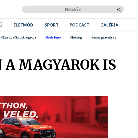
Ű
ÉLETMÓD
SPORT
PODCAST
GALÉRIA
#Európa Sportrégiója
#kék fény
#hőség
#energiaválság
 A MAGYAROK IS