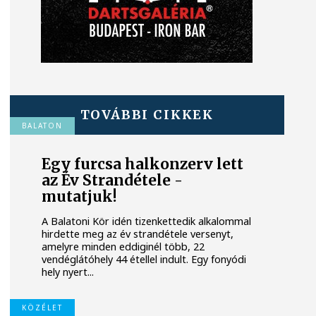
TOVÁBBI CIKKEK
BALATON
Egy furcsa halkonzerv lett
az Év Strandétele -
mutatjuk!
A Balatoni Kör idén tizenkettedik alkalommal
hirdette meg az év strandétele versenyt,
amelyre minden eddiginél több, 22
vendéglátóhely 44 étellel indult. Egy fonyódi
hely nyert...
KÖZÉLET