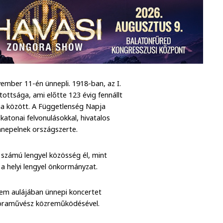
mber 11-én ünnepli. 1918-ban, az I.
ottsága, ami előtte 123 évig fennállt
a között. A Függetlenség Napja
atonai felvonulásokkal, hivatalos
nnepelnek országszerte.
számú lengyel közösség él, mint
 helyi lengyel önkormányzat.
tem aulájában ünnepi koncertet
goraművész közreműködésével.