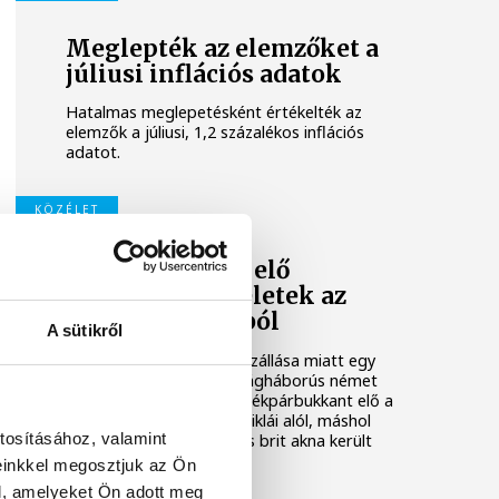
Meglepték az elemzőket a
júliusi inflációs adatok
Hatalmas meglepetésként értékelték az
elemzők a júliusi, 1,2 százalékos inflációs
adatot.
KÖZÉLET
Sorra kerülnek elő
világháborús leletek az
alacsony Dunából
A sütikről
A folyó rekordalacsony vízállása miatt egy
csaknem komplett, II. világháborús német
DKW NZ 350-1 motorkerékpárbukkant elő a
Batthyány téri rakpart sziklái alól, máshol
tosításához, valamint
pedig egy közel féltonnás brit akna került
elő.
einkkel megosztjuk az Ön
l, amelyeket Ön adott meg