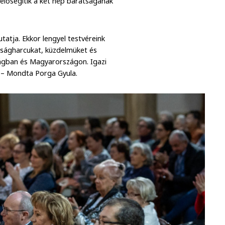
elősegítik a két nép barátságának
tatja. Ekkor lengyel testvéreink
dságharcukat, küzdelmüket és
zágban és Magyarországon. Igazi
” – Mondta Porga Gyula.