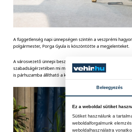
A függetlenség napi ünnepségen szintén a veszprémi hagy
polgármester, Porga Gyula is köszöntötte a megjelenteket.
A városvezető ünnepi beszédében testvéri népnek nevezte a 
szabadságérzetében mi magyarok felfedezzük a rokon lelket
is párhuzamba állítható a kommunista megszállástól a rends
Beleegyezés
Ez a weboldal sütiket haszn
Sütiket használunk a tartal
weboldalforgalmunk elemzésé
weboldalhasználatra vonatko