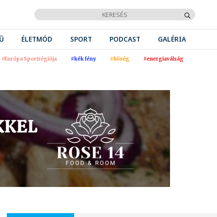
Ű
ÉLETMÓD
SPORT
PODCAST
GALÉRIA
#Európa Sportrégiója
#kék fény
#hőség
#energiaválság