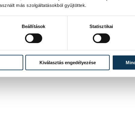
sznált más szolgáltatásokból gyűjtöttek.
Beállítások
Statisztikai
Kiválasztás engedélyezése
Min