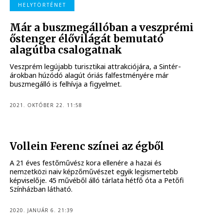
HELYTÖRTÉNET
Már a buszmegállóban a veszprémi
őstenger élővilágát bemutató
alagútba csalogatnak
Veszprém legújabb turisztikai attrakciójára, a Sintér-
árokban húzódó alagút óriás falfestményére már
buszmegálló is felhívja a figyelmet.
2021. OKTÓBER 22. 11:58
Vollein Ferenc színei az égből
A 21 éves festőművész kora ellenére a hazai és
nemzetközi naiv képzőművészet egyik legismertebb
képviselője. 45 művéből álló tárlata hétfő óta a Petőfi
Színházban látható.
2020. JANUÁR 6. 21:39