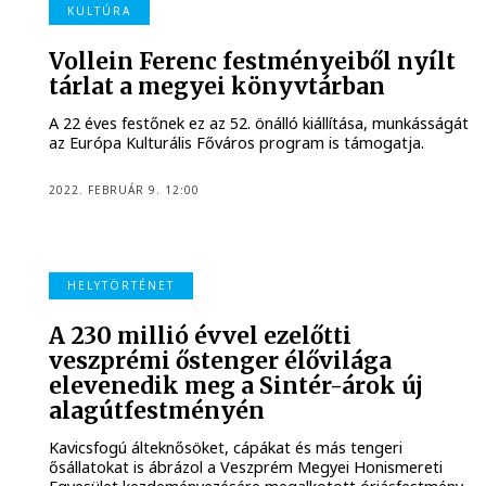
KULTÚRA
Vollein Ferenc festményeiből nyílt
tárlat a megyei könyvtárban
A 22 éves festőnek ez az 52. önálló kiállítása, munkásságát
az Európa Kulturális Főváros program is támogatja.
2022. FEBRUÁR 9. 12:00
HELYTÖRTÉNET
A 230 millió évvel ezelőtti
veszprémi őstenger élővilága
elevenedik meg a Sintér-árok új
alagútfestményén
Kavicsfogú álteknősöket, cápákat és más tengeri
ősállatokat is ábrázol a Veszprém Megyei Honismereti