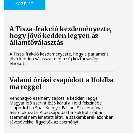
KÖZÉLET
A Tisza-frakció kezdeményezte,
hogy jövő kedden legyen az
államfőválasztás
A Tisza-frakció kezdeményezte, hogy a parlament
jövő kedden válassza meg az új köztársasági
elnököt.
Valami óriási csapódott a Holdba
ma reggel
Rendhagyó esemény zajlott le kedden reggel.
Magyar idő szerint 8:35 körül a Hold felszínébe
csapódott a SpaceX egyik Falcon–9 rakétájának
felső fokozata. A becsapódást a Földről szabad
szemmel nem lehetett látni, a szakemberek azonban
távcsövekkel figyelték az eseményt.