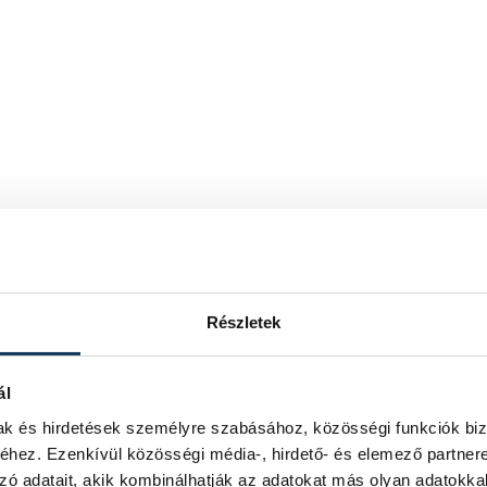
Részletek
ál
mak és hirdetések személyre szabásához, közösségi funkciók biz
hez. Ezenkívül közösségi média-, hirdető- és elemező partner
zó adatait, akik kombinálhatják az adatokat más olyan adatokka