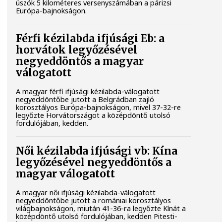
úszók 5 kilométeres versenyszámában a párizsi
Európa-bajnokságon.
Férfi kézilabda ifjúsági Eb: a
horvátok legyőzésével
negyeddöntős a magyar
válogatott
A magyar férfi ifjúsági kézilabda-válogatott
negyeddöntőbe jutott a Belgrádban zajló
korosztályos Európa-bajnokságon, mivel 37-32-re
legyőzte Horvátországot a középdöntő utolsó
fordulójában, kedden.
Női kézilabda ifjúsági vb: Kína
legyőzésével negyeddöntős a
magyar válogatott
A magyar női ifjúsági kézilabda-válogatott
negyeddöntőbe jutott a romániai korosztályos
világbajnokságon, miután 41-36-ra legyőzte Kínát a
középdöntő utolsó fordulójában, kedden Pitesti-