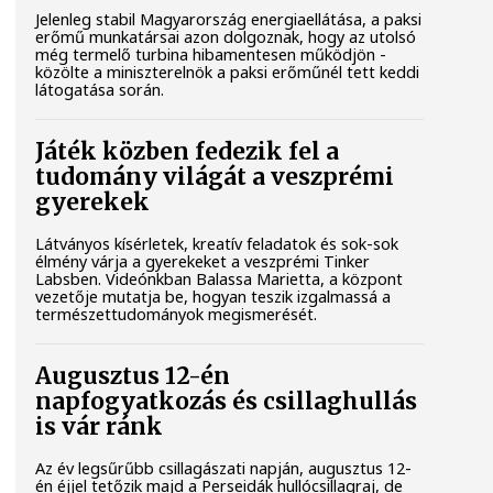
Jelenleg stabil Magyarország energiaellátása, a paksi
erőmű munkatársai azon dolgoznak, hogy az utolsó
még termelő turbina hibamentesen működjön -
közölte a miniszterelnök a paksi erőműnél tett keddi
látogatása során.
Játék közben fedezik fel a
tudomány világát a veszprémi
gyerekek
Látványos kísérletek, kreatív feladatok és sok-sok
élmény várja a gyerekeket a veszprémi Tinker
Labsben. Videónkban Balassa Marietta, a központ
vezetője mutatja be, hogyan teszik izgalmassá a
természettudományok megismerését.
Augusztus 12-én
napfogyatkozás és csillaghullás
is vár ránk
Az év legsűrűbb csillagászati napján, augusztus 12-
én éjjel tetőzik majd a Perseidák hullócsillagraj, de