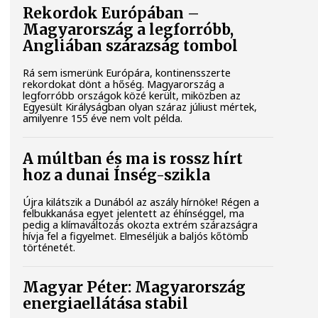
Rekordok Európában –
Magyarország a legforróbb,
Angliában szárazság tombol
Rá sem ismerünk Európára, kontinensszerte
rekordokat dönt a hőség. Magyarország a
legforróbb országok közé került, miközben az
Egyesült Királyságban olyan száraz júliust mértek,
amilyenre 155 éve nem volt példa.
A múltban és ma is rossz hírt
hoz a dunai Ínség-szikla
Újra kilátszik a Dunából az aszály hírnöke! Régen a
felbukkanása egyet jelentett az éhínséggel, ma
pedig a klímaváltozás okozta extrém szárazságra
hívja fel a figyelmet. Elmeséljük a baljós kőtömb
történetét.
Magyar Péter: Magyarország
energiaellátása stabil