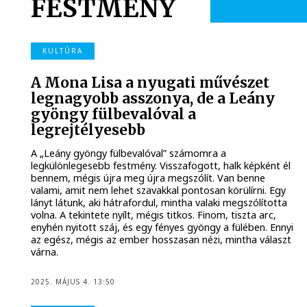
FESTMÉNY
KULTÚRA
A Mona Lisa a nyugati művészet
legnagyobb asszonya, de a Leány
gyöngy fülbevalóval a
legrejtélyesebb
A „Leány gyöngy fülbevalóval” számomra a
legkülönlegesebb festmény. Visszafogott, halk képként él
bennem, mégis újra meg újra megszólít. Van benne
valami, amit nem lehet szavakkal pontosan körülírni. Egy
lányt látunk, aki hátrafordul, mintha valaki megszólította
volna. A tekintete nyílt, mégis titkos. Finom, tiszta arc,
enyhén nyitott száj, és egy fényes gyöngy a fülében. Ennyi
az egész, mégis az ember hosszasan nézi, mintha választ
várna.
2025. MÁJUS 4. 13:50