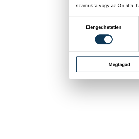
számukra vagy az Ön által ha
Hozzájárulás kiválasztása
Elengedhetetlen
Megtagad