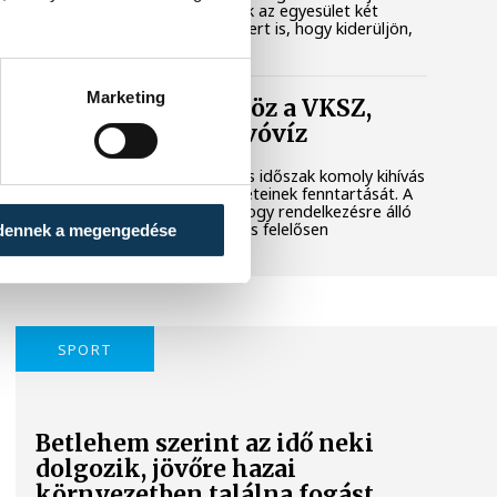
városi területet. Megkerestük az egyesület két
képviselőjét és a polgármestert is, hogy kiderüljön,
hol tart most az ügy.
Marketing
Folyamatosan öntöz a VKSZ,
mégsem fogy az ivóvíz
A tartós hőség és az aszályos időszak komoly kihívás
elé állítja Veszprém zöldfelületeinek fenntartását. A
városvezetés kiemelt célja, hogy rendelkezésre álló
vízkészletekkel takarékosan és felelősen
dennek a megengedése
gazdálkodjunk.
SPORT
Betlehem szerint az idő neki
dolgozik, jövőre hazai
környezetben találna fogást