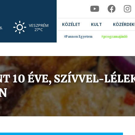
KÖZÉLET
KULT
KÖZÉRDEK
VESZPRÉM
6.
27°C
#Pannon Egyetem
#programajánló