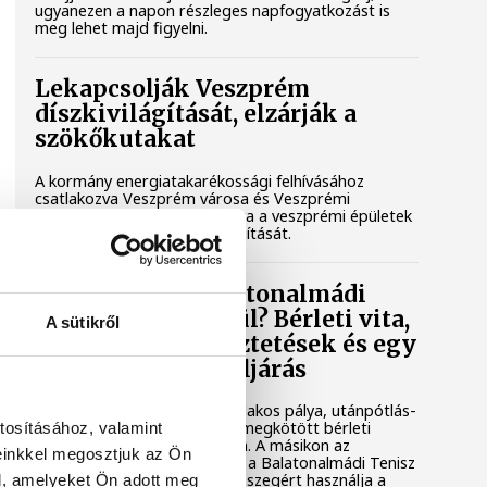
ugyanezen a napon részleges napfogyatkozást is
meg lehet majd figyelni.
Lekapcsolják Veszprém
díszkivilágítását, elzárják a
szökőkutakat
A kormány energiatakarékossági felhívásához
csatlakozva Veszprém városa és Veszprémi
Főegyházmegye is lekapcsolta a veszprémi épületek
és nevezetességek díszkivilágítását.
Mi történik a balatonalmádi
teniszpályák körül? Bérleti vita,
A sütikről
megszakadt egyeztetések és egy
tisztázatlan jogi eljárás
Évtizedes hagyomány, hat salakos pálya, utánpótlás-
nevelés és egy hosszú távra megkötött bérleti
tosításához, valamint
szerződés áll az egyik oldalon. A másikon az
einkkel megosztjuk az Ön
önkormányzat, amely szerint a Balatonalmádi Tenisz
Klub aránytalanul alacsony összegért használja a
l, amelyeket Ön adott meg