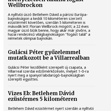
Wellbrockon
A nyíltvízi úszó Betlehem Dávid a párizsi Európa-
bajnokságon a keddi 10 kilométeren szerzett
ezüstérmét követően, szerdán 5 kilométeren is
második lett Florian Wellbrock mögött; a 22 éves
magyar úszó bízik benne, hogy akár már jövőre, a
hazai rendezésű világbajnokságon "fogást talál" a
németek olimpiai bajnokán.
Gulácsi Péter győzelemmel
mutatkozott be a Villarrealban
Gulácsi Péter kezdőként szerepelt új csapata, a
Villarreal szerdai edzőmérkőzésén, melyet 1-0-ra
nyert meg a spanyol labdarúgó-bajnokságban
szereplő együttes.
Vizes Eb: Betlehem Dávid
ezüstérmes 5 kilométeren
Betlehem Dávid ezüstérmet nyert szerdán a nyíltvízi