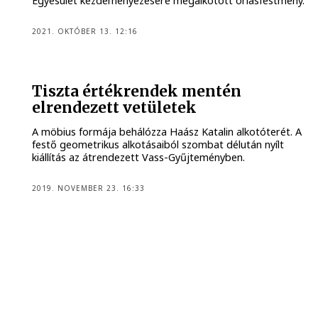
Egyesület kezdeményezésére megalkotott óriásfestmény.
2021. OKTÓBER 13. 12:16
Tiszta értékrendek mentén
elrendezett vetületek
A möbius formája behálózza Haász Katalin alkotóterét. A
festő geometrikus alkotásaiból szombat délután nyílt
kiállítás az átrendezett Vass-Gyűjteményben.
2019. NOVEMBER 23. 16:33