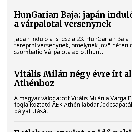
HunGarian Baja: japán induló
a várpalotai versenynek
Japán indulója is lesz a 23. HunGarian Baja
terepraliversenynek, amelynek jövő héten 
szombatig Várpalota ad otthont.
Vitális Milán négy évre írt a
Athénhoz
A magyar válogatott Vitális Milán a Varga B
foglalkoztató AEK Athén labdarúgócsapatáb
pályafutását.