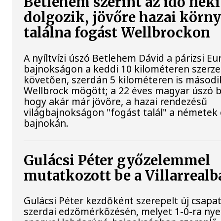
Betlehem szerint az idő neki
dolgozik, jövőre hazai körn
találna fogást Wellbrockon
A nyíltvízi úszó Betlehem Dávid a párizsi Eu
bajnokságon a keddi 10 kilométeren szerze
követően, szerdán 5 kilométeren is második
Wellbrock mögött; a 22 éves magyar úszó b
hogy akár már jövőre, a hazai rendezésű
világbajnokságon "fogást talál" a németek 
bajnokán.
Gulácsi Péter győzelemmel
mutatkozott be a Villarrealb
Gulácsi Péter kezdőként szerepelt új csapata
szerdai edzőmérkőzésén, melyet 1-0-ra nye