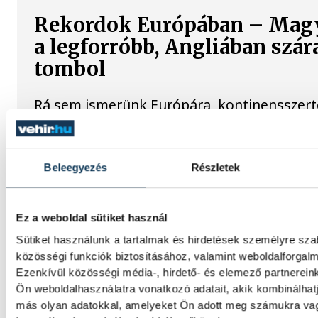
Rekordok Európában – Mag
a legforróbb, Angliában szár
tombol
Rá sem ismerünk Európára, kontinensszert
dönt a hőség. Magyarország a legforróbb 
került, miközben az Egyesült Királyságban 
júliust mértek, amilyenre 155 éve nem volt
Beleegyezés
Részletek
A múltban és ma is rossz hír
Ez a weboldal sütiket használ
dunai Ínség-szikla
Sütiket használunk a tartalmak és hirdetések személyre sz
közösségi funkciók biztosításához, valamint weboldalforga
Újra kilátszik a Dunából az aszály hírnöke!
Ezenkívül közösségi média-, hirdető- és elemező partnerein
felbukkanása egyet jelentett az éhínséggel
Ön weboldalhasználatra vonatkozó adatait, akik kombinálhat
klímaváltozás okozta extrém szárazságra hív
más olyan adatokkal, amelyeket Ön adott meg számukra vag
figyelmet. Elmeséljük a baljós kőtömb tört