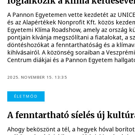
foglalkozik a klíma kérdéséve
A Pannon Egyetemen vette kezdetét az UNIC
és az Alapértékek Nonprofit Kft. közös kezde
Egyetemi Klíma Roadshow, amely az ország k
pontjain kívánja megszólítani a fiatalokat, a s
döntéshozókat a fenntarthatóság és a klímav
kihívásairól. A közönség soraiban a Veszprém
Centrum diákjai és a Pannon Egyetem hallgat
2025. NOVEMBER 15. 13:35
ÉLETMÓD
A fenntartható síelés új kultúr
Ahogy beköszönt a tél, a hegyek hóval borított