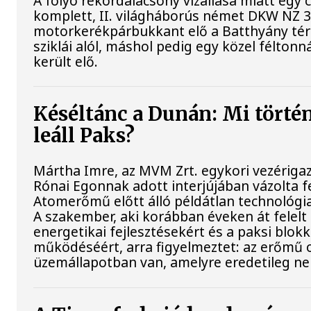
A folyó rekordalacsony vízállása miatt egy
komplett, II. világháborús német DKW NZ 
motorkerékpárbukkant elő a Batthyány tér
sziklái alól, máshol pedig egy közel féltonn
került elő.
Késéltánc a Dunán: Mi történ
leáll Paks?
Mártha Imre, az MVM Zrt. egykori vezériga
Rónai Egonnak adott interjújában vázolta fe
Atomerőmű előtt álló példátlan technológia
A szakember, aki korábban éveken át felelt 
energetikai fejlesztésekért és a paksi blok
működéséért, arra figyelmeztet: az erőmű 
üzemállapotban van, amelyre eredetileg ne