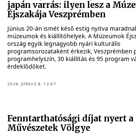
japán varrás: ilyen lesz a Mú
Éjszakája Veszprémben
Június 20-án ismét késő estig nyitva maradna
múzeumok és kiállítóhelyek. A Múzeumok Éjsza
ország egyik legnagyobb nyári kulturális
programsorozataként érkezik, Veszprémben 
programhelyszín, 30 kiállítás és 95 program vá
érdeklődőket.
2026. JÚNIUS 8. 12:07
Fenntarthatósági díjat nyert a
Művészetek Völgye