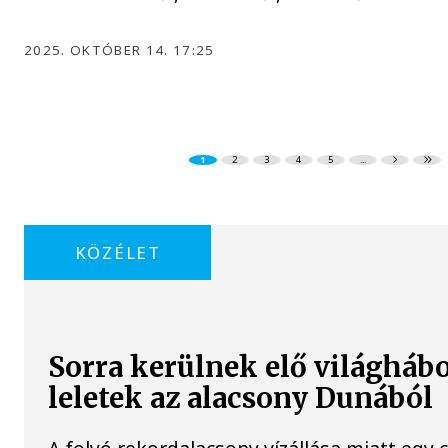
2025. OKTÓBER 14. 17:25
1
2
3
4
5
...
KÖZÉLET
Sorra kerülnek elő világháb
leletek az alacsony Dunából