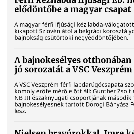
Férfi kézilabda ifjúsági Eb: 
elődöntőbe a magyar csapat
A magyar férfi ifjúsági kézilabda-válogatot
kikapott Szlovéniától a belgrádi korosztály
bajnokság csütörtöki negyeddöntőjében.
A bajnokesélyes otthonában 
jó sorozatát a VSC Veszprém
A VSC Veszprém férfi labdarúgócsapata s
komoly erőfelmérő előtt áll: Gunther Zsolt
NB III északnyugati csoportjának második 
bajnokesélyesnek tartott Dorogi Bányász 
lesz.
Nielsen bravúrokkal, Imre ké