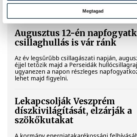
be, hogyan teszik izgalmassá a természe
megismerését.
Megtagad
Augusztus 12-én napfogyatk
csillaghullás is vár ránk
Az év legsűrűbb csillagászati napján, augu
éjjel tetőzik majd a Perseidák hullócsillagraj
ugyanezen a napon részleges napfogyatko
lehet majd figyelni.
Lekapcsolják Veszprém
díszkivilágítását, elzárják a
szökőkutakat
A kormány energiatakarékossági felhívásá