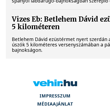
spanyol labdarúgó-bajnokságban szereplő 
Vizes Eb: Betlehem Dávid ez
5 kilométeren
Betlehem Dávid ezüstérmet nyert szerdán a 
úszók 5 kilométeres versenyszámában a pár
bajnokságon.
IMPRESSZUM
MÉDIAAJÁNLAT