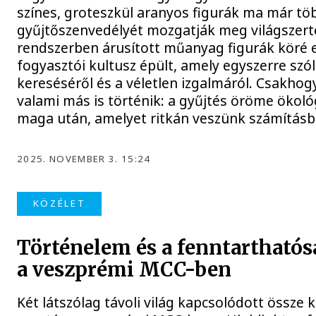
színes, groteszkül aranyos figurák ma már tö
gyűjtőszenvedélyét mozgatják meg világszerte
rendszerben árusított műanyag figurák köré e
fogyasztói kultusz épült, amely egyszerre szó
kereséséről és a véletlen izgalmáról. Csakh
valami más is történik: a gyűjtés öröme ökoló
maga után, amelyet ritkán veszünk számításb
2025. NOVEMBER 3. 15:24
KÖZÉLET
Történelem és a fenntarthatós
a veszprémi MCC-ben
Két látszólag távoli világ kapcsolódott össze 