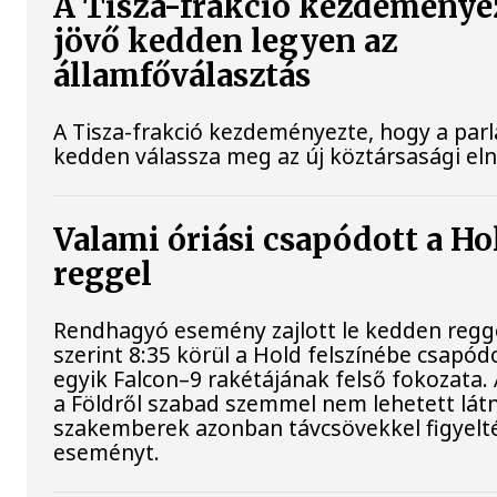
A Tisza-frakció kezdeménye
jövő kedden legyen az
államfőválasztás
A Tisza-frakció kezdeményezte, hogy a par
kedden válassza meg az új köztársasági el
Valami óriási csapódott a H
reggel
Rendhagyó esemény zajlott le kedden regg
szerint 8:35 körül a Hold felszínébe csapód
egyik Falcon–9 rakétájának felső fokozata.
a Földről szabad szemmel nem lehetett látn
szakemberek azonban távcsövekkel figyelt
eseményt.