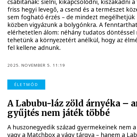
csábítanak: síelni, kikapcsolódni, kiszakadni a 
friss hegyi levegő, a csend és a természet k
sem fogható érzés – de mindezt megélhetjük 
közben vigyázunk a bolygónkra. A fenntartha
elérhetetlen álom: néhány tudatos döntéssel
tehetünk a környezetért anélkül, hogy az élm
fel kellene adnunk.
2025. NOVEMBER 5. 11:19
ÉLETMÓD
A Labubu-láz zöld árnyéka – 
gyűjtés nem játék többé
A huszonegyedik század gyermekeinek nem a 
vagy a Matchbox a vágy tárgya – hanem a Labu