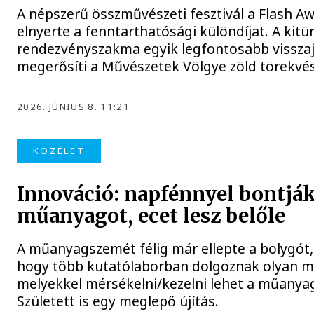
A népszerű összművészeti fesztivál a Flash A
elnyerte a fenntarthatósági különdíjat. A kitü
rendezvényszakma egyik legfontosabb visszaj
megerősíti a Művészetek Völgye zöld törekvés
2026. JÚNIUS 8. 11:21
KÖZÉLET
Innováció: napfénnyel bontják
műanyagot, ecet lesz belőle
A műanyagszemét félig már ellepte a bolygót
hogy több kutatólaborban dolgoznak olyan m
melyekkel mérsékelni/kezelni lehet a műanya
Született is egy meglepő újítás.