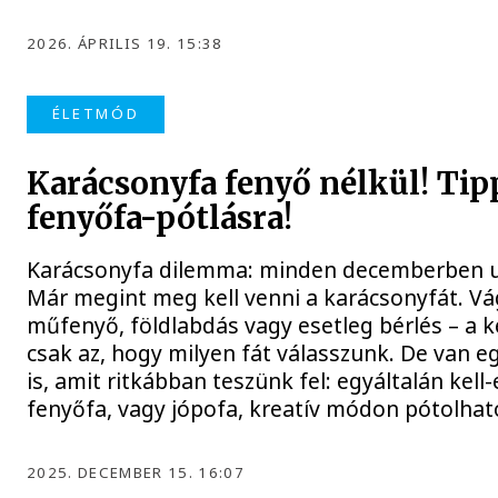
2026. ÁPRILIS 19. 15:38
ÉLETMÓD
Karácsonyfa fenyő nélkül! Ti
fenyőfa-pótlásra!
Karácsonyfa dilemma: minden decemberben ug
Már megint meg kell venni a karácsonyfát. Vá
műfenyő, földlabdás vagy esetleg bérlés – a 
csak az, hogy milyen fát válasszunk. De van e
is, amit ritkábban teszünk fel: egyáltalán kell
fenyőfa, vagy jópofa, kreatív módon pótolhat
2025. DECEMBER 15. 16:07