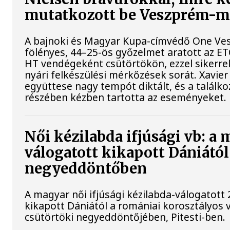
mutatkozott be Veszprém-
A bajnoki és Magyar Kupa-címvédő One Ve
fölényes, 44–25-ös győzelmet aratott az ET
HT vendégeként csütörtökön, ezzel sikerrel
nyári felkészülési mérkőzések sorát. Xavier
együttese nagy tempót diktált, és a találk
részében kézben tartotta az eseményeket.
Női kézilabda ifjúsági vb: a
válogatott kikapott Dániától
negyeddöntőben
A magyar női ifjúsági kézilabda-válogatott 
kikapott Dániától a romániai korosztályos 
csütörtöki negyeddöntőjében, Pitesti-ben.