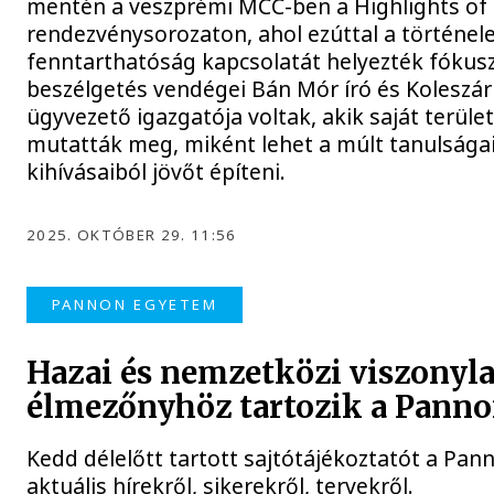
mentén a veszprémi MCC-ben a Highlights of
rendezvénysorozaton, ahol ezúttal a történel
fenntarthatóság kapcsolatát helyezték fókusz
beszélgetés vendégei Bán Mór író és Koleszár
ügyvezető igazgatója voltak, akik saját terüle
mutatták meg, miként lehet a múlt tanulságaib
kihívásaiból jövőt építeni.
2025. OKTÓBER 29. 11:56
PANNON EGYETEM
Hazai és nemzetközi viszonyla
élmezőnyhöz tartozik a Pann
Kedd délelőtt tartott sajtótájékoztatót a Pa
aktuális hírekről, sikerekről, tervekről.