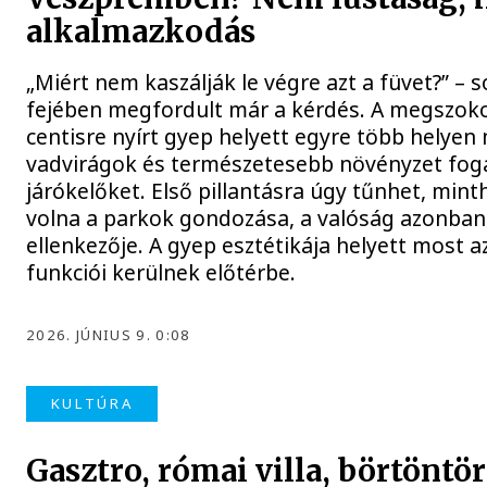
alkalmazkodás
„Miért nem kaszálják le végre azt a füvet?” – 
fejében megfordult már a kérdés. A megszok
centisre nyírt gyep helyett egyre több helyen
vadvirágok és természetesebb növényzet fog
járókelőket. Első pillantásra úgy tűnhet, min
volna a parkok gondozása, a valóság azonba
ellenkezője. A gyep esztétikája helyett most a
funkciói kerülnek előtérbe.
2026. JÚNIUS 9. 0:08
KULTÚRA
Gasztro, római villa, börtöntö