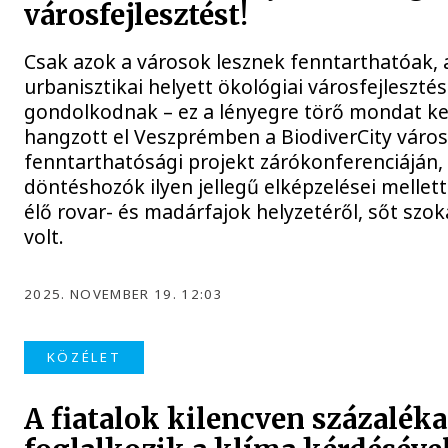
városfejlesztést!
Csak azok a városok lesznek fenntarthatóak, 
urbanisztikai helyett ökológiai városfejleszt
gondolkodnak – ez a lényegre törő mondat ke
hangzott el Veszprémben a BiodiverCity város
fenntarthatósági projekt zárókonferenciáján, 
döntéshozók ilyen jellegű elképzelései melle
élő rovar- és madárfajok helyzetéről, sőt szoká
volt.
2025. NOVEMBER 19. 12:03
KÖZÉLET
A fiatalok kilencven százaléka