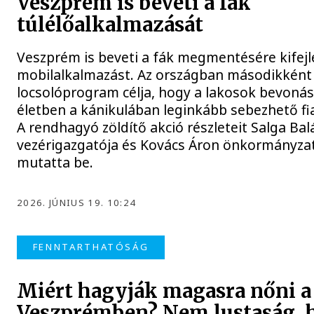
Veszprém is beveti a fák
túlélőalkalmazását
Veszprém is beveti a fák megmentésére kifejl
mobilalkalmazást. Az országban másodikként 
locsolóprogram célja, hogy a lakosok bevonás
életben a kánikulában leginkább sebezhető fi
A rendhagyó zöldítő akció részleteit Salga Bal
vezérigazgatója és Kovács Áron önkormányzat
mutatta be.
2026. JÚNIUS 19. 10:24
FENNTARTHATÓSÁG
Miért hagyják magasra nőni a
Veszprémben? Nem lustaság,