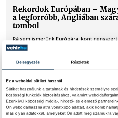
Rekordok Európában – Mag
a legforróbb, Angliában szár
tombol
Rá sem ismerünk Európára, kontinensszert
dönt a hőség. Magyarország a legforróbb 
került, miközben az Egyesült Királyságban 
júliust mértek, amilyenre 155 éve nem volt
Beleegyezés
Részletek
A múltban és ma is rossz hír
Ez a weboldal sütiket használ
dunai Ínség-szikla
Sütiket használunk a tartalmak és hirdetések személyre sz
közösségi funkciók biztosításához, valamint weboldalforga
Újra kilátszik a Dunából az aszály hírnöke!
Ezenkívül közösségi média-, hirdető- és elemező partnerein
felbukkanása egyet jelentett az éhínséggel
Ön weboldalhasználatra vonatkozó adatait, akik kombinálhat
klímaváltozás okozta extrém szárazságra hív
más olyan adatokkal, amelyeket Ön adott meg számukra vag
figyelmet. Elmeséljük a baljós kőtömb tört