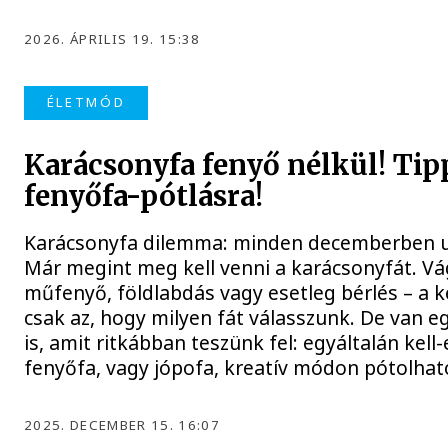
2026. ÁPRILIS 19. 15:38
ÉLETMÓD
Karácsonyfa fenyő nélkül! Ti
fenyőfa-pótlásra!
Karácsonyfa dilemma: minden decemberben ug
Már megint meg kell venni a karácsonyfát. Vá
műfenyő, földlabdás vagy esetleg bérlés – a 
csak az, hogy milyen fát válasszunk. De van e
is, amit ritkábban teszünk fel: egyáltalán kell
fenyőfa, vagy jópofa, kreatív módon pótolhat
2025. DECEMBER 15. 16:07