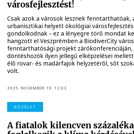
városfejlesztést!
Csak azok a városok lesznek fenntarthatóak, 
urbanisztikai helyett ökológiai városfejleszt
gondolkodnak – ez a lényegre törő mondat ke
hangzott el Veszprémben a BiodiverCity város
fenntarthatósági projekt zárókonferenciáján, 
döntéshozók ilyen jellegű elképzelései melle
élő rovar- és madárfajok helyzetéről, sőt szoká
volt.
2025. NOVEMBER 19. 12:03
KÖZÉLET
A fiatalok kilencven százaléka