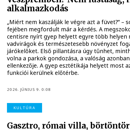
alkalmazkodás
„Miért nem kaszálják le végre azt a füvet?” – 
fejében megfordult már a kérdés. A megszok
centisre nyírt gyep helyett egyre több helyen
vadvirágok és természetesebb növényzet fog
járókelőket. Első pillantásra úgy tűnhet, min
volna a parkok gondozása, a valóság azonba
ellenkezője. A gyep esztétikája helyett most a
funkciói kerülnek előtérbe.
2026. JÚNIUS 9. 0:08
KULTÚRA
Gasztro, római villa, börtöntö