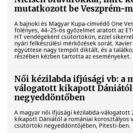
mutatkozott be Veszprém-
A bajnoki és Magyar Kupa-címvédő One Ve
fölényes, 44–25-ös győzelmet aratott az ET
HT vendégeként csütörtökön, ezzel sikerrel
nyári felkészülési mérkőzések sorát. Xavier
együttese nagy tempót diktált, és a találk
részében kézben tartotta az eseményeket.
Női kézilabda ifjúsági vb: a
válogatott kikapott Dániától
negyeddöntőben
A magyar női ifjúsági kézilabda-válogatott 
kikapott Dániától a romániai korosztályos 
csütörtöki negyeddöntőjében, Pitesti-ben.