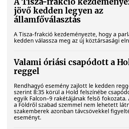
A Tisza-frakció kezdeménye
jövő kedden legyen az
államfőválasztás
A Tisza-frakció kezdeményezte, hogy a par
kedden válassza meg az új köztársasági el
Valami óriási csapódott a H
reggel
Rendhagyó esemény zajlott le kedden regg
szerint 8:35 körül a Hold felszínébe csapód
egyik Falcon–9 rakétájának felső fokozata.
a Földről szabad szemmel nem lehetett látn
szakemberek azonban távcsövekkel figyelt
eseményt.