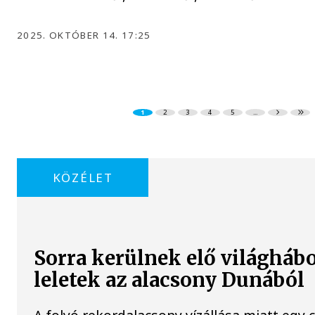
2025. OKTÓBER 14. 17:25
1
2
3
4
5
...
KÖZÉLET
Sorra kerülnek elő világháb
leletek az alacsony Dunából