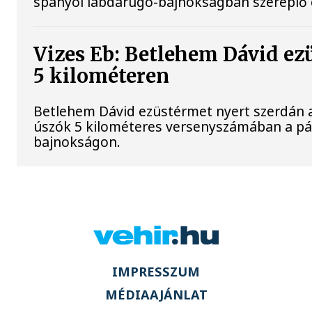
spanyol labdarúgó-bajnokságban szereplő 
Vizes Eb: Betlehem Dávid ez
5 kilométeren
Betlehem Dávid ezüstérmet nyert szerdán a 
úszók 5 kilométeres versenyszámában a pár
bajnokságon.
IMPRESSZUM
MÉDIAAJÁNLAT