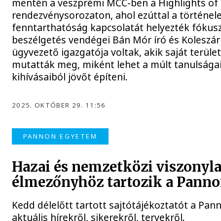
mentén a veszprémi MCC-ben a Highlights of
rendezvénysorozaton, ahol ezúttal a történel
fenntarthatóság kapcsolatát helyezték fókusz
beszélgetés vendégei Bán Mór író és Koleszár
ügyvezető igazgatója voltak, akik saját terüle
mutatták meg, miként lehet a múlt tanulságaib
kihívásaiból jövőt építeni.
2025. OKTÓBER 29. 11:56
PANNON EGYETEM
Hazai és nemzetközi viszonyla
élmezőnyhöz tartozik a Pann
Kedd délelőtt tartott sajtótájékoztatót a Pa
aktuális hírekről, sikerekről, tervekről.