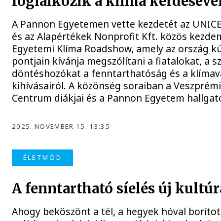
foglalkozik a klíma kérdéséve
A Pannon Egyetemen vette kezdetét az UNIC
és az Alapértékek Nonprofit Kft. közös kezde
Egyetemi Klíma Roadshow, amely az ország k
pontjain kívánja megszólítani a fiatalokat, a s
döntéshozókat a fenntarthatóság és a klímav
kihívásairól. A közönség soraiban a Veszprém
Centrum diákjai és a Pannon Egyetem hallgat
2025. NOVEMBER 15. 13:35
ÉLETMÓD
A fenntartható síelés új kultúr
Ahogy beköszönt a tél, a hegyek hóval borított