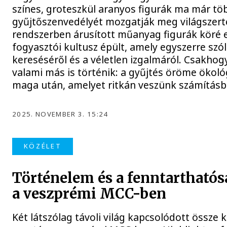
színes, groteszkül aranyos figurák ma már tö
gyűjtőszenvedélyét mozgatják meg világszerte
rendszerben árusított műanyag figurák köré e
fogyasztói kultusz épült, amely egyszerre szó
kereséséről és a véletlen izgalmáról. Csakh
valami más is történik: a gyűjtés öröme ökoló
maga után, amelyet ritkán veszünk számításb
2025. NOVEMBER 3. 15:24
KÖZÉLET
Történelem és a fenntarthatós
a veszprémi MCC-ben
Két látszólag távoli világ kapcsolódott össze 