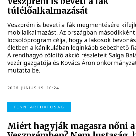
Veszprém is beveti a fák
túlélőalkalmazását
Veszprém is beveti a fák megmentésére kifejl
mobilalkalmazást. Az országban másodikként 
locsolóprogram célja, hogy a lakosok bevonás
életben a kánikulában leginkább sebezhető fi
A rendhagyó zöldítő akció részleteit Salga Bal
vezérigazgatója és Kovács Áron önkormányzat
mutatta be.
2026. JÚNIUS 19. 10:24
FENNTARTHATÓSÁG
Miért hagyják magasra nőni a
Veszprémben? Nem lustaság,