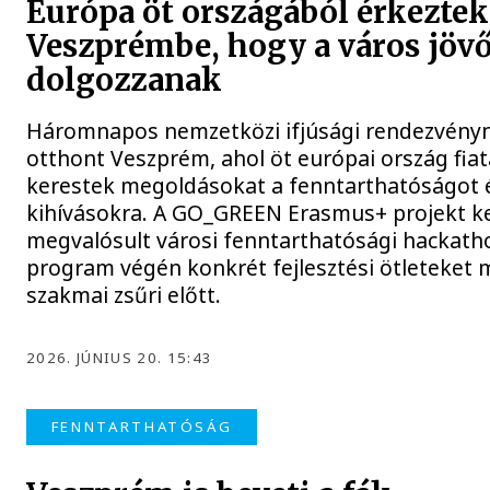
Európa öt országából érkeztek
Veszprémbe, hogy a város jöv
dolgozzanak
Háromnapos nemzetközi ifjúsági rendezvény
otthont Veszprém, ahol öt európai ország fiat
kerestek megoldásokat a fenntarthatóságot é
kihívásokra. A GO_GREEN Erasmus+ projekt k
megvalósult városi fenntarthatósági hackatho
program végén konkrét fejlesztési ötleteket 
szakmai zsűri előtt.
2026. JÚNIUS 20. 15:43
FENNTARTHATÓSÁG