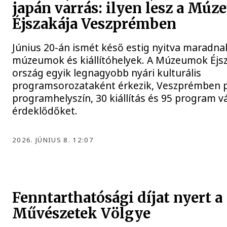
japán varrás: ilyen lesz a Mú
Éjszakája Veszprémben
Június 20-án ismét késő estig nyitva maradna
múzeumok és kiállítóhelyek. A Múzeumok Éjsza
ország egyik legnagyobb nyári kulturális
programsorozataként érkezik, Veszprémben 
programhelyszín, 30 kiállítás és 95 program vá
érdeklődőket.
2026. JÚNIUS 8. 12:07
Fenntarthatósági díjat nyert a
Művészetek Völgye