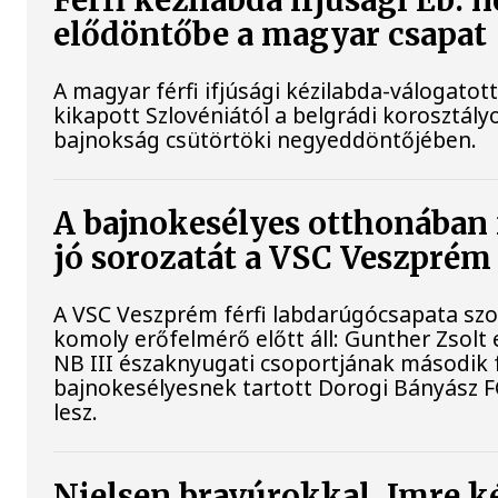
Férfi kézilabda ifjúsági Eb: 
elődöntőbe a magyar csapat
A magyar férfi ifjúsági kézilabda-válogatot
kikapott Szlovéniától a belgrádi korosztály
bajnokság csütörtöki negyeddöntőjében.
A bajnokesélyes otthonában 
jó sorozatát a VSC Veszprém
A VSC Veszprém férfi labdarúgócsapata s
komoly erőfelmérő előtt áll: Gunther Zsolt
NB III északnyugati csoportjának második 
bajnokesélyesnek tartott Dorogi Bányász 
lesz.
Nielsen bravúrokkal, Imre ké