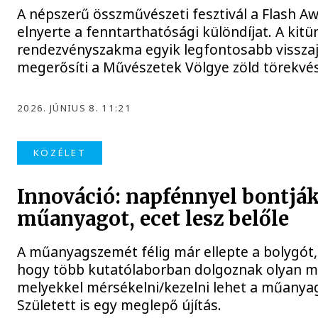
A népszerű összművészeti fesztivál a Flash A
elnyerte a fenntarthatósági különdíjat. A kitü
rendezvényszakma egyik legfontosabb visszaj
megerősíti a Művészetek Völgye zöld törekvés
2026. JÚNIUS 8. 11:21
KÖZÉLET
Innováció: napfénnyel bontják
műanyagot, ecet lesz belőle
A műanyagszemét félig már ellepte a bolygót
hogy több kutatólaborban dolgoznak olyan m
melyekkel mérsékelni/kezelni lehet a műanya
Született is egy meglepő újítás.