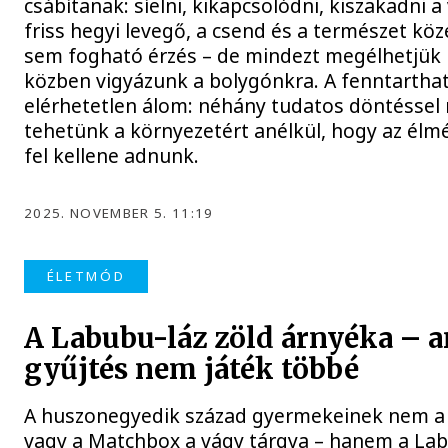
csábítanak: síelni, kikapcsolódni, kiszakadni a 
friss hegyi levegő, a csend és a természet k
sem fogható érzés – de mindezt megélhetjük 
közben vigyázunk a bolygónkra. A fenntartha
elérhetetlen álom: néhány tudatos döntéssel
tehetünk a környezetért anélkül, hogy az élm
fel kellene adnunk.
2025. NOVEMBER 5. 11:19
ÉLETMÓD
A Labubu-láz zöld árnyéka – 
gyűjtés nem játék többé
A huszonegyedik század gyermekeinek nem a 
vagy a Matchbox a vágy tárgya – hanem a Labu