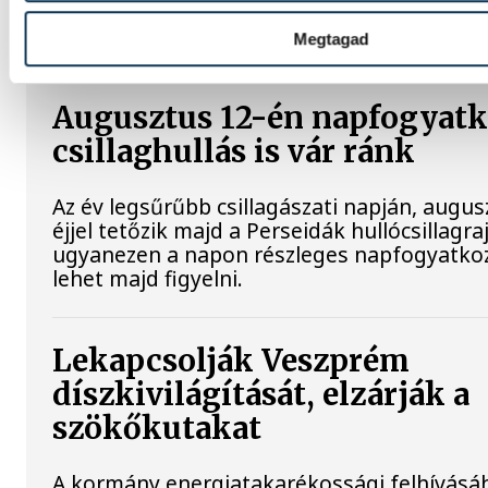
be, hogyan teszik izgalmassá a természe
megismerését.
Megtagad
Augusztus 12-én napfogyatk
csillaghullás is vár ránk
Az év legsűrűbb csillagászati napján, augu
éjjel tetőzik majd a Perseidák hullócsillagraj
ugyanezen a napon részleges napfogyatko
lehet majd figyelni.
Lekapcsolják Veszprém
díszkivilágítását, elzárják a
szökőkutakat
A kormány energiatakarékossági felhívásá