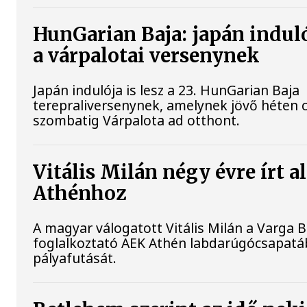
HunGarian Baja: japán induló
a várpalotai versenynek
Japán indulója is lesz a 23. HunGarian Baja
terepraliversenynek, amelynek jövő héten 
szombatig Várpalota ad otthont.
Vitális Milán négy évre írt a
Athénhoz
A magyar válogatott Vitális Milán a Varga B
foglalkoztató AEK Athén labdarúgócsapatáb
pályafutását.