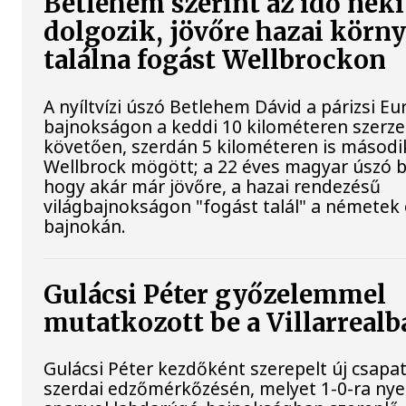
Betlehem szerint az idő neki
dolgozik, jövőre hazai körn
találna fogást Wellbrockon
A nyíltvízi úszó Betlehem Dávid a párizsi Eu
bajnokságon a keddi 10 kilométeren szerze
követően, szerdán 5 kilométeren is második
Wellbrock mögött; a 22 éves magyar úszó b
hogy akár már jövőre, a hazai rendezésű
világbajnokságon "fogást talál" a németek 
bajnokán.
Gulácsi Péter győzelemmel
mutatkozott be a Villarrealb
Gulácsi Péter kezdőként szerepelt új csapata
szerdai edzőmérkőzésén, melyet 1-0-ra nye