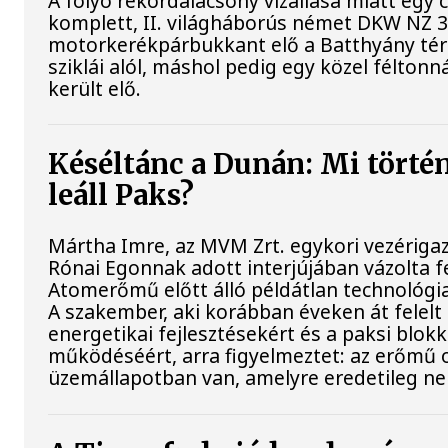
A folyó rekordalacsony vízállása miatt egy
komplett, II. világháborús német DKW NZ 
motorkerékpárbukkant elő a Batthyány tér
sziklái alól, máshol pedig egy közel féltonn
került elő.
Késéltánc a Dunán: Mi történ
leáll Paks?
Mártha Imre, az MVM Zrt. egykori vezériga
Rónai Egonnak adott interjújában vázolta fe
Atomerőmű előtt álló példátlan technológia
A szakember, aki korábban éveken át felelt 
energetikai fejlesztésekért és a paksi blok
működéséért, arra figyelmeztet: az erőmű 
üzemállapotban van, amelyre eredetileg ne