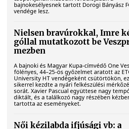
bajnokesélyesnek tartott Dorogi Bányász F
vendége lesz.
Nielsen bravúrokkal, Imre k
góllal mutatkozott be Vesz
mezben
A bajnoki és Magyar Kupa-címvédő One Ve
fölényes, 44–25-ös győzelmet aratott az E
University HT vendégeként csütörtökön, ez
sikerrel kezdte a nyári felkészülési mérkőz
sorát. Xavier Pascual együttese nagy temp
diktált, és a találkozó nagy részében kézbe
tartotta az eseményeket.
Női kézilabda ifjúsági vb: a