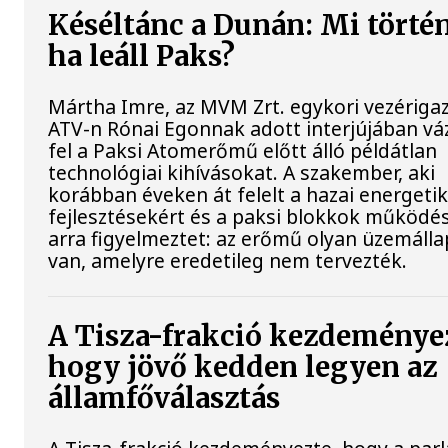
Késéltánc a Dunán: Mi történ
ha leáll Paks?
Mártha Imre, az MVM Zrt. egykori vezériga
ATV-n Rónai Egonnak adott interjújában vá
fel a Paksi Atomerőmű előtt álló példátlan
technológiai kihívásokat. A szakember, aki
korábban éveken át felelt a hazai energetik
fejlesztésekért és a paksi blokkok működés
arra figyelmeztet: az erőmű olyan üzemáll
van, amelyre eredetileg nem tervezték.
A Tisza-frakció kezdeménye
hogy jövő kedden legyen az
államfőválasztás