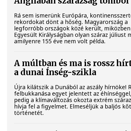
Angliában szárazság tombol
Rá sem ismerünk Európára, kontinensszert
rekordokat dönt a hőség. Magyarország a
legforróbb országok közé került, miközben
Egyesült Királyságban olyan száraz júliust 
amilyenre 155 éve nem volt példa.
A múltban és ma is rossz hír
a dunai Ínség-szikla
Újra kilátszik a Dunából az aszály hírnöke!
felbukkanása egyet jelentett az éhínséggel
pedig a klímaváltozás okozta extrém szára
hívja fel a figyelmet. Elmeséljük a baljós k
történetét.