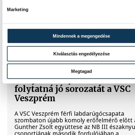
Férfi kézilabda ifjúsági Eb: 
Marketing
jutott elődöntőbe a magyar
csapat
Mindennek a megengedése
A magyar férfi ifjúsági kézilabda-válogatott
re kikapott Szlovéniától a belgrádi koroszt
Kiválasztás engedélyezése
Európa-bajnokság csütörtöki negyeddöntő
Megtagad
A bajnokesélyes otthonában
folytatná jó sorozatát a VSC
Veszprém
A VSC Veszprém férfi labdarúgócsapata
szombaton újabb komoly erőfelmérő előtt á
Gunther Zsolt együttese az NB III északnyu
csoportjának második fordulójában a