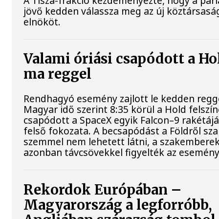
A Tisza-frakció kezdeményezte, hogy a par
jövő kedden válassza meg az új köztársasá
elnököt.
Valami óriási csapódott a Ho
ma reggel
Rendhagyó esemény zajlott le kedden regge
Magyar idő szerint 8:35 körül a Hold felszí
csapódott a SpaceX egyik Falcon–9 rakétáj
felső fokozata. A becsapódást a Földről sz
szemmel nem lehetett látni, a szakembere
azonban távcsövekkel figyelték az esemény
Rekordok Európában –
Magyarország a legforróbb,