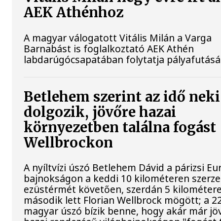
AEK Athénhoz
A magyar válogatott Vitális Milán a Varga
Barnabást is foglalkoztató AEK Athén
labdarúgócsapatában folytatja pályafutásá
Betlehem szerint az idő neki
dolgozik, jövőre hazai
környezetben találna fogást
Wellbrockon
A nyíltvízi úszó Betlehem Dávid a párizsi Eu
bajnokságon a keddi 10 kilométeren szerze
ezüstérmét követően, szerdán 5 kilométere
második lett Florian Wellbrock mögött; a 2
magyar úszó bízik benne, hogy akár már jöv