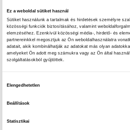
Főegyházmegye is lekapcsolta a veszprémi
épületek és nevezetességek díszkivilágításá
Ez a weboldal sütiket használ
Sütiket használunk a tartalmak és hirdetések személyre sz
közösségi funkciók biztosításához, valamint weboldalforgal
elemzéséhez. Ezenkívül közösségi média-, hirdető- és ele
partnereinkkel megosztjuk az Ön weboldalhasználatra vona
adatait, akik kombinálhatják az adatokat más olyan adatokka
SPORT
amelyeket Ön adott meg számukra vagy az Ön által haszná
szolgáltatásokból gyűjtöttek.
Gyurkovics a masters Eb
Hozzájárulás kiválasztása
Elengedhetetlen
legjobbja
Az Európa-bajnoki és a grand master címet 
Beállítások
elnyerte Gyurkovics Ferenc a masters súly
kontinenstornán.
Statisztikai