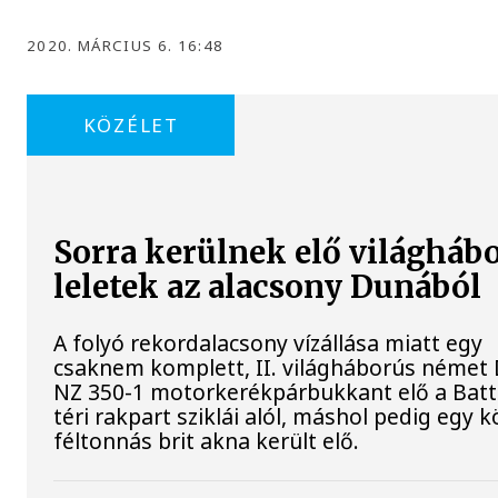
2020. MÁRCIUS 6. 16:48
KÖZÉLET
Sorra kerülnek elő világháb
leletek az alacsony Dunából
A folyó rekordalacsony vízállása miatt egy
csaknem komplett, II. világháborús néme
NZ 350-1 motorkerékpárbukkant elő a Bat
téri rakpart sziklái alól, máshol pedig egy k
féltonnás brit akna került elő.