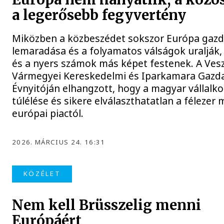
a legerősebb fegyvertény
Miközben a közbeszédet sokszor Európa gazd
lemaradása és a folyamatos válságok uralják,
és a nyers számok más képet festenek. A Ve
Vármegyei Kereskedelmi és Iparkamara Gazd
Évnyitóján elhangzott, hogy a magyar vállalk
túlélése és sikere elválaszthatatlan a félezer m
európai piactól.
2026. MÁRCIUS 24. 16:31
KÖZÉLET
Nem kell Brüsszelig menni
Európáért