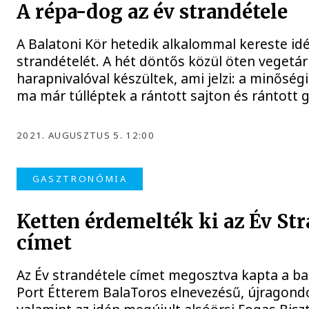
A répa-dog az év strandétele
A Balatoni Kör hetedik alkalommal kereste idé
strandételét. A hét döntős közül öten vegetá
harapnivalóval készültek, ami jelzi: a minősé
ma már túlléptek a rántott sajton és rántott
2021. AUGUSZTUS 5. 12:00
GASZTRONÓMIA
Ketten érdemelték ki az Év St
címet
Az Év strandétele címet megosztva kapta a b
Port Étterem BalaToros elnevezésű, újragondo