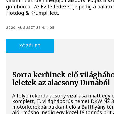
valamint az idén megújult alsóörsi Fogas Bisz
gombóccal. Az Év felfedezettje pedig a balato
Hotdog & Krumpli lett.
2020. AUGUSZTUS 4. 4:05
KÖZÉLET
Sorra kerülnek elő világháb
leletek az alacsony Dunából
A folyó rekordalacsony vízállása miatt egy
komplett, II. világháborús német DKW NZ 
motorkerékpárbukkant elő a Batthyány téri 
alól, máshol pedig egy közel féltonnás brit 