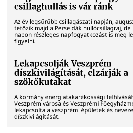
csillaghullás is vár ránk
Az év legsűrűbb csillagászati napján, augusz
tetőzik majd a Perseidák hullócsillagraj, d
napon részleges napfogyatkozást is meg l
figyelni.
Lekapcsolják Veszprém
díszkivilágítását, elzárják a
szökőkutakat
A kormány energiatakarékossági felhívásá
Veszprém városa és Veszprémi Főegyházme
lekapcsolta a veszprémi épületek és nevez
díszkivilágítását.