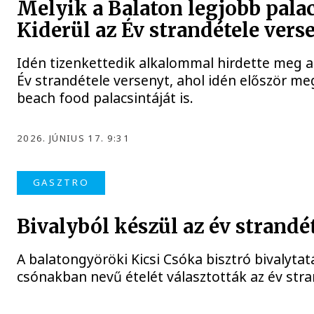
Melyik a Balaton legjobb palac
Kiderül az Év strandétele ver
Idén tizenkettedik alkalommal hirdette meg a
Év strandétele versenyt, ahol idén először me
beach food palacsintáját is.
2026. JÚNIUS 17. 9:31
GASZTRO
Bivalyból készül az év strandé
A balatongyöröki Kicsi Csóka bisztró bivalytat
csónakban nevű ételét választották az év str