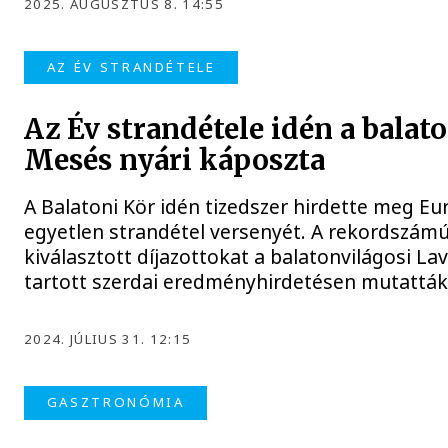
2025. AUGUSZTUS 8. 14:55
AZ ÉV STRANDÉTELE
Az Év strandétele idén a balato
Mesés nyári káposzta
A Balatoni Kör idén tizedszer hirdette meg E
egyetlen strandétel versenyét. A rekordszámú
kiválasztott díjazottokat a balatonvilágosi L
tartott szerdai eredményhirdetésen mutatták
2024. JÚLIUS 31. 12:15
GASZTRONÓMIA