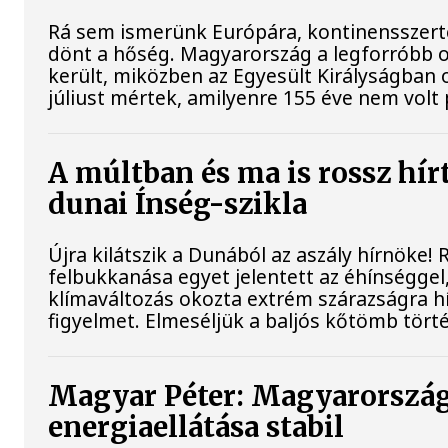
Rá sem ismerünk Európára, kontinensszert
dönt a hőség. Magyarország a legforróbb 
került, miközben az Egyesült Királyságban 
júliust mértek, amilyenre 155 éve nem volt
A múltban és ma is rossz hír
dunai Ínség-szikla
Újra kilátszik a Dunából az aszály hírnöke!
felbukkanása egyet jelentett az éhínséggel
klímaváltozás okozta extrém szárazságra hív
figyelmet. Elmeséljük a baljós kőtömb tört
Magyar Péter: Magyarorszá
energiaellátása stabil