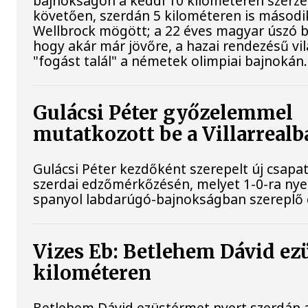
bajnokságon a keddi 10 kilométeren szerze
követően, szerdán 5 kilométeren is második
Wellbrock mögött; a 22 éves magyar úszó b
hogy akár már jövőre, a hazai rendezésű v
"fogást talál" a németek olimpiai bajnokán.
Gulácsi Péter győzelemmel
mutatkozott be a Villarrealb
Gulácsi Péter kezdőként szerepelt új csapata
szerdai edzőmérkőzésén, melyet 1-0-ra nye
spanyol labdarúgó-bajnokságban szereplő 
Vizes Eb: Betlehem Dávid ez
kilométeren
Betlehem Dávid ezüstérmet nyert szerdán a 