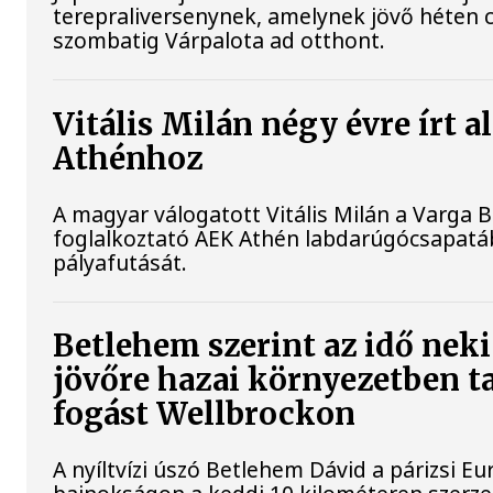
terepraliversenynek, amelynek jövő héten 
szombatig Várpalota ad otthont.
Vitális Milán négy évre írt a
Athénhoz
A magyar válogatott Vitális Milán a Varga B
foglalkoztató AEK Athén labdarúgócsapatáb
pályafutását.
Betlehem szerint az idő neki
jövőre hazai környezetben t
fogást Wellbrockon
A nyíltvízi úszó Betlehem Dávid a párizsi Eu