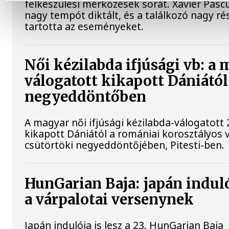
felkészülési mérkőzések sorát. Xavier Pasc
nagy tempót diktált, és a találkozó nagy r
tartotta az eseményeket.
Női kézilabda ifjúsági vb: a
válogatott kikapott Dániától
negyeddöntőben
A magyar női ifjúsági kézilabda-válogatott 
kikapott Dániától a romániai korosztályos 
csütörtöki negyeddöntőjében, Pitesti-ben.
HunGarian Baja: japán induló
a várpalotai versenynek
Japán indulója is lesz a 23. HunGarian Baja