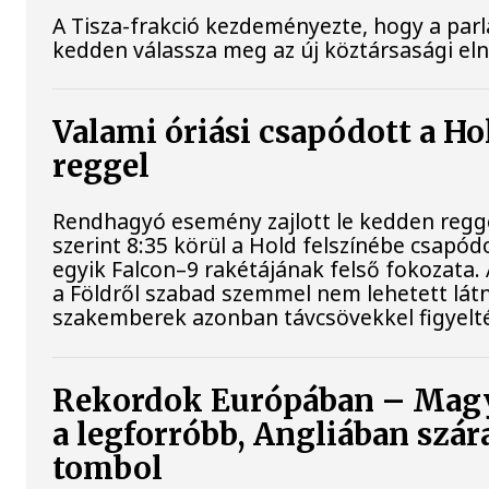
A Tisza-frakció kezdeményezte, hogy a par
kedden válassza meg az új köztársasági el
Valami óriási csapódott a H
reggel
Rendhagyó esemény zajlott le kedden regg
szerint 8:35 körül a Hold felszínébe csapód
egyik Falcon–9 rakétájának felső fokozata.
a Földről szabad szemmel nem lehetett látn
szakemberek azonban távcsövekkel figyelt
Rekordok Európában – Mag
a legforróbb, Angliában szár
tombol