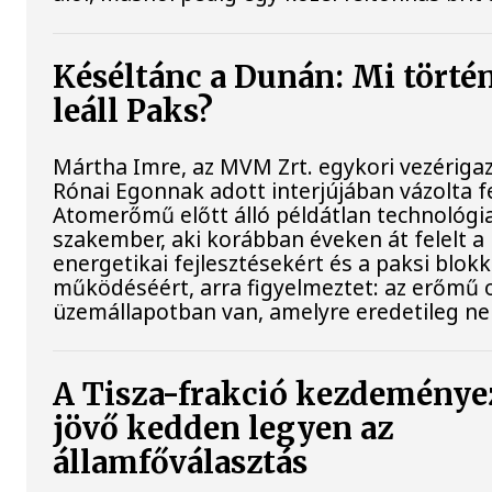
Késéltánc a Dunán: Mi történ
leáll Paks?
Mártha Imre, az MVM Zrt. egykori vezériga
Rónai Egonnak adott interjújában vázolta fe
Atomerőmű előtt álló példátlan technológia
szakember, aki korábban éveken át felelt a 
energetikai fejlesztésekért és a paksi blok
működéséért, arra figyelmeztet: az erőmű 
üzemállapotban van, amelyre eredetileg ne
A Tisza-frakció kezdeménye
jövő kedden legyen az
államfőválasztás