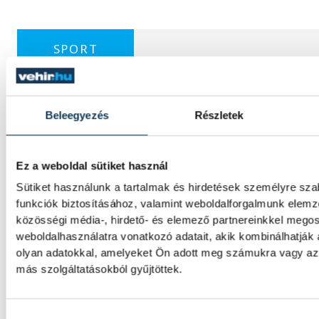
SPORT
Beleegyezés
Részletek
Gyurkovics a masters Eb leg
Az Európa-bajnoki és a grand master címet 
Ez a weboldal sütiket használ
Gyurkovics Ferenc a masters súlyemelő ko
Sütiket használunk a tartalmak és hirdetések személyre sz
funkciók biztosításához, valamint weboldalforgalmunk elem
közösségi média-, hirdető- és elemező partnereinkkel mego
Férfi kézilabda ifjúsági Eb: 
weboldalhasználatra vonatkozó adatait, akik kombinálhatják
elődöntőbe a magyar csapat
olyan adatokkal, amelyeket Ön adott meg számukra vagy az 
más szolgáltatásokból gyűjtöttek.
A magyar férfi ifjúsági kézilabda-válogatot
kikapott Szlovéniától a belgrádi korosztály
Hozzájárulás kiválasztása