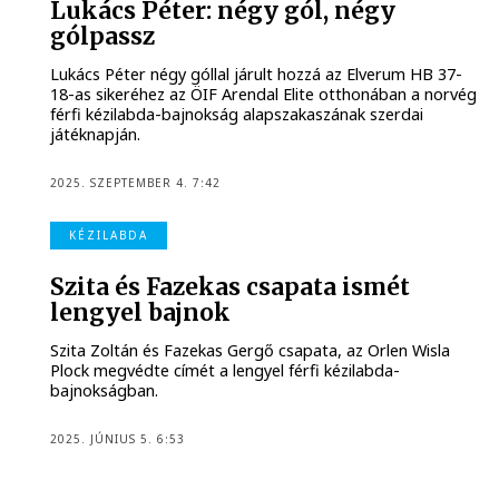
Lukács Péter: négy gól, négy
gólpassz
Lukács Péter négy góllal járult hozzá az Elverum HB 37-
18-as sikeréhez az ÖIF Arendal Elite otthonában a norvég
férfi kézilabda-bajnokság alapszakaszának szerdai
játéknapján.
2025. SZEPTEMBER 4. 7:42
KÉZILABDA
Szita és Fazekas csapata ismét
lengyel bajnok
Szita Zoltán és Fazekas Gergő csapata, az Orlen Wisla
Plock megvédte címét a lengyel férfi kézilabda-
bajnokságban.
2025. JÚNIUS 5. 6:53