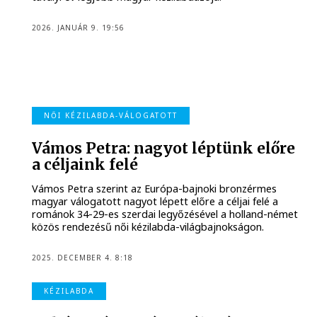
2026. JANUÁR 9. 19:56
NŐI KÉZILABDA-VÁLOGATOTT
Vámos Petra: nagyot léptünk előre
a céljaink felé
Vámos Petra szerint az Európa-bajnoki bronzérmes
magyar válogatott nagyot lépett előre a céljai felé a
románok 34-29-es szerdai legyőzésével a holland-német
közös rendezésű női kézilabda-világbajnokságon.
2025. DECEMBER 4. 8:18
KÉZILABDA