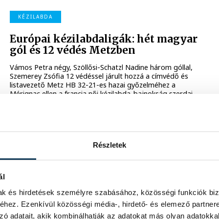
KÉZILABDA
Európai kézilabdaligák: hét magyar
gól és 12 védés Metzben
Vámos Petra négy, Szöllősi-Schatzl Nadine három góllal,
Szemerey Zsófia 12 védéssel járult hozzá a címvédő és
listavezető Metz HB 32-21-es hazai győzelméhez a
Mérignac ellen a francia női kézilabda-bajnokság szerdai
játéknapján.
2025. MÁJUS 1. 9:06
Részletek
NŐI KÉZILABDA BL
Női kézilabda BL: három magyarral
ál
elődöntős a Metz
mak és hirdetések személyre szabásához, közösségi funkciók biz
Vámos Petra, Szöllősi-Schatzl Nadine és Szemerey Zsófia
hez. Ezenkívül közösségi média-, hirdető- és elemező partner
csapata, a francia Metz HB kettős győzelemmel jutott
tovább a női kézilabda Bajnokok Ligája
zó adatait, akik kombinálhatják az adatokat más olyan adatokka