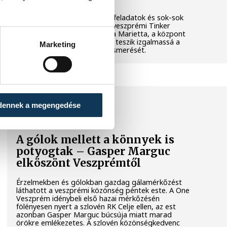
Látványos kísérletek, kreatív feladatok és sok-sok
élmény várja a gyerekeket a veszprémi Tinker
Labsben. Videónkban Balassa Marietta, a központ
vezetője mutatja be, hogyan teszik izgalmassá a
Marketing
természettudományok megismerését.
SPORT
dennek a megengedése
A gólok mellett a könnyek is
potyogtak – Gasper Marguc
elköszönt Veszprémtől
Érzelmekben és gólokban gazdag gálamérkőzést
láthatott a veszprémi közönség péntek este. A One
Veszprém idénybeli első hazai mérkőzésén
fölényesen nyert a szlovén RK Celje ellen, az est
azonban Gasper Marguc búcsúja miatt marad
örökre emlékezetes. A szlovén közönségkedvenc