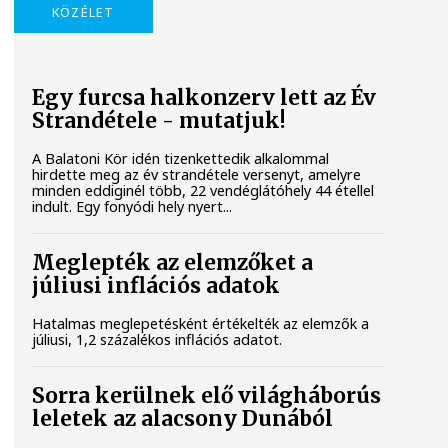
KÖZÉLET
Egy furcsa halkonzerv lett az Év
Strandétele - mutatjuk!
A Balatoni Kör idén tizenkettedik alkalommal
hirdette meg az év strandétele versenyt, amelyre
minden eddiginél több, 22 vendéglátóhely 44 étellel
indult. Egy fonyódi hely nyert...
Meglepték az elemzőket a
júliusi inflációs adatok
Hatalmas meglepetésként értékelték az elemzők a
júliusi, 1,2 százalékos inflációs adatot.
Sorra kerülnek elő világháborús
leletek az alacsony Dunából