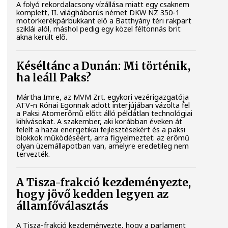
A folyó rekordalacsony vízállása miatt egy csaknem
komplett, II. világháborús német DKW NZ 350-1
motorkerékpárbukkant elő a Batthyány téri rakpart
sziklái alól, máshol pedig egy közel féltonnás brit
akna került elő.
Késéltánc a Dunán: Mi történik,
ha leáll Paks?
Mártha Imre, az MVM Zrt. egykori vezérigazgatója
ATV-n Rónai Egonnak adott interjújában vázolta fel
a Paksi Atomerőmű előtt álló példátlan technológiai
kihívásokat. A szakember, aki korábban éveken át
felelt a hazai energetikai fejlesztésekért és a paksi
blokkok működéséért, arra figyelmeztet: az erőmű
olyan üzemállapotban van, amelyre eredetileg nem
tervezték.
A Tisza-frakció kezdeményezte,
hogy jövő kedden legyen az
államfőválasztás
A Tisza-frakció kezdeményezte, hogy a parlament