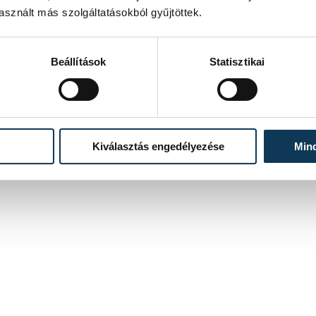
negyeddöntőjéből.
sznált más szolgáltatásokból gyűjtöttek.
2025. ÁPRILIS 27. 15:58
Beállítások
Statisztikai
Kiválasztás engedélyezése
Min