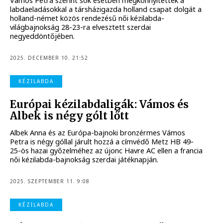
Vámos Petra szerint sok esetben megkönnyítették a
labdaeladásokkal a társházigazda holland csapat dolgát a
holland-német közös rendezésű női kézilabda-
világbajnokság 28-23-ra elvesztett szerdai
negyeddöntőjében.
2025. DECEMBER 10. 21:52
KÉZILABDA
Európai kézilabdaligák: Vámos és
Albek is négy gólt lőtt
Albek Anna és az Európa-bajnoki bronzérmes Vámos
Petra is négy góllal járult hozzá a címvédő Metz HB 49-
25-ös hazai győzelméhez az újonc Havre AC ellen a francia
női kézilabda-bajnokság szerdai játéknapján.
2025. SZEPTEMBER 11. 9:08
KÉZILABDA