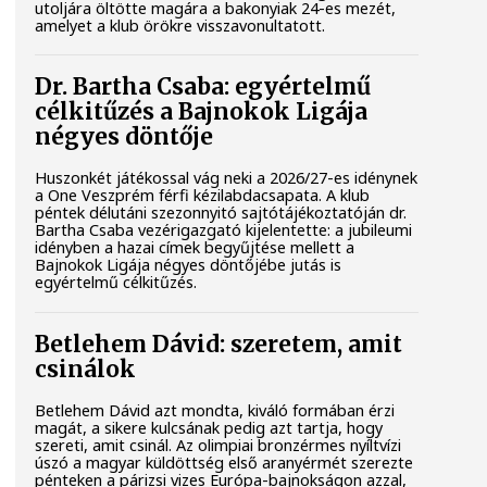
utoljára öltötte magára a bakonyiak 24-es mezét,
amelyet a klub örökre visszavonultatott.
Dr. Bartha Csaba: egyértelmű
célkitűzés a Bajnokok Ligája
négyes döntője
Huszonkét játékossal vág neki a 2026/27-es idénynek
a One Veszprém férfi kézilabdacsapata. A klub
péntek délutáni szezonnyitó sajtótájékoztatóján dr.
Bartha Csaba vezérigazgató kijelentette: a jubileumi
idényben a hazai címek begyűjtése mellett a
Bajnokok Ligája négyes döntőjébe jutás is
egyértelmű célkitűzés.
Betlehem Dávid: szeretem, amit
csinálok
Betlehem Dávid azt mondta, kiváló formában érzi
magát, a sikere kulcsának pedig azt tartja, hogy
szereti, amit csinál. Az olimpiai bronzérmes nyíltvízi
úszó a magyar küldöttség első aranyérmét szerezte
pénteken a párizsi vizes Európa-bajnokságon azzal,