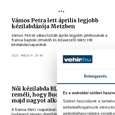
Vámos Petra lett április legjobb
kézilabdázója Metzben
Vámos Petrát választották április legjobb játékosának a
francia bajnoki címvédő és listavezető Metz HB
kézilabdacsapatánál.
2025. MÁJUS 9. 20:49
Beleegyezés
NŐI KÉZILABDA BL
Női kézilabda BL: Vámos Petra
Ez a weboldal sütiket haszn
reméli, hogy Budapesten is tudnak
majd nagyot alkotni
Sütiket használunk a tartal
weboldalforgalmunk elemzésé
A francia Metz csapatával a női kézilabda Bajnokok Ligája
weboldalhasználatra vonatko
budapesti négyes döntőjére készülő Vámos Petra bízik