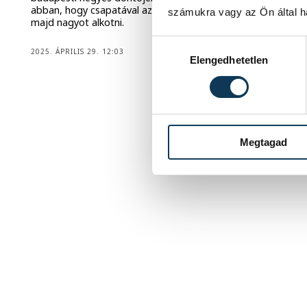
abban, hogy csapatával az MVM Dome-ban is tudnak
számukra vagy az Ön által ha
majd nagyot alkotni.
Hozzájárulás kiválasztása
2025. ÁPRILIS 29. 12:03
Elengedhetetlen
1
2
Megtagad