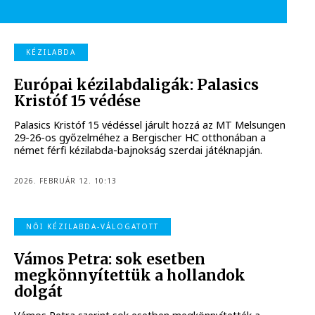
KÉZILABDA
Európai kézilabdaligák: Palasics
Kristóf 15 védése
Palasics Kristóf 15 védéssel járult hozzá az MT Melsungen
29-26-os győzelméhez a Bergischer HC otthonában a
német férfi kézilabda-bajnokság szerdai játéknapján.
2026. FEBRUÁR 12. 10:13
NŐI KÉZILABDA-VÁLOGATOTT
Vámos Petra: sok esetben
megkönnyítettük a hollandok
dolgát