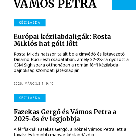
VÁMOS PETRA
KÉZILABDA
Európai kézilabdaligák: Rosta
Miklós hat gólt lőtt
Rosta Miklós hatszor talált be a címvédő és listavezető
Dinamo Bucuresti csapatában, amely 32-28-ra győzött a
CSM Sighisoara otthonában a román férfi kézilabda-
bajnokság szombati játéknapján.
2026. MÁRCIUS 1. 9:40
KÉZILABDA
Fazekas Gergő és Vámos Petra a
2025-ös év legjobbja
A férfiaknál Fazekas Gergő, a nőknél Vámos Petra lett a
tavalyi év legjobb magyar kézilabdázója.