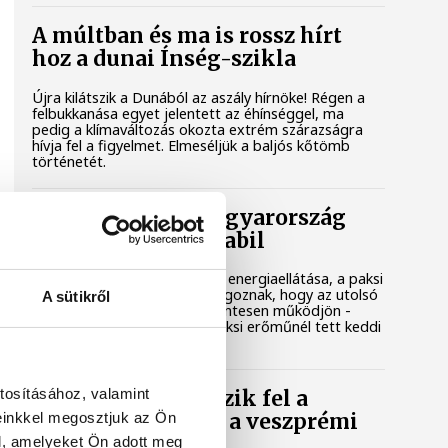
A múltban és ma is rossz hírt
hoz a dunai Ínség-szikla
Újra kilátszik a Dunából az aszály hírnöke! Régen a
felbukkanása egyet jelentett az éhínséggel, ma
pedig a klímaváltozás okozta extrém szárazságra
hívja fel a figyelmet. Elmeséljük a baljós kőtömb
történetét.
Magyar Péter: Magyarország
energiaellátása stabil
Jelenleg stabil Magyarország energiaellátása, a paksi
erőmű munkatársai azon dolgoznak, hogy az utolsó
A sütikről
még termelő turbina hibamentesen működjön -
közölte a miniszterelnök a paksi erőműnél tett keddi
látogatása során.
tosításához, valamint
Játék közben fedezik fel a
einkkel megosztjuk az Ön
tudomány világát a veszprémi
gyerekek
l, amelyeket Ön adott meg