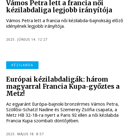
Vámos Petra lett a francia női
kézilabdaliga legjobb irányítója
Vámos Petra lett a francia női kézilabda-bajnokság előző
idényének legjobb irányítója.
2025. JÚNIUS 14. 12:27
KÉZILABDA
Európai kézilabdaligák: három
magyarral Francia Kupa-győztes a
Metz!
Az egyaránt Európa-bajnoki bronzérmes Vámos Petra,
Szöllősi-Schatzl Nadine és Szemerey Zsófia csapata, a
Metz HB 32-18-ra nyert a Paris 92 ellen a női kézilabda
Francia Kupa szombati döntőjében.
2025. MÁJUS 18. 8:57