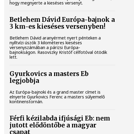
hogy megnyerte a kieséses versenyt.
Betlehem Dávid Európa-bajnok a
3 km-es kieséses versenyben!
Betlehem Dávid aranyérmet nyert pénteken a
nyíltvízi úszók 3 kilométeres kieséses
versenyszámában a párizsi Európa-
bajnokságon. Rasovszky Kristóf célfotóval ötödik
lett.
Gyurkovics a masters Eb
legjobbja
Az Európa-bajnoki és a grand master címet is
elnyerte Gyurkovics Ferenc a masters súlyemelő
kontinenstornán.
Férfi kézilabda ifjúsági Eb: nem
jutott elődöntőbe a magyar
csapat