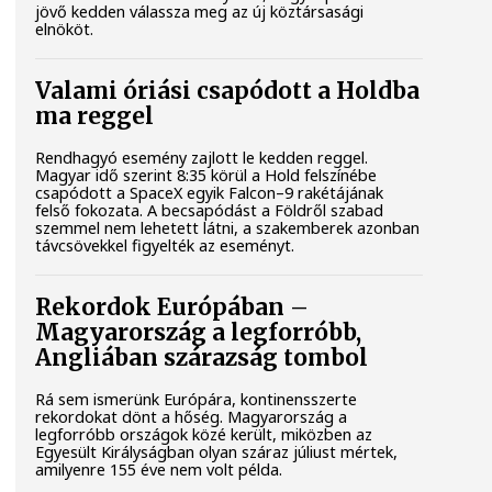
jövő kedden válassza meg az új köztársasági
elnököt.
Valami óriási csapódott a Holdba
ma reggel
Rendhagyó esemény zajlott le kedden reggel.
Magyar idő szerint 8:35 körül a Hold felszínébe
csapódott a SpaceX egyik Falcon–9 rakétájának
felső fokozata. A becsapódást a Földről szabad
szemmel nem lehetett látni, a szakemberek azonban
távcsövekkel figyelték az eseményt.
Rekordok Európában –
Magyarország a legforróbb,
Angliában szárazság tombol
Rá sem ismerünk Európára, kontinensszerte
rekordokat dönt a hőség. Magyarország a
legforróbb országok közé került, miközben az
Egyesült Királyságban olyan száraz júliust mértek,
amilyenre 155 éve nem volt példa.