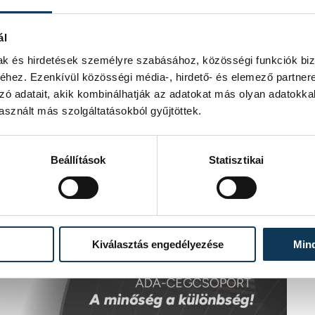
ál
mak és hirdetések személyre szabásához, közösségi funkciók biz
hez. Ezenkívül közösségi média-, hirdető- és elemező partner
zó adatait, akik kombinálhatják az adatokat más olyan adatokka
sznált más szolgáltatásokból gyűjtöttek.
Beállítások
Statisztikai
Kiválasztás engedélyezése
Min