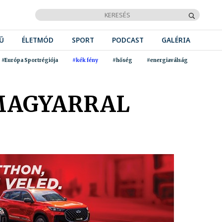
Ű
ÉLETMÓD
SPORT
PODCAST
GALÉRIA
#Európa Sportrégiója
#kék fény
#hőség
#energiaválság
 MAGYARRAL