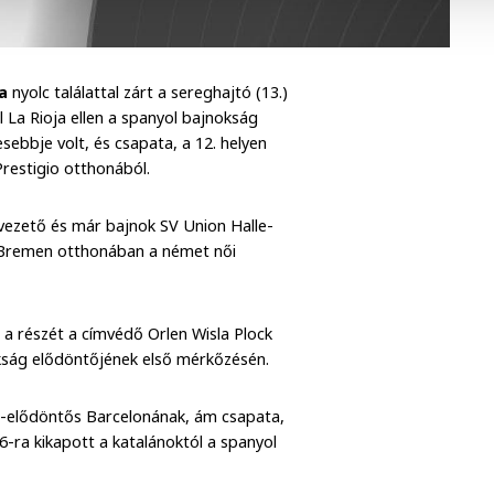
ya
nyolc találattal zárt a sereghajtó (13.)
 La Rioja ellen a spanyol bajnokság
ebbje volt, és csapata, a 12. helyen
restigio otthonából.
tavezető és már bajnok SV Union Halle-
 Bremen otthonában a német női
i a részét a címvédő Orlen Wisla Plock
okság elődöntőjének első mérkőzésén.
L-elődöntős Barcelonának, ám csapata,
6-ra kikapott a katalánoktól a spanyol