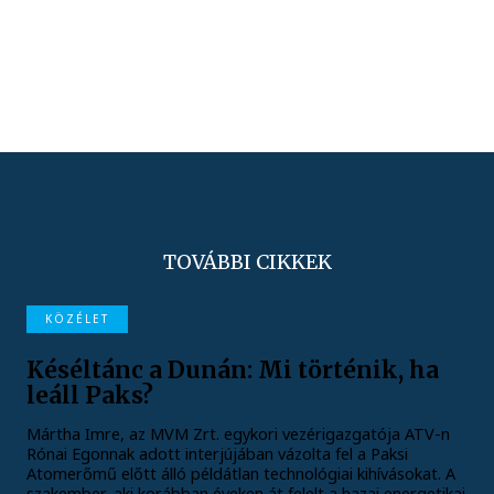
TOVÁBBI CIKKEK
KÖZÉLET
Késéltánc a Dunán: Mi történik, ha
leáll Paks?
Mártha Imre, az MVM Zrt. egykori vezérigazgatója ATV-n
Rónai Egonnak adott interjújában vázolta fel a Paksi
Atomerőmű előtt álló példátlan technológiai kihívásokat. A
szakember, aki korábban éveken át felelt a hazai energetikai