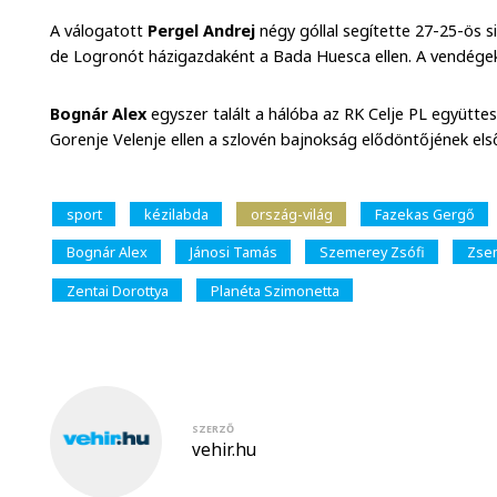
A válogatott
Pergel Andrej
négy góllal segítette 27-25-ös s
de Logronót házigazdaként a Bada Huesca ellen. A vendégek
Bognár Alex
egyszer talált a hálóba az RK Celje PL együtte
Gorenje Velenje ellen a szlovén bajnokság elődöntőjének el
sport
kézilabda
ország-világ
Fazekas Gergő
Bognár Alex
Jánosi Tamás
Szemerey Zsófi
Zsem
Zentai Dorottya
Planéta Szimonetta
SZERZŐ
vehir.hu