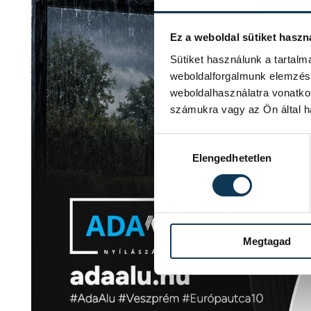
Ez a weboldal sütiket haszn
Sütiket használunk a tartal
weboldalforgalmunk elemzésé
weboldalhasználatra vonatko
számukra vagy az Ön által ha
Hozzájárulás kiválasztása
Elengedhetetlen
Megtagad