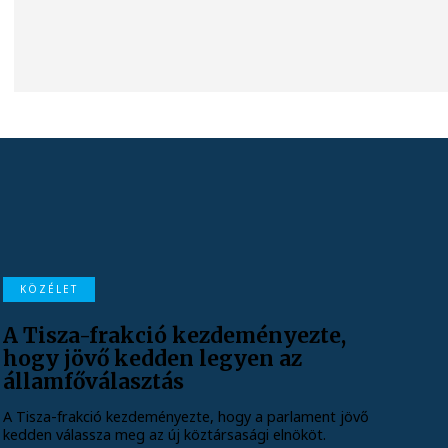
KÖZÉLET
A Tisza-frakció kezdeményezte,
hogy jövő kedden legyen az
államfőválasztás
A Tisza-frakció kezdeményezte, hogy a parlament jövő
kedden válassza meg az új köztársasági elnököt.