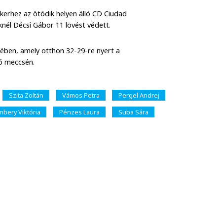
ikerhez az ötödik helyen álló CD Ciudad
nél Décsi Gábor 11 lövést védett.
sében, amely otthon 32-29-re nyert a
ső meccsén.
Szita Zoltán
Vámos Petra
Pergel Andrej
bery Viktória
Pénzes Laura
Suba Sára