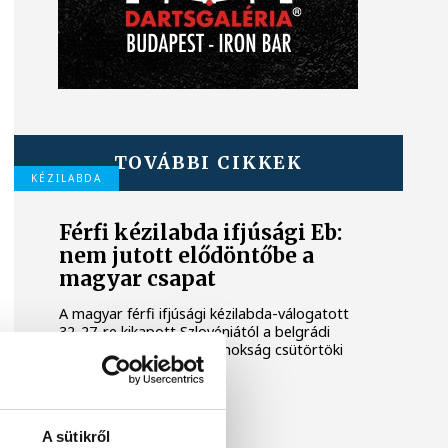
TOVÁBBI CIKKEK
KÉZILABDA
Férfi kézilabda ifjúsági Eb:
nem jutott elődöntőbe a
magyar csapat
A magyar férfi ifjúsági kézilabda-válogatott
32-27-re kikapott Szlovéniától a belgrádi
korosztályos Európa-bajnokság csütörtöki
negyeddöntőjében.
ONE VESZPRÉM HC
A sütikről