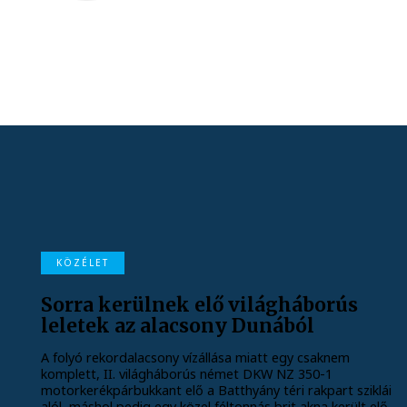
KÖZÉLET
Sorra kerülnek elő világháborús
leletek az alacsony Dunából
A folyó rekordalacsony vízállása miatt egy csaknem
komplett, II. világháborús német DKW NZ 350-1
motorkerékpárbukkant elő a Batthyány téri rakpart sziklái
alól, máshol pedig egy közel féltonnás brit akna került elő.