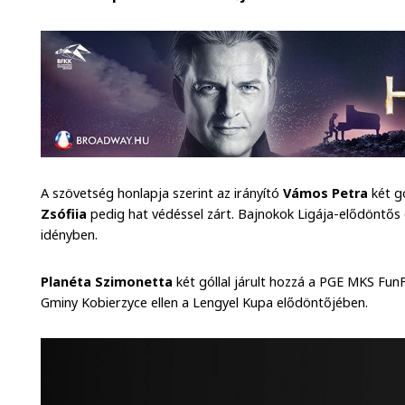
A szövetség honlapja szerint az irányító
Vámos
Petra
két gó
Zsófiia
pedig hat védéssel zárt. Bajnokok Ligája-elődöntős 
idényben.
Planéta
Szimonetta
két góllal járult hozzá a PGE MKS Fun
Gminy Kobierzyce ellen a Lengyel Kupa elődöntőjében.