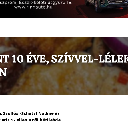
 Szöllősi-Schatzl Nadine és
aris 92 ellen a női kézilabda