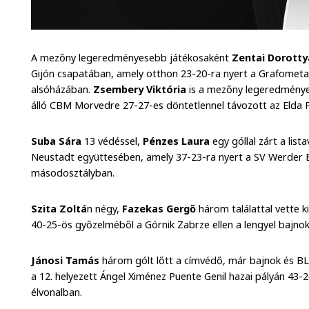
A mezőny legeredményesebb játékosaként
Zentai
Dorott
Gijón csapatában, amely otthon 23-20-ra nyert a Grafometal
alsóházában.
Zsembery Viktória
is a mezőny legeredményes
álló CBM Morvedre 27-27-es döntetlennel távozott az Elda P
Suba Sára
13 védéssel,
Pénzes Laura
egy góllal zárt a lis
Neustadt együttesében, amely 37-23-ra nyert a SV Werder
másodosztályban.
Szita Zoltá
n négy,
Fazekas Gergő
három találattal vette k
40-25-ös győzelméből a Górnik Zabrze ellen a lengyel bajn
Jánosi Tamás
három gólt lőtt a címvédő, már bajnok és B
a 12. helyezett Ángel Ximénez Puente Genil hazai pályán 43-2
élvonalban.