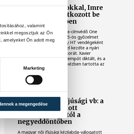
Nielsen bravúrokkal, Imre
két góllal mutatkozott be
Veszprém-mezben
tosításához, valamint
A bajnoki és Magyar Kupa-címvédő One
einkkel megosztjuk az Ön
Veszprém fölényes, 44–25-ös győzelmet
l, amelyeket Ön adott meg
aratott az ETO University HT vendégeként
csütörtökön, ezzel sikerrel kezdte a nyári
felkészülési mérkőzések sorát. Xavier
Pascual együttese nagy tempót diktált, és a
találkozó nagy részében kézben tartotta az
Marketing
eseményeket.
KÉZILABDA
Női kézilabda ifjúsági vb: a
dennek a megengedése
magyar válogatott
kikapott Dániától a
negyeddöntőben
A magyar női ifjúsági kézilabda-válogatott