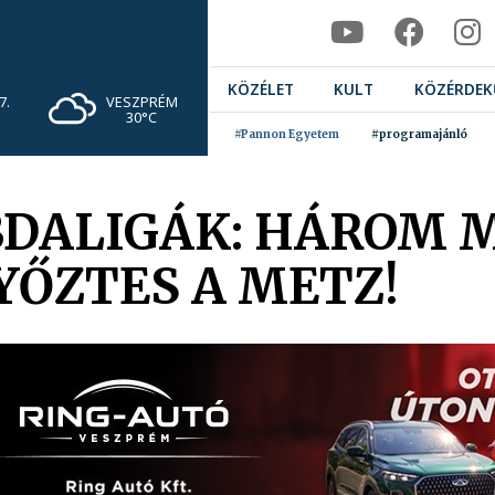
KÖZÉLET
KULT
KÖZÉRDEK
VESZPRÉM
7.
30°C
#Pannon Egyetem
#programajánló
BDALIGÁK: HÁROM
YŐZTES A METZ!