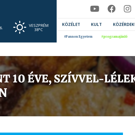
KÖZÉLET
KULT
KÖZÉRDEK
VESZPRÉM
6.
38°C
#Pannon Egyetem
#programajánló