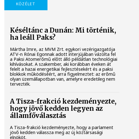
KÖZÉLET
Késéltánc a Dunán: Mi történik,
ha leáll Paks?
Mártha Imre, az MVM Zrt. egykori vezérigazgatója
ATV-n Rónai Egonnak adott interjújában vázolta fel
a Paksi Atomerőmű előtt álló példátlan technológiai
kihívásokat. A szakember, aki korábban éveken át
felelt a hazai energetikai fejlesztésekért és a paksi
blokkok működéséért, arra figyelmeztet: az erőmű
olyan üzemállapotban van, amelyre eredetileg nem
tervezték.
A Tisza-frakció kezdeményezte,
hogy jövő kedden legyen az
államfőválasztás
A Tisza-frakció kezdeményezte, hogy a parlament
jövő kedden válassza meg az új köztársasági
elnököt.