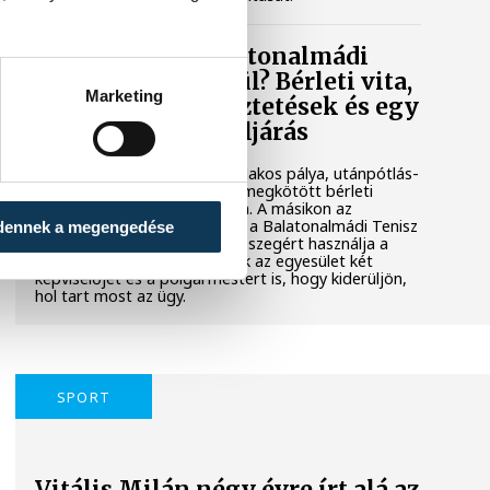
Mi történik a balatonalmádi
teniszpályák körül? Bérleti vita,
Marketing
megszakadt egyeztetések és egy
tisztázatlan jogi eljárás
Évtizedes hagyomány, hat salakos pálya, utánpótlás-
nevelés és egy hosszú távra megkötött bérleti
szerződés áll az egyik oldalon. A másikon az
önkormányzat, amely szerint a Balatonalmádi Tenisz
dennek a megengedése
Klub aránytalanul alacsony összegért használja a
városi területet. Megkerestük az egyesület két
képviselőjét és a polgármestert is, hogy kiderüljön,
hol tart most az ügy.
SPORT