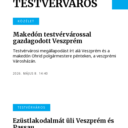
TESTVÉRVÁROS
KÖZÉLET
Makedón testvérvárossal
gazdagodott Veszprém
Testvérvárosi megállapodást írt alá Veszprém és a
makedón Ohrid polgármestere pénteken, a veszprémi
Városházán.
2026. MÁJUS 8. 14:40
TESTVÉRVÁROS
Ezüstlakodalmát üli Veszprém és
Passau