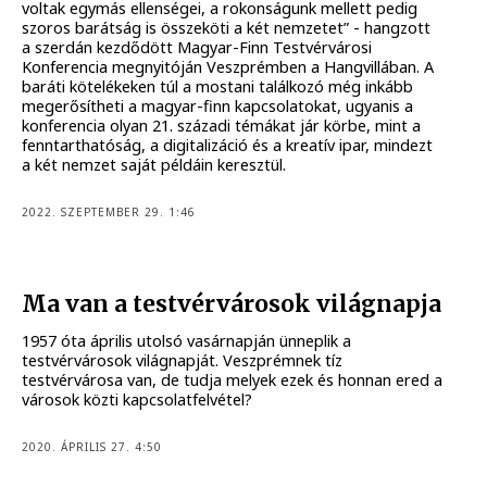
voltak egymás ellenségei, a rokonságunk mellett pedig
szoros barátság is összeköti a két nemzetet” - hangzott
a szerdán kezdődött Magyar-Finn Testvérvárosi
Konferencia megnyitóján Veszprémben a Hangvillában. A
baráti kötelékeken túl a mostani találkozó még inkább
megerősítheti a magyar-finn kapcsolatokat, ugyanis a
konferencia olyan 21. századi témákat jár körbe, mint a
fenntarthatóság, a digitalizáció és a kreatív ipar, mindezt
a két nemzet saját példáin keresztül.
2022. SZEPTEMBER 29. 1:46
Ma van a testvérvárosok világnapja
1957 óta április utolsó vasárnapján ünneplik a
testvérvárosok világnapját. Veszprémnek tíz
testvérvárosa van, de tudja melyek ezek és honnan ered a
városok közti kapcsolatfelvétel?
2020. ÁPRILIS 27. 4:50