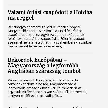
Valami óriási csapódott a Holdba
ma reggel
Rendhagyó esemény zajlott le kedden reggel.
Magyar idő szerint 8:35 körül a Hold felszínébe
csapódott a SpaceX egyik Falcon–9 rakétájának
felső fokozata. A becsapódást a Földről szabad
szemmel nem lehetett látni, a szakemberek azonban
távcsövekkel figyelték az eseményt.
Rekordok Európában –
Magyarország a legforróbb,
Angliában szárazság tombol
Rá sem ismerünk Európára, kontinensszerte
rekordokat dönt a hőség. Magyarország a
legforróbb országok közé került, miközben az
Egyesült Királyságban olyan száraz júliust mértek,
amilyenre 155 éve nem volt példa.