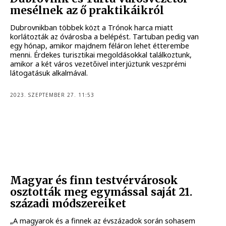
mesélnek az ő praktikáikról
Dubrovnikban többek közt a Trónok harca miatt
korlátozták az óvárosba a belépést. Tartuban pedig van
egy hónap, amikor majdnem féláron lehet étterembe
menni. Érdekes turisztikai megoldásokkal találkoztunk,
amikor a két város vezetőivel interjúztunk veszprémi
látogatásuk alkalmával.
2023. SZEPTEMBER 27. 11:53
Magyar és finn testvérvárosok
osztották meg egymással saját 21.
századi módszereiket
„A magyarok és a finnek az évszázadok során sohasem