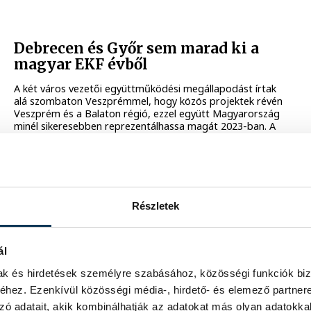
Debrecen és Győr sem marad ki a
magyar EKF évből
A két város vezetői együttműködési megállapodást írtak
alá szombaton Veszprémmel, hogy közös projektek révén
Veszprém és a Balaton régió, ezzel együtt Magyarország
minél sikeresebben reprezentálhassa magát 2023-ban. A
város emellett a 2024-es címbirtokossal,
testvérvárosával, Tartuval is együtt fog működni.
2019. SZEPTEMBER 28. 14:46
Részletek
Veszprém testvérvárosa, az észt
ál
Tartu lesz az Európa Kulturális
Fővárosa 2024-ben
mak és hirdetések személyre szabásához, közösségi funkciók biz
hez. Ezenkívül közösségi média-, hirdető- és elemező partner
Az észtországi Tartu lesz az Európa Kulturális Fővárosa
zó adatait, akik kombinálhatják az adatokat más olyan adatokka
cím egyik birtokosa 2024-ben - jelentette be az Európai