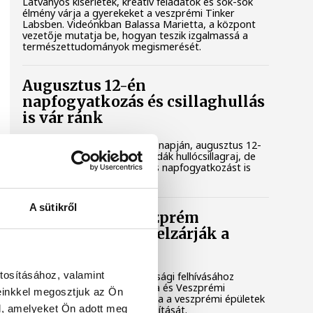
Látványos kísérletek, kreatív feladatok és sok-sok
élmény várja a gyerekeket a veszprémi Tinker
Labsben. Videónkban Balassa Marietta, a központ
vezetője mutatja be, hogyan teszik izgalmassá a
természettudományok megismerését.
Augusztus 12-én
napfogyatkozás és csillaghullás
is vár ránk
Az év legsűrűbb csillagászati napján, augusztus 12-
én éjjel tetőzik majd a Perseidák hullócsillagraj, de
ugyanezen a napon részleges napfogyatkozást is
meg lehet majd figyelni.
A sütikről
Lekapcsolják Veszprém
díszkivilágítását, elzárják a
szökőkutakat
tosításához, valamint
A kormány energiatakarékossági felhívásához
csatlakozva Veszprém városa és Veszprémi
einkkel megosztjuk az Ön
Főegyházmegye is lekapcsolta a veszprémi épületek
l, amelyeket Ön adott meg
és nevezetességek díszkivilágítását.