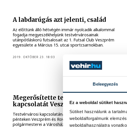
A labdarúgás azt jelenti, család
Az előttünk álló hétvégén immár nyolcadik alkalommal
fogadja megyeszékhelyünk testvérvárosainak
utánpótláskorú futsalosait az 1. Futsal Club Veszprém
egyesülete a Március 15. utcai sportcsarnokban.
2019. OKTÓBER 23. 18:03
Beleegyezés
Megerősítette testvérvárosi
Ez a weboldal sütiket haszn
kapcsolatát Veszprém és Rovaniemi
Sütiket használunk a tartal
Testvérvárosi kapcsolatának 45. jubileumát ünnepelte
weboldalforgalmunk elemzésé
pénteken Veszprém és Rovaniemi. A két település
polgármesterei a Városházán ünnepi záradék aláírásával
weboldalhasználatra vonatko