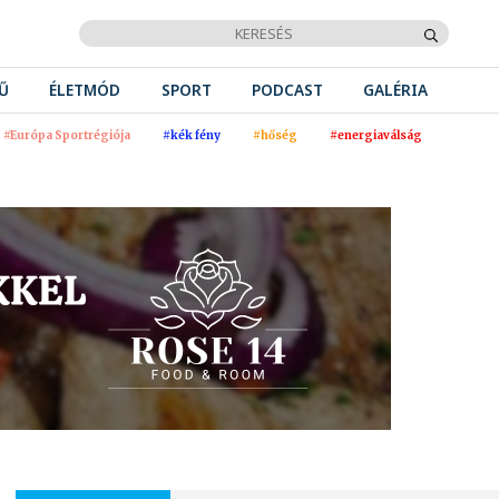
Ű
ÉLETMÓD
SPORT
PODCAST
GALÉRIA
#Európa Sportrégiója
#kék fény
#hőség
#energiaválság