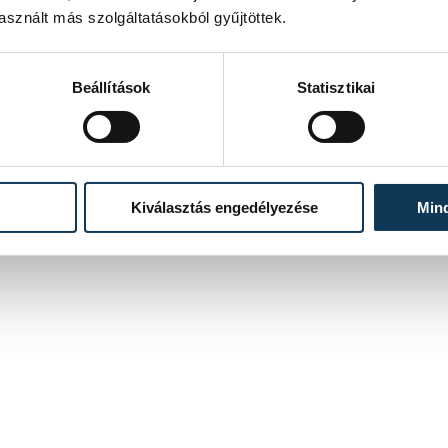
Bizottság csütörtökön.
sznált más szolgáltatásokból gyűjtöttek.
2019. AUGUSZTUS 29. 15:34
Beállítások
Statisztikai
Kiválasztás engedélyezése
Min