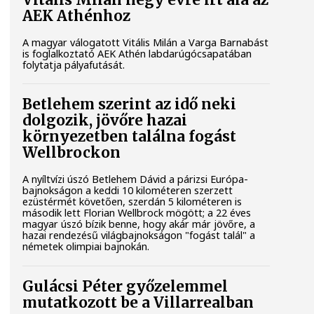
Vitális Milán négy évre írt alá az
AEK Athénhoz
A magyar válogatott Vitális Milán a Varga Barnabást
is foglalkoztató AEK Athén labdarúgócsapatában
folytatja pályafutását.
Betlehem szerint az idő neki
dolgozik, jövőre hazai
környezetben találna fogást
Wellbrockon
A nyíltvízi úszó Betlehem Dávid a párizsi Európa-
bajnokságon a keddi 10 kilométeren szerzett
ezüstérmét követően, szerdán 5 kilométeren is
második lett Florian Wellbrock mögött; a 22 éves
magyar úszó bízik benne, hogy akár már jövőre, a
hazai rendezésű világbajnokságon "fogást talál" a
németek olimpiai bajnokán.
Gulácsi Péter győzelemmel
mutatkozott be a Villarrealban