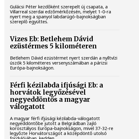
Gulácsi Péter kezdőként szerepelt új csapata, a
Villarreal szerdai edzőmérkőzésén, melyet 1-0-ra
nyert meg a spanyol labdarúgó-bajnokságban
szereplő együttes.
Vizes Eb: Betlehem Dávid
ezüstérmes 5 kilométeren
Betlehem Dávid ezüstérmet nyert szerdán a nyíltvízi
úszók 5 kilométeres versenyszámában a párizsi
Európa-bajnokságon.
Férfi kézilabda ifjúsági Eb: a
horvátok legyőzésével
negyeddöntős a magyar
válogatott
A magyar férfi ifjúsági kézilabda-válogatott
negyeddöntőbe jutott a Belgrádban zajló
korosztályos Európa-bajnokságon, mivel 37-32-re
legyőzte Horvátországot a középdöntő utolsó
fordulójában, kedden.