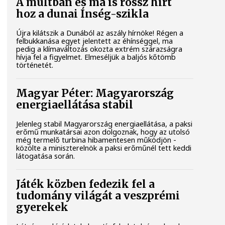
A múltban és ma is rossz hírt
hoz a dunai Ínség-szikla
Újra kilátszik a Dunából az aszály hírnöke! Régen a
felbukkanása egyet jelentett az éhínséggel, ma
pedig a klímaváltozás okozta extrém szárazságra
hívja fel a figyelmet. Elmeséljük a baljós kőtömb
történetét.
Magyar Péter: Magyarország
energiaellátása stabil
Jelenleg stabil Magyarország energiaellátása, a paksi
erőmű munkatársai azon dolgoznak, hogy az utolsó
még termelő turbina hibamentesen működjön -
közölte a miniszterelnök a paksi erőműnél tett keddi
látogatása során.
Játék közben fedezik fel a
tudomány világát a veszprémi
gyerekek