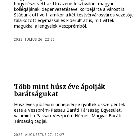
hogy részt vett az Utcazene fesztiválon, magyar
kollégájának idegenvezetésével körbejárta a várost is.
Stábunk ott volt, amikor a két testvérvárosváros vezetője
találkozott egymással és kiderült az is, mit vittek
magukkal a lengyelek Veszprémből.
2023. JÚLIUS 26. 22:56
Több mint húsz éve ápolják
barátságukat
Húsz éves jubileumi ünnepségre gyűltek össze péntek
este a Veszprém-Passau Baráti Társaság Egyesület,
valamint a Passau-Veszprém Német–Magyar Baráti
Társaság tagjai.
2022. AUGUSZTUS 27. 12:27