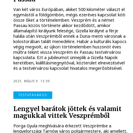
Van két város Európában, akiket 500 kilométer választ el
egymástól a földgömbön, mégis ezeréves kapcsolat köti
össze őket a történelemben. Veszprém és a német
Passau közös története akkor kezdődött, amikor
államalapító királyunk felesége, Gizella királyné a férje
halála után Veszprémből ennek a Duna-menti városnak a
kolostorában talált menedékre. Habár a kulturális kapocs
végig megvolt, az újkori történelemben huszonöt éves
múltra tekint vissza Veszprém és Passau testvérvárosi
kapcsolata. Ezt a jubileumot ünneplik a Gizella Napok
keretében, kiállításmegnyitóval, közterület elnevezésével
és a testvérvárosi kapcsolat hivatalos megerősítésével.
2025. MÁJUS 9. 13:39
TESTVÉRVÁROS
Lengyel barátok jöttek és valamit
magukkal vittek Veszprémből
Porga Gyula meghívására érkezett Veszprémbe a
lengyelországi Tarnów város polgármestere, aki amellett,