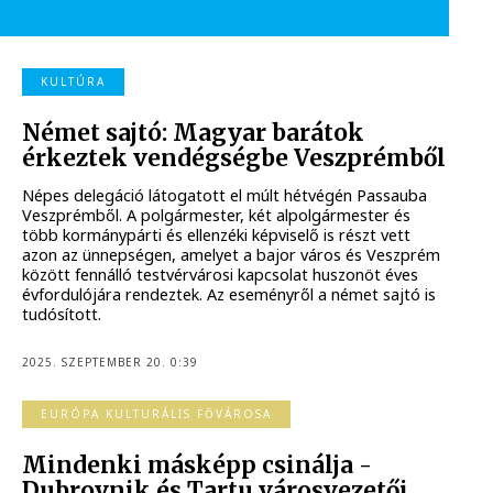
KULTÚRA
Német sajtó: Magyar barátok
érkeztek vendégségbe Veszprémből
Népes delegáció látogatott el múlt hétvégén Passauba
Veszprémből. A polgármester, két alpolgármester és
több kormánypárti és ellenzéki képviselő is részt vett
azon az ünnepségen, amelyet a bajor város és Veszprém
között fennálló testvérvárosi kapcsolat huszonöt éves
évfordulójára rendeztek. Az eseményről a német sajtó is
tudósított.
2025. SZEPTEMBER 20. 0:39
EURÓPA KULTURÁLIS FŐVÁROSA
Mindenki másképp csinálja -
Dubrovnik és Tartu városvezetői