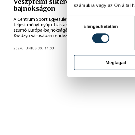
Veszprémi sikerek a szumó Európa-
számukra vagy az Ön által ha
bajnokságon
A Centrum Sport Egyesület versenyzői kiemelkedő
Hozzájárulás kiválasztása
teljesítményt nyújtottak az U15 és U18 korosztályok
Elengedhetetlen
szumó Európa-bajnokságán, melyet a lengyelországi
Kwidzyn városában rendeztek a közelmúltban.
2024. JÚNIUS 30. 11:03
Megtagad
1
2