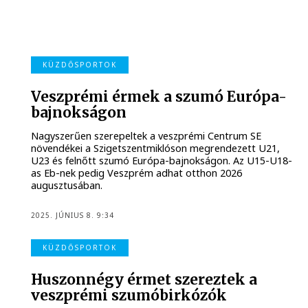
KÜZDŐSPORTOK
Veszprémi érmek a szumó Európa-
bajnokságon
Nagyszerűen szerepeltek a veszprémi Centrum SE
növendékei a Szigetszentmiklóson megrendezett U21,
U23 és felnőtt szumó Európa-bajnokságon. Az U15-U18-
as Eb-nek pedig Veszprém adhat otthon 2026
augusztusában.
2025. JÚNIUS 8. 9:34
KÜZDŐSPORTOK
Huszonnégy érmet szereztek a
veszprémi szumóbirkózók