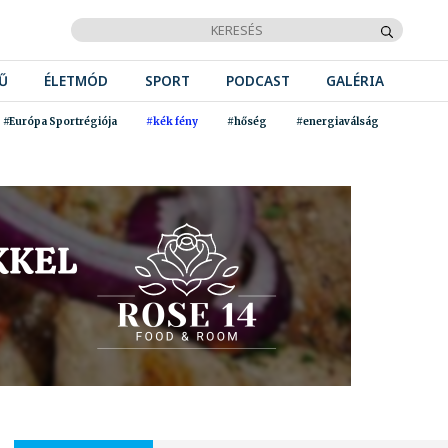
Ű
ÉLETMÓD
SPORT
PODCAST
GALÉRIA
#Európa Sportrégiója
#kék fény
#hőség
#energiaválság