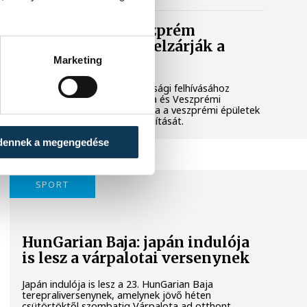
Lekapcsolják Veszprém
díszkivilágítását, elzárják a
szökőkutakat
Marketing
A kormány energiatakarékossági felhívásához
csatlakozva Veszprém városa és Veszprémi
Főegyházmegye is lekapcsolta a veszprémi épületek
és nevezetességek díszkivilágítását.
dennek a megengedése
SPORT
HunGarian Baja: japán indulója
is lesz a várpalotai versenynek
Japán indulója is lesz a 23. HunGarian Baja
terepraliversenynek, amelynek jövő héten
csütörtöktől szombatig Várpalota ad otthont.