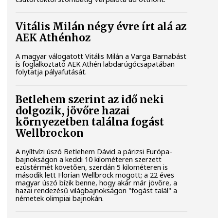
Vitális Milán négy évre írt alá az
AEK Athénhoz
A magyar válogatott Vitális Milán a Varga Barnabást
is foglalkoztató AEK Athén labdarúgócsapatában
folytatja pályafutását.
Betlehem szerint az idő neki
dolgozik, jövőre hazai
környezetben találna fogást
Wellbrockon
A nyíltvízi úszó Betlehem Dávid a párizsi Európa-
bajnokságon a keddi 10 kilométeren szerzett
ezüstérmét követően, szerdán 5 kilométeren is
második lett Florian Wellbrock mögött; a 22 éves
magyar úszó bízik benne, hogy akár már jövőre, a
hazai rendezésű világbajnokságon "fogást talál" a
németek olimpiai bajnokán.