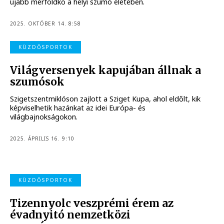
újabb mérföldkő a helyi szumó életében.
2025. OKTÓBER 14. 8:58
KÜZDŐSPORTOK
Világversenyek kapujában állnak a
szumósok
Szigetszentmiklóson zajlott a Sziget Kupa, ahol eldőlt, kik
képviselhetik hazánkat az idei Európa- és
világbajnokságokon.
2025. ÁPRILIS 16. 9:10
KÜZDŐSPORTOK
Tizennyolc veszprémi érem az
évadnyitó nemzetközi