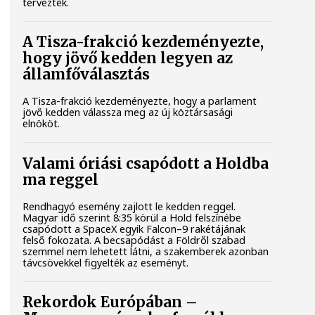
tervezték.
A Tisza-frakció kezdeményezte,
hogy jövő kedden legyen az
államfőválasztás
A Tisza-frakció kezdeményezte, hogy a parlament
jövő kedden válassza meg az új köztársasági
elnököt.
Valami óriási csapódott a Holdba
ma reggel
Rendhagyó esemény zajlott le kedden reggel.
Magyar idő szerint 8:35 körül a Hold felszínébe
csapódott a SpaceX egyik Falcon–9 rakétájának
felső fokozata. A becsapódást a Földről szabad
szemmel nem lehetett látni, a szakemberek azonban
távcsövekkel figyelték az eseményt.
Rekordok Európában –