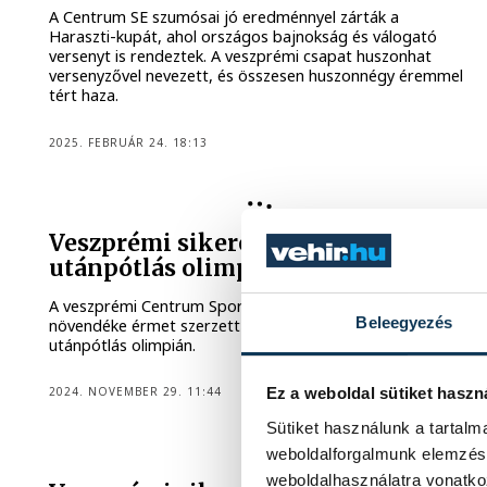
A Centrum SE szumósai jó eredménnyel zárták a
Haraszti-kupát, ahol országos bajnokság és válogató
versenyt is rendeztek. A veszprémi csapat huszonhat
versenyzővel nevezett, és összesen huszonnégy éremmel
tért haza.
2025. FEBRUÁR 24. 18:13
KÜZDŐSPORTOK
Veszprémi sikerek a szumó
utánpótlás olimpián
A veszprémi Centrum Sport Egyesület valamennyi
Beleegyezés
növendéke érmet szerzett az Érden rendezett szumó
utánpótlás olimpián.
Ez a weboldal sütiket haszn
2024. NOVEMBER 29. 11:44
Sütiket használunk a tartal
weboldalforgalmunk elemzésé
weboldalhasználatra vonatko