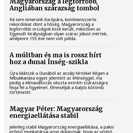
Magyarország a legforróbb,
Angliában szárazság tombol
Rá sem ismerünk Európára, kontinensszerte
rekordokat dönt a hőség. Magyarország a
legforróbb országok közé került, miközben az
Egyesült Királyságban olyan száraz júliust mértek,
amilyenre 155 éve nem volt példa.
A múltban és ma is rossz hírt
hoz a dunai Ínség-szikla
Újra kilátszik a Dunából az aszály hírnöke! Régen a
felbukkanása egyet jelentett az éhínséggel, ma
pedig a klímaváltozás okozta extrém szárazságra
hívja fel a figyelmet. Elmeséljük a baljós kőtömb
történetét.
Magyar Péter: Magyarország
energiaellátása stabil
Jelenleg stabil Magyarország energiaellátása, a paksi
erőmű munkatársai azon dolgoznak, hogy az utolsó