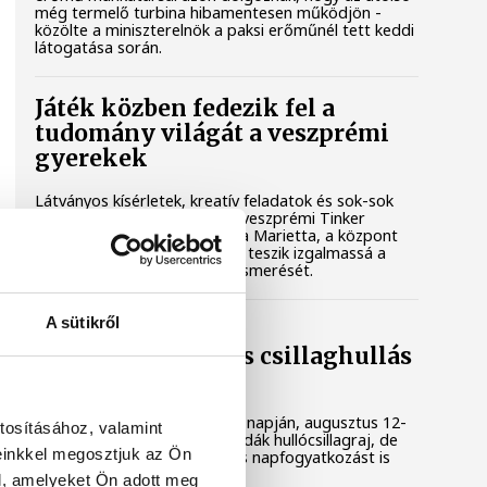
még termelő turbina hibamentesen működjön -
közölte a miniszterelnök a paksi erőműnél tett keddi
látogatása során.
Játék közben fedezik fel a
tudomány világát a veszprémi
gyerekek
Látványos kísérletek, kreatív feladatok és sok-sok
élmény várja a gyerekeket a veszprémi Tinker
Labsben. Videónkban Balassa Marietta, a központ
vezetője mutatja be, hogyan teszik izgalmassá a
természettudományok megismerését.
A sütikről
Augusztus 12-én
napfogyatkozás és csillaghullás
is vár ránk
Az év legsűrűbb csillagászati napján, augusztus 12-
tosításához, valamint
én éjjel tetőzik majd a Perseidák hullócsillagraj, de
einkkel megosztjuk az Ön
ugyanezen a napon részleges napfogyatkozást is
meg lehet majd figyelni.
l, amelyeket Ön adott meg