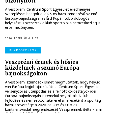
bizonyított
A veszprémi Centrum Sport Egyesület eredményes
szerepléssel hangolt a 2026-os hazai rendezésű szumó
Európa-bajnokságra: az Érd Kupán több dobogós
helyezést is szereztek a klub sportolói a nemzetközileg is
erős mezőnyben.
2026. FEBRUÁR 4. 9:57
KÜZDŐSPORTOK
Veszprémi érmek és hősies
küzdelmek a szumó Európa-
bajnokságokon
A veszprémi szumósok ismét megmutatták, hogy helyük
van Európa legjobbjai között: a Centrum Sport Egyesület
versenyzői az utánpótlás és a felnőtt korosztályok idei
Európa-bajnokságain is remekül helytálltak. A klub
fejlődése és nemzetközi sikerei elismeréseként a sportág
hazai szövetsége a 2026-os U15 és U18-as
kontinensviadal megrendezését Veszprémnek ítélte – ami