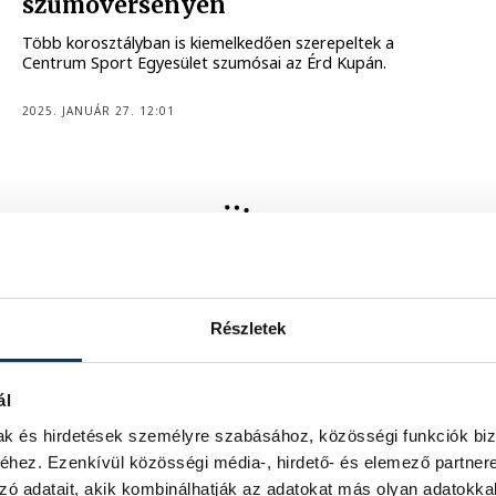
szumóversenyen
Több korosztályban is kiemelkedően szerepeltek a
Centrum Sport Egyesület szumósai az Érd Kupán.
2025. JANUÁR 27. 12:01
KÜZDŐSPORTOK
Egy centire a világbajnoki címtől a
veszprémi szumós
A Centrum SE tehetsége, Jámbor Kristóf nagy csatában
Részletek
maradt alul az U18-as korosztály döntőjében a
Lengyelországban rendezett szumó-világbajnokságon.
ál
2024. SZEPTEMBER 24. 8:02
mak és hirdetések személyre szabásához, közösségi funkciók biz
hez. Ezenkívül közösségi média-, hirdető- és elemező partner
zó adatait, akik kombinálhatják az adatokat más olyan adatokka