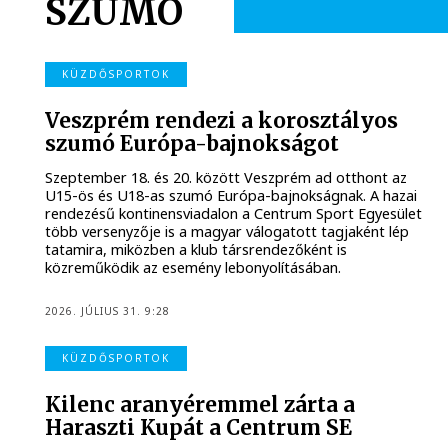
SZUMÓ
KÜZDŐSPORTOK
Veszprém rendezi a korosztályos
szumó Európa-bajnokságot
Szeptember 18. és 20. között Veszprém ad otthont az
U15-ös és U18-as szumó Európa-bajnokságnak. A hazai
rendezésű kontinensviadalon a Centrum Sport Egyesület
több versenyzője is a magyar válogatott tagjaként lép
tatamira, miközben a klub társrendezőként is
közreműködik az esemény lebonyolításában.
2026. JÚLIUS 31. 9:28
KÜZDŐSPORTOK
Kilenc aranyéremmel zárta a
Haraszti Kupát a Centrum SE