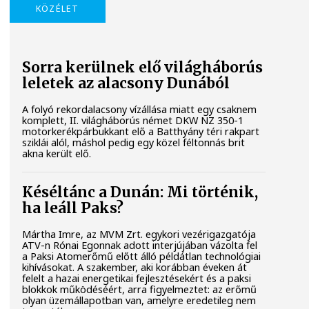
KÖZÉLET
Sorra kerülnek elő világháborús
leletek az alacsony Dunából
A folyó rekordalacsony vízállása miatt egy csaknem
komplett, II. világháborús német DKW NZ 350-1
motorkerékpárbukkant elő a Batthyány téri rakpart
sziklái alól, máshol pedig egy közel féltonnás brit
akna került elő.
Késéltánc a Dunán: Mi történik,
ha leáll Paks?
Mártha Imre, az MVM Zrt. egykori vezérigazgatója
ATV-n Rónai Egonnak adott interjújában vázolta fel
a Paksi Atomerőmű előtt álló példátlan technológiai
kihívásokat. A szakember, aki korábban éveken át
felelt a hazai energetikai fejlesztésekért és a paksi
blokkok működéséért, arra figyelmeztet: az erőmű
olyan üzemállapotban van, amelyre eredetileg nem