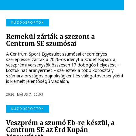
KÜZDŐSPORTOK
Remekül zárták a szezont a
Centrum SE szumósai
A Centrum Sport Egyesület szumósai eredményes
szerepléssel zárták a 2026-os idényt a Sziget Kupán: a
veszprémi versenyzők összesen 17 dobogós helyezést –
köztük hat aranyérmet – szereztek a több korosztály
számára országos bajnokságként és válogatóversenyként
is kiemelt jelentőségű viadalon.
2026. MÁJUS 7. 20:03
KÜZDŐSPORTOK
Veszprém a szumó Eb-re készül, a
Centrum SE az Érd Kupán