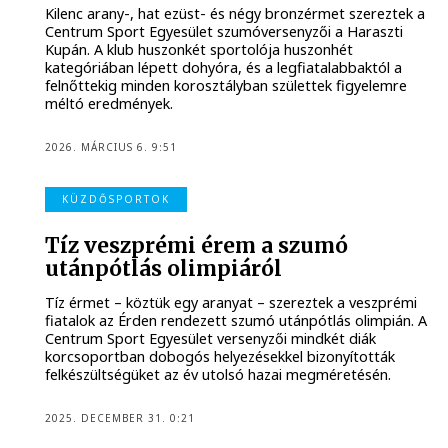
Kilenc arany-, hat ezüst- és négy bronzérmet szereztek a
Centrum Sport Egyesület szumóversenyzői a Haraszti
Kupán. A klub huszonkét sportolója huszonhét
kategóriában lépett dohyóra, és a legfiatalabbaktól a
felnőttekig minden korosztályban születtek figyelemre
méltó eredmények.
2026. MÁRCIUS 6. 9:51
KÜZDŐSPORTOK
Tíz veszprémi érem a szumó
utánpótlás olimpiáról
Tíz érmet – köztük egy aranyat – szereztek a veszprémi
fiatalok az Érden rendezett szumó utánpótlás olimpián. A
Centrum Sport Egyesület versenyzői mindkét diák
korcsoportban dobogós helyezésekkel bizonyították
felkészültségüket az év utolsó hazai megméretésén.
2025. DECEMBER 31. 0:21