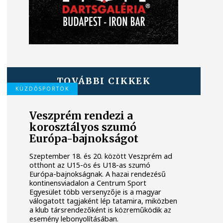
TOVÁBBI CIKKEK
KÜZDŐSPORTOK
Veszprém rendezi a
korosztályos szumó
Európa-bajnokságot
Szeptember 18. és 20. között Veszprém ad
otthont az U15-ös és U18-as szumó
Európa-bajnokságnak. A hazai rendezésű
kontinensviadalon a Centrum Sport
Egyesület több versenyzője is a magyar
válogatott tagjaként lép tatamira, miközben
a klub társrendezőként is közreműködik az
esemény lebonyolításában.