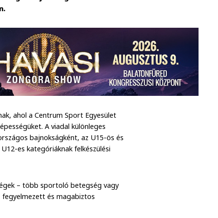
n.
nak, ahol a Centrum Sport Egyesület
képességüket. A viadal különleges
a országos bajnokságként, az U15-ös és
U12-es kategóriáknak felkészülési
ségek – több sportoló betegség vagy
k, fegyelmezett és magabiztos