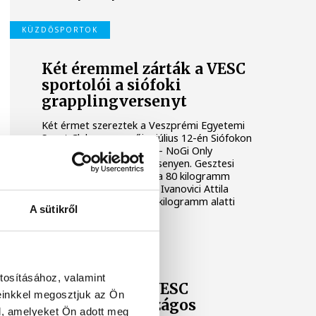
KÜZDŐSPORTOK
Két éremmel zárták a VESC
sportolói a siófoki
grapplingversenyt
Két érmet szereztek a Veszprémi Egyetemi
Sport Club versenyzői a július 12-én Siófokon
rendezett Siófok Brawls – NoGi Only
Submission grapplingversenyen. Gesztesi
Ádám aranyérmet nyert a 80 kilogramm
feletti kategóriában, míg Ivanovici Attila
bronzéremmel zárt a 80 kilogramm alatti
A sütikről
kezdők mezőnyében.
VESC
tosításához, valamint
Remekeltek a VESC
einkkel megosztjuk az Ön
birkózói az országos
l, amelyeket Ön adott meg