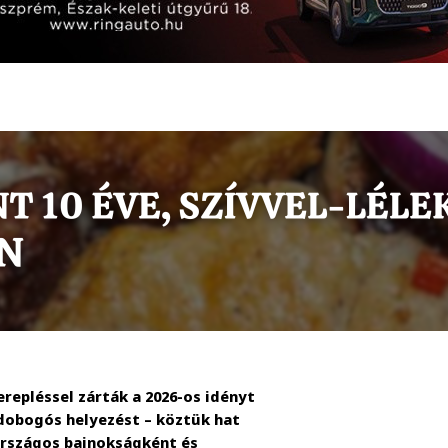
epléssel zárták a 2026-os idényt
 dobogós helyezést – köztük hat
országos bajnokságként és