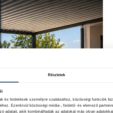
Részletek
ál
mak és hirdetések személyre szabásához, közösségi funkciók biz
hez. Ezenkívül közösségi média-, hirdető- és elemező partner
zó adatait, akik kombinálhatják az adatokat más olyan adatokka