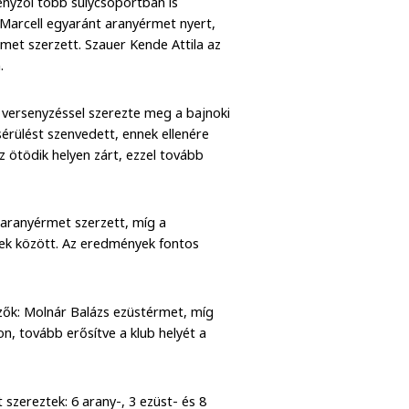
nyzői több súlycsoportban is
Marcell egyaránt aranyérmet nyert,
et szerzett. Szauer Kende Attila az
.
versenyzéssel szerezte meg a bajnoki
érülést szenvedett, ennek ellenére
z ötödik helyen zárt, ezzel tovább
 aranyérmet szerzett, míg a
ek között. Az eredmények fontos
zők: Molnár Balázs ezüstérmet, míg
, tovább erősítve a klub helyét a
szereztek: 6 arany-, 3 ezüst- és 8