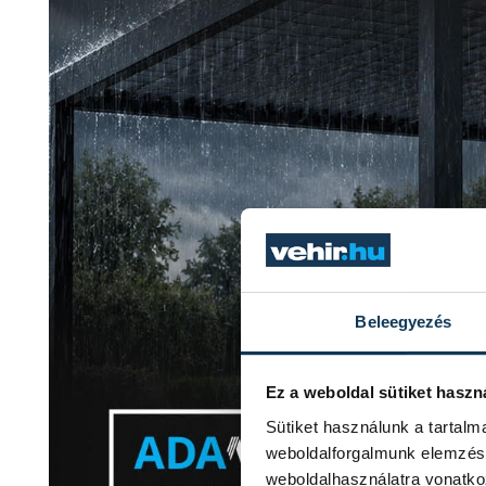
Beleegyezés
Ez a weboldal sütiket haszn
Sütiket használunk a tartal
weboldalforgalmunk elemzésé
weboldalhasználatra vonatko