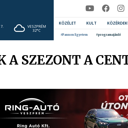
KÖZÉLET
KULT
KÖZÉRDEK
7.
VESZPRÉM
32°C
#Pannon Egyetem
#programajánló
 A SZEZONT A CEN