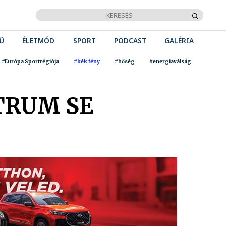
Ű
ÉLETMÓD
SPORT
PODCAST
GALÉRIA
#Európa Sportrégiója
#kék fény
#hőség
#energiaválság
TRUM SE