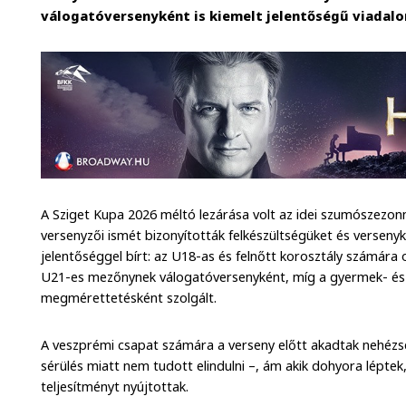
válogatóversenyként is kiemelt jelentőségű viadalo
A Sziget Kupa 2026 méltó lezárása volt az idei szumószezon
versenyzői ismét bizonyították felkészültségüket és verseny
jelentőséggel bírt: az U18-as és felnőtt korosztály számár
U21-es mezőnynek válogatóversenyként, míg a gyermek- és 
megmérettetésként szolgált.
A veszprémi csapat számára a verseny előtt akadtak nehéz
sérülés miatt nem tudott elindulni –, ám akik dohyora lépte
teljesítményt nyújtottak.