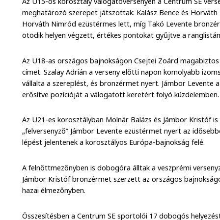
Az U15-ös korosztály válogatóversenyén a Centrum SE verse
meghatározó szerepet játszottak: Kalász Bence és Horváth 
Horváth Nimród ezüstérmes lett, míg Takó Levente bronzérm
ötödik helyen végzett, értékes pontokat gyűjtve a ranglistán
Az U18-as országos bajnokságon Csejtei Zoárd magabiztos 
címet. Szalay Adrián a verseny előtti napon komolyabb izoms
vállalta a szereplést, és bronzérmet nyert. Jámbor Levente a
erősítve pozícióját a válogatott keretért folyó küzdelemben.
Az U21-es korosztályban Molnár Balázs és Jámbor Kristóf is
„felversenyző” Jámbor Levente ezüstérmet nyert az idősebb
lépést jelentenek a korosztályos Európa-bajnokság felé.
A felnőttmezőnyben is dobogóra álltak a veszprémi verseny
Jámbor Kristóf bronzérmet szerzett az országos bajnokságon
hazai élmezőnyben.
Összesítésben a Centrum SE sportolói 17 dobogós helyezést 