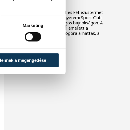
bajnokságon
Két magyar bajnoki címet és két ezüstérmet
szereztek a Veszprémi Egyetemi Sport Club
birkózói a 2026-os országos bajnokságon. A
Marketing
veszprémi klub versenyzői emellett a
csapatversenyben is dobogóra állhattak, a
harmadik helyen zártak.
dennek a megengedése