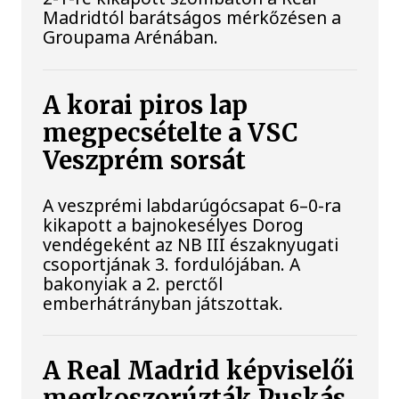
Madridtól barátságos mérkőzésen a
Groupama Arénában.
A korai piros lap
megpecsételte a VSC
Veszprém sorsát
A veszprémi labdarúgócsapat 6–0-ra
kikapott a bajnokesélyes Dorog
vendégeként az NB III északnyugati
csoportjának 3. fordulójában. A
bakonyiak a 2. perctől
emberhátrányban játszottak.
A Real Madrid képviselői
megkoszorúzták Puskás