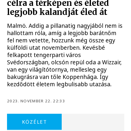
célra a térképen és életed
legjobb kalandját éled át
Malmö. Addig a pillanatig nagyjából nem is
hallottam róla, amíg a legjobb barátnőm
fel nem vetette, hozzunk még össze egy
külföldi utat novemberben. Kevésbé
felkapott tengerparti város
Svédországban, olcsón repül oda a Wizzair,
van egy világítótornya, mellesleg egy
bakugrásra van tőle Koppenhága. Így
kezdődött életem legbulisabb utazása.
2023. NOVEMBER 22. 22:33
KÖZÉLET