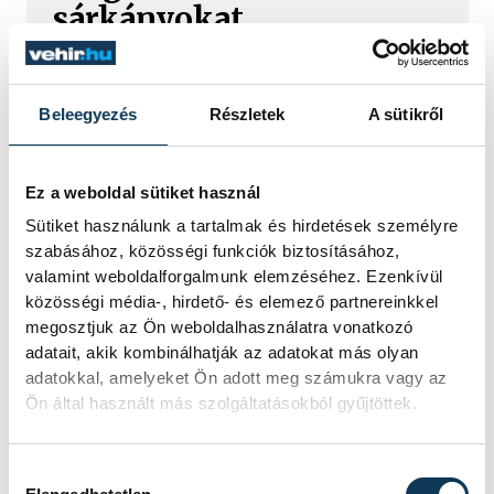
sárkányokat
A dobok ritmusára evező csapatok
népesítették be szombaton a Tagore
Beleegyezés
Részletek
A sütikről
sétány előtti partszakaszt. Az Európa
Sportrégiója 2026 programsorozat
részeként megrendezett Sárkányhajó
Kupán civil, céges, sportegyesületi és
Ez a weboldal sütiket használ
belügyi egységek csaptak össze a
Sütiket használunk a tartalmak és hirdetések személyre
vízen.
szabásához, közösségi funkciók biztosításához,
valamint weboldalforgalmunk elemzéséhez. Ezenkívül
közösségi média-, hirdető- és elemező partnereinkkel
Baka Andrást jelöli
megosztjuk az Ön weboldalhasználatra vonatkozó
adatait, akik kombinálhatják az adatokat más olyan
államfőnek a Tisza
adatokkal, amelyeket Ön adott meg számukra vagy az
parlamenti frakciója
Ön által használt más szolgáltatásokból gyűjtöttek.
Baka Andrást, a Legfelsőbb Bíróság
korábbi elnökét jelöli köztársasági
Hozzájárulás kiválasztása