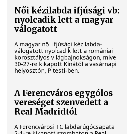
Női kézilabda ifjúsági vb:
nyolcadik lett a magyar
válogatott
A magyar női ifjúsági kézilabda-
válogatott nyolcadik lett a romániai
korosztályos világbajnokságon, mivel
30-27-re kikapott Kínától a vasárnapi
helyosztón, Pitesti-ben.
A Ferencváros egygólos
vereséget szenvedett a
Real Madridtól
A Ferencvárosi TC labdarúgócsapata
2-1-re kikapott szombaton a Real