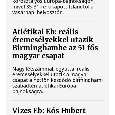
korosztályos Európa-bajnokságon,
mivel 35-31-re kikapott Izlandtól a
vasárnapi helyosztón.
Atlétikai Eb: reális
éremesélyekkel utazik
Birminghambe az 51 fős
magyar csapat
Nagy létszámmal, egyúttal reális
éremesélyekkel utazik a magyar
csapat a hétfőn kezdődő birminghami
szabadtéri atlétikai Európa-
bajnokságra.
Vizes Eb: Kós Hubert