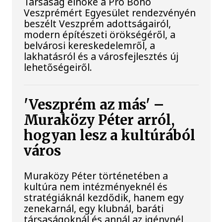
Társaság elnöke a Pro Bono
Veszprémért Egyesület rendezvényén
beszélt Veszprém adottságairól,
modern építészeti örökségéről, a
belvárosi kereskedelemről, a
lakhatásról és a városfejlesztés új
lehetőségeiről.
'Veszprém az más' –
Muraközy Péter arról,
hogyan lesz a kultúrából
város
Muraközy Péter történetében a
kultúra nem intézményeknél és
stratégiáknál kezdődik, hanem egy
zenekarnál, egy klubnál, baráti
társaságoknál és annál az igénynél,