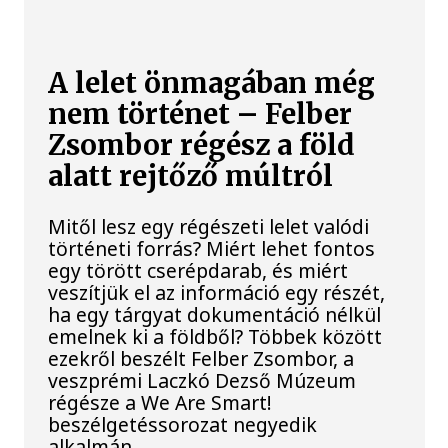
A lelet önmagában még
nem történet – Felber
Zsombor régész a föld
alatt rejtőző múltról
Mitől lesz egy régészeti lelet valódi
történeti forrás? Miért lehet fontos
egy törött cserépdarab, és miért
veszítjük el az információ egy részét,
ha egy tárgyat dokumentáció nélkül
emelnek ki a földből? Többek között
ezekről beszélt Felber Zsombor, a
veszprémi Laczkó Dezső Múzeum
régésze a We Are Smart!
beszélgetéssorozat negyedik
alkalmán.