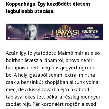
Koppenhága. Így kezdődött életem
legbulisabb utazása.
Aztán így folytatódott: Malmö már az első
boltban levesz a lábamról, ahova némi
harapnivalóért meg buszjegyért ugrunk
be. A hely igazából semmi extra, mintha
csak a benzinkút shopjában álltunk volna
meg, de a kissé zavarba ejtő fikabröd
táblával ékesített pékáru részleg mennyei
csodát rejt. Pár koronáért rögtön a svéd