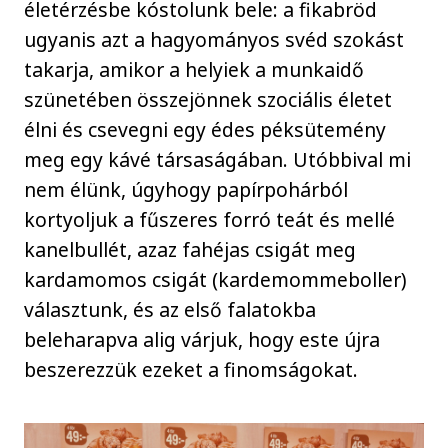
életérzésbe kóstolunk bele: a fikabröd
ugyanis azt a hagyományos svéd szokást
takarja, amikor a helyiek a munkaidő
szünetében összejönnek szociális életet
élni és csevegni egy édes péksütemény
meg egy kávé társaságában. Utóbbival mi
nem élünk, úgyhogy papírpohárból
kortyoljuk a fűszeres forró teát és mellé
kanelbullét, azaz fahéjas csigát meg
kardamomos csigát (kardemommeboller)
választunk, és az első falatokba
beleharapva alig várjuk, hogy este újra
beszerezzük ezeket a finomságokat.