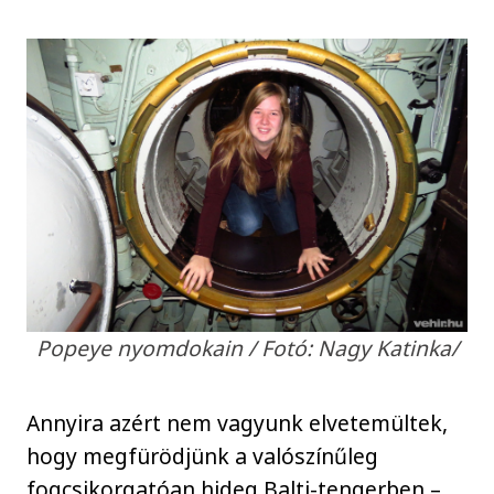
Popeye nyomdokain / Fotó: Nagy Katinka/
Annyira azért nem vagyunk elvetemültek,
hogy megfürödjünk a valószínűleg
fogcsikorgatóan hideg Balti-tengerben –