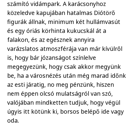
számító vidámpark. A karácsonyhoz
közeledve kapujában hatalmas Diótörő
figurák állnak, minimum két hullámvasút
és egy óriás körhinta kukucskál át a
falakon, és az egésznek annyira
varázslatos atmoszférája van már kívülről
is, hogy bár józanságot színlelve
megegyezünk, hogy csak akkor megyünk
be, ha a városnézés után még marad időnk
az esti járatig, no meg pénzünk, hiszen
nem éppen olcsó mulatságról van szó,
valójában mindketten tudjuk, hogy végül
úgyis itt kötünk ki, borsos belépő ide vagy
oda.