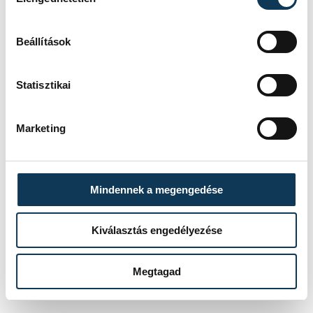
téve, hogy egyszer még visszatérünk ide.
Beállítások
Statisztikai
Marketing
Mindennek a megengedése
Kiválasztás engedélyezése
A koppenhágai Tivoli Gardens megannyi
Megtagad
csodát rejt