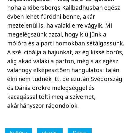
noha a Ribersborgs Kallbadhusban egész
évben lehet fürödni benne, akár
meztelenül is, ha valaki erre vágyik. Mi
megelégszünk azzal, hogy kiüljünk a
mólóra és a parti homokban sétálgassunk.
A szél cibálja a hajunkat, az ég kissé borús,
alig akad valaki a parton, mégis az egész
valahogy elképesztően hangulatos: talán
élni nem tudnék itt, de ezután Svédország
és Dánia örökre melegséggel és
kacagással tölti meg a szívemet,
akárhányszor rágondolok.
kultúra
utazás
Dánia