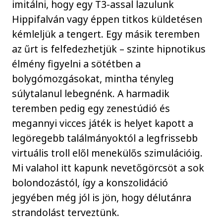
imitálni, hogy egy T3-assal lazulunk
Hippifalván vagy éppen titkos küldetésen
kémleljük a tengert. Egy másik teremben
az űrt is felfedezhetjük – szinte hipnotikus
élmény figyelni a sötétben a
bolygómozgásokat, mintha tényleg
súlytalanul lebegnénk. A harmadik
teremben pedig egy zenestúdió és
megannyi vicces játék is helyet kapott a
legöregebb találmányoktól a legfrissebb
virtuális troll elől menekülős szimulációig.
Mi valahol itt kapunk nevetőgörcsöt a sok
bolondozástól, így a konszolidáció
jegyében még jól is jön, hogy délutánra
strandolást terveztünk.