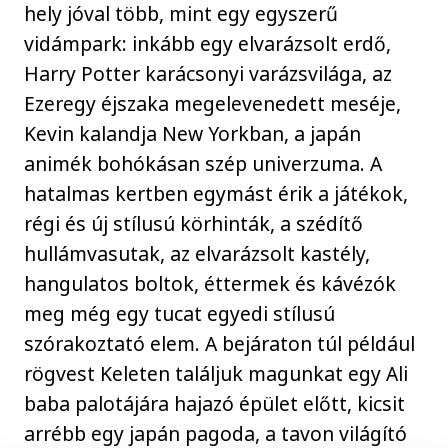
hely jóval több, mint egy egyszerű
vidámpark: inkább egy elvarázsolt erdő,
Harry Potter karácsonyi varázsvilága, az
Ezeregy éjszaka megelevenedett meséje,
Kevin kalandja New Yorkban, a japán
animék bohókásan szép univerzuma. A
hatalmas kertben egymást érik a játékok,
régi és új stílusú körhinták, a szédítő
hullámvasutak, az elvarázsolt kastély,
hangulatos boltok, éttermek és kávézók
meg még egy tucat egyedi stílusú
szórakoztató elem. A bejáraton túl például
rögvest Keleten találjuk magunkat egy Ali
baba palotájára hajazó épület előtt, kicsit
arrébb egy japán pagoda, a tavon világító