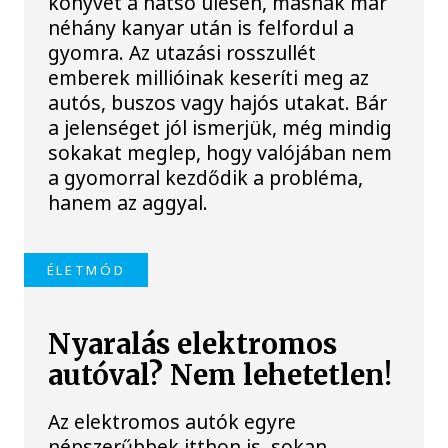
könyvet a hátsó ülésen, másnak már
néhány kanyar után is felfordul a
gyomra. Az utazási rosszullét
emberek millióinak keseríti meg az
autós, buszos vagy hajós utakat. Bár
a jelenséget jól ismerjük, még mindig
sokakat meglep, hogy valójában nem
a gyomorral kezdődik a probléma,
hanem az aggyal.
ÉLETMÓD
Nyaralás elektromos
autóval? Nem lehetetlen!
Az elektromos autók egyre
népszerűbbek itthon is, sokan