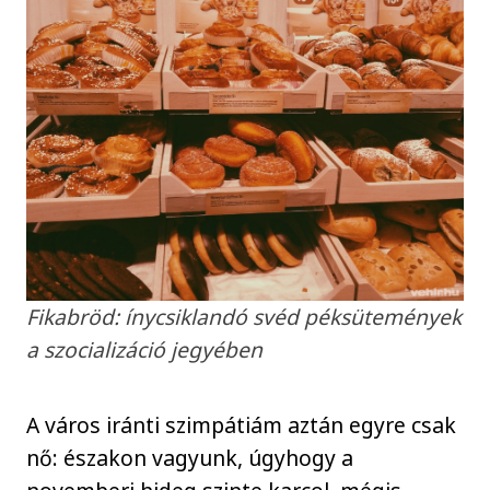
Fikabröd: ínycsiklandó svéd péksütemények
a szocializáció jegyében
A város iránti szimpátiám aztán egyre csak
nő: északon vagyunk, úgyhogy a