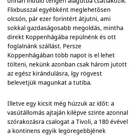
onnan induló tengeri alagútba csatlakozik.
Flixbusszal egyébként meglehetősen
olcsón, pár ezer forintért átjutni, ami
sokkal gazdaságosabb megoldás, mintha
direkt Koppenhágába repülnénk és ott
foglalnánk szállást. Persze
Koppenhágában több napot is el lehet
tölteni, nekünk azonban csak három jutott
az egész kirándulásra, így rögvest
belevetjük magunkat a tutiba.
Illetve egy kicsit még húzzuk az időt: a
vasútállomás ajtaján kilépve szinte azonnal
szórakozásra csalogat a Tivoli, a 180 évével
a kontinens egyik legöregebbjének