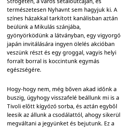
Strogeten, a város sétálóutcáján, és
természetesen Nyhavnt sem hagyjuk ki. A
színes házakkal tarkított kanálisban aztán
beülünk a Mikulás szánjába,
gyönyörködünk a látványban, egy vigyorgó
japán invitálására ingyen ölelés akcióban
veszünk részt és egy groggal, vagyis helyi
forralt borral is koccintunk egymás
egészségére.
Hogy-hogy nem, még bőven akad időnk a
buszig, úgyhogy visszafelé beállunk mi is a
Tivoli előtt kígyózó sorba, és aztán egyből
leesik az állunk a csodálattól, ahogy sikerül
megváltani a jegyünket és bejutunk. Ez a