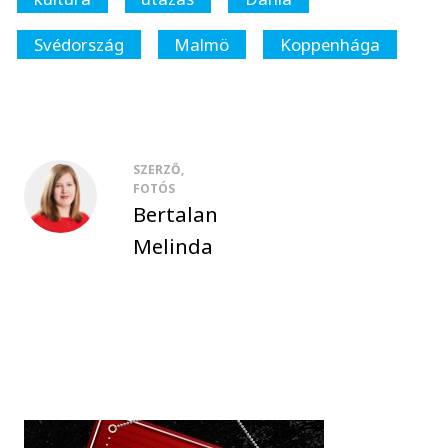
Svédország
Malmö
Koppenhága
SZERZŐ,
FOTÓS
Bertalan
Melinda