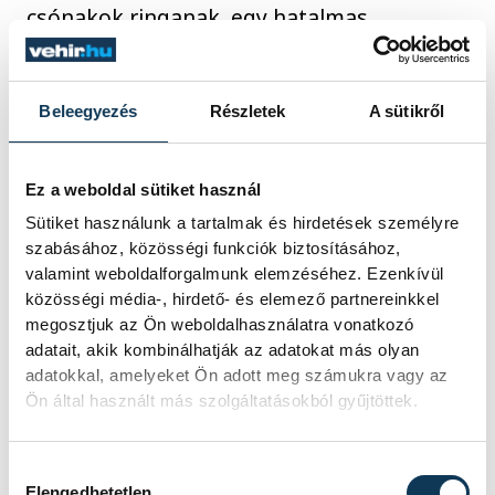
csónakok ringanak, egy hatalmas
gőzmozdonyból füst pöfög, és persze
étkezőkocsik is vannak rajta minden
Beleegyezés
Részletek
A sütikről
finomsággal, mindezt pedig még megfejeli
a fákat lepő műhó. Egy egész nap sem
lenne elég arra, hogy mindent
Ez a weboldal sütiket használ
végignézzünk és kipróbáljunk, a különböző
Sütiket használunk a tartalmak és hirdetések személyre
színházi előadásokról nem is beszélve, és a
szabásához, közösségi funkciók biztosításához,
valamint weboldalforgalmunk elemzéséhez. Ezenkívül
pénztárcánk sem bírná a dőzsölést, de
közösségi média-, hirdető- és elemező partnereinkkel
azért a Démon nevű hullámvasutat nem
megosztjuk az Ön weboldalhasználatra vonatkozó
hagyjuk ki. Kétszer is átfordulunk fejjel
adatait, akik kombinálhatják az adatokat más olyan
adatokkal, amelyeket Ön adott meg számukra vagy az
lefelé, és megszámlálhatatlanul sok képet
Ön által használt más szolgáltatásokból gyűjtöttek.
készítünk a sötétedés után fényárban úszó
látványosságokról, aztán fájó szívvel, de
Hozzájárulás kiválasztása
búcsút veszünk a parktól, szent ígéretet
Elengedhetetlen