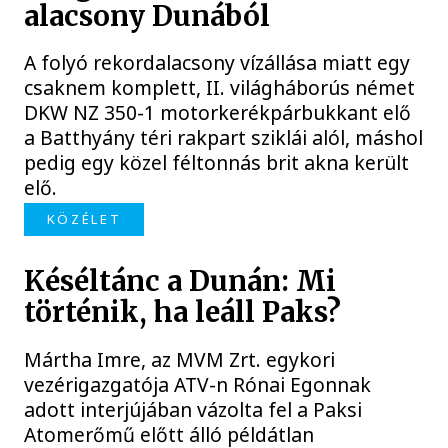
alacsony Dunából
A folyó rekordalacsony vízállása miatt egy
csaknem komplett, II. világháborús német
DKW NZ 350-1 motorkerékpárbukkant elő
a Batthyány téri rakpart sziklái alól, máshol
pedig egy közel féltonnás brit akna került
elő.
KÖZÉLET
Késéltánc a Dunán: Mi
történik, ha leáll Paks?
Mártha Imre, az MVM Zrt. egykori
vezérigazgatója ATV-n Rónai Egonnak
adott interjújában vázolta fel a Paksi
Atomerőmű előtt álló példátlan