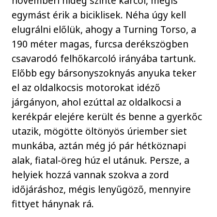
novemberi hideg szinte karcol, mégis
egymást érik a biciklisek. Néha úgy kell
elugrálni előlük, ahogy a Turning Torso, a
190 méter magas, furcsa derékszögben
csavarodó felhőkarcoló irányába tartunk.
Előbb egy bársonyszoknyás anyuka teker
el az oldalkocsis motorokat idéző
járgányon, ahol ezúttal az oldalkocsi a
kerékpár elejére került és benne a gyerkőc
utazik, mögötte öltönyös úriember siet
munkába, aztán még jó pár hétköznapi
alak, fiatal-öreg húz el utánuk. Persze, a
helyiek hozzá vannak szokva a zord
időjáráshoz, mégis lenyűgöző, mennyire
fittyet hánynak rá.