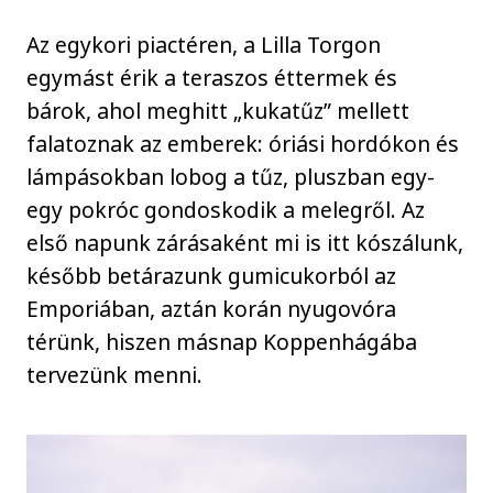
Az egykori piactéren, a Lilla Torgon
egymást érik a teraszos éttermek és
bárok, ahol meghitt „kukatűz” mellett
falatoznak az emberek: óriási hordókon és
lámpásokban lobog a tűz, pluszban egy-
egy pokróc gondoskodik a melegről. Az
első napunk zárásaként mi is itt kószálunk,
később betárazunk gumicukorból az
Emporiában, aztán korán nyugovóra
térünk, hiszen másnap Koppenhágába
tervezünk menni.