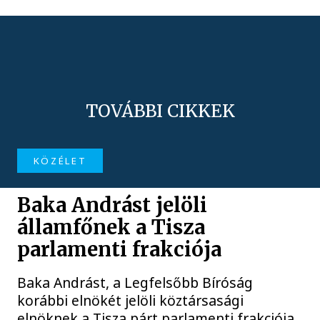
TOVÁBBI CIKKEK
KÖZÉLET
Baka Andrást jelöli
államfőnek a Tisza
parlamenti frakciója
Baka Andrást, a Legfelsőbb Bíróság
korábbi elnökét jelöli köztársasági
elnöknek a Tisza párt parlamenti frakciója.