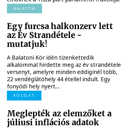
BALATON
Egy furcsa halkonzerv lett
az Év Strandétele -
mutatjuk!
A Balatoni Kör idén tizenkettedik
alkalommal hirdette meg az év strandétele
versenyt, amelyre minden eddiginél több,
22 vendéglátóhely 44 étellel indult. Egy
fonyódi hely nyert...
KÖZÉLET
Meglepték az elemzőket a
júliusi inflációs adatok