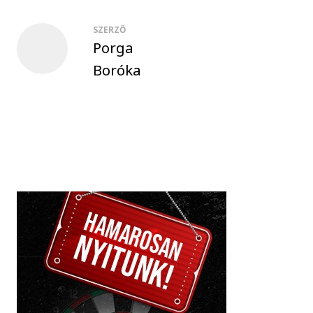
SZERZŐ
Porga
Boróka