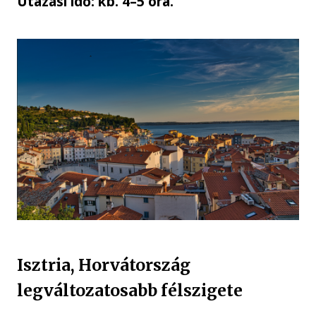
Utazási idő: kb. 4–5 óra.
Isztria, Horvátország
legváltozatosabb félszigete