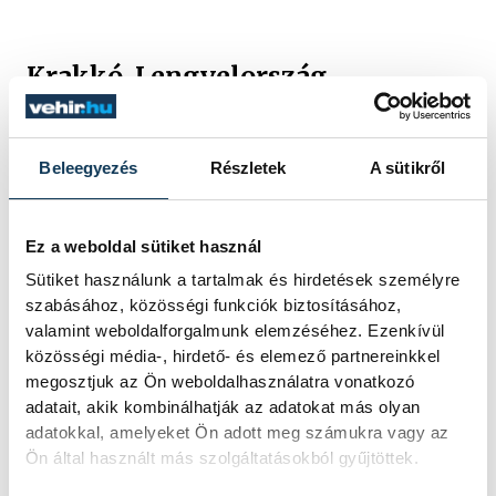
Krakkó, Lengyelország
gyöngyszeme
Beleegyezés
Részletek
A sütikről
Krakkó Európa egyik legszebb történelmi
városa. A középkori főtér, a Wawel királyi
Ez a weboldal sütiket használ
vár, a hangulatos utcák és a pezsgő
Sütiket használunk a tartalmak és hirdetések személyre
kávéházi élet minden évszakban
szabásához, közösségi funkciók biztosításához,
különleges élményt nyújtanak.
valamint weboldalforgalmunk elemzéséhez. Ezenkívül
közösségi média-, hirdető- és elemező partnereinkkel
megosztjuk az Ön weboldalhasználatra vonatkozó
A város kiváló kiindulópont a Wieliczkai
adatait, akik kombinálhatják az adatokat más olyan
adatokkal, amelyeket Ön adott meg számukra vagy az
sóbánya meglátogatásához is, amely az
Ön által használt más szolgáltatásokból gyűjtöttek.
UNESCO világörökség része. A kedvező