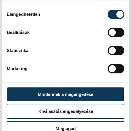
árak miatt Krakkó különösen jó választás
Hozzájárulás kiválasztása
azoknak, akik sok élményt szeretnének
Elengedhetetlen
mérsékelt költségvetésből.
Beállítások
Utazási idő: kb. 6,5–7 óra.
Statisztikai
Marketing
Mindennek a megengedése
Kiválasztás engedélyezése
Megtagad