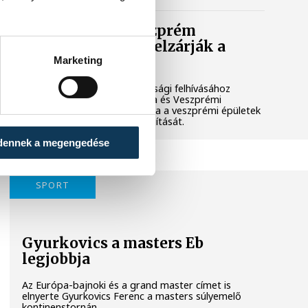
Lekapcsolják Veszprém
díszkivilágítását, elzárják a
szökőkutakat
Marketing
A kormány energiatakarékossági felhívásához
csatlakozva Veszprém városa és Veszprémi
Főegyházmegye is lekapcsolta a veszprémi épületek
és nevezetességek díszkivilágítását.
dennek a megengedése
SPORT
Gyurkovics a masters Eb
legjobbja
Az Európa-bajnoki és a grand master címet is
elnyerte Gyurkovics Ferenc a masters súlyemelő
kontinenstornán.