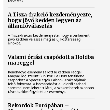
tervezték.
A Tisza-frakció kezdeményezte,
hogy jövő kedden legyen az
államfőválasztás
A Tisza-frakció kezdeményezte, hogy a parlament
jövő kedden válassza meg az új köztársasági
elnököt.
Valami óriási csapódott a Holdba
ma reggel
Rendhagyó esemény zajlott le kedden reggel.
Magyar idő szerint 8:35 körül a Hold felszínébe
csapódott a SpaceX egyik Falcon–9 rakétájának
felső fokozata. A becsapódást a Földről szabad
szemmel nem lehetett látni, a szakemberek azonban
távcsövekkel figyelték az eseményt.
Rekordok Európában –