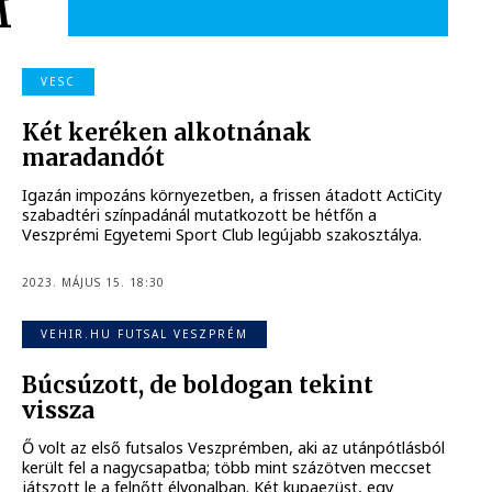
M
VESC
Két keréken alkotnának
maradandót
Igazán impozáns környezetben, a frissen átadott ActiCity
szabadtéri színpadánál mutatkozott be hétfőn a
Veszprémi Egyetemi Sport Club legújabb szakosztálya.
2023. MÁJUS 15. 18:30
VEHIR.HU FUTSAL VESZPRÉM
Búcsúzott, de boldogan tekint
vissza
Ő volt az első futsalos Veszprémben, aki az utánpótlásból
került fel a nagycsapatba; több mint százötven meccset
játszott le a felnőtt élvonalban. Két kupaezüst, egy