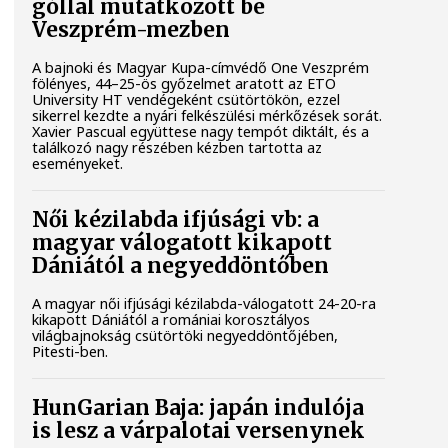
góllal mutatkozott be
Veszprém-mezben
A bajnoki és Magyar Kupa-címvédő One Veszprém
fölényes, 44–25-ös győzelmet aratott az ETO
University HT vendégeként csütörtökön, ezzel
sikerrel kezdte a nyári felkészülési mérkőzések sorát.
Xavier Pascual együttese nagy tempót diktált, és a
találkozó nagy részében kézben tartotta az
eseményeket.
Női kézilabda ifjúsági vb: a
magyar válogatott kikapott
Dániától a negyeddöntőben
A magyar női ifjúsági kézilabda-válogatott 24-20-ra
kikapott Dániától a romániai korosztályos
világbajnokság csütörtöki negyeddöntőjében,
Pitesti-ben.
HunGarian Baja: japán indulója
is lesz a várpalotai versenynek