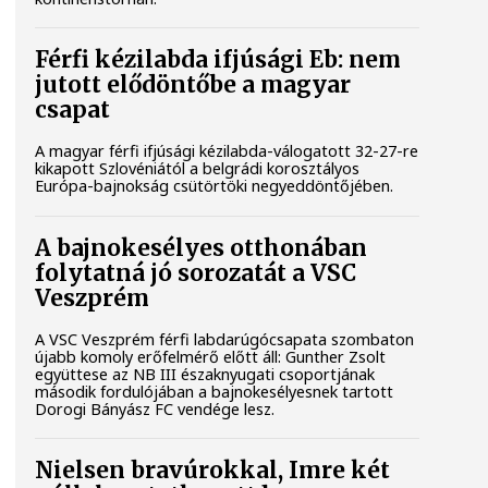
Férfi kézilabda ifjúsági Eb: nem
jutott elődöntőbe a magyar
csapat
A magyar férfi ifjúsági kézilabda-válogatott 32-27-re
kikapott Szlovéniától a belgrádi korosztályos
Európa-bajnokság csütörtöki negyeddöntőjében.
A bajnokesélyes otthonában
folytatná jó sorozatát a VSC
Veszprém
A VSC Veszprém férfi labdarúgócsapata szombaton
újabb komoly erőfelmérő előtt áll: Gunther Zsolt
együttese az NB III északnyugati csoportjának
második fordulójában a bajnokesélyesnek tartott
Dorogi Bányász FC vendége lesz.
Nielsen bravúrokkal, Imre két