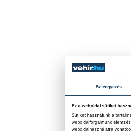
Beleegyezés
Ez a weboldal sütiket haszn
Sütiket használunk a tartal
weboldalforgalmunk elemzésé
weboldalhasználatra vonatko