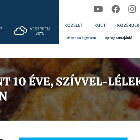
KÖZÉLET
KULT
KÖZÉRDEK
VESZPRÉM
7.
30°C
#Pannon Egyetem
#programajánló