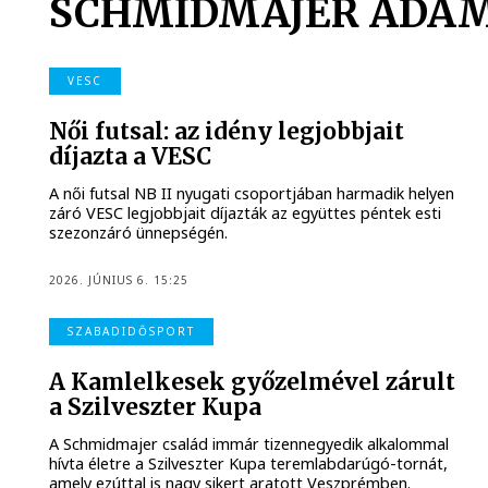
SCHMIDMAJER ÁDÁ
VESC
Női futsal: az idény legjobbjait
díjazta a VESC
A női futsal NB II nyugati csoportjában harmadik helyen
záró VESC legjobbjait díjazták az együttes péntek esti
szezonzáró ünnepségén.
2026. JÚNIUS 6. 15:25
SZABADIDŐSPORT
A Kamlelkesek győzelmével zárult
a Szilveszter Kupa
A Schmidmajer család immár tizennegyedik alkalommal
hívta életre a Szilveszter Kupa teremlabdarúgó-tornát,
amely ezúttal is nagy sikert aratott Veszprémben.