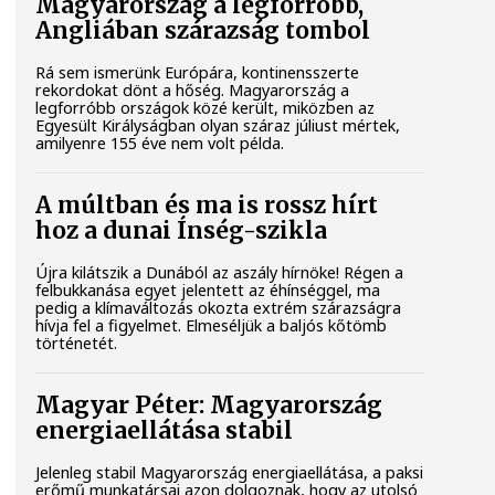
Magyarország a legforróbb,
Angliában szárazság tombol
Rá sem ismerünk Európára, kontinensszerte
rekordokat dönt a hőség. Magyarország a
legforróbb országok közé került, miközben az
Egyesült Királyságban olyan száraz júliust mértek,
amilyenre 155 éve nem volt példa.
A múltban és ma is rossz hírt
hoz a dunai Ínség-szikla
Újra kilátszik a Dunából az aszály hírnöke! Régen a
felbukkanása egyet jelentett az éhínséggel, ma
pedig a klímaváltozás okozta extrém szárazságra
hívja fel a figyelmet. Elmeséljük a baljós kőtömb
történetét.
Magyar Péter: Magyarország
energiaellátása stabil
Jelenleg stabil Magyarország energiaellátása, a paksi
erőmű munkatársai azon dolgoznak, hogy az utolsó