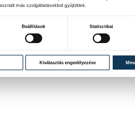
sznált más szolgáltatásokból gyűjtöttek.
Beállítások
Statisztikai
Kiválasztás engedélyezése
Min