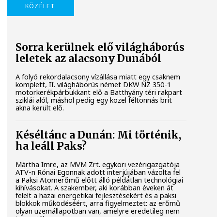
KÖZÉLET
Sorra kerülnek elő világháborús
leletek az alacsony Dunából
A folyó rekordalacsony vízállása miatt egy csaknem
komplett, II. világháborús német DKW NZ 350-1
motorkerékpárbukkant elő a Batthyány téri rakpart
sziklái alól, máshol pedig egy közel féltonnás brit
akna került elő.
Késéltánc a Dunán: Mi történik,
ha leáll Paks?
Mártha Imre, az MVM Zrt. egykori vezérigazgatója
ATV-n Rónai Egonnak adott interjújában vázolta fel
a Paksi Atomerőmű előtt álló példátlan technológiai
kihívásokat. A szakember, aki korábban éveken át
felelt a hazai energetikai fejlesztésekért és a paksi
blokkok működéséért, arra figyelmeztet: az erőmű
olyan üzemállapotban van, amelyre eredetileg nem