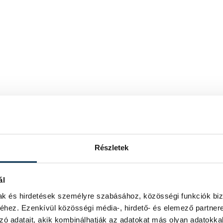
Részletek
ál
mak és hirdetések személyre szabásához, közösségi funkciók biz
hez. Ezenkívül közösségi média-, hirdető- és elemező partner
zó adatait, akik kombinálhatják az adatokat más olyan adatokka