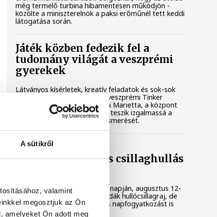
még termelő turbina hibamentesen működjön -
közölte a miniszterelnök a paksi erőműnél tett keddi
látogatása során.
Játék közben fedezik fel a
tudomány világát a veszprémi
gyerekek
Látványos kísérletek, kreatív feladatok és sok-sok
élmény várja a gyerekeket a veszprémi Tinker
Labsben. Videónkban Balassa Marietta, a központ
vezetője mutatja be, hogyan teszik izgalmassá a
természettudományok megismerését.
A sütikről
Augusztus 12-én
napfogyatkozás és csillaghullás
is vár ránk
Az év legsűrűbb csillagászati napján, augusztus 12-
tosításához, valamint
én éjjel tetőzik majd a Perseidák hullócsillagraj, de
einkkel megosztjuk az Ön
ugyanezen a napon részleges napfogyatkozást is
meg lehet majd figyelni.
l, amelyeket Ön adott meg