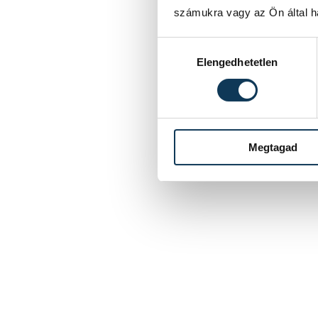
számukra vagy az Ön által ha
Hozzájárulás kiválasztása
Elengedhetetlen
Megtagad