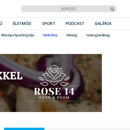
Ű
ÉLETMÓD
SPORT
PODCAST
GALÉRIA
#Európa Sportrégiója
#kék fény
#hőség
#energiaválság