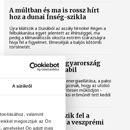
A múltban és ma is rossz hírt
hoz a dunai Ínség-szikla
Újra kilátszik a Dunából az aszály hírnöke! Régen a
felbukkanása egyet jelentett az éhínséggel, ma
pedig a klímaváltozás okozta extrém szárazságra
hívja fel a figyelmet. Elmeséljük a baljós kőtömb
történetét.
Magyar Péter: Magyarország
energiaellátása stabil
Jelenleg stabil Magyarország energiaellátása, a paksi
erőmű munkatársai azon dolgoznak, hogy az utolsó
A sütikről
még termelő turbina hibamentesen működjön -
közölte a miniszterelnök a paksi erőműnél tett keddi
látogatása során.
tosításához, valamint
Játék közben fedezik fel a
einkkel megosztjuk az Ön
tudomány világát a veszprémi
gyerekek
l, amelyeket Ön adott meg