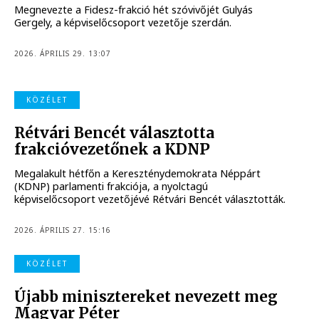
Megnevezte a Fidesz-frakció hét szóvivőjét Gulyás
Gergely, a képviselőcsoport vezetője szerdán.
2026. ÁPRILIS 29. 13:07
KÖZÉLET
Rétvári Bencét választotta
frakcióvezetőnek a KDNP
Megalakult hétfőn a Kereszténydemokrata Néppárt
(KDNP) parlamenti frakciója, a nyolctagú
képviselőcsoport vezetőjévé Rétvári Bencét választották.
2026. ÁPRILIS 27. 15:16
KÖZÉLET
Újabb minisztereket nevezett meg
Magyar Péter