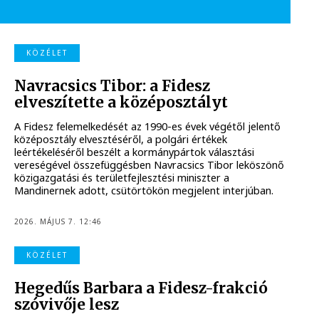
KÖZÉLET
Navracsics Tibor: a Fidesz
elveszítette a középosztályt
A Fidesz felemelkedését az 1990-es évek végétől jelentő
középosztály elvesztéséről, a polgári értékek
leértékeléséről beszélt a kormánypártok választási
vereségével összefüggésben Navracsics Tibor leköszönő
közigazgatási és területfejlesztési miniszter a
Mandinernek adott, csütörtökön megjelent interjúban.
2026. MÁJUS 7. 12:46
KÖZÉLET
Hegedűs Barbara a Fidesz-frakció
szóvivője lesz