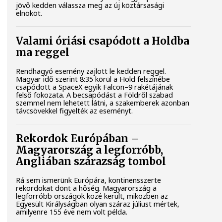
jövő kedden válassza meg az új köztársasági
elnököt.
Valami óriási csapódott a Holdba
ma reggel
Rendhagyó esemény zajlott le kedden reggel.
Magyar idő szerint 8:35 körül a Hold felszínébe
csapódott a SpaceX egyik Falcon–9 rakétájának
felső fokozata. A becsapódást a Földről szabad
szemmel nem lehetett látni, a szakemberek azonban
távcsövekkel figyelték az eseményt.
Rekordok Európában –
Magyarország a legforróbb,
Angliában szárazság tombol
Rá sem ismerünk Európára, kontinensszerte
rekordokat dönt a hőség. Magyarország a
legforróbb országok közé került, miközben az
Egyesült Királyságban olyan száraz júliust mértek,
amilyenre 155 éve nem volt példa.