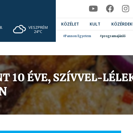
KÖZÉLET
KULT
KÖZÉRDEK
VESZPRÉM
8.
24°C
#Pannon Egyetem
#programajánló