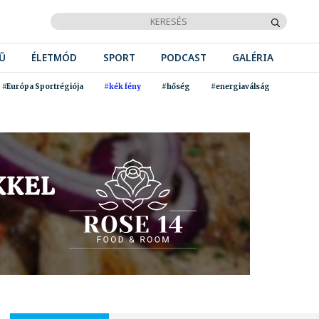
Ű
ÉLETMÓD
SPORT
PODCAST
GALÉRIA
#Európa Sportrégiója
#kék fény
#hőség
#energiaválság