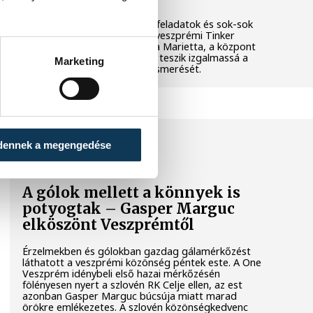
Látványos kísérletek, kreatív feladatok és sok-sok
élmény várja a gyerekeket a veszprémi Tinker
Labsben. Videónkban Balassa Marietta, a központ
vezetője mutatja be, hogyan teszik izgalmassá a
Marketing
természettudományok megismerését.
SPORT
dennek a megengedése
A gólok mellett a könnyek is
potyogtak – Gasper Marguc
elköszönt Veszprémtől
Érzelmekben és gólokban gazdag gálamérkőzést
láthatott a veszprémi közönség péntek este. A One
Veszprém idénybeli első hazai mérkőzésén
fölényesen nyert a szlovén RK Celje ellen, az est
azonban Gasper Marguc búcsúja miatt marad
örökre emlékezetes. A szlovén közönségkedvenc