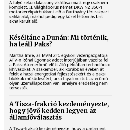
A folyó rekordalacsony vízállása miatt egy csaknem
komplett, II. világháborús német DKW NZ 350-1
motorkerékpárbukkant elő a Batthyány téri rakpart
sziklái alól, máshol pedig egy közel féltonnás brit
akna került elő.
Késéltánc a Dunán: Mi történik,
ha leáll Paks?
Mártha Imre, az MVM Zrt. egykori vezérigazgatója
ATV-n Rónai Egonnak adott interjújában vázolta fel
a Paksi Atomerőmű előtt álló példátlan technológiai
kihívásokat. A szakember, aki korábban éveken át
felelt a hazai energetikai fejlesztésekért és a paksi
blokkok működéséért, arra figyelmeztet: az erőmű
olyan üzemállapotban van, amelyre eredetileg nem
tervezték.
A Tisza-frakció kezdeményezte,
hogy jövő kedden legyen az
államfőválasztás
A Tisza-frakció kezdeményezte, hogy a parlament