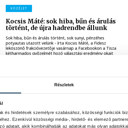
KÖZÉLET
Kocsis Máté: sok hiba, bűn és árulás
történt, de újra hadrendbe állunk
Sok hiba, bűn és árulás történt, sok sunyi, pénzéhes
potyautas utazott velünk - írta Kocsis Máté, a Fidesz
leköszönő frakcióvezetője vasárnap a Facebookon a Tisza
kétharmados győzelmét hozó választási eredmény okait
elemző posztjában, hangsúlyozva, hogy a Fidesz-KDNP
veresége nem végzetes, és újra "handrendbe állnak".
2026. ÁPRILIS 19. 17:57
Részletek
KÖZÉLET
Gulyás Gergely: olyan Fidesz-
ál
frakció kell, amely a párt
mak és hirdetések személyre szabásához, közösségi funkciók biz
megújulását képes szimbolizálni
hez. Ezenkívül közösségi média-, hirdető- és elemező partner
Olyan Fidesz-frakció kell, amely képes a párt megújulását
zó adatait, akik kombinálhatják az adatokat más olyan adatokka