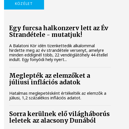
KÖZÉLET
Egy furcsa halkonzerv lett az Év
Strandétele - mutatjuk!
A Balatoni Kör idén tizenkettedik alkalommal
hirdette meg az év strandétele versenyt, amelyre
minden eddiginél több, 22 vendéglátóhely 44 étellel
indult. Egy fonyódi hely nyert...
Meglepték az elemzőket a
júliusi inflációs adatok
Hatalmas meglepetésként értékelték az elemzők a
júliusi, 1,2 százalékos inflációs adatot.
Sorra kerülnek elő világháborús
leletek az alacsony Dunából