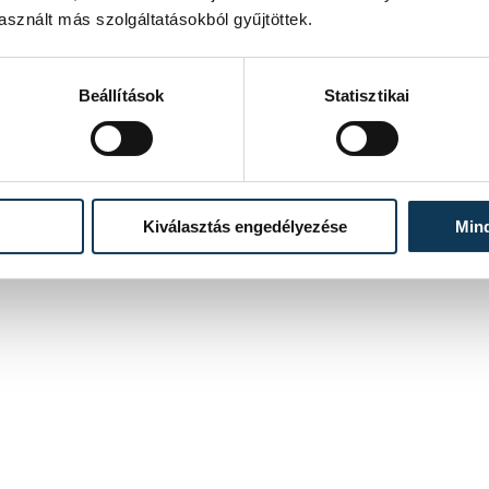
szimbolizálni - közölte Gulyás Gergely Miniszterelnökséget
sznált más szolgáltatásokból gyűjtöttek.
vezető miniszter újságírókkal, miután pénteken a Fidesz-
KDNP képviseletében részt vett a Országgyűlés alakuló
ülését előkészítő megbeszélésen az Országházban.
Beállítások
Statisztikai
2026. ÁPRILIS 17. 12:57
4
5
...
Kiválasztás engedélyezése
Min