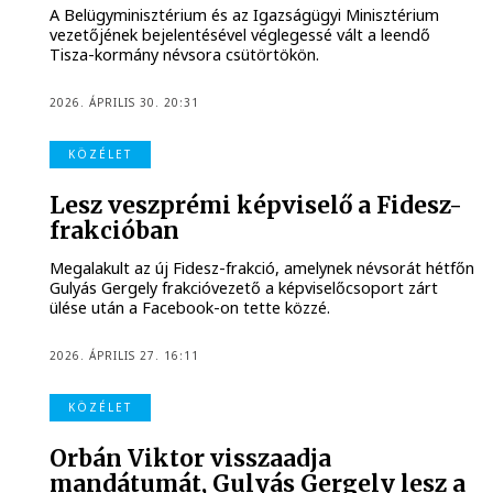
A Belügyminisztérium és az Igazságügyi Minisztérium
vezetőjének bejelentésével véglegessé vált a leendő
Tisza-kormány névsora csütörtökön.
2026. ÁPRILIS 30. 20:31
KÖZÉLET
Lesz veszprémi képviselő a Fidesz-
frakcióban
Megalakult az új Fidesz-frakció, amelynek névsorát hétfőn
Gulyás Gergely frakcióvezető a képviselőcsoport zárt
ülése után a Facebook-on tette közzé.
2026. ÁPRILIS 27. 16:11
KÖZÉLET
Orbán Viktor visszaadja
mandátumát, Gulyás Gergely lesz a