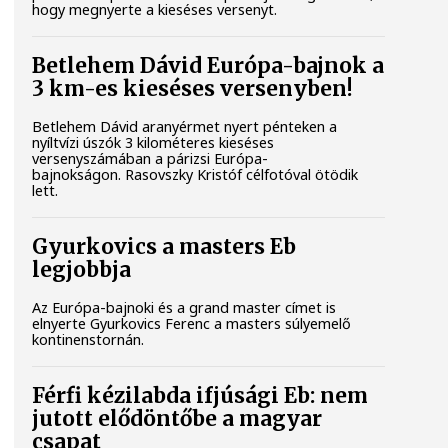
hogy megnyerte a kieséses versenyt.
Betlehem Dávid Európa-bajnok a
3 km-es kieséses versenyben!
Betlehem Dávid aranyérmet nyert pénteken a
nyíltvízi úszók 3 kilométeres kieséses
versenyszámában a párizsi Európa-
bajnokságon. Rasovszky Kristóf célfotóval ötödik
lett.
Gyurkovics a masters Eb
legjobbja
Az Európa-bajnoki és a grand master címet is
elnyerte Gyurkovics Ferenc a masters súlyemelő
kontinenstornán.
Férfi kézilabda ifjúsági Eb: nem
jutott elődöntőbe a magyar
csapat