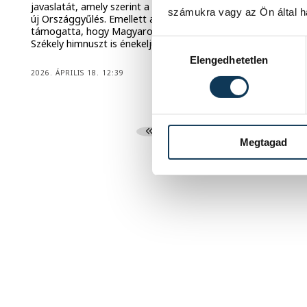
javaslatát, amely szerint a Szent Koronára tesz esküt az
számukra vagy az Ön által ha
új Országgyűlés. Emellett azt a javaslatukat is mindenki
támogatta, hogy Magyarország himnusza mellett a
Székely himnuszt is énekeljük az ünnepélyes alakuló ülésen.
Hozzájárulás kiválasztása
Elengedhetetlen
2026. ÁPRILIS 18. 12:39
1
2
3
Megtagad