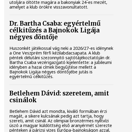
utoljára öltötte magára a bakonyiak 24-es mezét,
amelyet a klub örökre visszavonultatott.
Dr. Bartha Csaba: egyértelmű
célkitűzés a Bajnokok Ligája
négyes döntője
Huszonkét játékossal vág neki a 2026/27-es idénynek
a One Veszprém férfi kézilabdacsapata. A klub
péntek délutáni szezonnyitó sajtótájékoztatóján dr.
Bartha Csaba vezérigazgató kijelentette: a jubileumi
idényben a hazai címek begyűjtése mellett a
Bajnokok Ligája négyes döntőjébe jutás is
egyértelmű célkitűzés.
Betlehem Dávid: szeretem, amit
csinálok
Betlehem Dávid azt mondta, kiváló formában érzi
magát, a sikere kulcsának pedig azt tartja, hogy
szereti, amit csinál. Az olimpiai bronzérmes nyíltvízi
úszó a magyar küldöttség első aranyérmét szerezte
pénteken a párizsi vizes Európa-bajnokságon azzal,