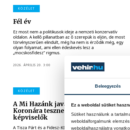
KÖZÉLET
Fél év
Ez most nem a politikusok ideje a nemzeti konzervatív
oldalon. A kellő pillanatban az ő szerepük is eljön, de most
törvényszerűen elindult, még ha nem is érződik még, egy
olyan folyamat, ami ellen édeskevés lesz a
„mocskosfidesz” rigmus.
2026. ÁPRILIS 20. 3:00
Beleegyezés
KÖZÉLET
A Mi Hazánk javaslatára a Szent
Ez a weboldal sütiket haszn
Koronára tesznek esküt a
Sütiket használunk a tartal
képviselők
weboldalforgalmunk elemzésé
A Tisza Párt és a Fidesz-KDNP is elfogadta a Mi Hazánk
weboldalhasználatra vonatko