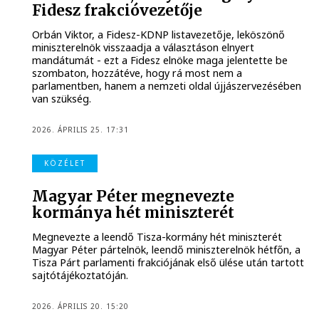
Fidesz frakcióvezetője
Orbán Viktor, a Fidesz-KDNP listavezetője, leköszönő
miniszterelnök visszaadja a választáson elnyert
mandátumát - ezt a Fidesz elnöke maga jelentette be
szombaton, hozzátéve, hogy rá most nem a
parlamentben, hanem a nemzeti oldal újjászervezésében
van szükség.
2026. ÁPRILIS 25. 17:31
KÖZÉLET
Magyar Péter megnevezte
kormánya hét miniszterét
Megnevezte a leendő Tisza-kormány hét miniszterét
Magyar Péter pártelnök, leendő miniszterelnök hétfőn, a
Tisza Párt parlamenti frakciójának első ülése után tartott
sajtótájékoztatóján.
2026. ÁPRILIS 20. 15:20