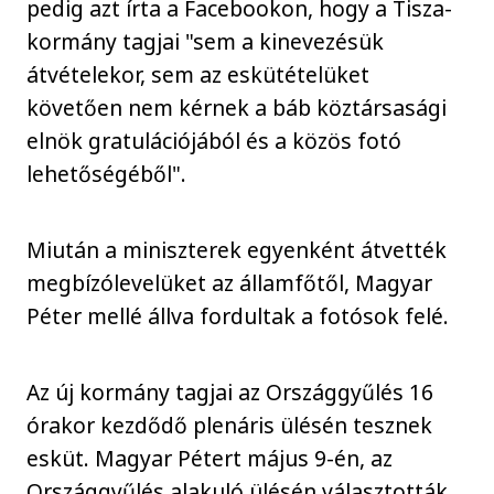
pedig azt írta a Facebookon, hogy a Tisza-
kormány tagjai "sem a kinevezésük
átvételekor, sem az eskütételüket
követően nem kérnek a báb köztársasági
elnök gratulációjából és a közös fotó
lehetőségéből".
Miután a miniszterek egyenként átvették
megbízólevelüket az államfőtől, Magyar
Péter mellé állva fordultak a fotósok felé.
Az új kormány tagjai az Országgyűlés 16
órakor kezdődő plenáris ülésén tesznek
esküt. Magyar Pétert május 9-én, az
Országgyűlés alakuló ülésén választották