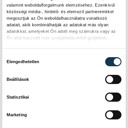
valamint weboldalforgalmunk elemzéséhez. Ezenkívül
legnehezebb és a legösszetettebb
közösségi média-, hirdető- és elemező partnereinkkel
feladatok állnak – mondta.
megosztjuk az Ön weboldalhasználatra vonatkozó
adatait, akik kombinálhatják az adatokat más olyan
adatokkal, amelyeket Ön adott meg számukra vagy az
Ön által használt más szolgáltatásokból gyűjtöttek.
Hozzájárulás kiválasztása
közélet
politika
kormány
Elengedhetetlen
Beállítások
Statisztikai
SZERZŐ
vehir.hu
Marketing