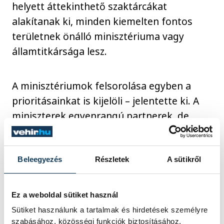
helyett áttekinthető szaktárcákat
alakítanak ki, minden kiemelten fontos
területnek önálló minisztériuma vagy
államtitkársága lesz.
A minisztériumok felsorolása egyben a
prioritásainkat is kijelöli – jelentette ki. A
miniszterek egyenrangú partnerek, de
vannak olyan tárcák, illetőleg
szakterületek, amelyek kulcsszerepet
játszanak a "rendszerváltás" folyamatában
Beleegyezés
Részletek
A sütikről
– közölte. Az egészségügyi, az igazságügyi,
az oktatási és gyermekügyi, valamint a
Ez a weboldal sütiket használ
pénzügyminisztérium az a négy tárca,
Sütiket használunk a tartalmak és hirdetések személyre
amelyek előtt a legnagyobb, a
szabásához, közösségi funkciók biztosításához,