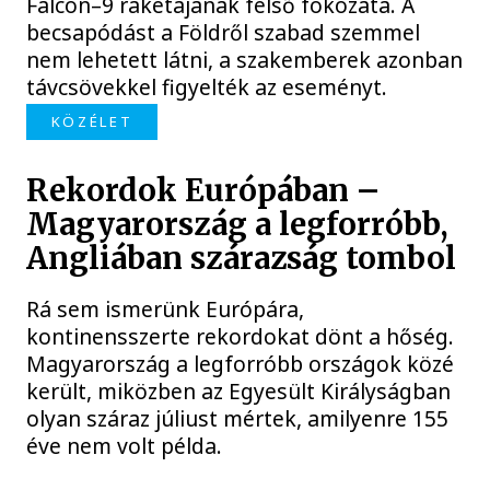
Falcon–9 rakétájának felső fokozata. A
becsapódást a Földről szabad szemmel
nem lehetett látni, a szakemberek azonban
távcsövekkel figyelték az eseményt.
KÖZÉLET
Rekordok Európában –
Magyarország a legforróbb,
Angliában szárazság tombol
Rá sem ismerünk Európára,
kontinensszerte rekordokat dönt a hőség.
Magyarország a legforróbb országok közé
került, miközben az Egyesült Királyságban
olyan száraz júliust mértek, amilyenre 155
éve nem volt példa.