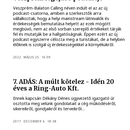
Veszprém-Balaton Calling néven indult el az az új
podcast-csatorna, amiben a szerkesztők arra
vállalkoztak, hogy a helyi mainstream látnivalók és
érdekességek bemutatása helyett az ezek mögött
megbúvó, nem az első sorban szereplő értékeket tárják
fel és mutatják be a hallgatóságnak. Éppen ezért az új
podcast egyszerre célozza meg a turistákat, de a helyben
élőknek is szolgál új érdekességekkel a környékükről.
2022. MÁJUS 25. 16:09
7. ADÁS: A múlt kötelez - Idén 20
éves a Ring-Auto Kft.
Ennek kapcsán Dékány Dénes ügyvezető igazgató úr
osztotta meg velünk gondolatait a cég működéséről,
sikereikről, gondjaikról és terveikről…
2017. DECEMBER 6. 18:38