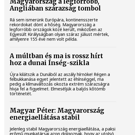
Magyarország a legforróbb,
Angliában szárazság tombol
Rá sem ismerünk Európára, kontinensszerte
rekordokat dönt a hőség. Magyarország a
legforróbb országok közé került, miközben az
Egyesült Királyságban olyan száraz júliust mértek,
amilyenre 155 éve nem volt példa.
A múltban és ma is rossz hírt
hoz a dunai Ínség-szikla
Újra kilátszik a Dunából az aszály hírnöke! Régen a
felbukkanása egyet jelentett az éhínséggel, ma
pedig a klímaváltozás okozta extrém szárazságra
hívja fel a figyelmet. Elmeséljük a baljós kőtömb
történetét.
Magyar Péter: Magyarország
energiaellátása stabil
Jelenleg stabil Magyarország energiaellátása, a paksi
erőmű munkatársai azon dolgoznak, hogy az utolsó