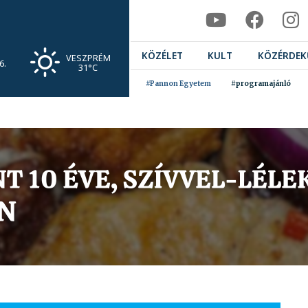
KÖZÉLET
KULT
KÖZÉRDEK
VESZPRÉM
6.
31°C
#Pannon Egyetem
#programajánló