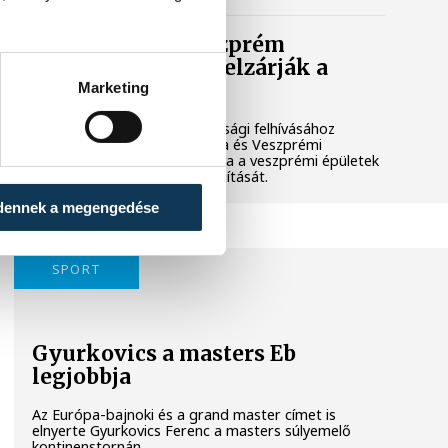
Lekapcsolják Veszprém
díszkivilágítását, elzárják a
szökőkutakat
Marketing
A kormány energiatakarékossági felhívásához
csatlakozva Veszprém városa és Veszprémi
Főegyházmegye is lekapcsolta a veszprémi épületek
és nevezetességek díszkivilágítását.
dennek a megengedése
SPORT
Gyurkovics a masters Eb
legjobbja
Az Európa-bajnoki és a grand master címet is
elnyerte Gyurkovics Ferenc a masters súlyemelő
kontinenstornán.