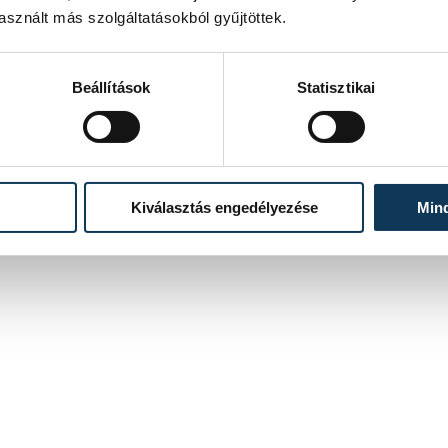
sznált más szolgáltatásokból gyűjtöttek.
Beállítások
Statisztikai
Kiválasztás engedélyezése
Min