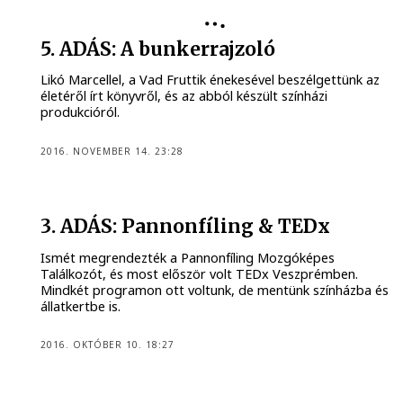
5. ADÁS: A bunkerrajzoló
Likó Marcellel, a Vad Fruttik énekesével beszélgettünk az
életéről írt könyvről, és az abból készült színházi
produkcióról.
2016. NOVEMBER 14. 23:28
3. ADÁS: Pannonfíling & TEDx
Ismét megrendezték a Pannonfíling Mozgóképes
Találkozót, és most először volt TEDx Veszprémben.
Mindkét programon ott voltunk, de mentünk színházba és
állatkertbe is.
2016. OKTÓBER 10. 18:27