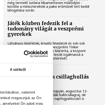
még termelő turbina hibamentesen működjön -
közölte a miniszterelnök a paksi erőműnél tett keddi
látogatása során.
Játék közben fedezik fel a
tudomány világát a veszprémi
gyerekek
Látványos kísérletek, kreatív feladatok és sok-sok
élmény várja a gyerekeket a veszprémi Tinker
Labsben. Videónkban Balassa Marietta, a központ
vezetője mutatja be, hogyan teszik izgalmassá a
természettudományok megismerését.
A sütikről
Augusztus 12-én
napfogyatkozás és csillaghullás
is vár ránk
Az év legsűrűbb csillagászati napján, augusztus 12-
tosításához, valamint
én éjjel tetőzik majd a Perseidák hullócsillagraj, de
einkkel megosztjuk az Ön
ugyanezen a napon részleges napfogyatkozást is
meg lehet majd figyelni.
l, amelyeket Ön adott meg