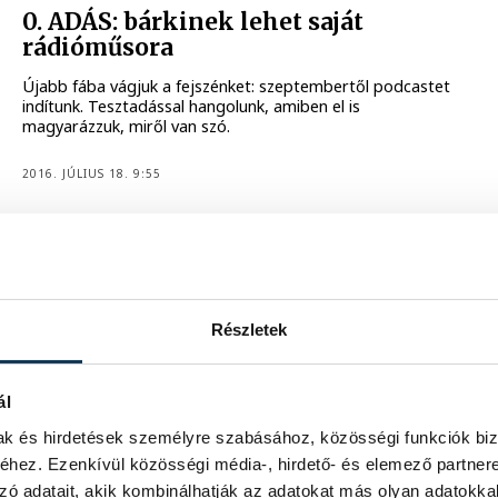
0. ADÁS: bárkinek lehet saját
rádióműsora
Újabb fába vágjuk a fejszénket: szeptembertől podcastet
indítunk. Tesztadással hangolunk, amiben el is
magyarázzuk, miről van szó.
2016. JÚLIUS 18. 9:55
1
2
Részletek
ál
mak és hirdetések személyre szabásához, közösségi funkciók biz
hez. Ezenkívül közösségi média-, hirdető- és elemező partner
zó adatait, akik kombinálhatják az adatokat más olyan adatokka