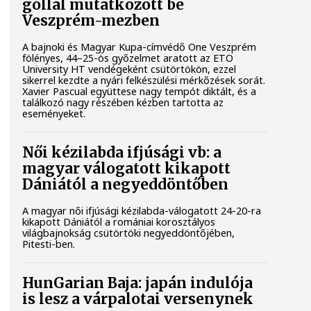
góllal mutatkozott be
Veszprém-mezben
A bajnoki és Magyar Kupa-címvédő One Veszprém
fölényes, 44–25-ös győzelmet aratott az ETO
University HT vendégeként csütörtökön, ezzel
sikerrel kezdte a nyári felkészülési mérkőzések sorát.
Xavier Pascual együttese nagy tempót diktált, és a
találkozó nagy részében kézben tartotta az
eseményeket.
Női kézilabda ifjúsági vb: a
magyar válogatott kikapott
Dániától a negyeddöntőben
A magyar női ifjúsági kézilabda-válogatott 24-20-ra
kikapott Dániától a romániai korosztályos
világbajnokság csütörtöki negyeddöntőjében,
Pitesti-ben.
HunGarian Baja: japán indulója
is lesz a várpalotai versenynek