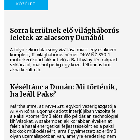
KÖZÉLET
Sorra kerülnek elő világháborús
leletek az alacsony Dunából
A folyó rekordalacsony vízállása miatt egy csaknem
komplett, II. világháborús német DKW NZ 350-1
motorkerékpárbukkant elő a Batthyány téri rakpart
sziklái alól, máshol pedig egy közel féltonnás brit
akna került elő.
Késéltánc a Dunán: Mi történik,
ha leáll Paks?
Mártha Imre, az MVM Zrt. egykori vezérigazgatója
ATV-n Rónai Egonnak adott interjújában vázolta fel
a Paksi Atomerőmű előtt álló példátlan technológiai
kihívásokat. A szakember, aki korábban éveken át
felelt a hazai energetikai fejlesztésekért és a paksi
blokkok működéséért, arra figyelmeztet: az erőmű
olyan üzemállapotban van, amelyre eredetileg nem