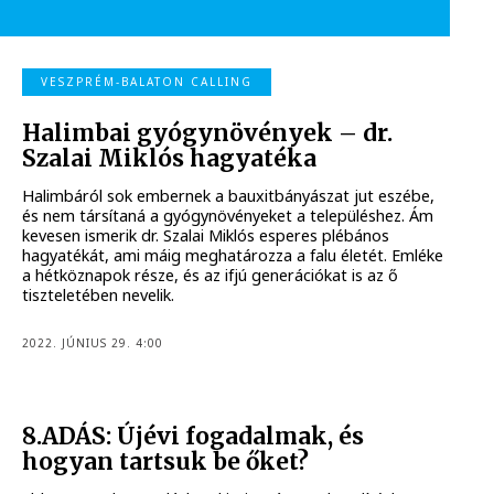
VESZPRÉM-BALATON CALLING
Halimbai gyógynövények – dr.
Szalai Miklós hagyatéka
Halimbáról sok embernek a bauxitbányászat jut eszébe,
és nem társítaná a gyógynövényeket a településhez. Ám
kevesen ismerik dr. Szalai Miklós esperes plébános
hagyatékát, ami máig meghatározza a falu életét. Emléke
a hétköznapok része, és az ifjú generációkat is az ő
tiszteletében nevelik.
2022. JÚNIUS 29. 4:00
8.ADÁS: Újévi fogadalmak, és
hogyan tartsuk be őket?