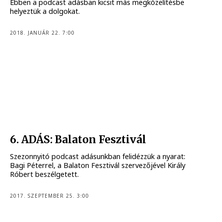
Ebben a podcast adásban kicsit más megközelítésbe
helyeztük a dolgokat.
2018. JANUÁR 22. 7:00
6. ADÁS: Balaton Fesztivál
Szezonnyitó podcast adásunkban felidézzük a nyarat:
Bagi Péterrel, a Balaton Fesztivál szervezőjével Király
Róbert beszélgetett.
2017. SZEPTEMBER 25. 3:00