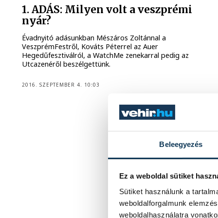
1. ADÁS: Milyen volt a veszprémi
nyár?
Évadnyitó adásunkban Mészáros Zoltánnal a
VeszprémFestről, Kováts Péterrel az Auer
Hegedűfesztiválról, a WatchMe zenekarral pedig az
Utcazenéről beszélgettünk.
2016. SZEPTEMBER 4. 10:03
Beleegyezés
Ez a weboldal sütiket haszn
Sütiket használunk a tartal
weboldalforgalmunk elemzésé
weboldalhasználatra vonatko