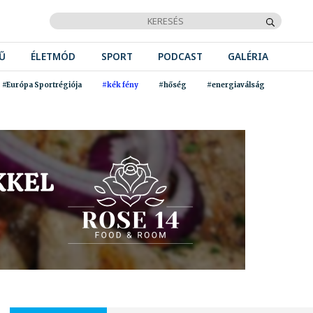
Ű
ÉLETMÓD
SPORT
PODCAST
GALÉRIA
#Európa Sportrégiója
#kék fény
#hőség
#energiaválság