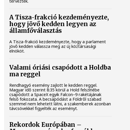
tervezték.
A Tisza-frakció kezdeményezte,
hogy jövő kedden legyen az
államfőválasztás
A Tisza-frakció kezdeményezte, hogy a parlament
jövő kedden válassza meg az új köztársasági
elnököt.
Valami óriási csapódott a Holdba
ma reggel
Rendhagyó esemény zajlott le kedden reggel.
Magyar idő szerint 8:35 körül a Hold felszínébe
csapódott a SpaceX egyik Falcon–9 rakétájának
felső fokozata. A becsapódást a Földről szabad
szemmel nem lehetett látni, a szakemberek azonban
távcsövekkel figyelték az eseményt.
Rekordok Európában –