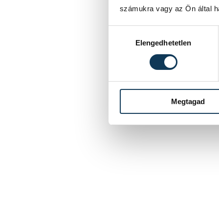
számukra vagy az Ön által ha
Hozzájárulás kiválasztása
Elengedhetetlen
Megtagad