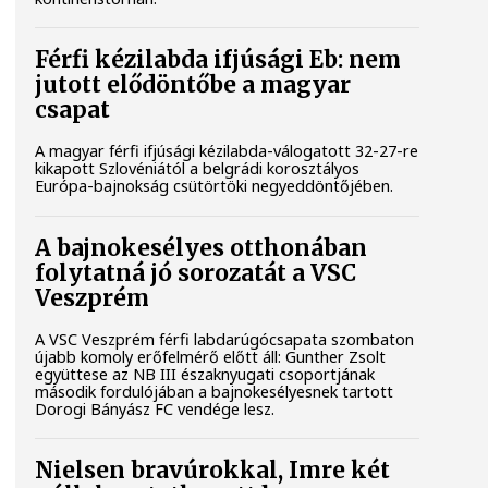
Férfi kézilabda ifjúsági Eb: nem
jutott elődöntőbe a magyar
csapat
A magyar férfi ifjúsági kézilabda-válogatott 32-27-re
kikapott Szlovéniától a belgrádi korosztályos
Európa-bajnokság csütörtöki negyeddöntőjében.
A bajnokesélyes otthonában
folytatná jó sorozatát a VSC
Veszprém
A VSC Veszprém férfi labdarúgócsapata szombaton
újabb komoly erőfelmérő előtt áll: Gunther Zsolt
együttese az NB III északnyugati csoportjának
második fordulójában a bajnokesélyesnek tartott
Dorogi Bányász FC vendége lesz.
Nielsen bravúrokkal, Imre két