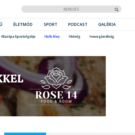
Ű
ÉLETMÓD
SPORT
PODCAST
GALÉRIA
#Európa Sportrégiója
#kék fény
#hőség
#energiaválság