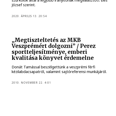
szurkolók által a legjobb irányítónak megválasztott Éles
József szerint.
2020. ÁPRILIS 13. 20:54
„Megtiszteltetés az MKB
Veszprémért dolgozni” / Perez
sportteljesítménye, emberi
kvalitása könyvet érdemelne
Donát Tamással beszélgettünk a veszprémi férfi
kézilabdacsapatról, valamint sajtóreferensi munkájáról.
2010. NOVEMBER 22. 4:01