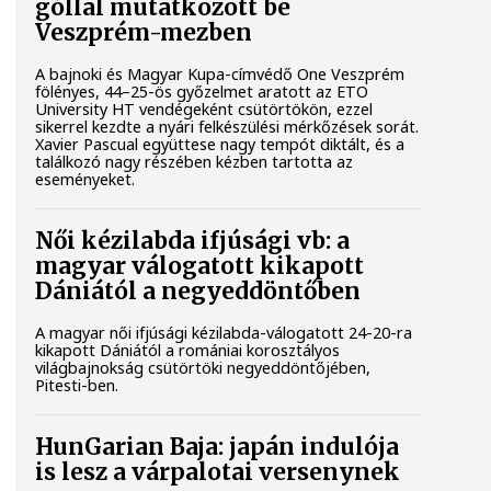
góllal mutatkozott be
Veszprém-mezben
A bajnoki és Magyar Kupa-címvédő One Veszprém
fölényes, 44–25-ös győzelmet aratott az ETO
University HT vendégeként csütörtökön, ezzel
sikerrel kezdte a nyári felkészülési mérkőzések sorát.
Xavier Pascual együttese nagy tempót diktált, és a
találkozó nagy részében kézben tartotta az
eseményeket.
Női kézilabda ifjúsági vb: a
magyar válogatott kikapott
Dániától a negyeddöntőben
A magyar női ifjúsági kézilabda-válogatott 24-20-ra
kikapott Dániától a romániai korosztályos
világbajnokság csütörtöki negyeddöntőjében,
Pitesti-ben.
HunGarian Baja: japán indulója
is lesz a várpalotai versenynek