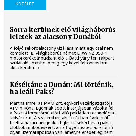
KÖZÉLET
Sorra kerülnek elő világháborús
leletek az alacsony Dunából
A folyó rekordalacsony vízállása miatt egy csaknem
komplett, II. világháborús német DKW NZ 350-1
motorkerékpárbukkant elő a Batthyány téri rakpart
sziklái alól, máshol pedig egy közel féltonnás brit
akna került elő.
Késéltánc a Dunán: Mi történik,
ha leáll Paks?
Mártha Imre, az MVM Zrt. egykori vezérigazgatója
ATV-n Rónai Egonnak adott interjújában vázolta fel
a Paksi Atomerőmű előtt álló példátlan technológiai
kihívásokat. A szakember, aki korábban éveken át
felelt a hazai energetikai fejlesztésekért és a paksi
blokkok működéséért, arra figyelmeztet: az erőmű
olyan üzemállapotban van, amelyre eredetileg nem