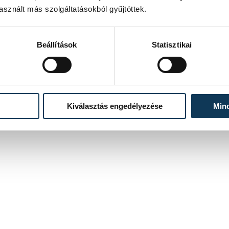
sznált más szolgáltatásokból gyűjtöttek.
Beállítások
Statisztikai
Kiválasztás engedélyezése
Min