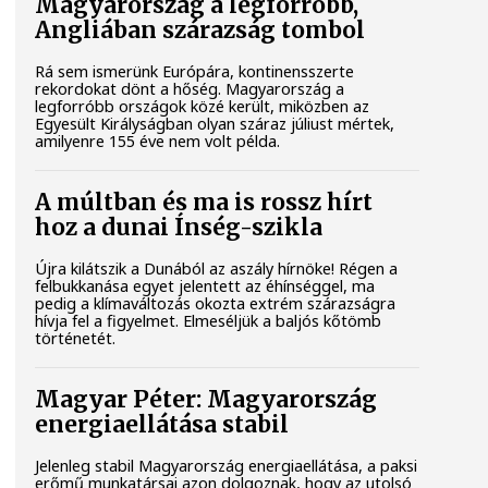
Magyarország a legforróbb,
Angliában szárazság tombol
Rá sem ismerünk Európára, kontinensszerte
rekordokat dönt a hőség. Magyarország a
legforróbb országok közé került, miközben az
Egyesült Királyságban olyan száraz júliust mértek,
amilyenre 155 éve nem volt példa.
A múltban és ma is rossz hírt
hoz a dunai Ínség-szikla
Újra kilátszik a Dunából az aszály hírnöke! Régen a
felbukkanása egyet jelentett az éhínséggel, ma
pedig a klímaváltozás okozta extrém szárazságra
hívja fel a figyelmet. Elmeséljük a baljós kőtömb
történetét.
Magyar Péter: Magyarország
energiaellátása stabil
Jelenleg stabil Magyarország energiaellátása, a paksi
erőmű munkatársai azon dolgoznak, hogy az utolsó