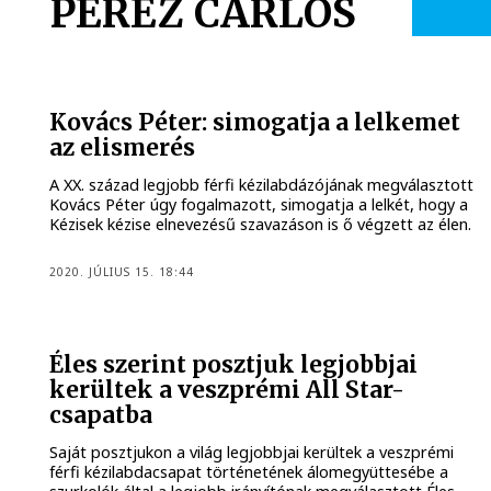
PEREZ CARLOS
Kovács Péter: simogatja a lelkemet
az elismerés
A XX. század legjobb férfi kézilabdázójának megválasztott
Kovács Péter úgy fogalmazott, simogatja a lelkét, hogy a
Kézisek kézise elnevezésű szavazáson is ő végzett az élen.
2020. JÚLIUS 15. 18:44
Éles szerint posztjuk legjobbjai
kerültek a veszprémi All Star-
csapatba
Saját posztjukon a világ legjobbjai kerültek a veszprémi
férfi kézilabdacsapat történetének álomegyüttesébe a