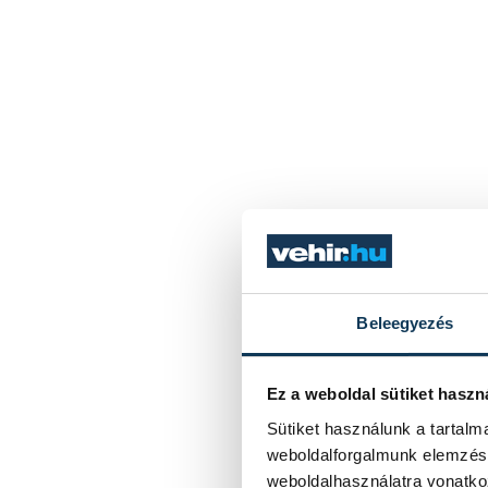
Beleegyezés
Ez a weboldal sütiket haszn
Sütiket használunk a tartal
weboldalforgalmunk elemzésé
weboldalhasználatra vonatko