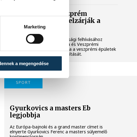
Lekapcsolják Veszprém
díszkivilágítását, elzárják a
szökőkutakat
Marketing
A kormány energiatakarékossági felhívásához
csatlakozva Veszprém városa és Veszprémi
Főegyházmegye is lekapcsolta a veszprémi épületek
és nevezetességek díszkivilágítását.
dennek a megengedése
SPORT
Gyurkovics a masters Eb
legjobbja
Az Európa-bajnoki és a grand master címet is
elnyerte Gyurkovics Ferenc a masters súlyemelő
kontinenstornán.