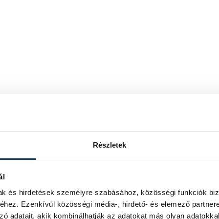
Részletek
ál
mak és hirdetések személyre szabásához, közösségi funkciók biz
hez. Ezenkívül közösségi média-, hirdető- és elemező partner
zó adatait, akik kombinálhatják az adatokat más olyan adatokka