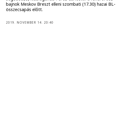
bajnok Meskov Breszt elleni szombati (17.30) hazai BL-
összecsapás előtt.
2019. NOVEMBER 14. 20:40