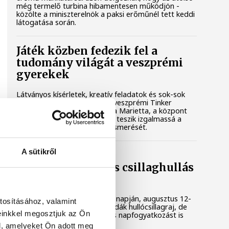
még termelő turbina hibamentesen működjön -
közölte a miniszterelnök a paksi erőműnél tett keddi
látogatása során.
Játék közben fedezik fel a
tudomány világát a veszprémi
gyerekek
Látványos kísérletek, kreatív feladatok és sok-sok
élmény várja a gyerekeket a veszprémi Tinker
Labsben. Videónkban Balassa Marietta, a központ
vezetője mutatja be, hogyan teszik izgalmassá a
természettudományok megismerését.
A sütikről
Augusztus 12-én
napfogyatkozás és csillaghullás
is vár ránk
Az év legsűrűbb csillagászati napján, augusztus 12-
tosításához, valamint
én éjjel tetőzik majd a Perseidák hullócsillagraj, de
einkkel megosztjuk az Ön
ugyanezen a napon részleges napfogyatkozást is
meg lehet majd figyelni.
l, amelyeket Ön adott meg