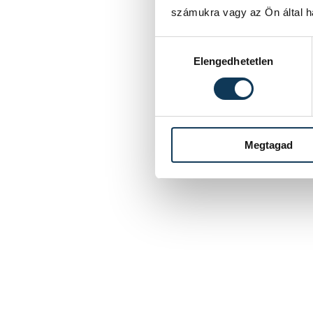
számukra vagy az Ön által ha
Hozzájárulás kiválasztása
Elengedhetetlen
Megtagad