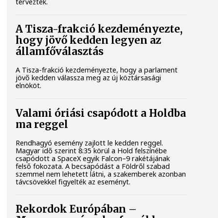
tervezték.
A Tisza-frakció kezdeményezte,
hogy jövő kedden legyen az
államfőválasztás
A Tisza-frakció kezdeményezte, hogy a parlament
jövő kedden válassza meg az új köztársasági
elnököt.
Valami óriási csapódott a Holdba
ma reggel
Rendhagyó esemény zajlott le kedden reggel.
Magyar idő szerint 8:35 körül a Hold felszínébe
csapódott a SpaceX egyik Falcon–9 rakétájának
felső fokozata. A becsapódást a Földről szabad
szemmel nem lehetett látni, a szakemberek azonban
távcsövekkel figyelték az eseményt.
Rekordok Európában –