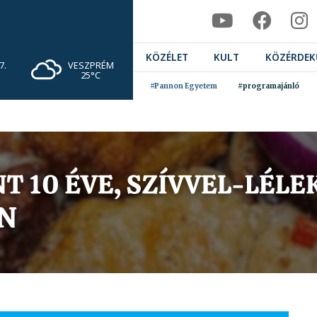
KÖZÉLET
KULT
KÖZÉRDEK
VESZPRÉM
7.
25°C
#Pannon Egyetem
#programajánló