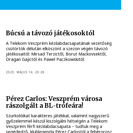
Búcsú a távozó játékosoktól
A Telekom Veszprém kézilabdacsapatának vezetőség
csütörtök délután elköszönt a szezon végén távozó
játékosaitól: Mirsad Terzictől, Borut Mackovsektől,
Dragan Gajictól és Pawel Paczkowskitól.
2020. MÁJUS 14. 20:28
Pérez Carlos: Veszprém városa
rászolgált a BL-trófeára!
Szurkolóikat karakteres játékkal, valamint nagyszerű
győzelemmel készül kiszolgálni hétvégén a Telekom
Veszprém férfi kézilabdacsapata – tudtuk meg a
segédedző, klublegenda Pérez Carlostól a fehérorosz