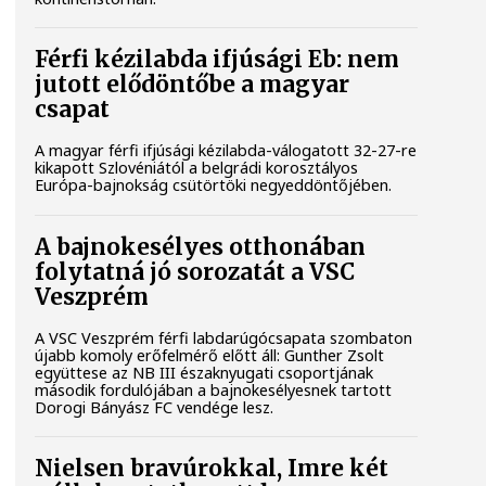
Férfi kézilabda ifjúsági Eb: nem
jutott elődöntőbe a magyar
csapat
A magyar férfi ifjúsági kézilabda-válogatott 32-27-re
kikapott Szlovéniától a belgrádi korosztályos
Európa-bajnokság csütörtöki negyeddöntőjében.
A bajnokesélyes otthonában
folytatná jó sorozatát a VSC
Veszprém
A VSC Veszprém férfi labdarúgócsapata szombaton
újabb komoly erőfelmérő előtt áll: Gunther Zsolt
együttese az NB III északnyugati csoportjának
második fordulójában a bajnokesélyesnek tartott
Dorogi Bányász FC vendége lesz.
Nielsen bravúrokkal, Imre két