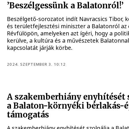
’Beszélgessünk a Balatonról!’
Beszélgető-sorozatot indít Navracsics Tibor, 
és területfejlesztési miniszter a Balatonról a
Révfülöpön, amelyeken azt ígéri, hogy a politi
kerülve, a kultúra és a művészetek Balatonnal
kapcsolatát járják körbe.
2024. SZEPTEMBER 3. 10:12
A szakemberhiány enyhítését 
a Balaton-környéki bérlakás-é
támogatás
A szakemberhiány enyhítését szolgálja a Bala