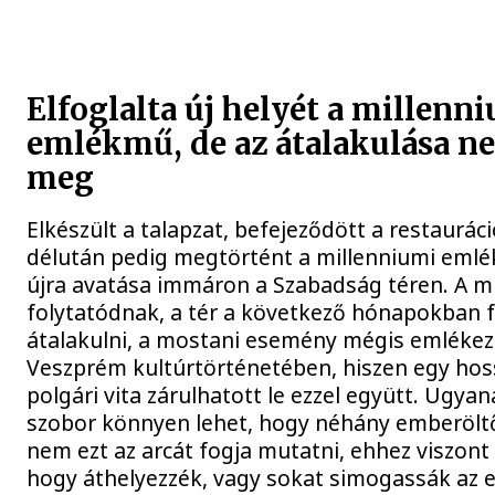
Elfoglalta új helyét a millenn
emlékmű, de az átalakulása ne
meg
Elkészült a talapzat, befejeződött a restaurác
délután pedig megtörtént a millenniumi em
újra avatása immáron a Szabadság téren. A 
folytatódnak, a tér a következő hónapokban 
átalakulni, a mostani esemény mégis emléke
Veszprém kultúrtörténetében, hiszen egy ho
polgári vita zárulhatott le ezzel együtt. Ugya
szobor könnyen lehet, hogy néhány emberölt
nem ezt az arcát fogja mutatni, ehhez viszont 
hogy áthelyezzék, vagy sokat simogassák az 