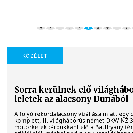
...
6
7
8
9
10
...
KÖZÉLET
Sorra kerülnek elő világháb
leletek az alacsony Dunából
A folyó rekordalacsony vízállása miatt egy
komplett, II. világháborús német DKW NZ 
motorkerékpárbukkant elő a Batthyány tér