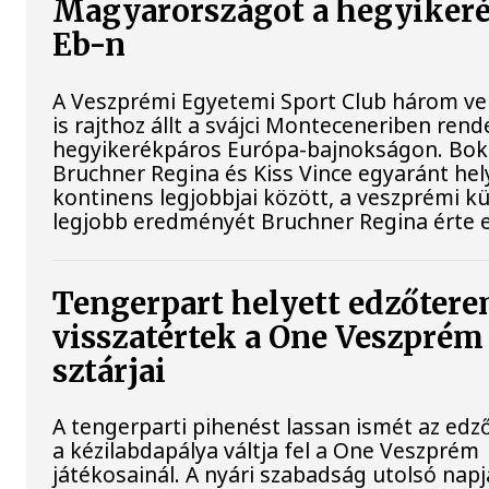
Magyarországot a hegyiker
Eb-n
A Veszprémi Egyetemi Sport Club három ve
is rajthoz állt a svájci Monteceneriben rend
hegyikerékpáros Európa-bajnokságon. Bokr
Bruchner Regina és Kiss Vince egyaránt hely
kontinens legjobbjai között, a veszprémi k
legjobb eredményét Bruchner Regina érte e
Tengerpart helyett edzőtere
visszatértek a One Veszprém
sztárjai
A tengerparti pihenést lassan ismét az ed
a kézilabdapálya váltja fel a One Veszprém
játékosainál. A nyári szabadság utolsó napj