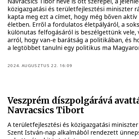
Navracsics Tibor neve is ott szerepel, a jelenle
közigazgatási és területfejlesztési miniszter 
kapta meg ezt a címet, hogy még bőven aktív a
életben. Erről a fordulatos életpályáról, a sok
különutas felfogásáról is beszélgettünk vele,
arról, hogy van-e barátság a politikában, és 
a legtöbbet tanulni egy politikus ma Magyaro
2024. AUGUSZTUS 22. 16:09
Veszprém díszpolgárává avattá
Navracsics Tibort
A területfejlesztési és közigazgatási miniszter
Szent István-nap alkalmából rendezett ünne