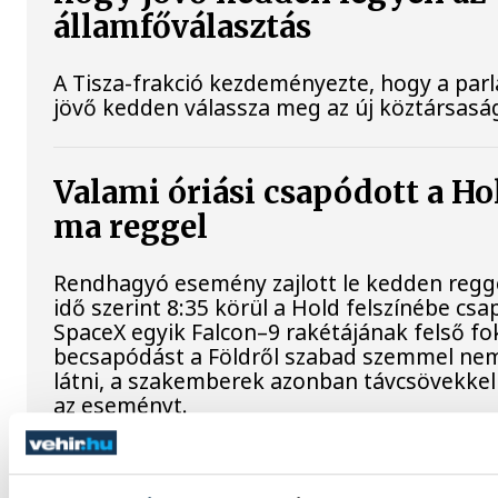
államfőválasztás
A Tisza-frakció kezdeményezte, hogy a par
jövő kedden válassza meg az új köztársaság
Valami óriási csapódott a Ho
ma reggel
Rendhagyó esemény zajlott le kedden regg
idő szerint 8:35 körül a Hold felszínébe csa
SpaceX egyik Falcon–9 rakétájának felső fo
becsapódást a Földről szabad szemmel nem
látni, a szakemberek azonban távcsövekkel 
az eseményt.
Rekordok Európában –