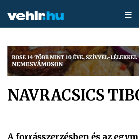
NAVRACSICS TIB
A forrásszerzésben és az egym