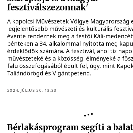
fesztiválszezonnak'
A kapolcsi Művészetek Völgye Magyarország 
legjelentősebb művészeti és kulturális fesztiv
évente rendeznek meg a festői Káli-medencéb
pénteken a 34. alkalommal nyitotta meg kapui
érdeklődők számára. A fesztivál, ahol tíz napo
művészeteké és a közösségi élményeké a fős
falu összefogásából épült fel, úgy, mint Kapol
Taliándörögd és Vigántpetend.
2024. JÚLIUS 20. 13:33
BALATON
Bérlakásprogram segíti a bala