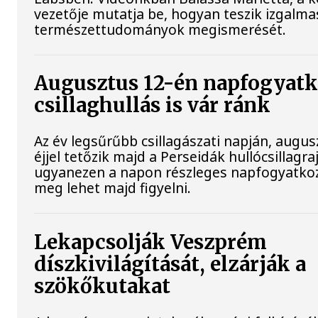
vezetője mutatja be, hogyan teszik izgalma
természettudományok megismerését.
Augusztus 12-én napfogyatk
csillaghullás is vár ránk
Az év legsűrűbb csillagászati napján, augu
éjjel tetőzik majd a Perseidák hullócsillagraj
ugyanezen a napon részleges napfogyatkoz
meg lehet majd figyelni.
Lekapcsolják Veszprém
díszkivilágítását, elzárják a
szökőkutakat