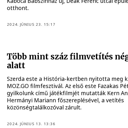
Kabóca Bábszínház új, Deák Ferenc utcai épül
otthont.
2024. JÚNIUS 23. 15:17
Több mint száz filmvetítés né
alatt
Szerda este a História-kertben nyitotta meg k
MOZ.GO filmfesztivál. Az első este Fazakas Pé
gyilkolunk című játékfilmjét mutatták Kern A
Hermányi Mariann főszereplésével, a vetítés
közönségtalálkozóval zárult.
2024. JÚNIUS 13. 13:36