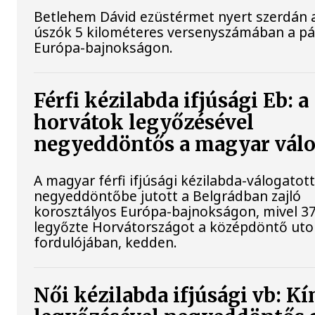
Betlehem Dávid ezüstérmet nyert szerdán a 
úszók 5 kilométeres versenyszámában a pár
Európa-bajnokságon.
Férfi kézilabda ifjúsági Eb: a
horvátok legyőzésével
negyeddöntős a magyar válo
A magyar férfi ifjúsági kézilabda-válogatot
negyeddöntőbe jutott a Belgrádban zajló
korosztályos Európa-bajnokságon, mivel 37
legyőzte Horvátországot a középdöntő uto
fordulójában, kedden.
Női kézilabda ifjúsági vb: Kí