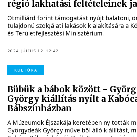
régió lakhatási feltételeinek j
Ötmilliárd forint támogatást nyújt balatoni, 
tulajdonú szolgálati lakások kialakítására a K
és Területfejlesztési Minisztérium.
2024. JÚLIUS 12. 12:42
KULTÚRA
Bübük a bábok között - Györ
György kiállítás nyílt a Kabóc
Bábszínházban
A Múzeumok Éjszakája keretében nyitották 
Györgydeák György műveiből álló kiállítást, m