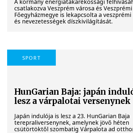
A kormány energiatakarékossági felhívásá
csatlakozva Veszprém városa és Veszprémi
Főegyházmegye is lekapcsolta a veszprémi
és nevezetességek díszkivilágítását.
SPORT
HunGarian Baja: japán induló
lesz a várpalotai versenynek
Japán indulója is lesz a 23. HunGarian Baja
terepraliversenynek, amelynek jövő héten
csütörtöktől szombatig Várpalota ad ottho