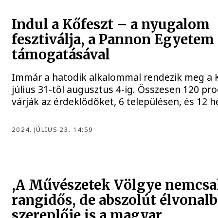
Indul a Kőfeszt – a nyugalom
fesztiválja, a Pannon Egyetem
támogatásával
Immár a hatodik alkalommal rendezik meg a K
július 31-től augusztus 4-ig. Összesen 120 p
várják az érdeklődőket, 6 településen, és 12 h
2024. JÚLIUS 23. 14:59
,A Művészetek Völgye nemcs
rangidős, de abszolút élvonalb
szereplője is a magyar