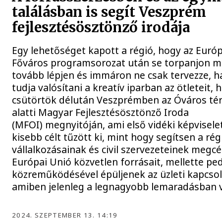
találásban is segít Veszprém
fejlesztésösztönző irodája
Egy lehetőséget kapott a régió, hogy az Európ
Főváros programsorozat után se torpanjon m
tovább lépjen és immáron ne csak tervezze, 
tudja valósítani a kreatív iparban az ötleteit, 
csütörtök délután Veszprémben az Óváros tér
alatti Magyar Fejlesztésösztönző Iroda
(MFOI) megnyitóján, ami első vidéki képvisel
kisebb célt tűzött ki, mint hogy segítsen a rég
vállalkozásainak és civil szervezeteinek megcé
Európai Unió közvetlen forrásait, mellette ped
közreműködésével épüljenek az üzleti kapcsol
amiben jelenleg a legnagyobb lemaradásban 
2024. SZEPTEMBER 13. 14:19