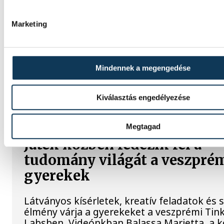
Magyar Péter: Magyarorszá
Marketing
energiaellátása stabil
Jelenleg stabil Magyarország energiaellátás
Mindennek a megengedése
erőmű munkatársai azon dolgoznak, hogy a
még termelő turbina hibamentesen működ
közölte a miniszterelnök a paksi erőműnél 
Kiválasztás engedélyezése
látogatása során.
Megtagad
Játék közben fedezik fel a
tudomány világát a veszpré
gyerekek
Látványos kísérletek, kreatív feladatok és 
élmény várja a gyerekeket a veszprémi Tin
Labsben. Videónkban Balassa Marietta, a 