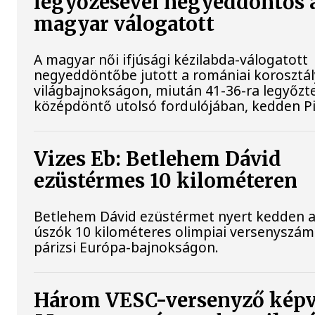
legyőzésével negyeddöntős 
magyar válogatott
A magyar női ifjúsági kézilabda-válogatott
negyeddöntőbe jutott a romániai korosztá
világbajnokságon, miután 41-36-ra legyőzte
középdöntő utolsó fordulójában, kedden Pi
Vizes Eb: Betlehem Dávid
ezüstérmes 10 kilométeren
Betlehem Dávid ezüstérmet nyert kedden a n
úszók 10 kilométeres olimpiai versenyszá
párizsi Európa-bajnokságon.
Három VESC-versenyző képv