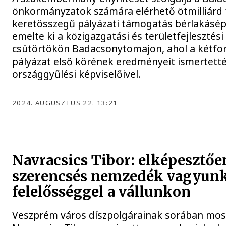
önkormányzatok számára elérhető ötmilliárd 
keretösszegű pályázati támogatás bérlakásépí
emelte ki a közigazgatási és területfejlesztési
csütörtökön Badacsonytomajon, ahol a kétfo
pályázat első körének eredményeit ismertetté
országgyűlési képviselőivel.
2024. AUGUSZTUS 22. 13:21
Navracsics Tibor: elképesztőe
szerencsés nemzedék vagyunk
felelősséggel a vállunkon
Veszprém város díszpolgárainak sorában mos