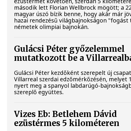
ezüstérmét követően, szerdán 5 kilométere
második lett Florian Wellbrock mögött; a 2
magyar úszó bízik benne, hogy akár már jöv
hazai rendezésű világbajnokságon "fogást t
németek olimpiai bajnokán.
Gulácsi Péter győzelemmel
mutatkozott be a Villarrealb
Gulácsi Péter kezdőként szerepelt új csapat
Villarreal szerdai edzőmérkőzésén, melyet 
nyert meg a spanyol labdarúgó-bajnokság
szereplő együttes.
Vizes Eb: Betlehem Dávid
ezüstérmes 5 kilométeren