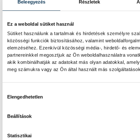
Beleegyezés
Részletek
A
Magyarország a legforróbb,
Angliában szárazság tombol
Ez a weboldal sütiket használ
Rá sem ismerünk Európára, kontinensszert
Sütiket használunk a tartalmak és hirdetések személyre sz
rekordokat dönt a hőség. Magyarország a 
közösségi funkciók biztosításához, valamint weboldalforgal
országok közé került, miközben az Egyesül
elemzéséhez. Ezenkívül közösségi média-, hirdető- és ele
Királyságban olyan száraz júliust mértek, a
partnereinkkel megosztjuk az Ön weboldalhasználatra vonatk
155 éve nem volt példa.
akik kombinálhatják az adatokat más olyan adatokkal, amely
meg számukra vagy az Ön által használt más szolgáltatásokb
A múltban és ma is rossz hír
Hozzájárulás kiválasztása
dunai Ínség-szikla
Elengedhetetlen
Újra kilátszik a Dunából az aszály hírnöke!
felbukkanása egyet jelentett az éhínséggel
Beállítások
a klímaváltozás okozta extrém szárazságra h
figyelmet. Elmeséljük a baljós kőtömb tört
Statisztikai