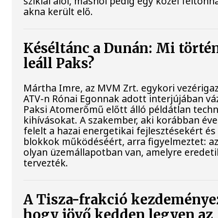
sziklái alól, máshol pedig egy közel féltonná
akna került elő.
Késéltánc a Dunán: Mi történ
leáll Paks?
Mártha Imre, az MVM Zrt. egykori vezériga
ATV-n Rónai Egonnak adott interjújában váz
Paksi Atomerőmű előtt álló példátlan techn
kihívásokat. A szakember, aki korábban év
felelt a hazai energetikai fejlesztésekért és
blokkok működéséért, arra figyelmeztet: a
olyan üzemállapotban van, amelyre eredet
tervezték.
A Tisza-frakció kezdeménye
hogy jövő kedden legyen az