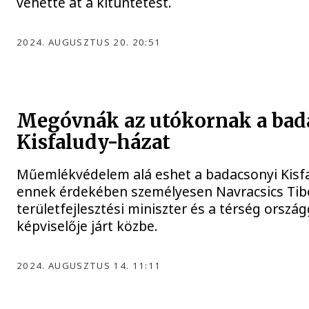
vehette át a kitüntetést.
2024. AUGUSZTUS 20. 20:51
Megóvnák az utókornak a bad
Kisfaludy-házat
Műemlékvédelem alá eshet a badacsonyi Kisfa
ennek érdekében személyesen Navracsics Tibo
területfejlesztési miniszter és a térség ország
képviselője járt közbe.
2024. AUGUSZTUS 14. 11:11