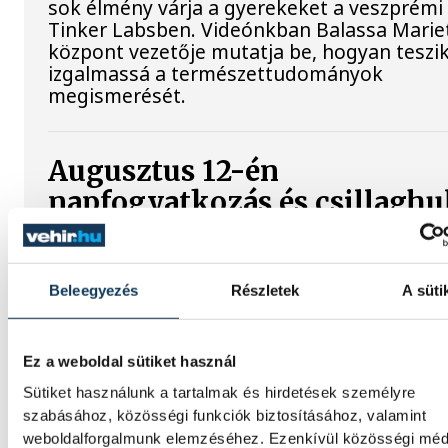
sok élmény várja a gyerekeket a veszprémi
Tinker Labsben. Videónkban Balassa Mariet
központ vezetője mutatja be, hogyan teszi
izgalmassá a természettudományok
megismerését.
Augusztus 12-én
napfogyatkozás és csillaghu
is vár ránk
Az év legsűrűbb csillagászati napján, augus
Beleegyezés
Részletek
A süti
12-én éjjel tetőzik majd a Perseidák
hullócsillagraj, de ugyanezen a napon rész
napfogyatkozást is meg lehet majd figyelni
Ez a weboldal sütiket használ
Sütiket használunk a tartalmak és hirdetések személyre
szabásához, közösségi funkciók biztosításához, valamint
weboldalforgalmunk elemzéséhez. Ezenkívül közösségi méd