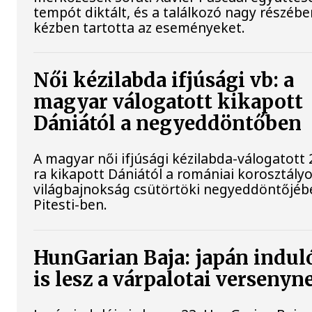
tempót diktált, és a találkozó nagy részébe
kézben tartotta az eseményeket.
Női kézilabda ifjúsági vb: a
magyar válogatott kikapott
Dániától a negyeddöntőben
A magyar női ifjúsági kézilabda-válogatott 
ra kikapott Dániától a romániai korosztály
világbajnokság csütörtöki negyeddöntőjéb
Pitesti-ben.
HunGarian Baja: japán indul
is lesz a várpalotai versenyn