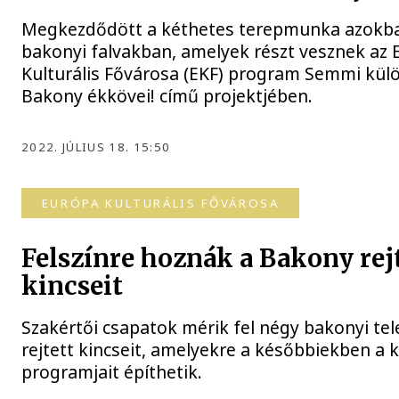
Megkezdődött a kéthetes terepmunka azokb
bakonyi falvakban, amelyek részt vesznek az
Kulturális Fővárosa (EKF) program Semmi kül
Bakony ékkövei! című projektjében.
2022. JÚLIUS 18. 15:50
EURÓPA KULTURÁLIS FŐVÁROSA
Felszínre hoznák a Bakony rej
kincseit
Szakértői csapatok mérik fel négy bakonyi tel
rejtett kincseit, amelyekre a későbbiekben a
programjait építhetik.