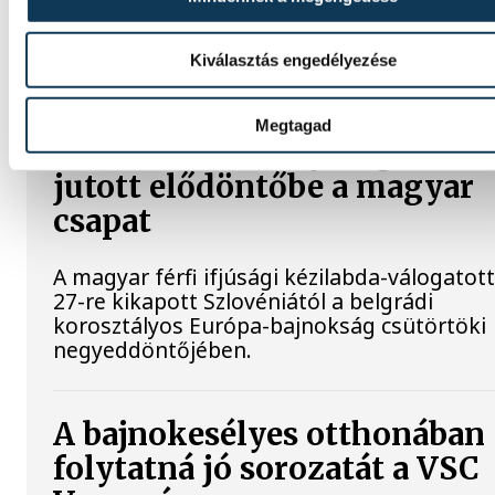
Az Európa-bajnoki és a grand master címet 
elnyerte Gyurkovics Ferenc a masters súly
Kiválasztás engedélyezése
kontinenstornán.
Megtagad
Férfi kézilabda ifjúsági Eb: 
jutott elődöntőbe a magyar
csapat
A magyar férfi ifjúsági kézilabda-válogatott
27-re kikapott Szlovéniától a belgrádi
korosztályos Európa-bajnokság csütörtöki
negyeddöntőjében.
A bajnokesélyes otthonában
folytatná jó sorozatát a VSC