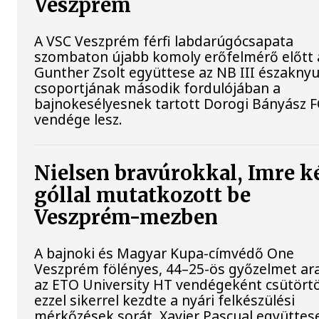
Veszprém
A VSC Veszprém férfi labdarúgócsapata
szombaton újabb komoly erőfelmérő előtt á
Gunther Zsolt együttese az NB III északnyu
csoportjának második fordulójában a
bajnokesélyesnek tartott Dorogi Bányász F
vendége lesz.
Nielsen bravúrokkal, Imre k
góllal mutatkozott be
Veszprém-mezben
A bajnoki és Magyar Kupa-címvédő One
Veszprém fölényes, 44–25-ös győzelmet ar
az ETO University HT vendégeként csütört
ezzel sikerrel kezdte a nyári felkészülési
mérkőzések sorát. Xavier Pascual együttes