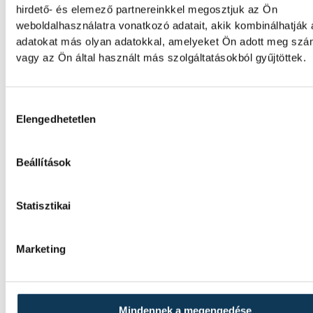
hirdető- és elemező partnereinkkel megosztjuk az Ön
SPORT
weboldalhasználatra vonatkozó adatait, akik kombinálhatják
adatokat más olyan adatokkal, amelyeket Ön adott meg sz
vagy az Ön által használt más szolgáltatásokból gyűjtöttek.
Betlehem Dávid Európa-bajn
Hozzájárulás kiválasztása
3 km-es kieséses versenyben
Elengedhetetlen
Betlehem Dávid aranyérmet nyert pénteke
Beállítások
nyíltvízi úszók 3 kilométeres kieséses
versenyszámában a párizsi Európa-
bajnokságon. Rasovszky Kristóf célfotóval 
Statisztikai
lett.
Marketing
Gyurkovics a masters Eb
legjobbja
Mindennek a megengedése