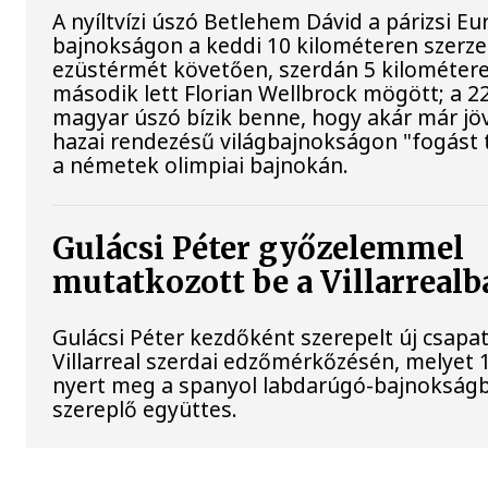
A nyíltvízi úszó Betlehem Dávid a párizsi Eu
bajnokságon a keddi 10 kilométeren szerze
ezüstérmét követően, szerdán 5 kilométere
második lett Florian Wellbrock mögött; a 2
magyar úszó bízik benne, hogy akár már jöv
hazai rendezésű világbajnokságon "fogást t
a németek olimpiai bajnokán.
Gulácsi Péter győzelemmel
mutatkozott be a Villarrealb
Gulácsi Péter kezdőként szerepelt új csapat
Villarreal szerdai edzőmérkőzésén, melyet 
nyert meg a spanyol labdarúgó-bajnokság
szereplő együttes.