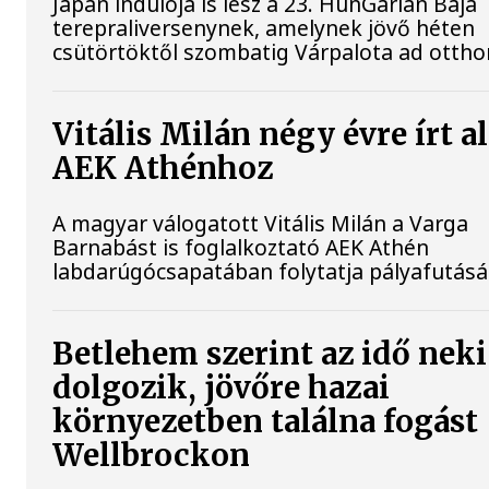
Japán indulója is lesz a 23. HunGarian Baja
terepraliversenynek, amelynek jövő héten
csütörtöktől szombatig Várpalota ad ottho
Vitális Milán négy évre írt al
AEK Athénhoz
A magyar válogatott Vitális Milán a Varga
Barnabást is foglalkoztató AEK Athén
labdarúgócsapatában folytatja pályafutásá
Betlehem szerint az idő neki
dolgozik, jövőre hazai
környezetben találna fogást
Wellbrockon