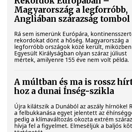
Rekordok Európában –
Magyarország a legforróbb,
Angliában szárazság tombol
Rá sem ismerünk Európára, kontinensszert
rekordokat dönt a hőség. Magyarország a
legforróbb országok közé került, miközben
Egyesült Királyságban olyan száraz júliust
mértek, amilyenre 155 éve nem volt példa.
A múltban és ma is rossz hír
hoz a dunai Ínség-szikla
Újra kilátszik a Dunából az aszály hírnöke!
a felbukkanása egyet jelentett az éhínségg
pedig a klímaváltozás okozta extrém szára
hívja fel a figyelmet. Elmeséljük a baljós k