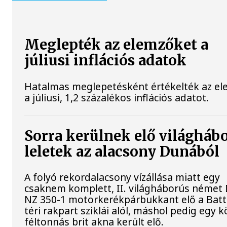
Meglepték az elemzőket a
júliusi inflációs adatok
Hatalmas meglepetésként értékelték az e
a júliusi, 1,2 százalékos inflációs adatot.
Sorra kerülnek elő világháb
leletek az alacsony Dunából
A folyó rekordalacsony vízállása miatt egy
csaknem komplett, II. világháborús néme
NZ 350-1 motorkerékpárbukkant elő a Bat
téri rakpart sziklái alól, máshol pedig egy k
féltonnás brit akna került elő.