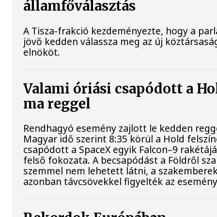
államfőválasztás
A Tisza-frakció kezdeményezte, hogy a par
jövő kedden válassza meg az új köztársasá
elnököt.
Valami óriási csapódott a Ho
ma reggel
Rendhagyó esemény zajlott le kedden regge
Magyar idő szerint 8:35 körül a Hold felszí
csapódott a SpaceX egyik Falcon–9 rakétáj
felső fokozata. A becsapódást a Földről sz
szemmel nem lehetett látni, a szakembere
azonban távcsövekkel figyelték az esemény