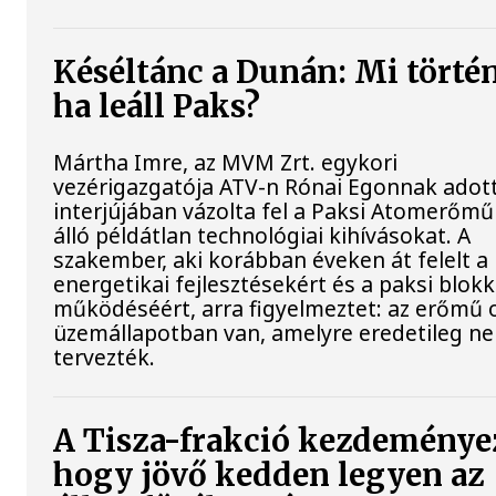
Késéltánc a Dunán: Mi történ
ha leáll Paks?
Mártha Imre, az MVM Zrt. egykori
vezérigazgatója ATV-n Rónai Egonnak adot
interjújában vázolta fel a Paksi Atomerőmű
álló példátlan technológiai kihívásokat. A
szakember, aki korábban éveken át felelt a 
energetikai fejlesztésekért és a paksi blok
működéséért, arra figyelmeztet: az erőmű 
üzemállapotban van, amelyre eredetileg n
tervezték.
A Tisza-frakció kezdeménye
hogy jövő kedden legyen az