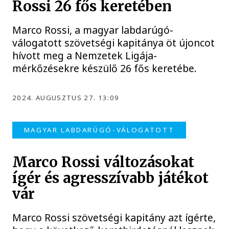
Rossi 26 fős keretében
Marco Rossi, a magyar labdarúgó-
válogatott szövetségi kapitánya öt újoncot
hívott meg a Nemzetek Ligája-
mérkőzésekre készülő 26 fős keretébe.
2024. AUGUSZTUS 27. 13:09
MAGYAR LABDARÚGÓ-VÁLOGATOTT
Marco Rossi változásokat
ígér és agresszívabb játékot
vár
Marco Rossi szövetségi kapitány azt ígérte,