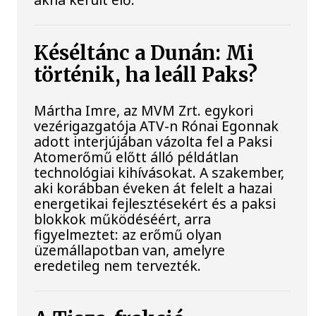
Késéltánc a Dunán: Mi
történik, ha leáll Paks?
Mártha Imre, az MVM Zrt. egykori
vezérigazgatója ATV-n Rónai Egonnak
adott interjújában vázolta fel a Paksi
Atomerőmű előtt álló példátlan
technológiai kihívásokat. A szakember,
aki korábban éveken át felelt a hazai
energetikai fejlesztésekért és a paksi
blokkok működéséért, arra
figyelmeztet: az erőmű olyan
üzemállapotban van, amelyre
eredetileg nem tervezték.