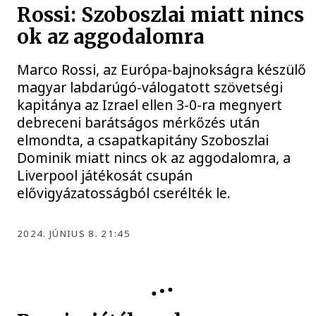
Rossi: Szoboszlai miatt nincs
ok az aggodalomra
Marco Rossi, az Európa-bajnokságra készülő
magyar labdarúgó-válogatott szövetségi
kapitánya az Izrael ellen 3-0-ra megnyert
debreceni barátságos mérkőzés után
elmondta, a csapatkapitány Szoboszlai
Dominik miatt nincs ok az aggodalomra, a
Liverpool játékosát csupán
elővigyázatosságból cserélték le.
2024. JÚNIUS 8. 21:45