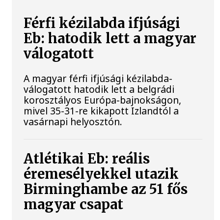
Férfi kézilabda ifjúsági
Eb: hatodik lett a magyar
válogatott
A magyar férfi ifjúsági kézilabda-
válogatott hatodik lett a belgrádi
korosztályos Európa-bajnokságon,
mivel 35-31-re kikapott Izlandtól a
vasárnapi helyosztón.
Atlétikai Eb: reális
éremesélyekkel utazik
Birminghambe az 51 fős
magyar csapat