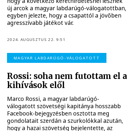
hogy a következő kerethirdetésnél lesznek
új arcok a magyar labdarúgó-válogatottban,
egyben jelezte, hogy a csapattól a jövőben
agresszívabb játékot vár.
2024. AUGUSZTUS 22. 9:51
MAGYAR LABDARÚGÓ-VÁLOGATOTT
Rossi: soha nem futottam el a
kihívások elől
Marco Rossi, a magyar labdarúgó-
válogatott szövetségi kapitánya hosszabb
Facebook-bejegyzésben osztotta meg
gondolatait szerdán a szurkolókkal azután,
hogy a hazai szövetség bejelentette, az