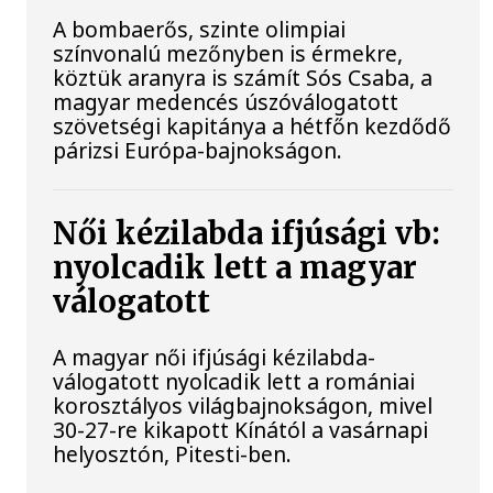
A bombaerős, szinte olimpiai
színvonalú mezőnyben is érmekre,
köztük aranyra is számít Sós Csaba, a
magyar medencés úszóválogatott
szövetségi kapitánya a hétfőn kezdődő
párizsi Európa-bajnokságon.
Női kézilabda ifjúsági vb:
nyolcadik lett a magyar
válogatott
A magyar női ifjúsági kézilabda-
válogatott nyolcadik lett a romániai
korosztályos világbajnokságon, mivel
30-27-re kikapott Kínától a vasárnapi
helyosztón, Pitesti-ben.