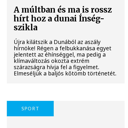
A múltban és ma is rossz
hírt hoz a dunai Ínség-
szikla
Újra kilátszik a Dunából az aszály
hírnöke! Régen a felbukkanása egyet
jelentett az éhínséggel, ma pedig a
klímaváltozás okozta extrém
szárazságra hívja fel a figyelmet.
Elmeséljük a baljós kőtömb történetét.
SPORT