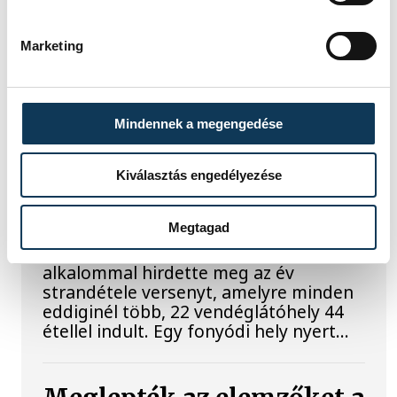
Baka Andrást, a Legfelsőbb Bíróság
korábbi elnökét jelöli köztársasági
Marketing
elnöknek a Tisza párt parlamenti
frakciója.
Mindennek a megengedése
Egy furcsa halkonzerv
lett az Év Strandétele -
Kiválasztás engedélyezése
mutatjuk!
Megtagad
A Balatoni Kör idén tizenkettedik
alkalommal hirdette meg az év
strandétele versenyt, amelyre minden
eddiginél több, 22 vendéglátóhely 44
étellel indult. Egy fonyódi hely nyert...