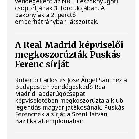
vendégeként az NB III északnyugati
csoportjának 3. fordulójában. A
bakonyiak a 2. perctől
emberhátrányban játszottak.
A Real Madrid képviselői
megkoszorúzták Puskás
Ferenc sírját
Roberto Carlos és José Ángel Sánchez a
Budapesten vendégeskedő Real
Madrid labdarúgócsapat
képviseletében megkoszorúzta a klub
legendás magyar játékosának, Puskás
Ferencnek a sírját a Szent István
Bazilika altemplomában.