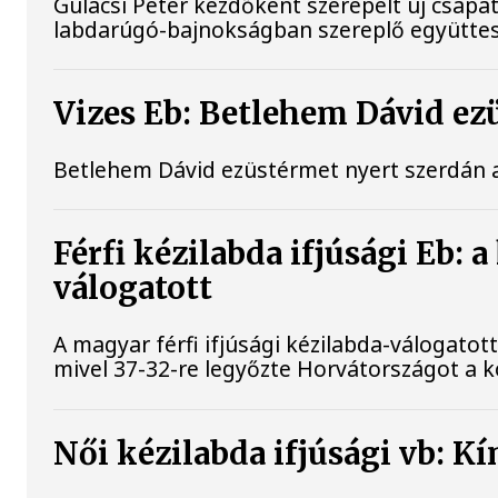
Gulácsi Péter kezdőként szerepelt új csapat
labdarúgó-bajnokságban szereplő együttes
Vizes Eb: Betlehem Dávid ez
Betlehem Dávid ezüstérmet nyert szerdán a
Férfi kézilabda ifjúsági Eb:
válogatott
A magyar férfi ifjúsági kézilabda-válogato
mivel 37-32-re legyőzte Horvátországot a 
Női kézilabda ifjúsági vb: 