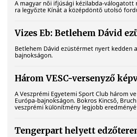
A magyar női ifjúsági kézilabda-válogatot
ra legyőzte Kínát a középdöntő utolsó ford
Vizes Eb: Betlehem Dávid ez
Betlehem Dávid ezüstérmet nyert kedden a n
bajnokságon.
Három VESC-versenyző képvi
A Veszprémi Egyetemi Sport Club három vers
Európa-bajnokságon. Bokros Kincső, Bruchne
veszprémi különítmény legjobb eredményét
Tengerpart helyett edzőterem