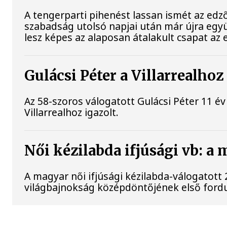
A tengerparti pihenést lassan ismét az edző
szabadság utolsó napjai után már újra együ
lesz képes az alaposan átalakult csapat az 
Gulácsi Péter a Villarrealhoz
Az 58-szoros válogatott Gulácsi Péter 11 év
Villarrealhoz igazolt.
Női kézilabda ifjúsági vb: a
A magyar női ifjúsági kézilabda-válogatott
világbajnokság középdöntőjének első fordu