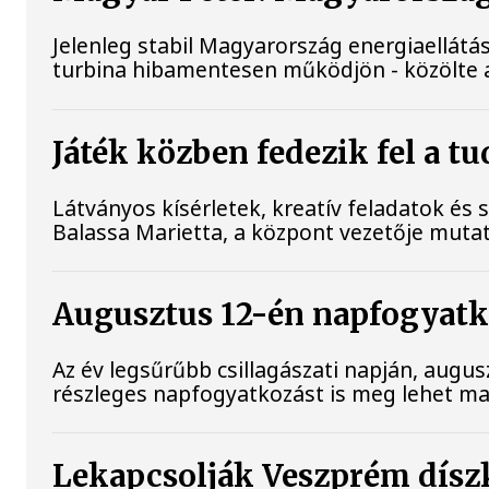
Jelenleg stabil Magyarország energiaellát
turbina hibamentesen működjön - közölte a
Játék közben fedezik fel a 
Látványos kísérletek, kreatív feladatok és
Balassa Marietta, a központ vezetője mut
Augusztus 12-én napfogyatkoz
Az év legsűrűbb csillagászati napján, augus
részleges napfogyatkozást is meg lehet maj
Lekapcsolják Veszprém díszk