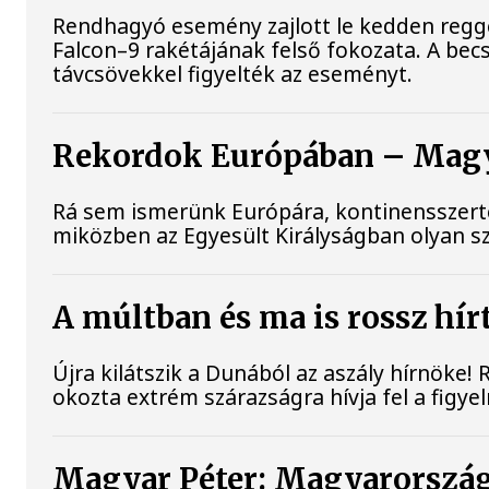
Rendhagyó esemény zajlott le kedden reggel
Falcon–9 rakétájának felső fokozata. A be
távcsövekkel figyelték az eseményt.
Rekordok Európában – Magya
Rá sem ismerünk Európára, kontinensszerte
miközben az Egyesült Királyságban olyan sz
A múltban és ma is rossz hír
Újra kilátszik a Dunából az aszály hírnöke!
okozta extrém szárazságra hívja fel a figye
Magyar Péter: Magyarország 