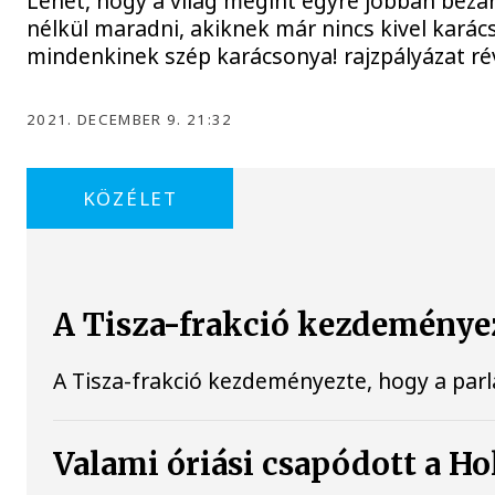
Lehet, hogy a világ megint egyre jobban bezá
nélkül maradni, akiknek már nincs kivel kará
mindenkinek szép karácsonya! rajzpályázat ré
2021. DECEMBER 9. 21:32
KÖZÉLET
A Tisza-frakció kezdeményez
A Tisza-frakció kezdeményezte, hogy a par
Valami óriási csapódott a H