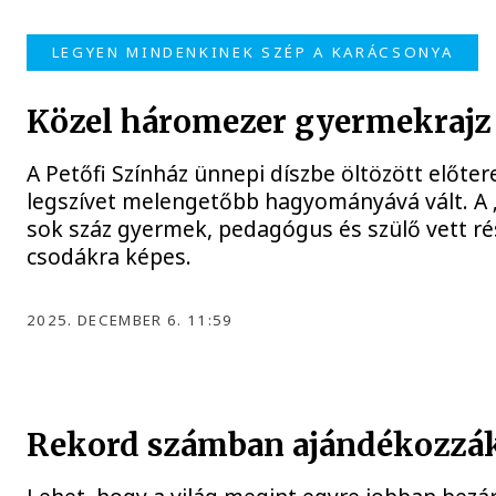
LEGYEN MINDENKINEK SZÉP A KARÁCSONYA
Közel háromezer gyermekrajz 
A Petőfi Színház ünnepi díszbe öltözött előt
legszívet melengetőbb hagyományává vált. A 
sok száz gyermek, pedagógus és szülő vett rés
csodákra képes.
2025. DECEMBER 6. 11:59
Rekord számban ajándékozzák