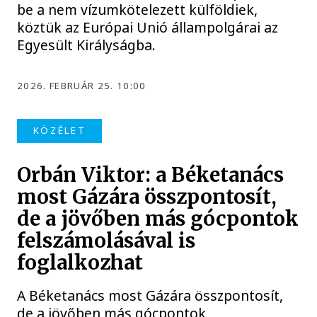
be a nem vízumkötelezett külföldiek,
köztük az Európai Unió állampolgárai az
Egyesült Királyságba.
2026. FEBRUÁR 25. 10:00
KÖZÉLET
Orbán Viktor: a Béketanács
most Gázára összpontosít,
de a jövőben más gócpontok
felszámolásával is
foglalkozhat
A Béketanács most Gázára összpontosít,
de a jövőben más gócpontok