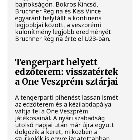
bajnokságon. Bokros Kincső,
Bruchner Regina és Kiss Vince
egyaránt helytállt a kontinens
legjobbjai között, a veszprémi
különítmény legjobb eredményét
Bruchner Regina érte el U23-ban.
Tengerpart helyett
edzőterem: visszatértek
a One Veszprém sztárjai
A tengerparti pihenést lassan ismét
az edzőterem és a kézilabdapálya
váltja fel a One Veszprém
játékosainál. A nyári szabadság
utolsó napjai után már újra együtt
dolgozik a keret, miközben a
szurkolók is egyre izgatottabban