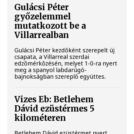
Gulácsi Péter
győzelemmel
mutatkozott be a
Villarrealban
Gulácsi Péter kezdőként szerepelt új
csapata, a Villarreal szerdai
edzőmérkőzésén, melyet 1-0-ra nyert
meg a spanyol labdarúgó-
bajnokságban szereplő együttes.
Vizes Eb: Betlehem
Dávid ezüstérmes 5
kilométeren
Betlehem Dávid ezüstérmet nyert