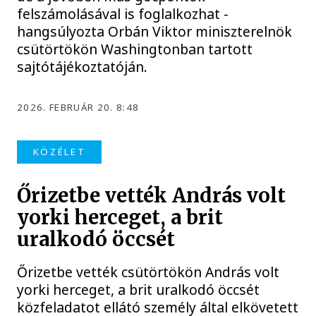
felszámolásával is foglalkozhat -
hangsúlyozta Orbán Viktor miniszterelnök
csütörtökön Washingtonban tartott
sajtótájékoztatóján.
2026. FEBRUÁR 20. 8:48
KÖZÉLET
Őrizetbe vették András volt
yorki herceget, a brit
uralkodó öccsét
Őrizetbe vették csütörtökön András volt
yorki herceget, a brit uralkodó öccsét
közfeladatot ellátó személy által elkövetett