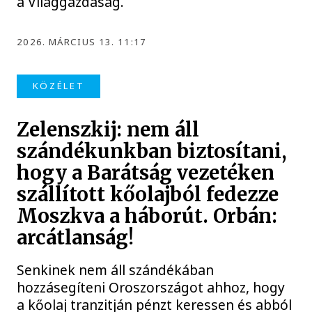
a Világgazdaság.
2026. MÁRCIUS 13. 11:17
KÖZÉLET
Zelenszkij: nem áll
szándékunkban biztosítani,
hogy a Barátság vezetéken
szállított kőolajból fedezze
Moszkva a háborút. Orbán:
arcátlanság!
Senkinek nem áll szándékában
hozzásegíteni Oroszországot ahhoz, hogy
a kőolaj tranzitján pénzt keressen és abból