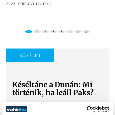
2026. FEBRUÁR 17. 13:40
1
2
3
4
5
...
KÖZÉLET
Késéltánc a Dunán: Mi
történik, ha leáll Paks?
Mártha Imre, az MVM Zrt. egykori
vezérigazgatója ATV-n Rónai Egonnak