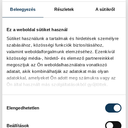
adott interjújában vázolta fel a Paksi
Atomerőmű előtt álló példátlan
Beleegyezés
Részletek
A sütikről
technológiai kihívásokat. A
szakember, aki korábban éveken át
felelt a hazai energetikai
Ez a weboldal sütiket használ
fejlesztésekért és a paksi blokkok
Sütiket használunk a tartalmak és hirdetések személyre
működéséért, arra figyelmeztet: az
erőmű olyan üzemállapotban van,
szabásához, közösségi funkciók biztosításához,
amelyre eredetileg nem tervezték.
valamint weboldalforgalmunk elemzéséhez. Ezenkívül
közösségi média-, hirdető- és elemező partnereinkkel
megosztjuk az Ön weboldalhasználatra vonatkozó
adatait, akik kombinálhatják az adatokat más olyan
A Tisza-frakció
adatokkal, amelyeket Ön adott meg számukra vagy az
kezdeményezte, hogy
Ön által használt más szolgáltatásokból gyűjtöttek.
jövő kedden legyen az
államfőválasztás
Hozzájárulás kiválasztása
Elengedhetetlen
A Tisza-frakció kezdeményezte, hogy
a parlament jövő kedden válassza
Beállítások
meg az új köztársasági elnököt.