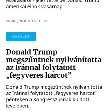
lezárásáról - jelentette be Donald Trump
amerikai elnök vasárnap.
2026. JÚNIUS 15. 10:22
KÖZÉLET
Donald Trump
megszűntnek nyilvánította
az Iránnal folytatott
„fegyveres harcot”
Donald Trump megszűntnek nyilvánította
az Iránnal folytatott „fegyveres harcot”
pénteken a Kongresszusnak küldött
levelében.