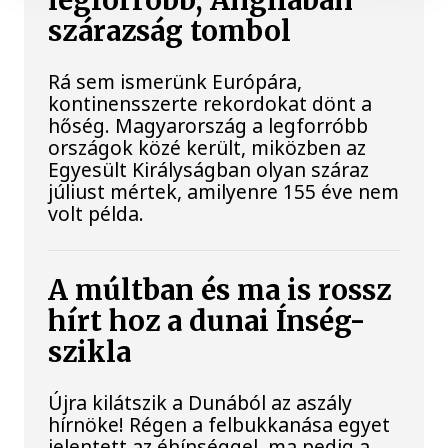
legforróbb, Angliában
szárazság tombol
Rá sem ismerünk Európára,
kontinensszerte rekordokat dönt a
hőség. Magyarország a legforróbb
országok közé került, miközben az
Egyesült Királyságban olyan száraz
júliust mértek, amilyenre 155 éve nem
volt példa.
A múltban és ma is rossz
hírt hoz a dunai Ínség-
szikla
Újra kilátszik a Dunából az aszály
hírnöke! Régen a felbukkanása egyet
jelentett az éhínséggel, ma pedig a