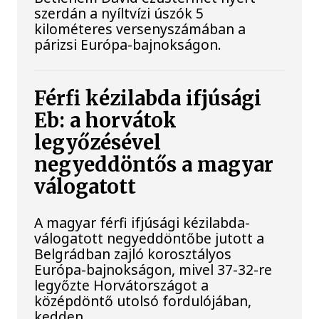
szerdán a nyíltvízi úszók 5
kilométeres versenyszámában a
párizsi Európa-bajnokságon.
Férfi kézilabda ifjúsági
Eb: a horvátok
legyőzésével
negyeddöntős a magyar
válogatott
A magyar férfi ifjúsági kézilabda-
válogatott negyeddöntőbe jutott a
Belgrádban zajló korosztályos
Európa-bajnokságon, mivel 37-32-re
legyőzte Horvátországot a
középdöntő utolsó fordulójában,
kedden.