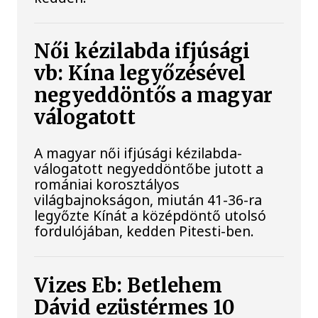
Női kézilabda ifjúsági
vb: Kína legyőzésével
negyeddöntős a magyar
válogatott
A magyar női ifjúsági kézilabda-
válogatott negyeddöntőbe jutott a
romániai korosztályos
világbajnokságon, miután 41-36-ra
legyőzte Kínát a középdöntő utolsó
fordulójában, kedden Pitesti-ben.
Vizes Eb: Betlehem
Dávid ezüstérmes 10