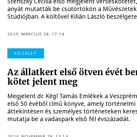
Stenszky Cecília első megjelent verseskötetét,
anyát mutatták be csütörtökön a Művészetek
Stúdiójban. A költővel Kilián László beszélgete
2025. MÁRCIUS 28. 17:14
KÖZÉLET
Az állatkert első ötven évét b
kötet jelent meg
Megjelent dr. Kégl Tamás Emlékek a Veszprémi
első 50 évéből című könyve, amely történelmi
áttekintésen és személyes történeteken keres
mutatja be a vadaspark első fél évszázadát.
2024. NOVEMBER 29. 15:14