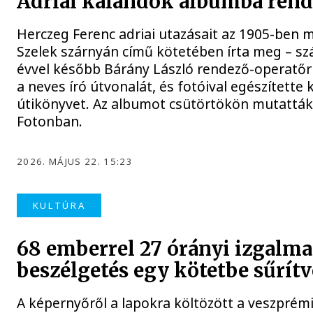
Adriai kalandok albumba ren
Herczeg Ferenc adriai utazásait az 1905-ben 
Szelek szárnyán című kötetében írta meg – sz
évvel később Bárány László rendező-operatőr 
a neves író útvonalát, és fotóival egészítette k
útikönyvet. Az albumot csütörtökön mutatták
Fotonban.
2026. MÁJUS 22. 15:23
KULTÚRA
68 emberrel 27 órányi izgalma
beszélgetés egy kötetbe sűrítv
A képernyőről a lapokra költözött a veszprém