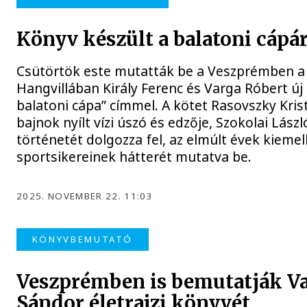
Könyv készült a balatoni cápá
Csütörtök este mutatták be a Veszprémben a
Hangvillában Király Ferenc és Varga Róbert új
balatoni cápa” címmel. A kötet Rasovszky Krist
bajnok nyílt vízi úszó és edzője, Szokolai Lász
történetét dolgozza fel, az elmúlt évek kieme
sportsikereinek hátterét mutatva be.
2025. NOVEMBER 22. 11:03
KÖNYVBEMUTATÓ
Veszprémben is bemutatják V
Sándor életrajzi könyvét