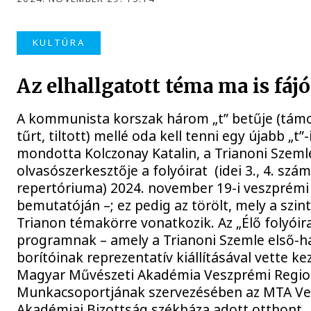
KULTÚRA
Az elhallgatott téma ma is fájó
A kommunista korszak három „t” betűje (tám
tűrt, tiltott) mellé oda kell tenni egy újabb „t”-
mondotta Kolczonay Katalin, a Trianoni Szeml
olvasószerkesztője a folyóirat (idei 3., 4. száma
repertóriuma) 2024. november 19-i veszprémi
bemutatóján –; ez pedig az törölt, mely a szint
Trianon témakörre vonatkozik. Az „Élő folyóira
programnak – amely a Trianoni Szemle első-h
borítóinak reprezentatív kiállításával vette ke
Magyar Művészeti Akadémia Veszprémi Regio
Munkacsoportjának szervezésében az MTA V
Akadémiai Bizottság székháza adott otthont