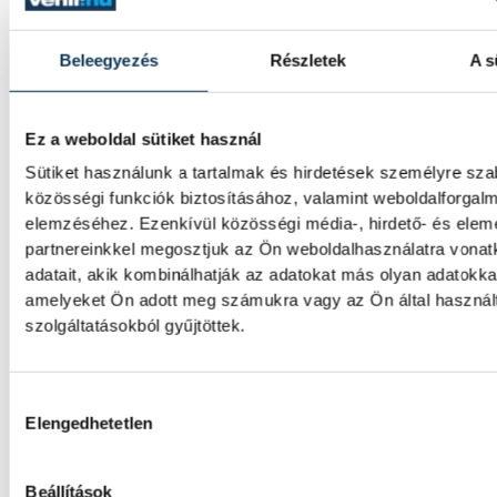
Beleegyezés
Részletek
A s
Meglepték az elemzőket a jú
inflációs adatok
Ez a weboldal sütiket használ
Hatalmas meglepetésként értékelték az el
Sütiket használunk a tartalmak és hirdetések személyre sz
júliusi, 1,2 százalékos inflációs adatot.
közösségi funkciók biztosításához, valamint weboldalforgal
elemzéséhez. Ezenkívül közösségi média-, hirdető- és ele
partnereinkkel megosztjuk az Ön weboldalhasználatra vona
Sorra kerülnek elő világháb
adatait, akik kombinálhatják az adatokat más olyan adatokka
amelyeket Ön adott meg számukra vagy az Ön által haszná
leletek az alacsony Dunából
szolgáltatásokból gyűjtöttek.
A folyó rekordalacsony vízállása miatt egy
komplett, II. világháborús német DKW NZ 
Hozzájárulás kiválasztása
motorkerékpárbukkant elő a Batthyány tér
Elengedhetetlen
sziklái alól, máshol pedig egy közel féltonná
akna került elő.
Beállítások