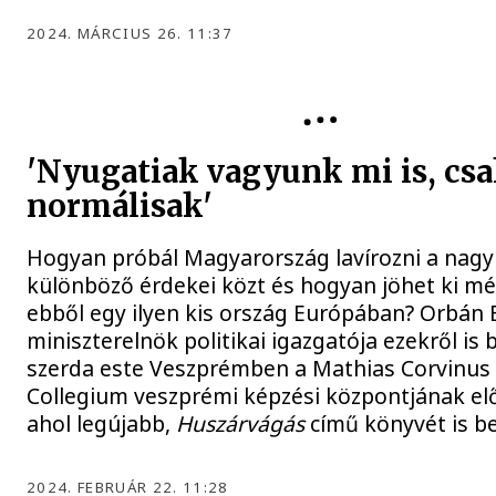
2024. MÁRCIUS 26. 11:37
POLITIKA
'Nyugatiak vagyunk mi is, cs
normálisak'
Hogyan próbál Magyarország lavírozni a nag
különböző érdekei közt és hogyan jöhet ki még
ebből egy ilyen kis ország Európában? Orbán B
miniszterelnök politikai igazgatója ezekről is 
szerda este Veszprémben a Mathias Corvinus
Collegium veszprémi képzési központjának el
ahol legújabb,
Huszárvágás
című könyvét is b
2024. FEBRUÁR 22. 11:28