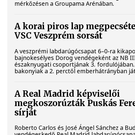
mérkőzésen a Groupama Arénában.
A korai piros lap megpecséte
VSC Veszprém sorsát
A veszprémi labdarúgócsapat 6–0-ra kikapo
bajnokesélyes Dorog vendégeként az NB II
északnyugati csoportjának 3. fordulójában.
bakonyiak a 2. perctől emberhátrányban já
A Real Madrid képviselői
megkoszorúzták Puskás Fer
sírját
Roberto Carlos és José Ángel Sánchez a B
vendégeskedő Real Madrid labdarúgócsap