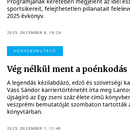
Programjának keretében megjelent az idei es
sportsikereit, felejthetetlen pillanatait felele
2025 évkönyv.
2025. DECEMBER 8. 19:24
KÖNYVBEMUTATÓ
Vég nélkül ment a poénkodás
A legendás kézilabdázó, edző és szövetségi ka
Vass Sándor karriertörténetét írta meg Lant
újságíró az Egy zseni száz élete című könyvbe
veszprémi bemutatóját szombaton tartották 
könyvtárban.
2025. DECEMBER 1. 11:40