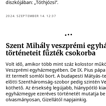
diszkójában: „Tóthjózsi”.
2024. SZEPTEMBER 14. 12:37
VESZPRÉMI ÉRSEKSÉG
Szent Mihály veszprémi egyh
történeteit fűzték csokorba
Volt idő, amikor több mint száz kolostor műk
Veszprémi egyházmegyében. De IX. Pius pápa 
itt termelt somlói bort. A budapesti Mátyás-
előtti Szentháromság-szobor pedig szintén 
köthető. Az érsekség legújabb, hiánypótló ki
egyházmegye ezeréves történetét mutatja be
olvasmányosan, Gizellától napjainkig.