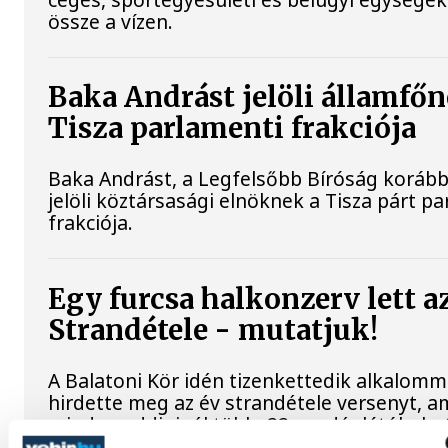
össze a vízen.
Baka Andrást jelöli államfőn
Tisza parlamenti frakciója
Baka Andrást, a Legfelsőbb Bíróság korább
jelöli köztársasági elnöknek a Tisza párt p
frakciója.
Egy furcsa halkonzerv lett a
Strandétele - mutatjuk!
A Balatoni Kör idén tizenkettedik alkalomm
hirdette meg az év strandétele versenyt, a
minden eddiginél több, 22 vendéglátóhely 4
indult. Egy fonyódi hely nyert...