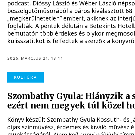
podcast. Dióssy László és Wéber László népsz
beszélgetőműsorából a páros kiválasztott 68
„megkerülhetetlen” embert, akiknek az interjú
foglalták. A péntek délután a Betekints Hotel
bemutatón több érdekes és olykor megmoso
kulisszatitkot is felfedtek a szerzők a könyvről
2026. MÁRCIUS 21. 13:11
KULTÚRA
Szombathy Gyula: Hiányzik a 
ezért nem megyek túl közel h
Könyv készült Szombathy Gyula Kossuth- és Já
díjas színművész, érdemes és kiváló művész él
munkásságáról,
Nem kell annyi pábijubi
címme