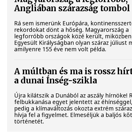
Angliában szárazság tombol
Rá sem ismerünk Európára, kontinensszert
rekordokat dönt a hőség. Magyarország a
legforróbb országok közé került, miközben
Egyesült Királyságban olyan száraz júliust 
amilyenre 155 éve nem volt példa.
A múltban és ma is rossz hír
a dunai Ínség-szikla
Újra kilátszik a Dunából az aszály hírnöke!
felbukkanása egyet jelentett az éhínséggel
pedig a klímaváltozás okozta extrém szára
hívja fel a figyelmet. Elmeséljük a baljós k
történetét.