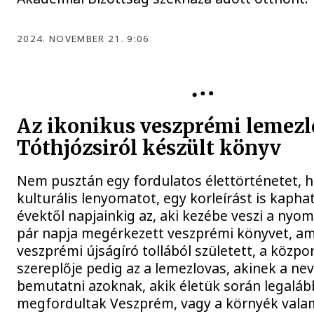
2024. NOVEMBER 21. 9:06
KULTÚRA
Az ikonikus veszprémi lemezl
Tóthjózsiról készült könyv
Nem pusztán egy fordulatos élettörténetet,
kulturális lenyomatot, egy korleírást is kapha
évektől napjainkig az, aki kezébe veszi a nyom
pár napja megérkezett veszprémi könyvet, am
veszprémi újságíró tollából született, a közpo
szereplője pedig az a lemezlovas, akinek a ne
bemutatni azoknak, akik életük során legaláb
megfordultak Veszprém, vagy a környék vala