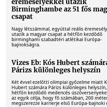
éremesélyekkel utazik
Birminghambe az 51 fős ma
csapat
Nagy létszámmal, egyúttal reális éremesél
utazik a magyar csapat a hétfőn kezdődő
birminghami szabadtéri atlétikai Európa-
bajnokságra.
Vizes Eb: Kós Hubert számár
Párizs különleges helyszín
Két évvel ezelőtti olimpiai győzelme miatt 
Hubert számára Párizs különleges helyszín,
hétfőn kezdődő medencés úszóversenyeke
az egyik célja, hogy fő számában, 200 méte
megszerezze karrierje első Európa-bajnoki 