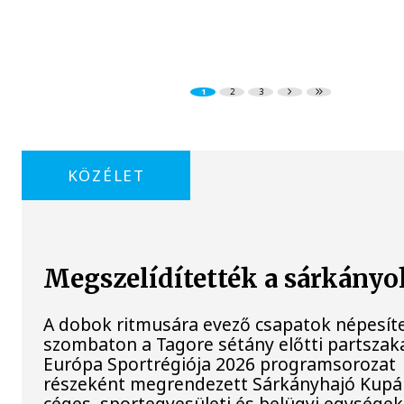
1
2
3
KÖZÉLET
Megszelídítették a sárkányo
A dobok ritmusára evező csapatok népesít
szombaton a Tagore sétány előtti partszaka
Európa Sportrégiója 2026 programsorozat
részeként megrendezett Sárkányhajó Kupán 
céges, sportegyesületi és belügyi egysége