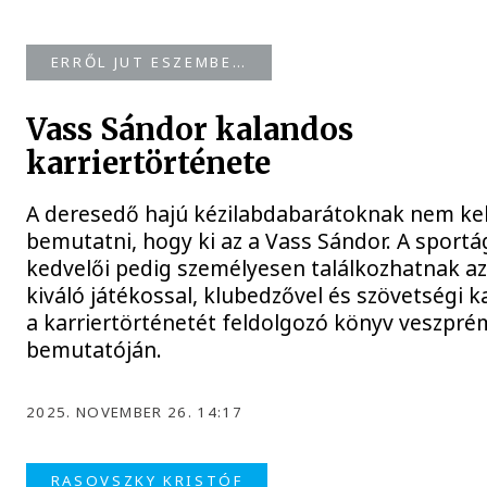
ERRŐL JUT ESZEMBE…
Vass Sándor kalandos
karriertörténete
A deresedő hajú kézilabdabarátoknak nem kel
bemutatni, hogy ki az a Vass Sándor. A sportá
kedvelői pedig személyesen találkozhatnak az
kiváló játékossal, klubedzővel és szövetségi k
a karriertörténetét feldolgozó könyv veszpré
bemutatóján.
2025. NOVEMBER 26. 14:17
RASOVSZKY KRISTÓF