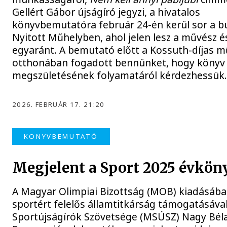
Gellért Gábor újságíró jegyzi, a hivatalos
könyvbemutatóra február 24-én kerül sor a b
Nyitott Műhelyben, ahol jelen lesz a művész és
egyaránt. A bemutató előtt a Kossuth-díjas m
otthonában fogadott bennünket, hogy könyv
megszületésének folyamatáról kérdezhessük
2026. FEBRUÁR 17. 21:20
KÖNYVBEMUTATÓ
Megjelent a Sport 2025 évkön
A Magyar Olimpiai Bizottság (MOB) kiadásába
sportért felelős államtitkárság támogatásáva
Sportújságírók Szövetsége (MSÚSZ) Nagy Bél