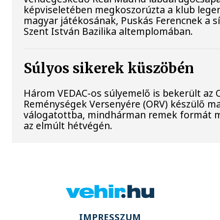
képviseletében megkoszorúzta a klub lege
magyar játékosának, Puskás Ferencnek a sí
Szent István Bazilika altemplomában.
Súlyos sikerek küszöbén
Három VEDAC-os súlyemelő is bekerült az O
Reménységek Versenyére (ORV) készülő m
válogatottba, mindhárman remek formát 
az elmúlt hétvégén.
IMPRESSZUM