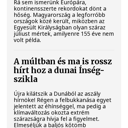
Rá sem ismerünk Európára,
kontinensszerte rekordokat dönt a
hőség. Magyarország a legforróbb
országok közé került, miközben az
Egyesült Királyságban olyan száraz
júliust mértek, amilyenre 155 éve nem
volt példa.
A múltban és ma is rossz
hírt hoz a dunai Ínség-
szikla
Újra kilátszik a Dunából az aszály
hírnöke! Régen a felbukkanása egyet
jelentett az éhínséggel, ma pedig a
klímaváltozás okozta extrém
szárazságra hívja fel a figyelmet.
Elmeséljük a baljós kőtömb