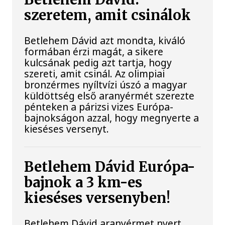
szeretem, amit csinálok
Betlehem Dávid azt mondta, kiváló
formában érzi magát, a sikere
kulcsának pedig azt tartja, hogy
szereti, amit csinál. Az olimpiai
bronzérmes nyíltvízi úszó a magyar
küldöttség első aranyérmét szerezte
pénteken a párizsi vizes Európa-
bajnokságon azzal, hogy megnyerte a
kieséses versenyt.
Betlehem Dávid Európa-
bajnok a 3 km-es
kieséses versenyben!
Betlehem Dávid aranyérmet nyert