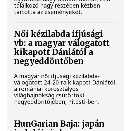
találkozó nagy részében kézben
tartotta az eseményeket.
Női kézilabda ifjúsági
vb: a magyar válogatott
kikapott Dániától a
negyeddöntőben
A magyar női ifjúsági kézilabda-
válogatott 24-20-ra kikapott Dániától
a romániai korosztályos
világbajnokság csütörtöki
negyeddöntőjében, Pitesti-ben.
HunGarian Baja: japán