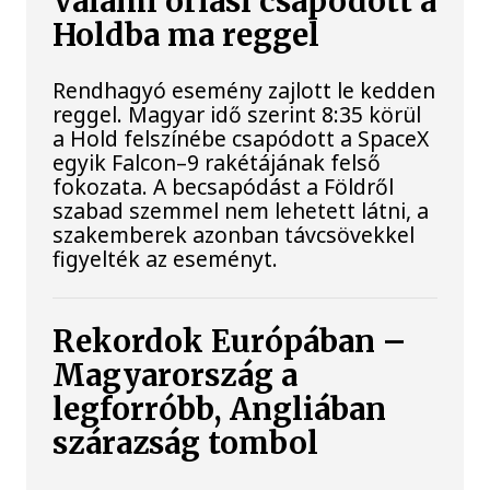
Valami óriási csapódott a
Holdba ma reggel
Rendhagyó esemény zajlott le kedden
reggel. Magyar idő szerint 8:35 körül
a Hold felszínébe csapódott a SpaceX
egyik Falcon–9 rakétájának felső
fokozata. A becsapódást a Földről
szabad szemmel nem lehetett látni, a
szakemberek azonban távcsövekkel
figyelték az eseményt.
Rekordok Európában –
Magyarország a
legforróbb, Angliában
szárazság tombol