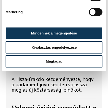
felelt a hazai energetikai
fejlesztésekért és a paksi blokkok
Marketing
működéséért, arra figyelmeztet: az
erőmű olyan üzemállapotban van,
amelyre eredetileg nem tervezték.
Mindennek a megengedése
A Tisza-frakció
Kiválasztás engedélyezése
kezdeményezte, hogy
jövő kedden legyen az
Megtagad
államfőválasztás
A Tisza-frakció kezdeményezte, hogy
a parlament jövő kedden válassza
meg az új köztársasági elnököt.