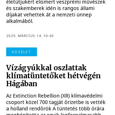
életútjukért elismert veszprémi művészek
és szakemberek idén is rangos állami
díjakat vehettek át a nemzeti ünnep
alkalmából.
2025. MÁRCIUS 14. 10:43
KÖZÉLET
Vízágyúkkal oszlattak
klímatüntetőket hétvégén
Hágában
Az Extinction Rebellion (XR) klímavédelmi
csoport közel 700 tagját őrizetbe is vették
a holland rendőrök A tüntetés több órára
megbénította az egyik legforgalmasabb