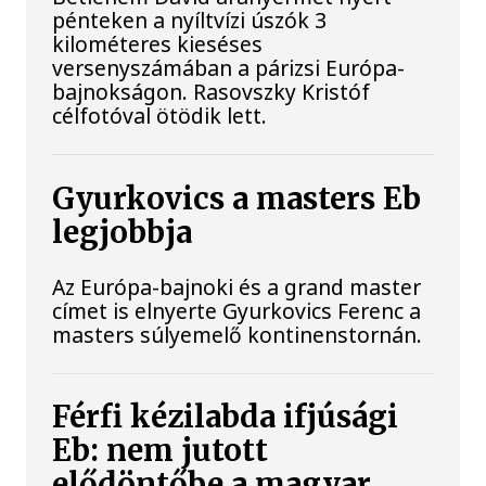
pénteken a nyíltvízi úszók 3
kilométeres kieséses
versenyszámában a párizsi Európa-
bajnokságon. Rasovszky Kristóf
célfotóval ötödik lett.
Gyurkovics a masters Eb
legjobbja
Az Európa-bajnoki és a grand master
címet is elnyerte Gyurkovics Ferenc a
masters súlyemelő kontinenstornán.
Férfi kézilabda ifjúsági
Eb: nem jutott
elődöntőbe a magyar