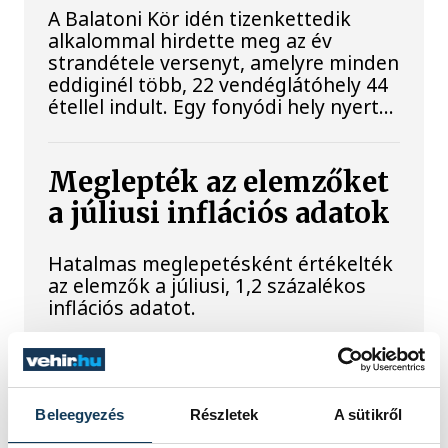
A Balatoni Kör idén tizenkettedik
alkalommal hirdette meg az év
strandétele versenyt, amelyre minden
eddiginél több, 22 vendéglátóhely 44
étellel indult. Egy fonyódi hely nyert...
Meglepték az elemzőket
a júliusi inflációs adatok
Hatalmas meglepetésként értékelték
az elemzők a júliusi, 1,2 százalékos
inflációs adatot.
Sorra kerülnek elő
világháborús leletek az
Beleegyezés
Részletek
A sütikről
alacsony Dunából