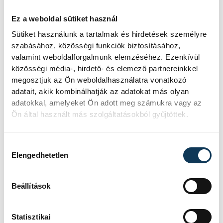
Ez a weboldal sütiket használ
A folyó rekordalacsony vízállása miatt
egy csaknem komplett, II.
Sütiket használunk a tartalmak és hirdetések személyre
világháborús német DKW NZ 350-1
szabásához, közösségi funkciók biztosításához,
motorkerékpárbukkant elő a
valamint weboldalforgalmunk elemzéséhez. Ezenkívül
Batthyány téri rakpart sziklái alól,
közösségi média-, hirdető- és elemező partnereinkkel
máshol pedig egy közel féltonnás brit
megosztjuk az Ön weboldalhasználatra vonatkozó
akna került elő.
adatait, akik kombinálhatják az adatokat más olyan
adatokkal, amelyeket Ön adott meg számukra vagy az
Ön által használt más szolgáltatásokból gyűjtöttek.
Késéltánc a Dunán: Mi
történik, ha leáll Paks?
Hozzájárulás kiválasztása
Elengedhetetlen
Mártha Imre, az MVM Zrt. egykori
vezérigazgatója ATV-n Rónai Egonnak
Beállítások
adott interjújában vázolta fel a Paksi
Atomerőmű előtt álló példátlan
technológiai kihívásokat. A
Statisztikai
szakember, aki korábban éveken át