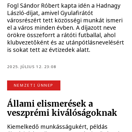
Fogl Sándor Róbert kapta idén a Hadnagy
László-díjat, amivel Gyulafirátót
városrészért tett közösségi munkát ismeri
el a város minden évben. A díjazott neve
örökre összeforrt a rátóti futballal, ahol
klubvezetőként és az utánpótlásnevelésért
is sokat tett az évtizedek alatt.
2025. JÚLIUS 12. 23:08
NEMZETI ÜNNEP
Állami elismerések a
veszprémi kiválóságoknak
Kiemelkedő munkásságukért, példás