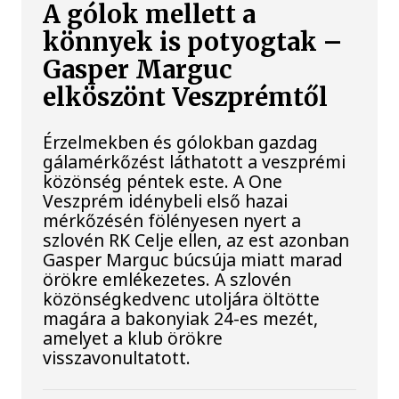
A gólok mellett a
könnyek is potyogtak –
Gasper Marguc
elköszönt Veszprémtől
Érzelmekben és gólokban gazdag
gálamérkőzést láthatott a veszprémi
közönség péntek este. A One
Veszprém idénybeli első hazai
mérkőzésén fölényesen nyert a
szlovén RK Celje ellen, az est azonban
Gasper Marguc búcsúja miatt marad
örökre emlékezetes. A szlovén
közönségkedvenc utoljára öltötte
magára a bakonyiak 24-es mezét,
amelyet a klub örökre
visszavonultatott.