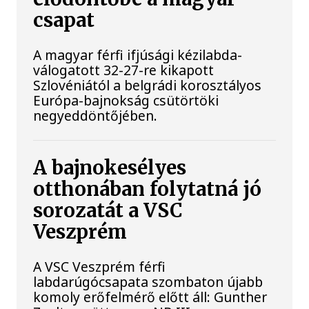
csapat
A magyar férfi ifjúsági kézilabda-
válogatott 32-27-re kikapott
Szlovéniától a belgrádi korosztályos
Európa-bajnokság csütörtöki
negyeddöntőjében.
A bajnokesélyes
otthonában folytatná jó
sorozatát a VSC
Veszprém
A VSC Veszprém férfi
labdarúgócsapata szombaton újabb
komoly erőfelmérő előtt áll: Gunther