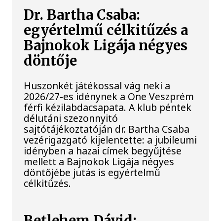
Dr. Bartha Csaba:
egyértelmű célkitűzés a
Bajnokok Ligája négyes
döntője
Huszonkét játékossal vág neki a
2026/27-es idénynek a One Veszprém
férfi kézilabdacsapata. A klub péntek
délutáni szezonnyitó
sajtótájékoztatóján dr. Bartha Csaba
vezérigazgató kijelentette: a jubileumi
idényben a hazai címek begyűjtése
mellett a Bajnokok Ligája négyes
döntőjébe jutás is egyértelmű
célkitűzés.
Betlehem Dávid: