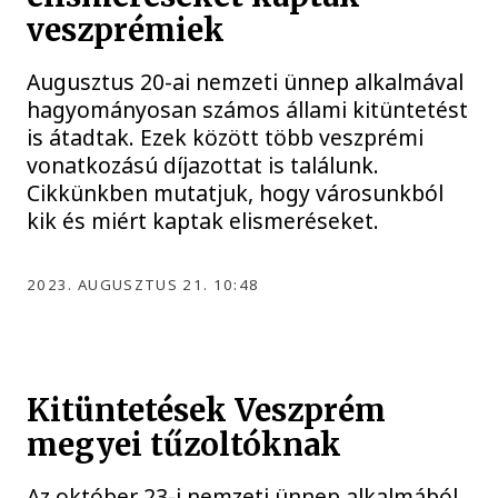
veszprémiek
Augusztus 20-ai nemzeti ünnep alkalmával
hagyományosan számos állami kitüntetést
is átadtak. Ezek között több veszprémi
vonatkozású díjazottat is találunk.
Cikkünkben mutatjuk, hogy városunkból
kik és miért kaptak elismeréseket.
2023. AUGUSZTUS 21. 10:48
Kitüntetések Veszprém
megyei tűzoltóknak
Az október 23-i nemzeti ünnep alkalmából