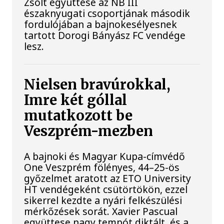
Zsolt együttese az NB III
északnyugati csoportjának második
fordulójában a bajnokesélyesnek
tartott Dorogi Bányász FC vendége
lesz.
Nielsen bravúrokkal,
Imre két góllal
mutatkozott be
Veszprém-mezben
A bajnoki és Magyar Kupa-címvédő
One Veszprém fölényes, 44–25-ös
győzelmet aratott az ETO University
HT vendégeként csütörtökön, ezzel
sikerrel kezdte a nyári felkészülési
mérkőzések sorát. Xavier Pascual
együttese nagy tempót diktált, és a