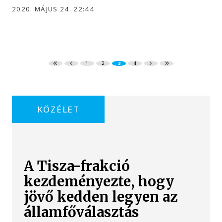
2020. MÁJUS 24. 22:44
1
2
3
4
KÖZÉLET
A Tisza-frakció
kezdeményezte, hogy
jövő kedden legyen az
államfőválasztás