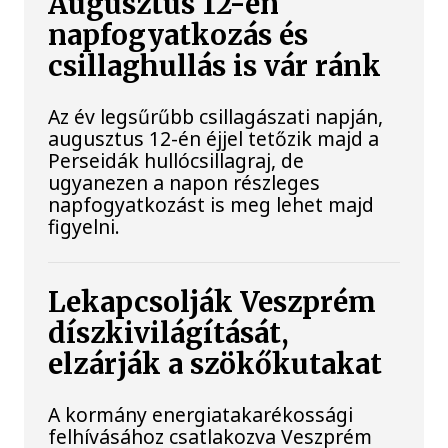
Augusztus 12-én
napfogyatkozás és
csillaghullás is vár ránk
Az év legsűrűbb csillagászati napján,
augusztus 12-én éjjel tetőzik majd a
Perseidák hullócsillagraj, de
ugyanezen a napon részleges
napfogyatkozást is meg lehet majd
figyelni.
Lekapcsolják Veszprém
díszkivilágítását,
elzárják a szökőkutakat
A kormány energiatakarékossági
felhívásához csatlakozva Veszprém