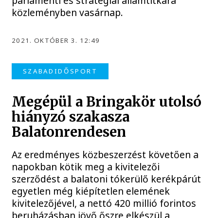
parlamenti és stratégiai államtitkára
közleményben vasárnap.
2021. OKTÓBER 3. 12:49
SZABADIDŐSPORT
Megépül a Bringakör utolsó
hiányzó szakasza
Balatonrendesen
Az eredményes közbeszerzést követően a
napokban kötik meg a kivitelezői
szerződést a balatoni tókerülő kerékpárút
egyetlen még kiépítetlen elemének
kivitelezőjével, a nettó 420 millió forintos
beruházásban jövő őszre elkészül a