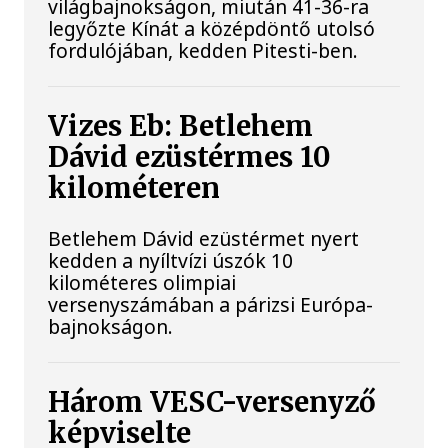
világbajnokságon, miután 41-36-ra
legyőzte Kínát a középdöntő utolsó
fordulójában, kedden Pitesti-ben.
Vizes Eb: Betlehem
Dávid ezüstérmes 10
kilométeren
Betlehem Dávid ezüstérmet nyert
kedden a nyíltvízi úszók 10
kilométeres olimpiai
versenyszámában a párizsi Európa-
bajnokságon.
Három VESC-versenyző
képviselte