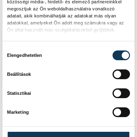
Rekordok Európában –
közösségi média-, hirdető- és elemező partnereinkkel
megosztjuk az Ön weboldalhasználatra vonatkozó
Magyarország a
adatait, akik kombinálhatják az adatokat más olyan
legforróbb, Angliában
adatokkal, amelyeket Ön adott meg számukra vagy az
Ön által használt más szolgáltatásokból gyűjtöttek.
szárazság tombol
Rá sem ismerünk Európára,
Hozzájárulás kiválasztása
kontinensszerte rekordokat dönt a
Elengedhetetlen
hőség. Magyarország a legforróbb
országok közé került, miközben az
Egyesült Királyságban olyan száraz
Beállítások
júliust mértek, amilyenre 155 éve nem
volt példa.
Statisztikai
A múltban és ma is rossz
Marketing
hírt hoz a dunai Ínség-
szikla