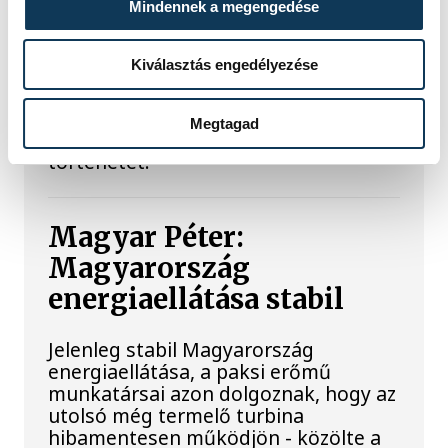
Mindennek a megengedése
Újra kilátszik a Dunából az aszály
hírnöke! Régen a felbukkanása egyet
Kiválasztás engedélyezése
jelentett az éhínséggel, ma pedig a
klímaváltozás okozta extrém
szárazságra hívja fel a figyelmet.
Megtagad
Elmeséljük a baljós kőtömb
történetét.
Magyar Péter:
Magyarország
energiaellátása stabil
Jelenleg stabil Magyarország
energiaellátása, a paksi erőmű
munkatársai azon dolgoznak, hogy az
utolsó még termelő turbina
hibamentesen működjön - közölte a