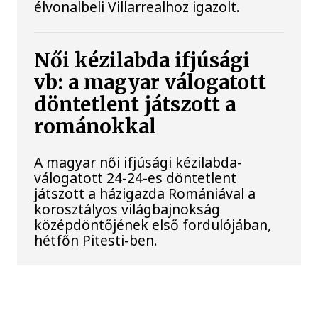
élvonalbeli Villarrealhoz igazolt.
Női kézilabda ifjúsági
vb: a magyar válogatott
döntetlent játszott a
románokkal
A magyar női ifjúsági kézilabda-
válogatott 24-24-es döntetlent
játszott a házigazda Romániával a
korosztályos világbajnokság
középdöntőjének első fordulójában,
hétfőn Pitesti-ben.