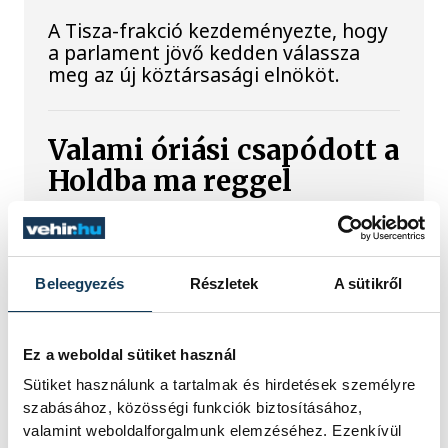
A Tisza-frakció kezdeményezte, hogy
a parlament jövő kedden válassza
meg az új köztársasági elnököt.
Valami óriási csapódott a
Holdba ma reggel
Rendhagyó esemény zajlott le kedden
reggel. Magyar idő szerint 8:35 körül
a Hold felszínébe csapódott a SpaceX
Beleegyezés
Részletek
A sütikről
egyik Falcon–9 rakétájának felső
fokozata. A becsapódást a Földről
szabad szemmel nem lehetett látni, a
Ez a weboldal sütiket használ
szakemberek azonban távcsövekkel
figyelték az eseményt.
Sütiket használunk a tartalmak és hirdetések személyre
szabásához, közösségi funkciók biztosításához,
valamint weboldalforgalmunk elemzéséhez. Ezenkívül