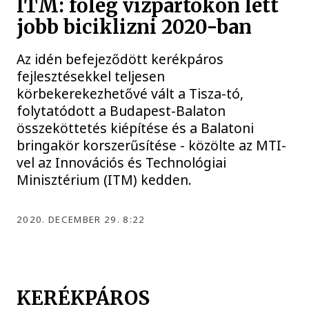
ITM: főleg vízpartokon lett
jobb biciklizni 2020-ban
Az idén befejeződött kerékpáros
fejlesztésekkel teljesen
körbekerekezhetővé vált a Tisza-tó,
folytatódott a Budapest-Balaton
összeköttetés kiépítése és a Balatoni
bringakör korszerűsítése - közölte az MTI-
vel az Innovációs és Technológiai
Minisztérium (ITM) kedden.
2020. DECEMBER 29. 8:22
KERÉKPÁROS